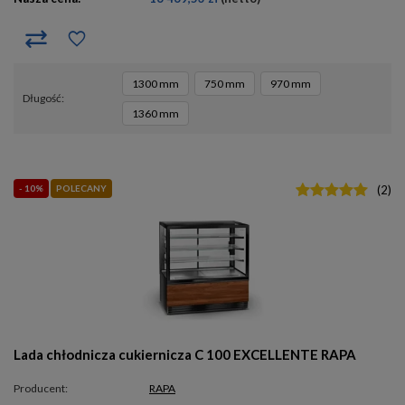
1300 mm
750 mm
970 mm
długość
1360 mm
- 10%
POLECANY
(
2
)
Lada chłodnicza cukiernicza C 100 EXCELLENTE RAPA
Producent:
RAPA