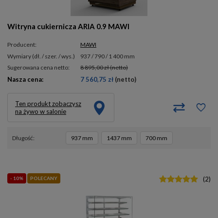
Witryna cukiernicza ARIA 0.9 MAWI
Producent:
MAWI
wymiary (dł. / szer. / wys.)
937 / 790 / 1 400 mm
Sugerowana cena netto:
8 895,00 zł
(netto)
Nasza cena:
7 560,75 zł
(netto)
Ten produkt zobaczysz
na żywo w salonie
długość
937 mm
1437 mm
700 mm
- 10%
POLECANY
(
2
)