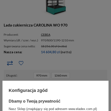
Lada cukiernicza CAROLINA WO 970
Producent:
CEBEA
wymiary (dł. / szer. / wys.)
970/800/1190-1210 mm
Sugerowana cena netto:
18 256,00 zł
(netto)
Nasza cena:
14 604,80 zł
(netto)
długość
970 mm
1360 mm
Konfiguracja zgód
- 20%
POLECANY
(
0
)
Dbamy o Twoją prywatność
Nasz Sklep (znajdujący się pod adresem www.eladex.com.pl)