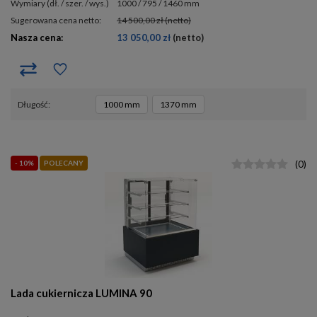
wymiary (dł. / szer. / wys.)
1000 / 795 / 1460 mm
Sugerowana cena netto:
14 500,00 zł
(netto)
Nasza cena:
13 050,00 zł
(netto)
długość
1000 mm
1370 mm
- 10%
POLECANY
(
0
)
Lada cukiernicza LUMINA 90