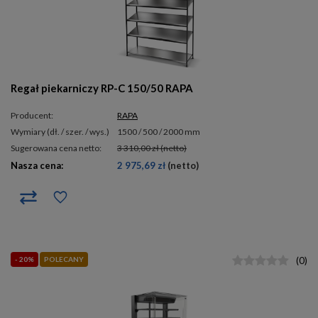
Regał piekarniczy RP-C 150/50 RAPA
Producent:
RAPA
wymiary (dł. / szer. / wys.)
1500 / 500 / 2000 mm
Sugerowana cena netto:
3 310,00 zł
(netto)
Nasza cena:
2 975,69 zł
(netto)
- 20%
POLECANY
(
0
)