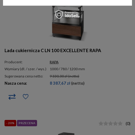
Lada cukiernicza C LN 100 EXCELLENTE RAPA
Producent:
RAPA
wymiary (dł. / szer. / wys.)
1000 / 780 / 1200 mm
Sugerowana cena netto:
9 330,00 zł
(netto)
Nasza cena:
8 387,67 zł
(netto)
- 20%
PRZECENA
(
0
)