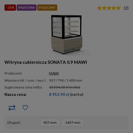
- 15%
PRZECENA
POLECANY
(
2
)
Witryna cukiernicza SONATA 0.9 MAWI
Producent:
MAWI
wymiary (dł. / szer. / wys.)
937 / 790 / 1 400 mm
Sugerowana cena netto:
10 534,00 zł
(netto)
Nasza cena:
8 953,90 zł
(netto)
długość
937 mm
1437 mm