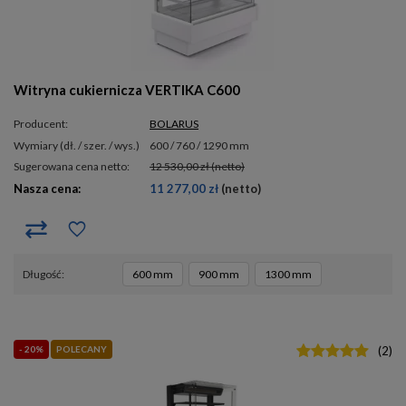
Witryna cukiernicza VERTIKA C600
Producent:
BOLARUS
wymiary (dł. / szer. / wys.)
600 / 760 / 1290 mm
Sugerowana cena netto:
12 530,00 zł
(netto)
Nasza cena:
11 277,00 zł
(netto)
długość
600 mm
900 mm
1300 mm
- 20%
POLECANY
(
2
)