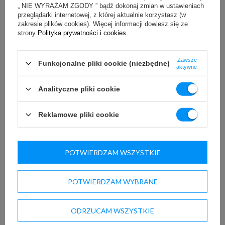
„ NIE WYRAŻAM ZGODY ” bądź dokonaj zmian w ustawieniach
przeglądarki internetowej, z której aktualnie korzystasz (w
zakresie plików cookies). Więcej informacji dowiesz się ze
strony
Polityka prywatności i cookies
.
Zawsze
Funkcjonalne pliki cookie (niezbędne)
aktywne
Lada cukiernicza neutralna CAROLL 970
Analityczne pliki cookie
Producent:
CEBEA
wymiary (dł. / szer. / wys.)
970/800/1390-1410 mm
Reklamowe pliki cookie
Sugerowana cena netto:
13 375,00 zł
(netto)
Nasza cena:
11 368,75 zł
(netto)
POTWIERDZAM WSZYSTKIE
długość
970 mm
1360 mm
POTWIERDZAM WYBRANE
ODRZUCAM WSZYSTKIE
- 10%
POLECANY
(
0
)