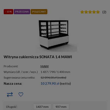
- 15%
PRZECENA
POLECANY
(
2
)
Witryna cukiernicza SONATA 1.4 MAWI
Producent:
MAWI
wymiary (dł. / szer. / wys.)
1 437 / 790 / 1 400 mm
Sugerowana cena netto:
12 094,00 zł
(netto)
Nasza cena:
10 279,90 zł
(netto)
długość
1437 mm
937 mm