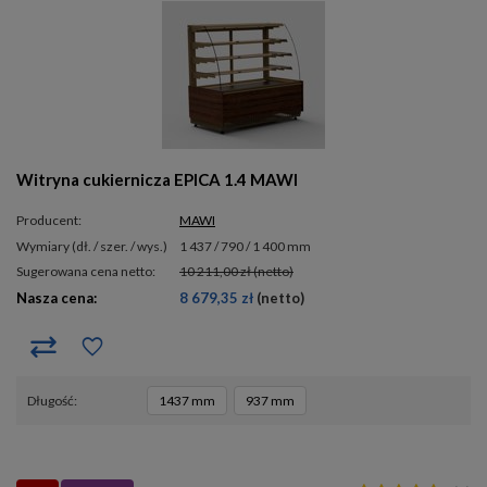
Witryna cukiernicza EPICA 1.4 MAWI
Producent:
MAWI
wymiary (dł. / szer. / wys.)
1 437 / 790 / 1 400 mm
Sugerowana cena netto:
10 211,00 zł
(netto)
Nasza cena:
8 679,35 zł
(netto)
długość
1437 mm
937 mm