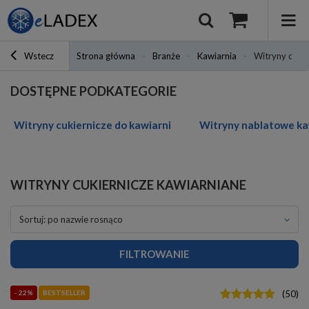
Wstecz
Strona główna
Branże
Kawiarnia
Witryny cukie
DOSTĘPNE PODKATEGORIE
Witryny cukiernicze do kawiarni
Witryny nablatowe ka
WITRYNY CUKIERNICZE KAWIARNIANE
sortuj: po nazwie rosnąco
FILTROWANIE
- 22%
BESTSELLER
(
50
)