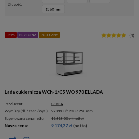
długość
1360 mm
- 21%
PRZECENA
POLECANY
(
4
)
Lada cukiernicza WCh-1/C5 WO 970 ELLADA
Producent:
CEBEA
wymiary (dł. / szer. / wys.)
970/800/1230-1250 mm
Sugerowana cena netto:
11 613,00 zł
(netto)
Nasza cena:
9 174,27 zł
(netto)