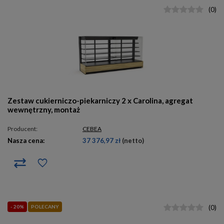
(
0
)
Zestaw cukierniczo-piekarniczy 2 x Carolina, agregat
wewnętrzny, montaż
Producent:
CEBEA
Nasza cena:
37 376,97 zł
(netto)
- 20%
POLECANY
(
0
)