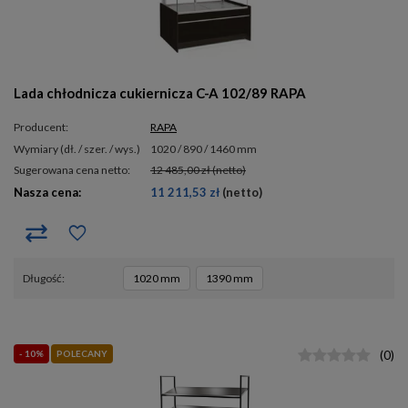
Lada chłodnicza cukiernicza C-A 102/89 RAPA
Producent:
RAPA
wymiary (dł. / szer. / wys.)
1020 / 890 / 1460 mm
Sugerowana cena netto:
12 485,00 zł
(netto)
Nasza cena:
11 211,53 zł
(netto)
długość
1020 mm
1390 mm
- 10%
POLECANY
(
0
)