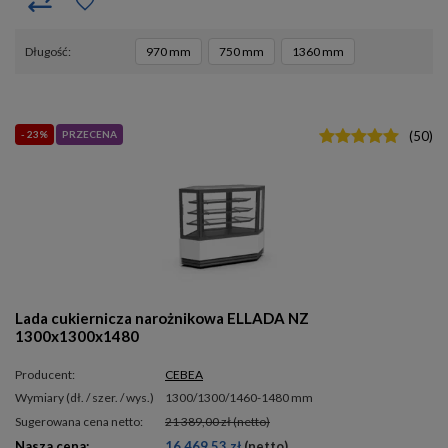
długość
970 mm
750 mm
1360 mm
- 23%
PRZECENA
(
50
)
Lada cukiernicza narożnikowa ELLADA NZ
1300x1300x1480
Producent:
CEBEA
wymiary (dł. / szer. / wys.)
1300/1300/1460-1480 mm
Sugerowana cena netto:
21 389,00 zł
(netto)
Nasza cena:
16 469,53 zł
(netto)