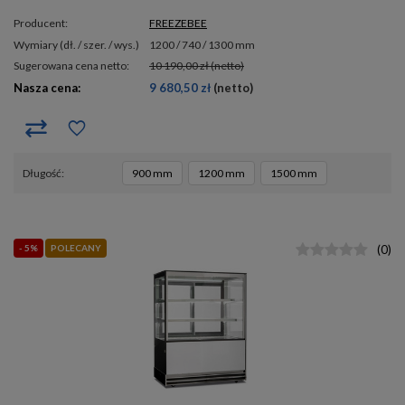
Producent:
FREEZEBEE
wymiary (dł. / szer. / wys.)
1200 / 740 / 1300 mm
Sugerowana cena netto:
10 190,00 zł
(netto)
Nasza cena:
9 680,50 zł
(netto)
długość
900 mm
1200 mm
1500 mm
- 5%
POLECANY
(
0
)