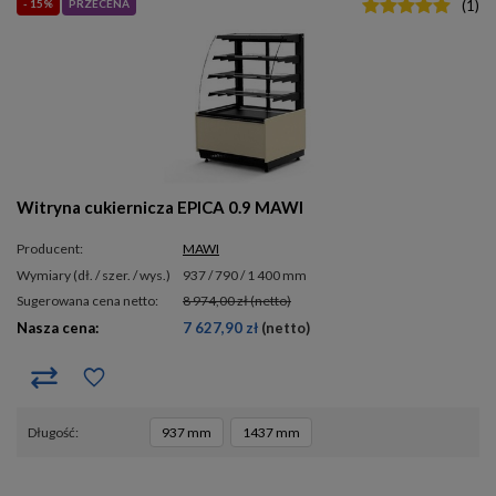
- 15%
PRZECENA
(
1
)
Witryna cukiernicza EPICA 0.9 MAWI
Producent:
MAWI
wymiary (dł. / szer. / wys.)
937 / 790 / 1 400 mm
Sugerowana cena netto:
8 974,00 zł
(netto)
Nasza cena:
7 627,90 zł
(netto)
długość
937 mm
1437 mm