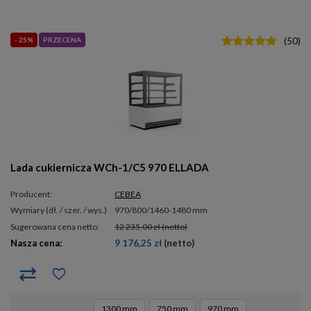
- 25%
PRZECENA
(
50
)
Lada cukiernicza WCh-1/C5 970 ELLADA
Producent:
CEBEA
wymiary (dł. / szer. / wys.)
970/800/1460-1480 mm
Sugerowana cena netto:
12 235,00 zł
(netto)
Nasza cena:
9 176,25 zł
(netto)
1300 mm
750 mm
970 mm