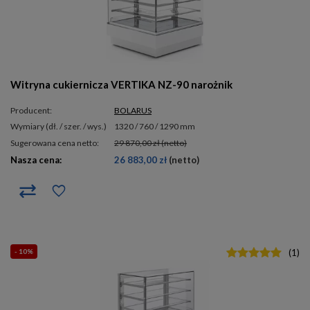
Witryna cukiernicza VERTIKA NZ-90 narożnik
Producent:
BOLARUS
wymiary (dł. / szer. / wys.)
1320 / 760 / 1290 mm
Sugerowana cena netto:
29 870,00 zł
(netto)
Nasza cena:
26 883,00 zł
(netto)
- 10%
(
1
)