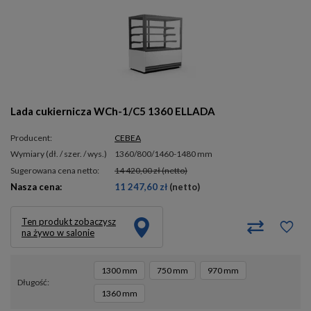
Lada cukiernicza WCh-1/C5 1360 ELLADA
Producent:
CEBEA
wymiary (dł. / szer. / wys.)
1360/800/1460-1480 mm
Sugerowana cena netto:
14 420,00 zł
(netto)
Nasza cena:
11 247,60 zł
(netto)
Ten produkt zobaczysz
na żywo w salonie
1300 mm
750 mm
970 mm
długość
1360 mm