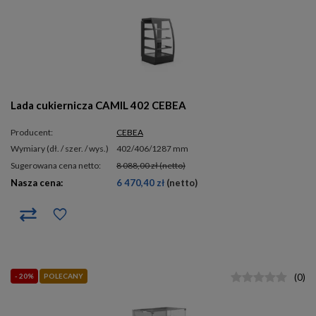
Lada cukiernicza CAMIL 402 CEBEA
Producent:
CEBEA
wymiary (dł. / szer. / wys.)
402/406/1287 mm
Sugerowana cena netto:
8 088,00 zł
(netto)
Nasza cena:
6 470,40 zł
(netto)
- 20%
POLECANY
(
0
)