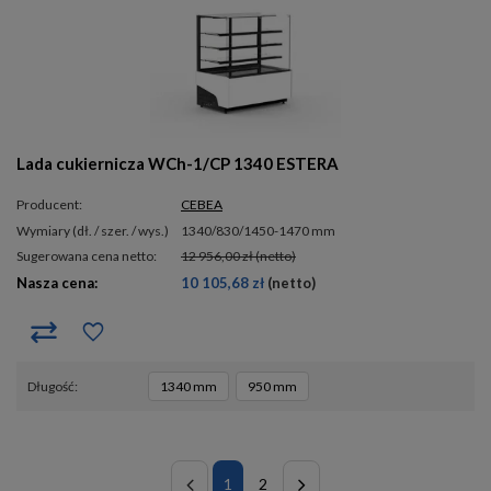
Lada cukiernicza WCh-1/CP 1340 ESTERA
Producent:
CEBEA
wymiary (dł. / szer. / wys.)
1340/830/1450-1470 mm
Sugerowana cena netto:
12 956,00 zł
(netto)
Nasza cena:
10 105,68 zł
(netto)
długość
1340 mm
950 mm
1
2