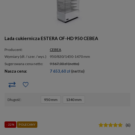
Lada cukiernicza ESTERA OF-HD 950 CEBEA
Producent:
CEBEA
wymiary (dł. / szer. / wys.)
950/830/1450-1470 mm
Sugerowana cena netto:
9 567,00 zł
(netto)
Nasza cena:
7 653,60 zł
(netto)
długość
950 mm
1340 mm
- 22%
POLECANY
(
6
)