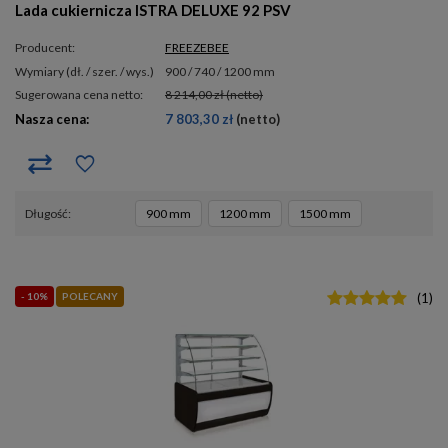
Lada cukiernicza ISTRA DELUXE 92 PSV
Producent:
FREEZEBEE
wymiary (dł. / szer. / wys.)
900 / 740 / 1200 mm
Sugerowana cena netto:
8 214,00 zł
(netto)
Nasza cena:
7 803,30 zł
(netto)
długość
900 mm
1200 mm
1500 mm
- 10%
POLECANY
(
1
)