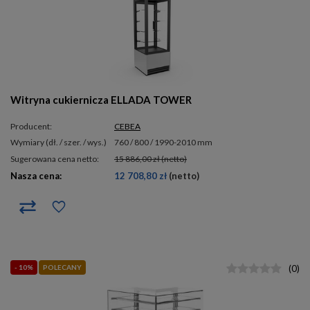
Witryna cukiernicza ELLADA TOWER
Producent:
CEBEA
wymiary (dł. / szer. / wys.)
760 / 800 / 1990-2010 mm
Sugerowana cena netto:
15 886,00 zł
(netto)
Nasza cena:
12 708,80 zł
(netto)
- 10%
POLECANY
(
0
)