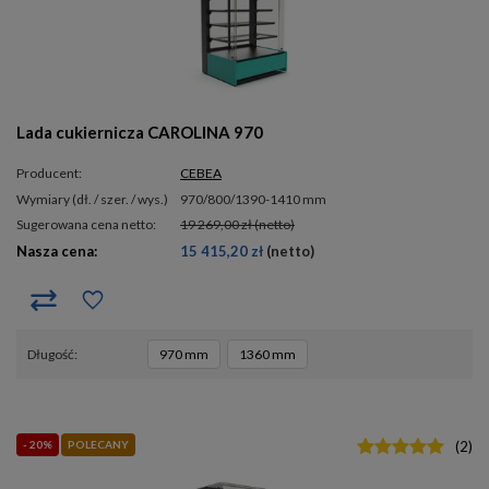
Lada cukiernicza CAROLINA 970
Producent:
CEBEA
wymiary (dł. / szer. / wys.)
970/800/1390-1410 mm
Sugerowana cena netto:
19 269,00 zł
(netto)
Nasza cena:
15 415,20 zł
(netto)
długość
970 mm
1360 mm
- 20%
POLECANY
(
2
)