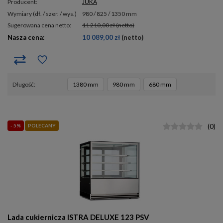
Producent:
JUKA
wymiary (dł. / szer. / wys.)
980 / 825 / 1350 mm
Sugerowana cena netto:
11 210,00 zł
(netto)
Nasza cena:
10 089,00 zł
(netto)
długość
1380 mm
980 mm
680 mm
- 5%
POLECANY
(
0
)
Lada cukiernicza ISTRA DELUXE 123 PSV