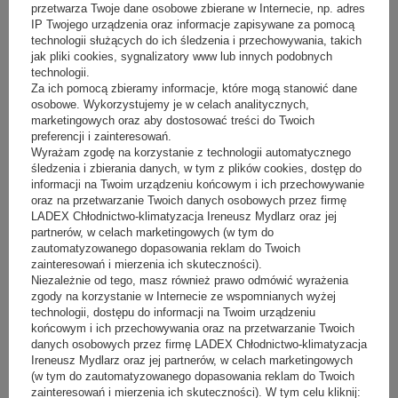
przetwarza Twoje dane osobowe zbierane w Internecie, np. adres
IP Twojego urządzenia oraz informacje zapisywane za pomocą
technologii służących do ich śledzenia i przechowywania, takich
jak pliki cookies, sygnalizatory www lub innych podobnych
technologii.
Za ich pomocą zbieramy informacje, które mogą stanowić dane
osobowe. Wykorzystujemy je w celach analitycznych,
Lada cukiernicza CAROLINA WO 1360
marketingowych oraz aby dostosować treści do Twoich
preferencji i zainteresowań.
Producent:
CEBEA
Wyrażam zgodę na korzystanie z technologii automatycznego
wymiary (dł. / szer. / wys.)
1360/800/1190-1210 mm
śledzenia i zbierania danych, w tym z plików cookies, dostęp do
informacji na Twoim urządzeniu końcowym i ich przechowywanie
Sugerowana cena netto:
20 622,00 zł
(netto)
oraz na przetwarzanie Twoich danych osobowych przez firmę
Nasza cena:
16 497,60 zł
(netto)
LADEX Chłodnictwo-klimatyzacja Ireneusz Mydlarz oraz jej
partnerów, w celach marketingowych (w tym do
zautomatyzowanego dopasowania reklam do Twoich
zainteresowań i mierzenia ich skuteczności).
Niezależnie od tego, masz również prawo odmówić wyrażenia
długość
1360 mm
970 mm
zgody na korzystanie w Internecie ze wspomnianych wyżej
technologii, dostępu do informacji na Twoim urządzeniu
końcowym i ich przechowywania oraz na przetwarzanie Twoich
danych osobowych przez firmę LADEX Chłodnictwo-klimatyzacja
Ireneusz Mydlarz oraz jej partnerów, w celach marketingowych
- 15%
PRZECENA
POLECANY
(
0
)
(w tym do zautomatyzowanego dopasowania reklam do Twoich
zainteresowań i mierzenia ich skuteczności). W tym celu kliknij: