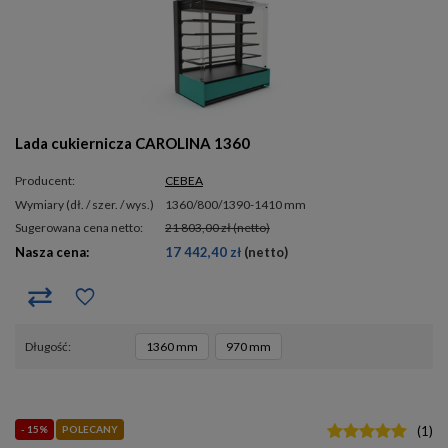
Lada cukiernicza CAROLINA 1360
Producent:
CEBEA
wymiary (dł. / szer. / wys.)
1360/800/1390-1410 mm
Sugerowana cena netto:
21 803,00 zł
(netto)
Nasza cena:
17 442,40 zł
(netto)
długość
1360 mm
970 mm
- 15%
POLECANY
(
1
)