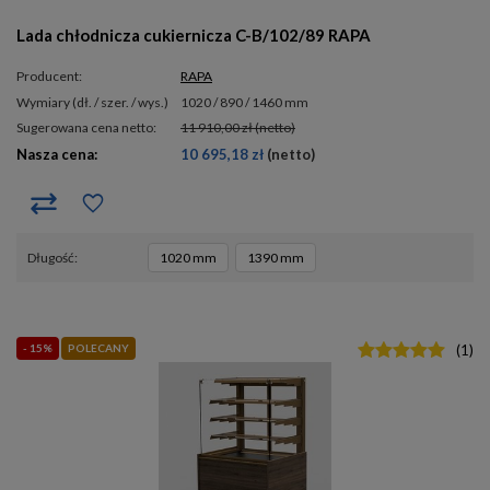
Lada chłodnicza cukiernicza C-B/102/89 RAPA
Producent:
RAPA
wymiary (dł. / szer. / wys.)
1020 / 890 / 1460 mm
Sugerowana cena netto:
11 910,00 zł
(netto)
Nasza cena:
10 695,18 zł
(netto)
długość
1020 mm
1390 mm
- 15%
POLECANY
(
1
)