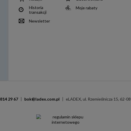
Historia
Moje rabaty
transakcji
Newsletter
 814 29 67
bok@ladex.com.pl
eLADEX
,
ul. Rzemieślnicza 15
,
62-08