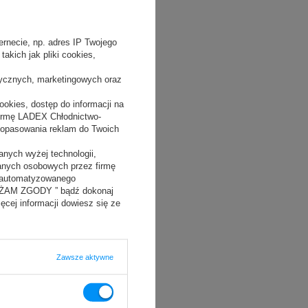
rnecie, np. adres IP Twojego
akich jak pliki cookies,
tycznych, marketingowych oraz
okies, dostęp do informacji na
firmę LADEX Chłodnictwo-
dopasowania reklam do Twoich
nych wyżej technologii,
danych osobowych przez firmę
 zautomatyzowanego
YRAŻAM ZGODY ” bądź dokonaj
ięcej informacji dowiesz się ze
ŻARKI
Zawsze aktywne