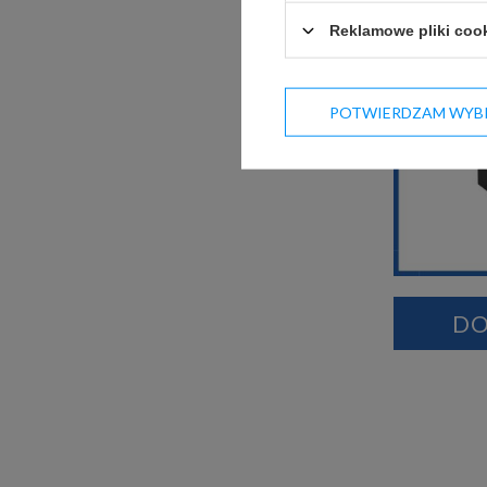
Reklamowe pliki coo
POTWIERDZAM WYB
DO