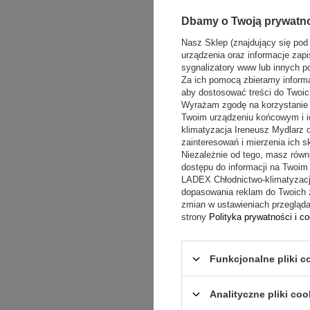
Dbamy o Twoją prywatn
Nasz Sklep (znajdujący się pod
urządzenia oraz informacje zapi
sygnalizatory www lub innych p
Za ich pomocą zbieramy inform
aby dostosować treści do Twoich
Wyrażam zgodę na korzystanie z
Twoim urządzeniu końcowym i i
klimatyzacja Ireneusz Mydlarz
zainteresowań i mierzenia ich s
Niezależnie od tego, masz równ
dostępu do informacji na Twoi
LADEX Chłodnictwo-klimatyzacj
dopasowania reklam do Twoich 
zmian w ustawieniach przeglądar
strony
Polityka prywatności i c
DO
Funkcjonalne pliki c
Analityczne pliki coo