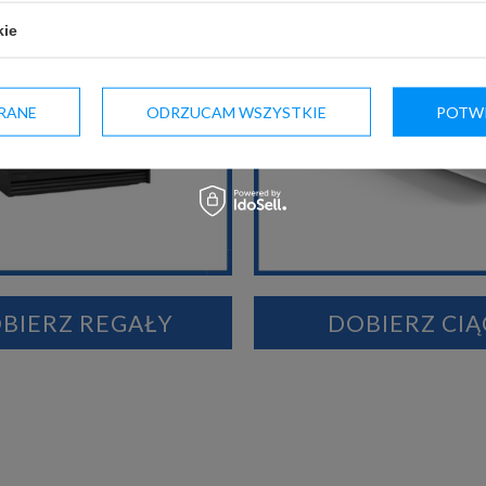
kie
RANE
ODRZUCAM WSZYSTKIE
POTWI
BIERZ REGAŁY
DOBIERZ CIĄ