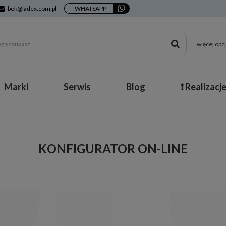
bok@ladex.com.pl
WHATSAPP
więcej opcj
Marki
Serwis
Blog
❗ Realizacj
KONFIGURATOR ON-LINE