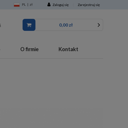
PL
|
zł
Zaloguj się
|
Zarejestruj się
0,00 zł
i
e
O firmie
Kontakt