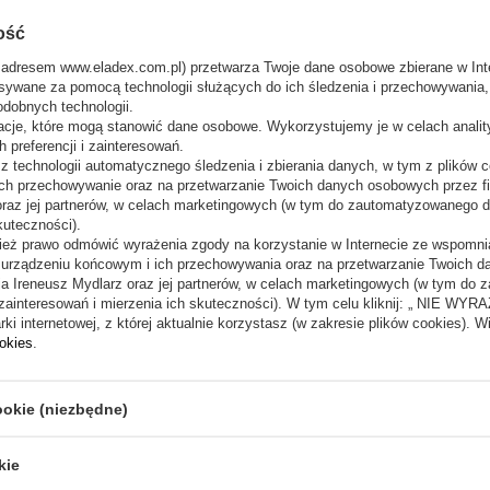
ość
 adresem www.eladex.com.pl) przetwarza Twoje dane osobowe zbierane w Inte
sywane za pomocą technologii służących do ich śledzenia i przechowywania, t
odobnych technologii.
acje, które mogą stanowić dane osobowe. Wykorzystujemy je w celach anali
 preferencji i zainteresowań.
 technologii automatycznego śledzenia i zbierania danych, w tym z plików co
ch przechowywanie oraz na przetwarzanie Twoich danych osobowych przez 
 oraz jej partnerów, w celach marketingowych (w tym do zautomatyzowanego 
kuteczności).
ież prawo odmówić wyrażenia zgody na korzystanie w Internecie ze wspomnia
m urządzeniu końcowym i ich przechowywania oraz na przetwarzanie Twoich 
a Ireneusz Mydlarz oraz jej partnerów, w celach marketingowych (w tym do
zainteresowań i mierzenia ich skuteczności). W tym celu kliknij: „ NIE W
ki internetowej, z której aktualnie korzystasz (w zakresie plików cookies). W
ookies
.
BIERZ WITRYNY
DOBIERZ ZAMRA
ookie (niezbędne)
kie