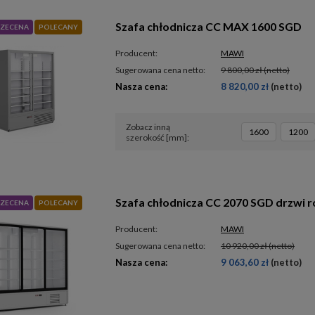
Szafa chłodnicza CC MAX 1600 SGD
ZECENA
POLECANY
Producent:
MAWI
Sugerowana cena netto:
9 800,00 zł
(netto)
Nasza cena:
8 820,00 zł
(netto)
Zobacz inną
1600
1200
szerokość [mm]
Szafa chłodnicza CC 2070 SGD drzwi 
ZECENA
POLECANY
Producent:
MAWI
Sugerowana cena netto:
10 920,00 zł
(netto)
Nasza cena:
9 063,60 zł
(netto)