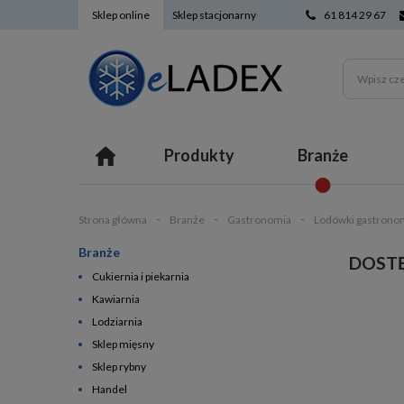
Sklep online
Sklep stacjonarny
61 814 29 67
Produkty
Branże
Strona główna
Branże
Gastronomia
Lodówki gastrono
Branże
DOST
Cukiernia i piekarnia
Kawiarnia
Lodziarnia
Sklep mięsny
Sklep rybny
Handel