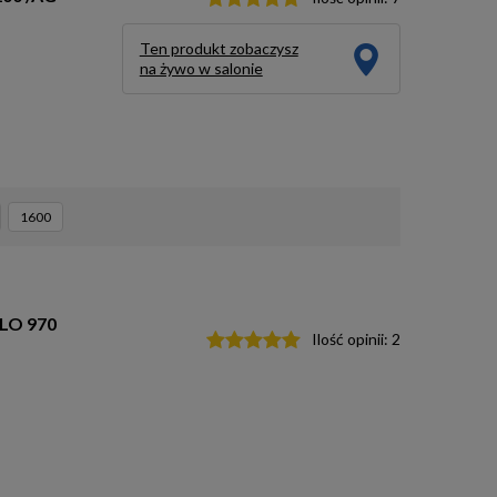
Ten produkt zobaczysz
na żywo w salonie
1600
LLO 970
Ilość opinii:
2
m