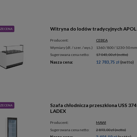
Witryna do lodów tradycyjnych APO
ZECENA
Producent:
CEBEA
wymiary (dł. / szer. / wys.)
1360 / 800 / 1230-50 m
Sugerowana cena netto:
17 045,00 zł
(netto)
Nasza cena:
12 783,75 zł
(netto)
Szafa chłodnicza przeszklona USS 37
ZECENA
LADEX
Producent:
MAWI
Sugerowana cena netto:
2 893,00 zł
(netto)