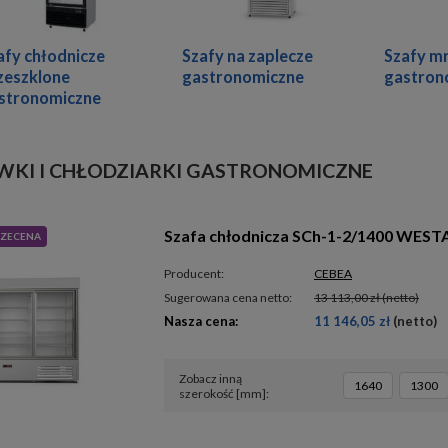
afy chłodnicze
Szafy na zaplecze
Szafy m
zeszklone
gastronomiczne
gastron
stronomiczne
KI I CHŁODZIARKI GASTRONOMICZNE
Szafa chłodnicza SCh-1-2/1400 WESTA
ZECENA
Producent:
CEBEA
Sugerowana cena netto:
13 113,00 zł
(netto)
Nasza cena:
11 146,05 zł
(netto)
Zobacz inną
1640
1300
szerokość [mm]