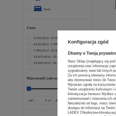
Torty
Cena
- 18%
PR
1 530,00 zł - 4 510,00 zł
Konfiguracja zgód
4 510,00 zł - 7 490,00 zł
7 490,00 zł - 10 470,00 zł
Dbamy o Twoją prywatn
10 470,00 zł - 13 450,00 zł
Nasz Sklep (znajdujący się pod
13 450,00 zł - 16 430,00 zł
urządzenia oraz informacje zapi
sygnalizatory www lub innych p
Za ich pomocą zbieramy inform
Wprowadź zakres cen
aby dostosować treści do Twoich
Wyrażam zgodę na korzystanie z
Twoim urządzeniu końcowym i i
klimatyzacja Ireneusz Mydlarz
zainteresowań i mierzenia ich s
od
do
zł
zł
- 5%
PO
Niezależnie od tego, masz równ
dostępu do informacji na Twoi
LADEX Chłodnictwo-klimatyzacj