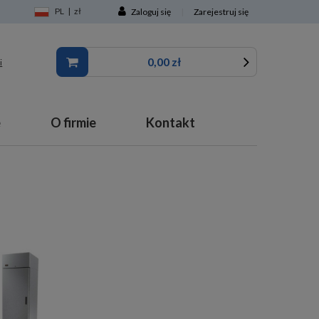
PL
|
zł
Zaloguj się
|
Zarejestruj się
0,00 zł
i
e
O firmie
Kontakt