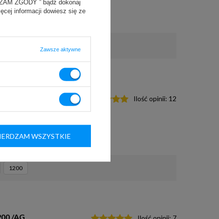
YRAŻAM ZGODY ” bądź dokonaj
ięcej informacji dowiesz się ze
Zawsze aktywne
rzeszklona
Ilość opinii:
12
ERDZAM WSZYSTKIE
1200
200 /AG
Ilość opinii:
7