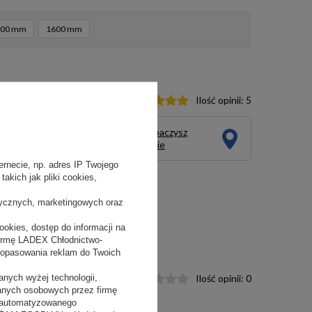
400 mm
1600 mm
4 DTK
Ilość opinii:
5
Ten produkt zobaczysz
na żywo w salonie
rnecie, np. adres IP Twojego
akich jak pliki cookies,
tycznych, marketingowych oraz
okies, dostęp do informacji na
firmę LADEX Chłodnictwo-
dopasowania reklam do Twoich
G biała
nych wyżej technologii,
Ilość opinii:
0
danych osobowych przez firmę
 zautomatyzowanego