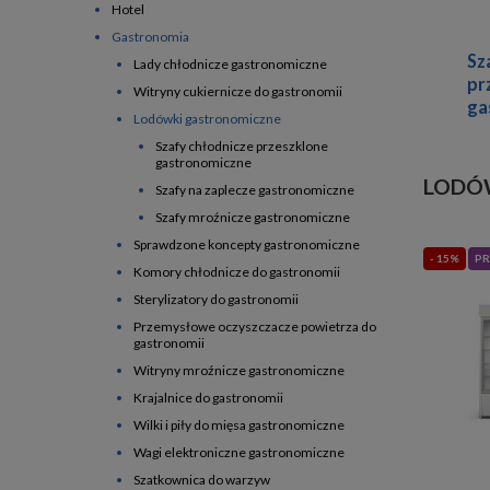
Hotel
Gastronomia
Sz
Lady chłodnicze gastronomiczne
pr
Witryny cukiernicze do gastronomii
ga
Lodówki gastronomiczne
Szafy chłodnicze przeszklone
gastronomiczne
LODÓW
Szafy na zaplecze gastronomiczne
Szafy mroźnicze gastronomiczne
Sprawdzone koncepty gastronomiczne
- 15%
PR
Komory chłodnicze do gastronomii
Sterylizatory do gastronomii
Przemysłowe oczyszczacze powietrza do
gastronomii
Witryny mroźnicze gastronomiczne
Krajalnice do gastronomii
Wilki i piły do mięsa gastronomiczne
Wagi elektroniczne gastronomiczne
Szatkownica do warzyw