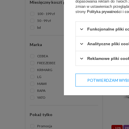
dopasowania reklam do Twoich 
Miesięczny koszt prądu
zmian w ustawieniach przeglądar
strony
Polityka prywatności i c
100 - 199 zł
50 - 99 zł
bd
Funkcjonalne pliki c
Darmowa 
Analityczne pliki coo
Marka
CEBEA
- 10%
PO
Reklamowe pliki coo
FREEZEBEE
KRIMARG
LG
POTWIERDZAM WYB
MAWI
RAPA
YATO
Pokaż tylko
Promocja
- 10%
PR