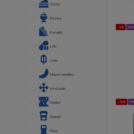
Ciasta
Desery
- 5%
PR
Kanapki
Leki
Lody
Mięso i wędliny
Mrożonki
- 15%
PR
Nabiał
Napoje
Piwo