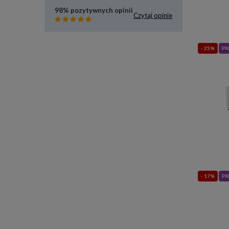
98% pozytywnych opinii
Czytaj opinie
- 25%
PR
- 17%
PR