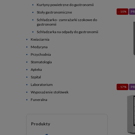
Kurtyny powietrzne do gastronomii
- 10%
PR
Stoły gastronomiczne
Schładzarko - zamrażarki szokowe do
gastronomii
Schładzarka na odpady do gastronomii
Kwiaciarnia
Medycyna
Przychodnia
Stomatologia
Apteka
Szpital
Laboratorium
- 17%
PR
Wyposażenie stołówek
Funeralna
Produkty