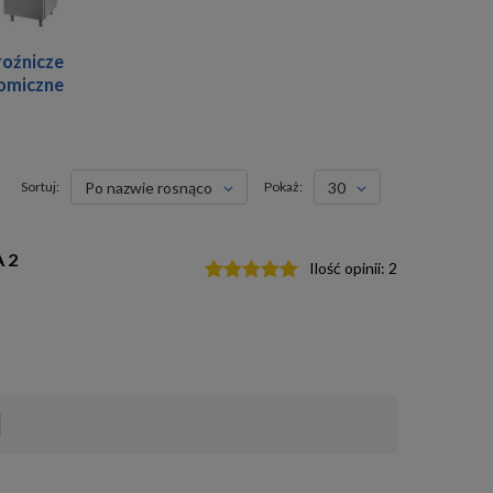
roźnicze
omiczne
Sortuj:
po nazwie rosnąco
Pokaż:
30
 2
Ilość opinii:
2