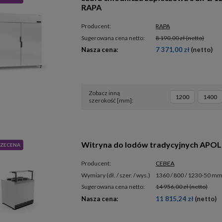
RAPA
Producent:
RAPA
Sugerowana cena netto:
8 190,00 zł
(netto)
Nasza cena:
7 371,00 zł
(netto)
Zobacz inną
1200
1400
szerokość [mm]
Witryna do lodów tradycyjnych APO
ZECENA
Producent:
CEBEA
wymiary (dł. / szer. / wys.)
1360 / 800 / 1230-50 m
Sugerowana cena netto:
14 956,00 zł
(netto)
Nasza cena:
11 815,24 zł
(netto)