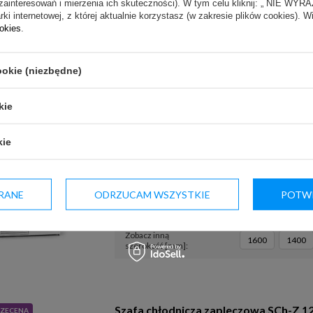
zainteresowań i mierzenia ich skuteczności). W tym celu kliknij: „ NIE W
Sugerowana cena netto:
4 360,00 zł
(netto)
ki internetowej, z której aktualnie korzystasz (w zakresie plików cookies). W
Nasza cena:
4 142,00 zł
(netto)
ookies
.
Wybierz inny kolor:
biały
czarny
ookie (niezbędne)
dostawa
kie
Szafa chłodnicza SCh-SR 1600 RAPA p
LECANY
kie
Producent:
RAPA
Sugerowana cena netto:
10 055,00 zł
(netto)
RANE
ODRZUCAM WSZYSTKIE
POTWI
Nasza cena:
9 039,44 zł
(netto)
Zobacz inną
1600
1400
szerokość [mm]
Szafa chłodnicza zapleczowa SCh-Z 1
ZECENA