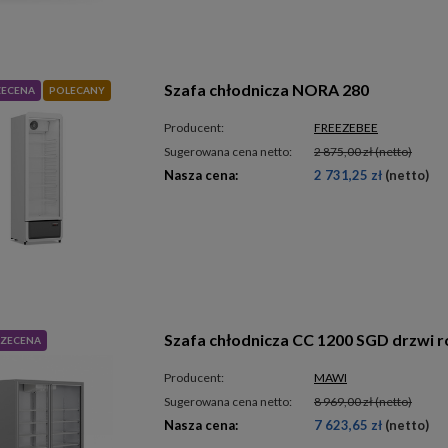
Szafa chłodnicza NORA 280
ZECENA
POLECANY
Producent:
FREEZEBEE
Sugerowana cena netto:
2 875,00 zł
(netto)
Nasza cena:
2 731,25 zł
(netto)
Szafa chłodnicza CC 1200 SGD drzwi 
ZECENA
Producent:
MAWI
Sugerowana cena netto:
8 969,00 zł
(netto)
Nasza cena:
7 623,65 zł
(netto)