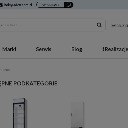
bok@ladex.com.pl
WHATSAPP
więcej opcj
Marki
Serwis
Blog
❗ Realizacj
miczne
ĘPNE PODKATEGORIE