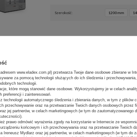
szerokość
1200 mm
1
Szafa chłodnicza przeszklona USS 37
ZECENA
POLECANY
MAWI
Producent:
MAWI
ość
Sugerowana cena netto:
2 893,00 zł
(netto)
 adresem www.eladex.com.pl) przetwarza Twoje dane osobowe zbierane w Inte
Nasza cena:
2 372,26 zł
(netto)
sywane za pomocą technologii służących do ich śledzenia i przechowywania, t
odobnych technologii.
acje, które mogą stanowić dane osobowe. Wykorzystujemy je w celach anali
 preferencji i zainteresowań.
 technologii automatycznego śledzenia i zbierania danych, w tym z plików co
ch przechowywanie oraz na przetwarzanie Twoich danych osobowych przez 
 oraz jej partnerów, w celach marketingowych (w tym do zautomatyzowanego 
kuteczności).
Szafa chłodnicza przeszklona GN 400 
LECANY
ież prawo odmówić wyrażenia zgody na korzystanie w Internecie ze wspomnia
m urządzeniu końcowym i ich przechowywania oraz na przetwarzanie Twoich 
Producent:
FREEZEBEE
a Ireneusz Mydlarz oraz jej partnerów, w celach marketingowych (w tym do