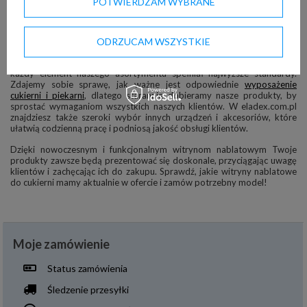
POTWIERDZAM WYBRANE
Kompleksowe wyposażenie dla
profesjonalnych lokali
ODRZUCAM WSZYSTKIE
Oferując witryny nablatowe do cukierni i piekarni, dbamy o to, aby
każdy element naszego asortymentu spełniał najwyższe standardy.
Zdajemy sobie sprawę, jak ważne jest odpowiednie
wyposażenie
cukierni i piekarni
, dlatego starannie dobieramy nasze produkty, by
sprostać wymaganiom wszystkich naszych klientów. W eladex.com.pl
znajdziesz także szeroki wybór innych urządzeń i akcesoriów, które
ułatwią codzienną pracę i podniosą jakość obsługi klientów.
Dzięki nowoczesnym i funkcjonalnym witrynom nablatowym Twoje
produkty zawsze będą prezentować się doskonale, przyciągając uwagę
klientów i zachęcając ich do zakupu. Sprawdź, jakie witryny nablatowe
do cukierni mamy aktualnie w ofercie i zamów potrzebny model!
Moje zamówienie
Status zamówienia
Śledzenie przesyłki