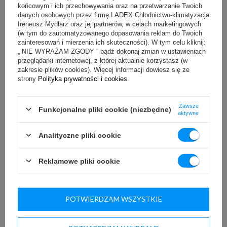
kup online!
końcowym i ich przechowywania oraz na przetwarzanie Twoich
danych osobowych przez firmę LADEX Chłodnictwo-klimatyzacja
Przeszklone witryny nablatowe do cukierni to kluczowy element
Ireneusz Mydlarz oraz jej partnerów, w celach marketingowych
wyposażenia każdego lokalu oferującego wyroby cukiernicze.
(w tym do zautomatyzowanego dopasowania reklam do Twoich
Prezentowane meble sprawdzą się również jako witryny nablatowe do
zainteresowań i mierzenia ich skuteczności). W tym celu kliknij:
piekarni, zapewniając optymalne warunki przechowywania i ekspozycji
różnorodnych wyrobów.
„ NIE WYRAŻAM ZGODY ” bądź dokonaj zmian w ustawieniach
przeglądarki internetowej, z której aktualnie korzystasz (w
Nowoczesne rozwiązania dla cukierni i
zakresie plików cookies). Więcej informacji dowiesz się ze
piekarni
strony
Polityka prywatności i cookies
.
Oferowane przez nas, markowe witryny nablatowe do cukierni i
piekarni to doskonałe rozwiązanie dla każdego, kto chce
Zawsze
Funkcjonalne pliki cookie (niezbędne)
zaprezentować swoje produkty w najlepszym świetle. Witryna
aktywne
nablatowa do piekarni lub cukierni zwykle wyposażona jest w agregat
wewnętrzny oraz chłodzenie statyczne, zapewniając idealne warunki do
Analityczne pliki cookie
przechowywania delikatnych wypieków i słodkości. Całkowicie
przeszklona konstrukcja pozwala na pełną widoczność zawartości, co z
pewnością przyciągnie uwagę klientów.
Reklamowe pliki cookie
Prezentowane witryny nablatowe do piekarni i cukierni mogą być
wyposażone również w elektroniczny regulator z automatycznym
odszranianiem, co sprawia, że są niezwykle łatwe w obsłudze.
Przesuwne, przeszklone drzwi zapewniają wygodny dostęp do
POTWIERDZAM WSZYSTKIE
produktów, a oświetlenie LED doskonale eksponuje ich walory
wizualne. Dodatkowo praktycznie każda witryna nablatowa do cukierni
jest wyposażona w wyłącznik oświetlenia, regulowane nogi oraz
pojemnik na skropliny, co zapewnia wszechstronność i funkcjonalność.