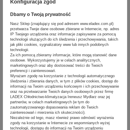
Konfiguracja zgód
Kawiarnia po poznańsku - wywiad z Lavenda Cafe
Dbamy o Twoją prywatność
BĄDŹ NA BIEŻĄCO I
ZAPISZ SIĘ DO NASZEGO
Nasz Sklep (znajdujący się pod adresem www.eladex.com.pl)
NEWSLETTERA
przetwarza Twoje dane osobowe zbierane w Internecie, np. adres
IP Twojego urządzenia oraz informacje zapisywane za pomocą
technologii służących do ich śledzenia i przechowywania, takich
Twoje imię
jak pliki cookies, sygnalizatory www lub innych podobnych
technologii.
Za ich pomocą zbieramy informacje, które mogą stanowić dane
Twój e-mail
osobowe. Wykorzystujemy je w celach analitycznych,
marketingowych oraz aby dostosować treści do Twoich
preferencji i zainteresowań.
ZAPISZ SIĘ
Wyrażam zgodę na korzystanie z technologii automatycznego
śledzenia i zbierania danych, w tym z plików cookies, dostęp do
Chcę otrzymywać E-mail Newsletter. Wyrażam zgodę na
informacji na Twoim urządzeniu końcowym i ich przechowywanie
przetwarzanie moich danych osobowych do celów
oraz na przetwarzanie Twoich danych osobowych przez firmę
marketingowych zgodnie z
polityką prywatności
LADEX Chłodnictwo-klimatyzacja Ireneusz Mydlarz oraz jej
partnerów, w celach marketingowych (w tym do
zautomatyzowanego dopasowania reklam do Twoich
zainteresowań i mierzenia ich skuteczności).
Niezależnie od tego, masz również prawo odmówić wyrażenia
Witryna nablatowa do cukierni lub piekarni -
zgody na korzystanie w Internecie ze wspomnianych wyżej
technologii, dostępu do informacji na Twoim urządzeniu