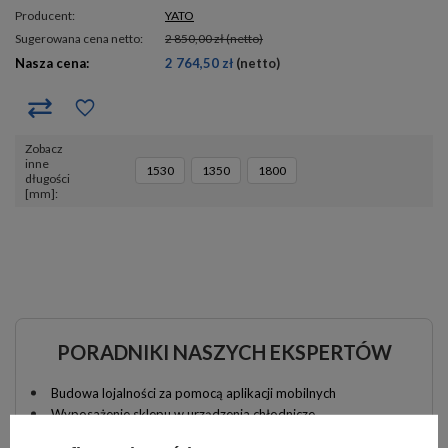
Producent:
YATO
Sugerowana cena netto:
2 850,00 zł
(netto)
Nasza cena:
2 764,50 zł
(netto)
Zobacz
inne
1530
1350
1800
długości
[mm]
PORADNIKI NASZYCH EKSPERTÓW
Budowa lojalności za pomocą aplikacji mobilnych
Wyposażenie sklepu w urządzenia chłodnicze
Przegląd rynku cukierniczego w Polsce