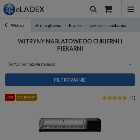
Wstecz
Strona główna
Branże
Cukiernia i piekarnia
Wit
WITRYNY NABLATOWE DO CUKIERNI I
PIEKARNI
sortuj: po nazwie rosnąco
FILTROWANIE
- 3%
POLECANY
(
1
)