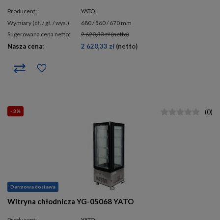
Producent:
YATO
wymiary (dł. / gł. / wys.)
680 / 560 / 670 mm
Sugerowana cena netto:
2 620,33 zł
(netto)
Nasza cena:
2 620,33 zł
(netto)
- 3%
(
0
)
Darmowa dostawa
Witryna chłodnicza YG-05068 YATO
Producent:
YATO