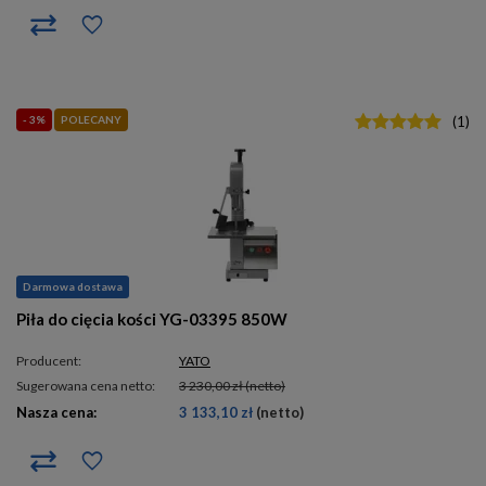
- 3%
POLECANY
(
1
)
Darmowa dostawa
Piła do cięcia kości YG-03395 850W
Producent:
YATO
Sugerowana cena netto:
3 230,00 zł
(netto)
Nasza cena:
3 133,10 zł
(netto)