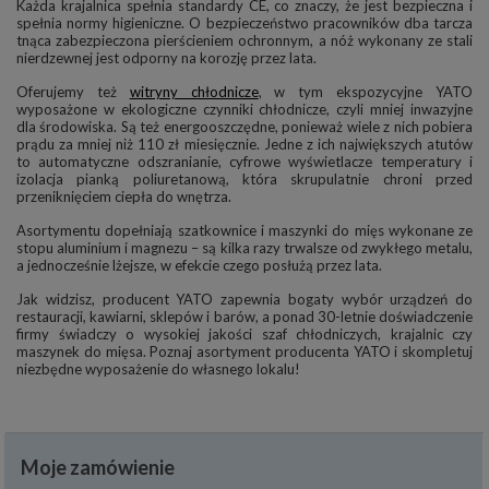
Każda krajalnica spełnia standardy CE, co znaczy, że jest bezpieczna i
spełnia normy higieniczne. O bezpieczeństwo pracowników dba tarcza
tnąca zabezpieczona pierścieniem ochronnym, a nóż wykonany ze stali
nierdzewnej jest odporny na korozję przez lata.
Oferujemy też
witryny chłodnicze
, w tym ekspozycyjne YATO
wyposażone w ekologiczne czynniki chłodnicze, czyli mniej inwazyjne
dla środowiska. Są też energooszczędne, ponieważ wiele z nich pobiera
prądu za mniej niż 110 zł miesięcznie. Jedne z ich największych atutów
to automatyczne odszranianie, cyfrowe wyświetlacze temperatury i
izolacja pianką poliuretanową, która skrupulatnie chroni przed
przeniknięciem ciepła do wnętrza.
Asortymentu dopełniają szatkownice i maszynki do mięs wykonane ze
stopu aluminium i magnezu – są kilka razy trwalsze od zwykłego metalu,
a jednocześnie lżejsze, w efekcie czego posłużą przez lata.
Jak widzisz, producent YATO zapewnia bogaty wybór urządzeń do
restauracji, kawiarni, sklepów i barów, a ponad 30-letnie doświadczenie
firmy świadczy o wysokiej jakości szaf chłodniczych, krajalnic czy
maszynek do mięsa. Poznaj asortyment producenta YATO i skompletuj
niezbędne wyposażenie do własnego lokalu!
Moje zamówienie