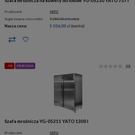
Szafa mroźnicza na kuwety do lodów YG-05230 YATO 737 l
Producent:
YATO
Sugerowana cena netto:
5 280,00 zł
(netto)
Nasza cena:
5 016,00 zł
(netto)
- 5%
PRZECENA
(
0
)
Szafa mroźnicza YG-05211 YATO 1300 l
Producent:
YATO