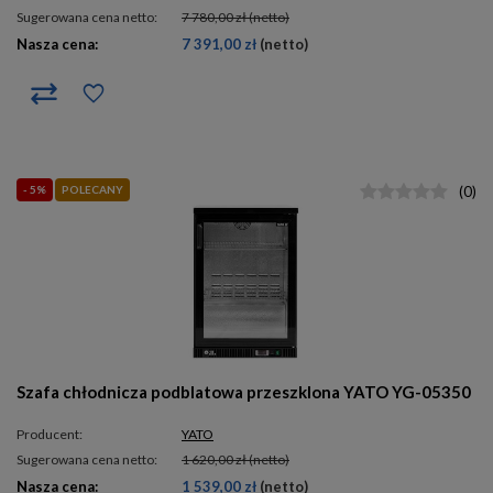
Sugerowana cena netto:
7 780,00 zł
(netto)
Nasza cena:
7 391,00 zł
(netto)
- 5%
POLECANY
(
0
)
Szafa chłodnicza podblatowa przeszklona YATO YG-05350
Producent:
YATO
Sugerowana cena netto:
1 620,00 zł
(netto)
Nasza cena:
1 539,00 zł
(netto)