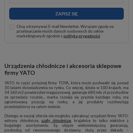
ZAPISZ SIĘ
Chcę otrzymywać E-mail Newsletter. Wyrażam zgodę na
przetwarzanie moich danych osobowych do celów
marketingowych zgodnie z
polityką prywatności
Urządzenia chłodnicze i akcesoria sklepowe
firmy YATO
YATO to część potężnej firmy TOYA, która może pochwalić się ponad
30 latami doświadczenia na rynku. Co więcej, działa w 100 krajach, ma
54 560 m2 powierzchni magazynowej, generuje 680 mln zł przychodów
ze sprzedaży rocznie… marka rozwija się prężnie każdego roku, ma
ugruntowaną pozycję na rynku, a jej produkty rozchwytują
przedsiębiorcy na całym świecie.
Dlatego w naszej ofercie nie mogłoby zabraknąć urządzeń firmy YATO:
witryny chłodnicze,
szafy chłodnicze
, krajalnice to tylko niektóre z
bogatego asortymentu. Są objęte wielomiesięczną gwarancją,
pochodzą od renomowanego dostawcy, służą przez dekady –