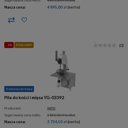
Sugerowana cena netto:
4 895,00 zł
(netto)
Nasza cena:
4 895,00 zł
(netto)
- 3%
POLECANY
(
0
)
Darmowa dostawa
Piła do kości i mięsa YG-03392
Producent:
YATO
Sugerowana cena netto:
3 850,00 zł
(netto)
Nasza cena:
3 734,50 zł
(netto)