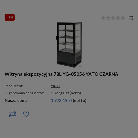
- 3%
(
0
)
Witryna ekspozycyjna 78L YG-05056 YATO CZARNA
Producent:
YATO
Sugerowana cena netto:
1 827,00 zł
(netto)
Nasza cena:
1 772,19 zł
(netto)