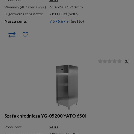
wymiary (dł. / szer. / wys.)
650 / 650 / 1 910 mm
Sugerowana cena netto:
7 811,00 zł
(netto)
Nasza cena:
7 576,67 zł
(netto)
(
0
)
Szafa chłodnicza YG-05200 YATO 650l
Producent:
YATO