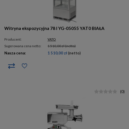
Witryna ekspozycyjna 78 l YG-05055 YAT0 BIAŁA
Producent:
YATO
Sugerowana cena netto:
1 510,00 zł
(netto)
Nasza cena:
1 510,00 zł
(netto)
(
0
)