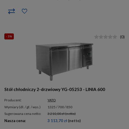
- 3%
(
0
)
Stół chłodniczy 2-drzwiowy YG-05253 - LINIA 600
Producent:
YATO
wymiary (dł. / gł. / wys.)
1325 / 700 / 850
Sugerowana cena netto:
3 210,00 zł
(netto)
Nasza cena:
3 113,70 zł
(netto)