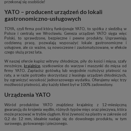
przekonaj się osobiście!
YATO – producent urządzeń do lokali
gastronomiczno-usługowych
TOYA, czyli firma pod którą funkcjonuje YATO, to spółka z siedzibą w
Polsce i centralą we Wrocławiu. Geneza urządzeń YATO sięga więc
Polski, to sprawdzone, bezpieczne i pewne produkty. Usprawniają
codzienną pracę, pozwalają wyposażyć lokale gastronomiczne i
usługowe, ale co ważne, są nowoczesne i zautomatyzowane, w efekcie
czego służą przez lata.
W naszej ofercie kupisz witryny chłodnicze, piły do kości i mięsa, szafy
mroźnicze,
krajalnice
, szatkownice do warzyw i maszynki do mięsa od
firmy YATO. Zapłacisz gotówką lub wygodnie rozłożysz płatność na
raty, a w razie potrzeby skorzystasz z leasingu urządzeń chłodniczych,
by ograniczyć wysokość jednorazowego wydatku. Oferujemy więc trzy
możliwości płatności, aby każdy klient był w 100% zadowolony.
Urządzenia YATO
Wśród produktów YATO znajdziesz krajalnicę z 12-miesięczną
gwarancją do krojenia wędlin, różnych typów mięs oraz pieczywa, która
może pracować w trybie ciągłym. Kroi żywność na plastry w zakresie od
0,2 do 12 mm, idealnie nadaje się do dowolnego produktu, w tym
surowego, gotowanego i pieczonego.