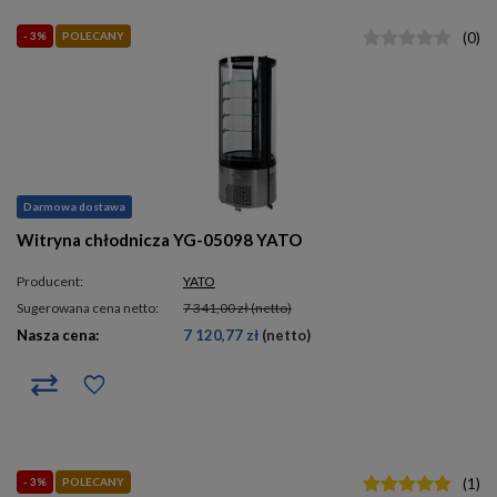
- 3%
POLECANY
(
0
)
Darmowa dostawa
Witryna chłodnicza YG-05098 YATO
Producent:
YATO
Sugerowana cena netto:
7 341,00 zł
(netto)
Nasza cena:
7 120,77 zł
(netto)
- 3%
POLECANY
(
1
)