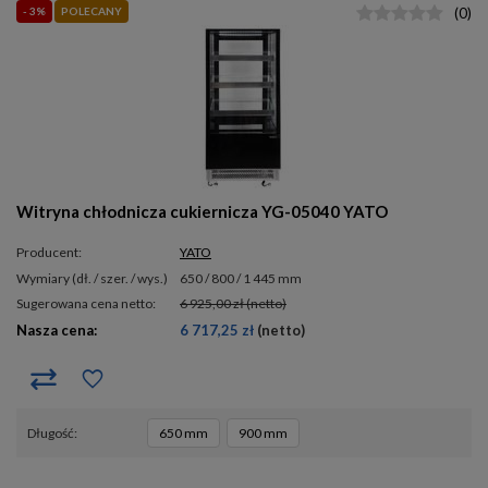
- 3%
POLECANY
(
0
)
Witryna chłodnicza cukiernicza YG-05040 YATO
Producent:
YATO
wymiary (dł. / szer. / wys.)
650 / 800 / 1 445 mm
Sugerowana cena netto:
6 925,00 zł
(netto)
Nasza cena:
6 717,25 zł
(netto)
długość
650 mm
900 mm