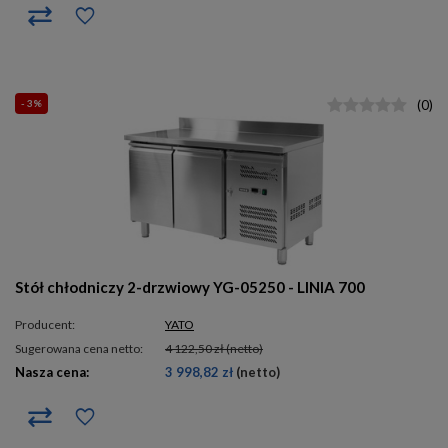
- 3%
(
0
)
Stół chłodniczy 2-drzwiowy YG-05250 - LINIA 700
Producent:
YATO
Sugerowana cena netto:
4 122,50 zł
(netto)
Nasza cena:
3 998,82 zł
(netto)