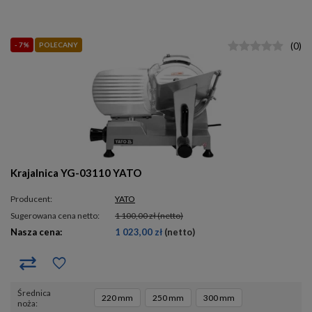
- 7%
POLECANY
(
0
)
Krajalnica YG-03110 YATO
Producent:
YATO
Sugerowana cena netto:
1 100,00 zł
(netto)
Nasza cena:
1 023,00 zł
(netto)
średnica
220 mm
250 mm
300 mm
noża