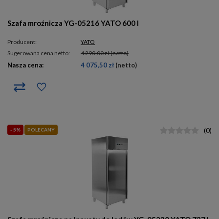
Szafa mroźnicza YG-05216 YATO 600 l
Producent:
YATO
Sugerowana cena netto:
4 290,00 zł
(netto)
Nasza cena:
4 075,50 zł
(netto)
- 5%
POLECANY
(
0
)