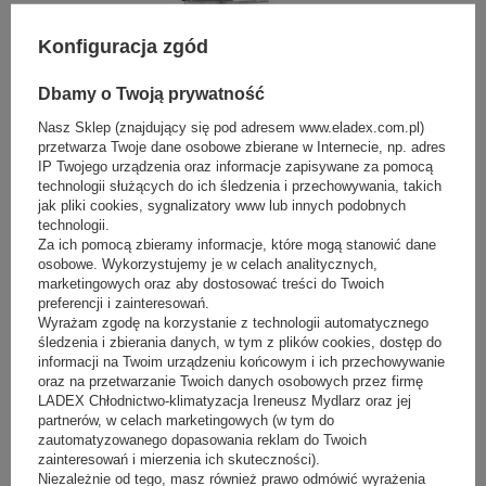
Darmowa dostawa
Konfiguracja zgód
Maszynka do mięsa z ungerem YG-03232
Dbamy o Twoją prywatność
Producent:
YATO
Sugerowana cena netto:
2 750,00 zł
(netto)
Nasz Sklep (znajdujący się pod adresem www.eladex.com.pl)
przetwarza Twoje dane osobowe zbierane w Internecie, np. adres
Nasza cena:
2 750,00 zł
(netto)
IP Twojego urządzenia oraz informacje zapisywane za pomocą
technologii służących do ich śledzenia i przechowywania, takich
jak pliki cookies, sygnalizatory www lub innych podobnych
technologii.
Za ich pomocą zbieramy informacje, które mogą stanowić dane
osobowe. Wykorzystujemy je w celach analitycznych,
marketingowych oraz aby dostosować treści do Twoich
(
1
)
preferencji i zainteresowań.
Wyrażam zgodę na korzystanie z technologii automatycznego
śledzenia i zbierania danych, w tym z plików cookies, dostęp do
informacji na Twoim urządzeniu końcowym i ich przechowywanie
oraz na przetwarzanie Twoich danych osobowych przez firmę
LADEX Chłodnictwo-klimatyzacja Ireneusz Mydlarz oraz jej
partnerów, w celach marketingowych (w tym do
zautomatyzowanego dopasowania reklam do Twoich
zainteresowań i mierzenia ich skuteczności).
Niezależnie od tego, masz również prawo odmówić wyrażenia