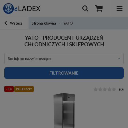
Wstecz
Strona główna
YATO
YATO - PRODUCENT URZĄDZEŃ
CHŁODNICZYCH I SKLEPOWYCH
sortuj: po nazwie rosnąco
FILTROWANIE
- 5%
POLECANY
(
0
)