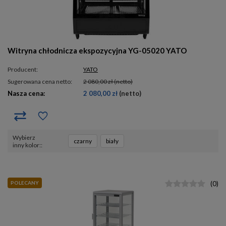
Witryna chłodnicza ekspozycyjna YG-05020 YATO
Producent:
YATO
Sugerowana cena netto:
2 080,00 zł
(netto)
Nasza cena:
2 080,00 zł
(netto)
Wybierz
czarny
biały
inny kolor:
POLECANY
(
0
)