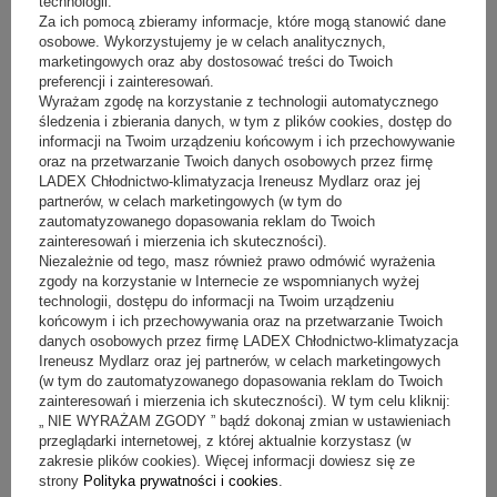
technologii.
Producent:
Dora Metal
Za ich pomocą zbieramy informacje, które mogą stanowić dane
osobowe. Wykorzystujemy je w celach analitycznych,
wymiary (dł. / gł. / wys.)
500 / 530 / 890 mm
marketingowych oraz aby dostosować treści do Twoich
Sugerowana cena netto:
8 531,00 zł
(netto)
preferencji i zainteresowań.
Nasza cena:
7 251,35 zł
(netto)
Wyrażam zgodę na korzystanie z technologii automatycznego
śledzenia i zbierania danych, w tym z plików cookies, dostęp do
informacji na Twoim urządzeniu końcowym i ich przechowywanie
oraz na przetwarzanie Twoich danych osobowych przez firmę
LADEX Chłodnictwo-klimatyzacja Ireneusz Mydlarz oraz jej
rodzaj
pełne
pełne-suflady
partnerów, w celach marketingowych (w tym do
drzwi
zautomatyzowanego dopasowania reklam do Twoich
zainteresowań i mierzenia ich skuteczności).
Niezależnie od tego, masz również prawo odmówić wyrażenia
zgody na korzystanie w Internecie ze wspomnianych wyżej
- 15%
(
0
)
technologii, dostępu do informacji na Twoim urządzeniu
końcowym i ich przechowywania oraz na przetwarzanie Twoich
danych osobowych przez firmę LADEX Chłodnictwo-klimatyzacja
Ireneusz Mydlarz oraz jej partnerów, w celach marketingowych
(w tym do zautomatyzowanego dopasowania reklam do Twoich
zainteresowań i mierzenia ich skuteczności). W tym celu kliknij:
„ NIE WYRAŻAM ZGODY ” bądź dokonaj zmian w ustawieniach
przeglądarki internetowej, z której aktualnie korzystasz (w
zakresie plików cookies). Więcej informacji dowiesz się ze
strony
Polityka prywatności i cookies
.
Schładzarka szokowa DM -S-95103 DORA METAL