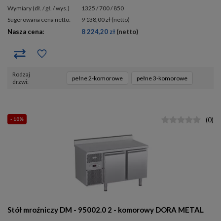
wymiary (dł. / gł. / wys.)
1325 / 700 / 850
Sugerowana cena netto:
9 138,00 zł
(netto)
Nasza cena:
8 224,20 zł
(netto)
rodzaj
pełne 2-komorowe
pełne 3-komorowe
drzwi
- 10%
(
0
)
Stół mroźniczy DM - 95002.0 2 - komorowy DORA METAL