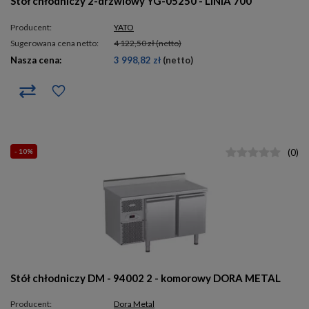
Stół chłodniczy 2-drzwiowy YG-05250 - LINIA 700
Producent:
YATO
Sugerowana cena netto:
4 122,50 zł
(netto)
Nasza cena:
3 998,82 zł
(netto)
- 10%
(
0
)
Stół chłodniczy DM - 94002 2 - komorowy DORA METAL
Producent:
Dora Metal