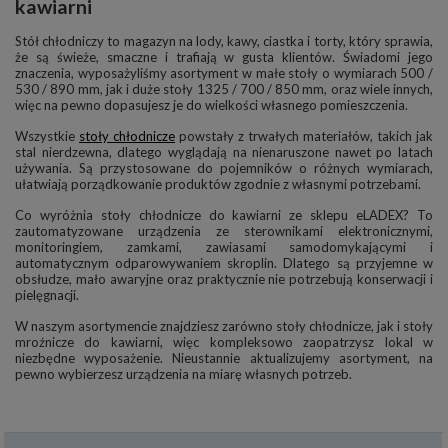
kawiarni
Stół chłodniczy to magazyn na lody, kawy, ciastka i torty, który sprawia,
że są świeże, smaczne i trafiają w gusta klientów. Świadomi jego
znaczenia, wyposażyliśmy asortyment w małe stoły o wymiarach 500 /
530 / 890 mm, jak i duże stoły 1325 / 700 / 850 mm, oraz wiele innych,
więc na pewno dopasujesz je do wielkości własnego pomieszczenia.
Wszystkie
stoły chłodnicze
powstały z trwałych materiałów, takich jak
stal nierdzewna, dlatego wyglądają na nienaruszone nawet po latach
używania. Są przystosowane do pojemników o różnych wymiarach,
ułatwiają porządkowanie produktów zgodnie z własnymi potrzebami.
Co wyróżnia stoły chłodnicze do kawiarni ze sklepu eLADEX? To
zautomatyzowane urządzenia ze sterownikami elektronicznymi,
monitoringiem, zamkami, zawiasami samodomykającymi i
automatycznym odparowywaniem skroplin. Dlatego są przyjemne w
obsłudze, mało awaryjne oraz praktycznie nie potrzebują konserwacji i
pielęgnacji.
W naszym asortymencie znajdziesz zarówno stoły chłodnicze, jak i stoły
mroźnicze do kawiarni, więc kompleksowo zaopatrzysz lokal w
niezbędne wyposażenie. Nieustannie aktualizujemy asortyment, na
pewno wybierzesz urządzenia na miarę własnych potrzeb.