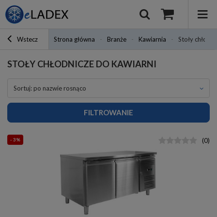
Wstecz
Strona główna
Branże
Kawiarnia
Stoły chłodni
STOŁY CHŁODNICZE DO KAWIARNI
sortuj: po nazwie rosnąco
FILTROWANIE
- 3%
(
0
)