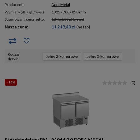
Producent:
Dora Metal
wymiary (dł. / gł. / wys.)
1325 / 700 / 850 mm
Sugerowana cena netto:
12 466,00 zł
(netto)
Nasza cena:
11 219,40 zł
(netto)
rodzaj
pełne 2-komorowe
pełne 3-komorowe
drzwi
- 10%
(
0
)
Stół chłodniczy DM - 94044.0.0 DORA METAL