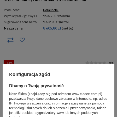
Producent:
Dora Metal
wymiary (dł. / gł. / wys.)
950 / 700 / 850 mm
Sugerowana cena netto:
9 562,00 zł
(netto)
Nasza cena:
8 605,80 zł
(netto)
- 15%
(
0
)
Konfiguracja zgód
Dbamy o Twoją prywatność
Nasz Sklep (znajdujący się pod adresem www.eladex.com.pl)
przetwarza Twoje dane osobowe zbierane w Internecie, np. adres
IP Twojego urządzenia oraz informacje zapisywane za pomocą
technologii służących do ich śledzenia i przechowywania, takich
Stół chłodniczy DM - 94043.2 z szufladami DORA METAL
jak pliki cookies, sygnalizatory www lub innych podobnych