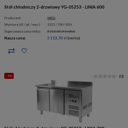
Stół chłodniczy 2-drzwiowy YG-05253 - LINIA 600
Producent:
YATO
wymiary (dł. / gł. / wys.)
1325 / 700 / 850
Sugerowana cena netto:
3 210,00 zł
(netto)
Nasza cena:
3 113,70 zł
(netto)
- 3%
(
0
)