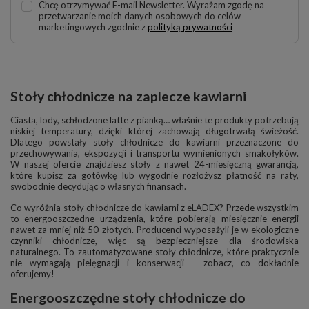
Chcę otrzymywać E-mail Newsletter. Wyrażam zgodę na
przetwarzanie moich danych osobowych do celów
marketingowych zgodnie z
polityką prywatności
Stoły chłodnicze na zaplecze kawiarni
Ciasta, lody, schłodzone latte z pianką… właśnie te produkty potrzebują
niskiej temperatury, dzięki której zachowają długotrwałą świeżość.
Dlatego powstały stoły chłodnicze do kawiarni przeznaczone do
przechowywania, ekspozycji i transportu wymienionych smakołyków.
W naszej ofercie znajdziesz stoły z nawet 24-miesięczną gwarancją,
które kupisz za gotówkę lub wygodnie rozłożysz płatność na raty,
swobodnie decydując o własnych finansach.
Co wyróżnia stoły chłodnicze do kawiarni z eLADEX? Przede wszystkim
to energooszczędne urządzenia, które pobierają miesięcznie energii
nawet za mniej niż 50 złotych. Producenci wyposażyli je w ekologiczne
czynniki chłodnicze, więc są bezpieczniejsze dla środowiska
naturalnego. To zautomatyzowane stoły chłodnicze, które praktycznie
nie wymagają pielęgnacji i konserwacji – zobacz, co dokładnie
oferujemy!
Energooszczędne stoły chłodnicze do