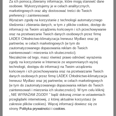
następujące warunki:
Za ich pomocą zbieramy informacje, które mogą stanowić dane
osobowe. Wykorzystujemy je w celach analitycznych,
transport własny Sklepu jest możliwy w obrębie Wielkopolski,
marketingowych oraz aby dostosować treści do Twoich
preferencji i zainteresowań.
firma kurierska świadczy usługi przewozowe na terenie całego
Wyrażam zgodę na korzystanie z technologii automatycznego
kraju oraz państw UE.
śledzenia i zbierania danych, w tym z plików cookies, dostęp do
informacji na Twoim urządzeniu końcowym i ich przechowywanie
Koszty oraz czasy oczekiwania na dostawę są podane w karcie
oraz na przetwarzanie Twoich danych osobowych przez firmę
produktu.
LADEX Chłodnictwo-klimatyzacja Ireneusz Mydlarz oraz jej
partnerów, w celach marketingowych (w tym do
zautomatyzowanego dopasowania reklam do Twoich
zainteresowań i mierzenia ich skuteczności).
Niezależnie od tego, masz również prawo odmówić wyrażenia
zgody na korzystanie w Internecie ze wspomnianych wyżej
technologii, dostępu do informacji na Twoim urządzeniu
końcowym i ich przechowywania oraz na przetwarzanie Twoich
danych osobowych przez firmę LADEX Chłodnictwo-klimatyzacja
Ireneusz Mydlarz oraz jej partnerów, w celach marketingowych
(w tym do zautomatyzowanego dopasowania reklam do Twoich
zainteresowań i mierzenia ich skuteczności). W tym celu kliknij:
„ NIE WYRAŻAM ZGODY ” bądź dokonaj zmian w ustawieniach
przeglądarki internetowej, z której aktualnie korzystasz (w
zakresie plików cookies). Więcej informacji dowiesz się ze
strony
Polityka prywatności i cookies
.