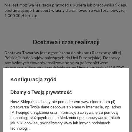
Nie jest możliwa realizacja płatności u kuriera lub pracownika Sklepu
obsługującego transport własny dla zamówień o wartości powyżej
1.000,00 zł brutto.
Dostawa i czas realizacji
Dostawa Towarów jest ograniczona do obszaru
Rzeczpospolitej
Polskiej lub do krajów należących do Unii Europejskiej.
Dostawy
zamówionych towarów realizowane są za pośrednictwem
transportu własnego przedsiębiorstwa i firmy kurierskiej JAS FBG
oraz DPD (również przesyłki paletowe).
Konfiguracja zgód
Dbamy o Twoją prywatność
Nasz Sklep (znajdujący się pod adresem www.eladex.com.pl)
przetwarza Twoje dane osobowe zbierane w Internecie, np. adres
IP Twojego urządzenia oraz informacje zapisywane za pomocą
technologii służących do ich śledzenia i przechowywania, takich
jak pliki cookies, sygnalizatory www lub innych podobnych
Klient może wybrać odpowiedni sposób dostawy na etapie
składania zamówienia, przy czym system bierze pod uwagę
technologii.