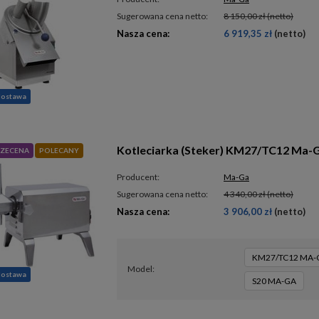
Sugerowana cena netto:
8 150,00 zł
(netto)
Nasza cena:
6 919,35 zł
(netto)
dostawa
Kotleciarka (Steker) KM27/TC12 Ma-
ZECENA
POLECANY
Producent:
Ma-Ga
Sugerowana cena netto:
4 340,00 zł
(netto)
Nasza cena:
3 906,00 zł
(netto)
KM27/TC12 MA-
model
dostawa
S20 MA-GA