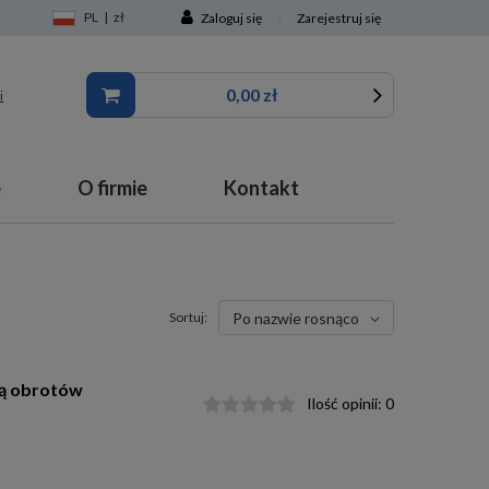
PL
|
zł
Zaloguj się
|
Zarejestruj się
0,00 zł
i
e
O firmie
Kontakt
Sortuj:
po nazwie rosnąco
ją obrotów
Ilość opinii:
0