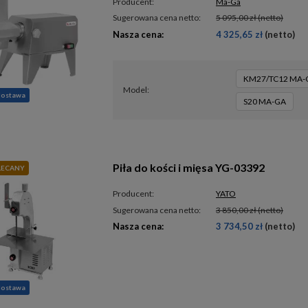
Producent:
Ma-Ga
Sugerowana cena netto:
5 095,00 zł
(netto)
Nasza cena:
4 325,65 zł
(netto)
KM27/TC12 MA-
model
dostawa
S20 MA-GA
Piła do kości i mięsa YG-03392
LECANY
Producent:
YATO
Sugerowana cena netto:
3 850,00 zł
(netto)
Nasza cena:
3 734,50 zł
(netto)
dostawa