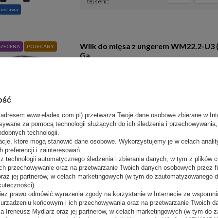
tej serii:
dostawa
Wilk do mięsa z ungerem WM22.2-U3 
ZECENA
POLECANY
Ga
Producent:
Ma-Ga
Sugerowana cena netto:
8 130,00 zł
(netto)
Nasza cena:
6 902,37 zł
(netto)
ość
 adresem www.eladex.com.pl) przetwarza Twoje dane osobowe zbierane w Inte
sywane za pomocą technologii służących do ich śledzenia i przechowywania, t
Zobacz inne modele z
TC12
TC22
dostawa
tej serii:
odobnych technologii.
acje, które mogą stanowić dane osobowe. Wykorzystujemy je w celach anali
 preferencji i zainteresowań.
 technologii automatycznego śledzenia i zbierania danych, w tym z plików co
ch przechowywanie oraz na przetwarzanie Twoich danych osobowych przez 
Kotleciarka- prasa do mięs GASTRO 2
LECANY
 oraz jej partnerów, w celach marketingowych (w tym do zautomatyzowanego 
kuteczności).
ież prawo odmówić wyrażenia zgody na korzystanie w Internecie ze wspomnia
Producent:
GASTROMIX
m urządzeniu końcowym i ich przechowywania oraz na przetwarzanie Twoich 
Sugerowana cena netto:
17 500,00 zł
(netto)
a Ireneusz Mydlarz oraz jej partnerów, w celach marketingowych (w tym do
Nasza cena:
15 750,00 zł
(netto)