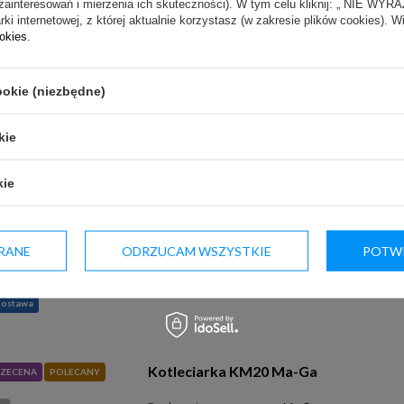
zainteresowań i mierzenia ich skuteczności). W tym celu kliknij: „ NIE W
ki internetowej, z której aktualnie korzystasz (w zakresie plików cookies). W
ookies
.
dostawa
ookie (niezbędne)
kie
Maszynka do mięsa z ungerem YG-03
Producent:
YATO
kie
Sugerowana cena netto:
2 750,00 zł
(netto)
Nasza cena:
2 750,00 zł
(netto)
RANE
ODRZUCAM WSZYSTKIE
POTWI
dostawa
Kotleciarka KM20 Ma-Ga
ZECENA
POLECANY