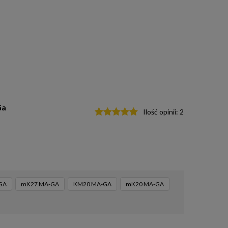
Ga
Ilość opinii:
2
GA
mK27 MA-GA
KM20 MA-GA
mK20 MA-GA