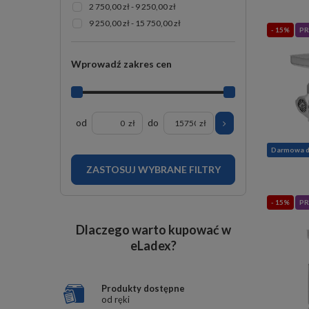
2 750,00 zł - 9 250,00 zł
9 250,00 zł - 15 750,00 zł
- 15%
PR
Wprowadź zakres cen
od
do
zł
zł
Darmowa 
ZASTOSUJ WYBRANE FILTRY
- 15%
PR
Dlaczego warto kupować w
eLadex?
Produkty dostępne
od ręki