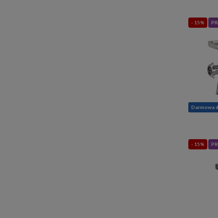
- 15%
PR
Darmowa 
- 15%
PR