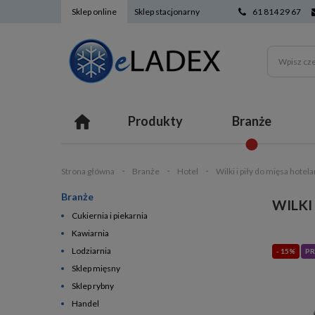
Sklep online
Sklep stacjonarny
61 814 29 67
Produkty
Branże
Strona główna
Branże
Hotel
Wilki i piły do mięsa hotela
Branże
WILKI
Cukiernia i piekarnia
Kawiarnia
Lodziarnia
- 15%
PR
Sklep mięsny
Sklep rybny
Handel