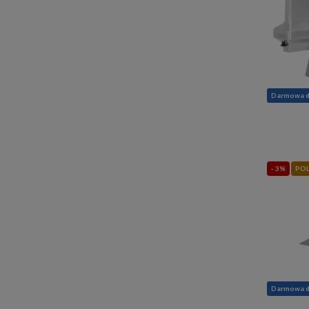
Darmowa 
- 3%
PO
Darmowa 