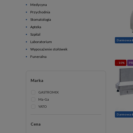
Medycyna
Przychodnia
Stomatologia
Apteka
Szpital
Darmowa 
Laboratorium
Wyposażenie stołówek
Funeralna
- 10%
PR
Marka
GASTROMIX
Ma-Ga
YATO
Darmowa 
Cena