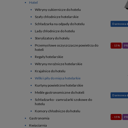
Hotel
Witryny cukiernicze do hotelu
Szafy chłodnicze hotelarskie
Schładzarka na odpady do hotelu
Darmowa 
Lady chłodnicze do hotelu
Sterylizatory do hotelu
Przemysłowe oczyszczacze powietrza do
- 15%
PR
hoteli
Regały hotelarskie
Witryny mroźnicze hotelarskie
Krajalnice do hotelu
Wilki i piły do mięsa hotelarkie
Kurtyny powietrzne hotelarskie
Meble gastronomiczne do hoteli
Darmowa 
Schładzarko - zamrażarki szokowe do
hotelu
Komory chłodnicze do hotelu
- 15%
PR
Gastronomia
Kwiaciarnia