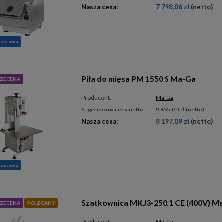
Nasza cena:
7 798,06 zł
(netto)
dostawa
Piła do mięsa PM 1550 S Ma-Ga
ZECENA
Producent:
Ma-Ga
Sugerowana cena netto:
9 655,00 zł
(netto)
Nasza cena:
8 197,09 zł
(netto)
dostawa
Szatkownica MKJ3-250.1 CE (400V) M
ZECENA
POLECANY
Producent:
Ma-Ga