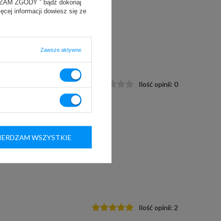
YRAŻAM ZGODY ” bądź dokonaj
ięcej informacji dowiesz się ze
Zawsze aktywne
232
Ilość opinii:
0
ERDZAM WSZYSTKIE
Ilość opinii:
2