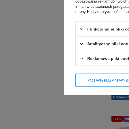
dopasowania reklam do Twoich 
zmian w ustawieniach przeglądar
strony
Polityka prywatności i c
Darmowa 
Funkcjonalne pliki c
Analityczne pliki coo
Reklamowe pliki coo
POTWIERDZAM WYB
Darmowa 
- 15%
PR