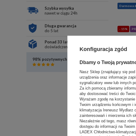
Darmowa 
Szybka wysyłka
nawet w ciągu 24h
Długa gwarancja
- 15%
PR
do 5 lat
Ponad 33 lata
doświadczenia
Konfiguracja zgód
98% pozytywnych opinii
Czytaj opinie
Dbamy o Twoją prywatn
Nasz Sklep (znajdujący się pod
urządzenia oraz informacje zapi
Darmowa 
sygnalizatory www lub innych p
Za ich pomocą zbieramy inform
aby dostosować treści do Twoich
Wyrażam zgodę na korzystanie z
Twoim urządzeniu końcowym i i
- 10%
PO
klimatyzacja Ireneusz Mydlarz
zainteresowań i mierzenia ich s
Niezależnie od tego, masz równ
dostępu do informacji na Twoi
LADEX Chłodnictwo-klimatyzacj