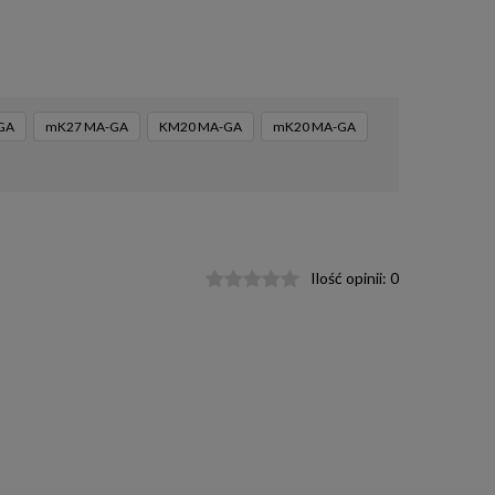
GA
mK27 MA-GA
KM20 MA-GA
mK20 MA-GA
Ilość opinii:
0