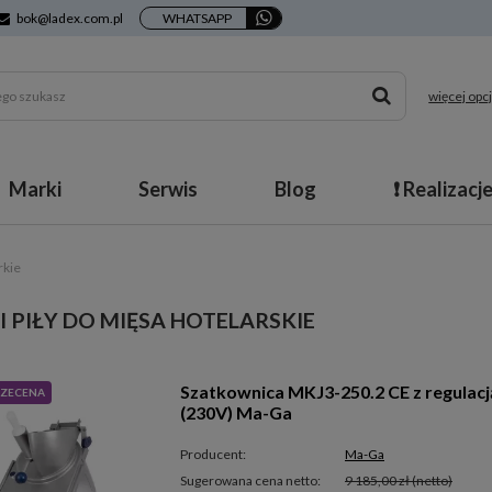
bok@ladex.com.pl
WHATSAPP
więcej opcj
Marki
Serwis
Blog
❗ Realizacj
rkie
 I PIŁY DO MIĘSA HOTELARSKIE
Szatkownica MKJ3-250.2 CE z regulac
ZECENA
(230V) Ma-Ga
Producent:
Ma-Ga
Sugerowana cena netto:
9 185,00 zł
(netto)