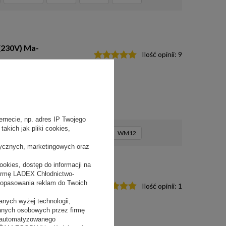
(230V) Ma-
Ilość opinii:
9
rnecie, np. adres IP Twojego
akich jak pliki cookies,
WM22-U3
WM22
WM12
WM12
tycznych, marketingowych oraz
okies, dostęp do informacji na
firmę LADEX Chłodnictwo-
00
dopasowania reklam do Twoich
Ilość opinii:
1
nych wyżej technologii,
danych osobowych przez firmę
 zautomatyzowanego