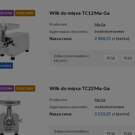
Wilk do mięsa TC12 Ma-Ga
ZECENA
POLECANY
Producent:
Ma-Ga
Sugerowana cena netto:
3 365,00 zł
(netto)
Nasza cena:
2 860,25 zł
(netto)
Zobacz inne modele z
TC12
TC22
tej serii:
dostawa
Wilk do mięsa TC22 Ma-Ga
ZECENA
POLECANY
Producent:
Ma-Ga
Sugerowana cena netto:
4 145,00 zł
(netto)
Nasza cena:
3 523,25 zł
(netto)
Zobacz inne modele z
TC12
TC22