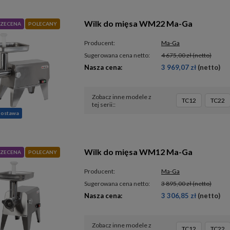
Wilk do mięsa WM22 Ma-Ga
ZECENA
POLECANY
Producent:
Ma-Ga
Sugerowana cena netto:
4 675,00 zł
(netto)
Nasza cena:
3 969,07 zł
(netto)
Zobacz inne modele z
TC12
TC22
tej serii:
dostawa
Wilk do mięsa WM12 Ma-Ga
ZECENA
POLECANY
Producent:
Ma-Ga
Sugerowana cena netto:
3 895,00 zł
(netto)
Nasza cena:
3 306,85 zł
(netto)
Zobacz inne modele z
TC12
TC22