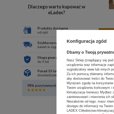
Dlaczego warto kupować w
eLadex?
Produkty dostępne
POLECAN
od ręki
Konfiguracja zgód
Szybka wysyłka
nawet w ciągu 24h
Dbamy o Twoją prywatn
Długa gwarancja
Nasz Sklep (znajdujący się pod
do 5 lat
urządzenia oraz informacje zapi
sygnalizatory www lub innych p
Ponad 33 lata
Za ich pomocą zbieramy inform
doświadczenia
aby dostosować treści do Twoich
Wyrażam zgodę na korzystanie z
98% pozytywnych opinii
Twoim urządzeniu końcowym i i
Czytaj opinie
klimatyzacja Ireneusz Mydlarz
POLECAN
zainteresowań i mierzenia ich s
Niezależnie od tego, masz równ
dostępu do informacji na Twoi
LADEX Chłodnictwo-klimatyzacj