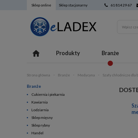
Sklep online
Sklep stacjonarny
61 814 29 67
Produkty
Branże
Strona główna
Branże
Medycyna
Szafy chłodnicze dla
Branże
DOST
Cukiernia i piekarnia
Kawiarnia
Sz
Lodziarnia
me
Sklep mięsny
Sklep rybny
Handel