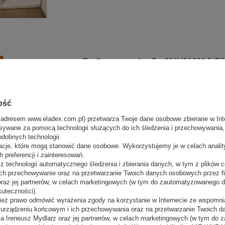
Zasilacz awaryjny Co-SINUS1000 (UPS)
Y
100 ah
Producent:
WAKS
Nasza cena:
2 340,00 zł
(netto)
ość
 adresem www.eladex.com.pl) przetwarza Twoje dane osobowe zbierane w Inte
sywane za pomocą technologii służących do ich śledzenia i przechowywania, t
odobnych technologii.
acje, które mogą stanowić dane osobowe. Wykorzystujemy je w celach anali
 preferencji i zainteresowań.
 technologii automatycznego śledzenia i zbierania danych, w tym z plików co
ch przechowywanie oraz na przetwarzanie Twoich danych osobowych przez 
 oraz jej partnerów, w celach marketingowych (w tym do zautomatyzowanego 
Zasilacz awaryjny Co-SINUS1000 (UPS)
Y
kuteczności).
bateria 100 ah
ież prawo odmówić wyrażenia zgody na korzystanie w Internecie ze wspomnia
m urządzeniu końcowym i ich przechowywania oraz na przetwarzanie Twoich 
Producent:
WAKS
a Ireneusz Mydlarz oraz jej partnerów, w celach marketingowych (w tym do