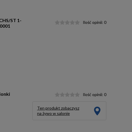
/CHS/ST 1-
Ilość opinii:
0
00001
ionki
Ilość opinii:
0
Ten produkt zobaczysz
na żywo w salonie