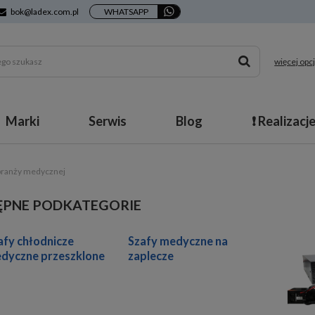
bok@ladex.com.pl
WHATSAPP
więcej opcj
Marki
Serwis
Blog
❗ Realizacj
 branży medycznej
ĘPNE PODKATEGORIE
afy chłodnicze
Szafy medyczne na
dyczne przeszklone
zaplecze