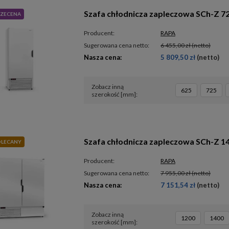
Szafa chłodnicza zapleczowa SCh-Z 7
ZECENA
Producent:
RAPA
Sugerowana cena netto:
6 455,00 zł
(netto)
Nasza cena:
5 809,50 zł
(netto)
Zobacz inną
625
725
szerokość [mm]
Szafa chłodnicza zapleczowa SCh-Z 1
LECANY
Producent:
RAPA
Sugerowana cena netto:
7 955,00 zł
(netto)
Nasza cena:
7 151,54 zł
(netto)
Zobacz inną
1200
1400
szerokość [mm]