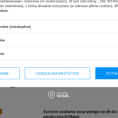
Nasza cena:
2 840,00 zł
(netto)
zainteresowań i mierzenia ich skuteczności). W tym celu kliknij: „ NIE W
ki internetowej, z której aktualnie korzystasz (w zakresie plików cookies). W
ookies
.
ookie (niezbędne)
kie
Zestaw monitorowania temperatury 
Y
gatewayem Efento
kie
Producent:
EFENTO
Nasza cena:
1 885,00 zł
(netto)
RANE
ODRZUCAM WSZYSTKIE
POTWI
System zasilania awaryjnego na 6h do 
Y
medycznych Mawi