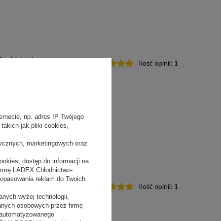
 + bateria
Ilość opinii:
1
rnecie, np. adres IP Twojego
akich jak pliki cookies,
tycznych, marketingowych oraz
okies, dostęp do informacji na
firmę LADEX Chłodnictwo-
dopasowania reklam do Twoich
 + 2 x
Ilość opinii:
1
nych wyżej technologii,
danych osobowych przez firmę
 zautomatyzowanego