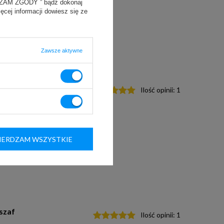
YRAŻAM ZGODY ” bądź dokonaj
ięcej informacji dowiesz się ze
Zawsze aktywne
z
Ilość opinii:
1
ERDZAM WSZYSTKIE
szaf
Ilość opinii:
1