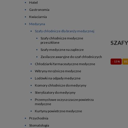
Hotel
Gastronomia
Kwiaciarnia
Medycyna
Szafy chłodnicze dla branży medycznej
Szafy chłodnicze medyczne
SZAFY
przeszklone
Szafy medyczne na zaplecze
Zasilacze awaryjne do szaf chłodniczych
- 15%
BE
Chłodziarki farmaceutyczne medyczne
Witryny mroźnicze medyczne
Lodówki na odpady medyczne
Komory chłodnicze do medycyny
Sterylizatory do medycyny
Przemysłowe oczyszczacze powietrza
medyczne
Kurtyny powietrzne medyczne
Przychodnia
Stomatologia