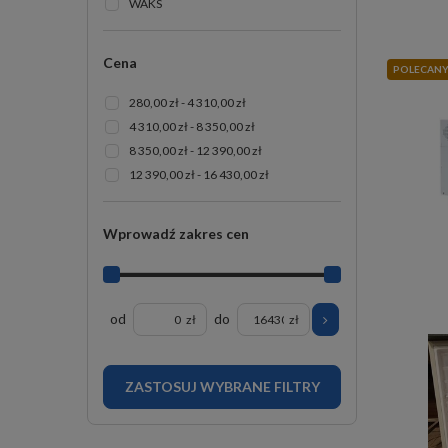
WAKS
Cena
POLECAN
280,00 zł - 4 310,00 zł
4 310,00 zł - 8 350,00 zł
8 350,00 zł - 12 390,00 zł
12 390,00 zł - 16 430,00 zł
Wprowadź zakres cen
od
do
zł
zł
ZASTOSUJ WYBRANE FILTRY