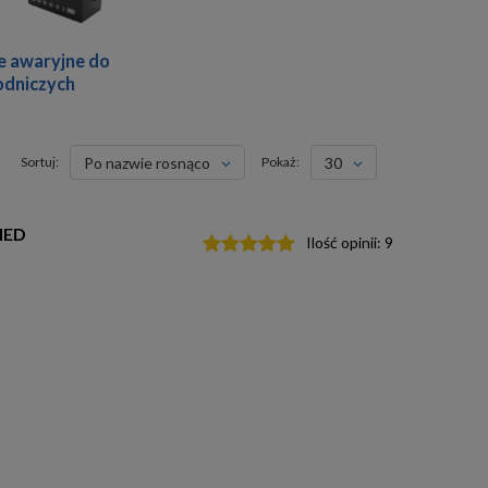
e awaryjne do
odniczych
Sortuj:
po nazwie rosnąco
Pokaż:
30
MED
Ilość opinii:
9