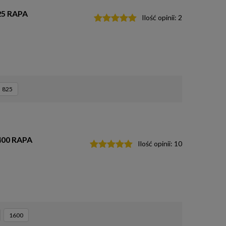
25 RAPA
Ilość opinii:
2
825
400 RAPA
Ilość opinii:
10
1600