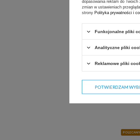
dopasowania reklam do Twoich 
zmian w ustawieniach przeglądar
strony
Polityka prywatności i c
Funkcjonalne pliki c
Analityczne pliki coo
POLECAN
Reklamowe pliki coo
POTWIERDZAM WYB
POLECAN