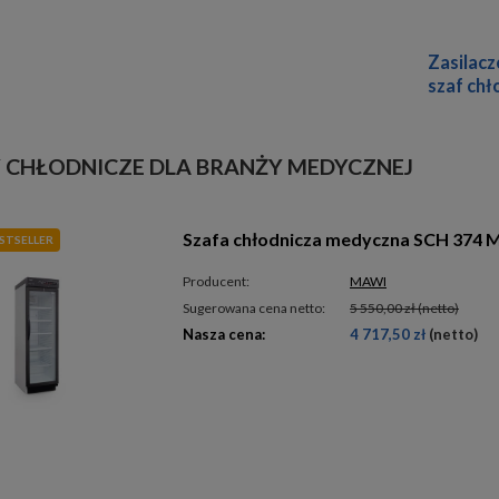
Zasilacz
szaf chł
 CHŁODNICZE DLA BRANŻY MEDYCZNEJ
Szafa chłodnicza medyczna SCH 374 
STSELLER
Producent:
MAWI
Sugerowana cena netto:
5 550,00 zł
(netto)
Nasza cena:
4 717,50 zł
(netto)