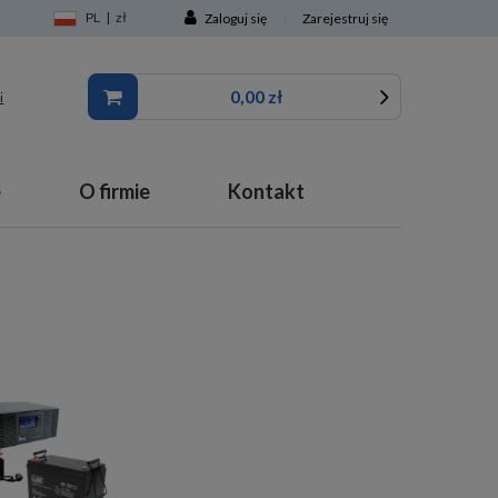
PL
|
zł
Zaloguj się
|
Zarejestruj się
0,00 zł
i
e
O firmie
Kontakt