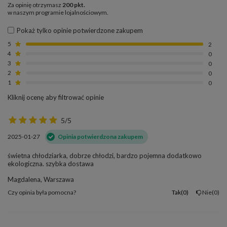
Za opinię otrzymasz
200 pkt.
w naszym programie lojalnościowym.
Pokaż tylko opinie potwierdzone zakupem
5
2
4
0
3
0
2
0
1
0
Kliknij ocenę aby filtrować opinie
5/5
2025-01-27
Opinia potwierdzona zakupem
świetna chłodziarka, dobrze chłodzi, bardzo pojemna dodatkowo
ekologiczna. szybka dostawa
Magdalena, Warszawa
Czy opinia była pomocna?
Tak
0
Nie
0