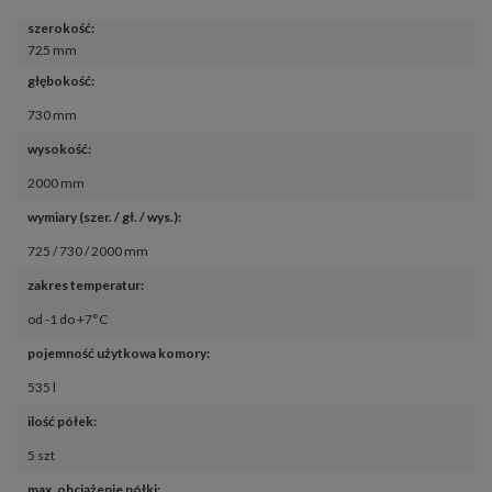
szerokość
:
725 mm
głębokość
:
730 mm
wysokość
:
2000 mm
wymiary (szer. / gł. / wys.)
:
725 / 730 / 2000 mm
zakres temperatur
:
od -1 do +7°C
pojemność użytkowa komory
:
535 l
ilość półek
:
5 szt
max. obciążenie półki
: