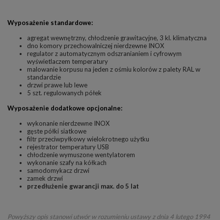
Wyposażenie standardowe:
agregat wewnętrzny, chłodzenie grawitacyjne, 3 kl. klimatyczna
dno komory przechowalniczej nierdzewne INOX
regulator z automatycznym odszranianiem i cyfrowym
wyświetlaczem temperatury
malowanie korpusu na jeden z ośmiu kolorów z palety RAL w
standardzie
drzwi prawe lub lewe
5 szt. regulowanych półek
Wyposażenie dodatkowe opcjonalne:
wykonanie nierdzewne INOX
gęste półki siatkowe
filtr przeciwpyłkowy wielokrotnego użytku
rejestrator temperatury USB
chłodzenie wymuszone wentylatorem
wykonanie szafy na kółkach
samodomykacz drzwi
zamek drzwi
przedłużenie gwarancji max. do 5 lat
Powyższy opis stanowi utwór w rozumieniu ustawy z dnia 4 lutego 1994