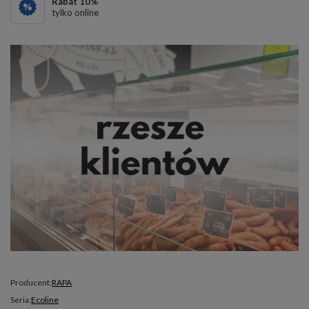
Rabat
10
%
tylko online
Producent:
RAPA
Seria:
Ecoline