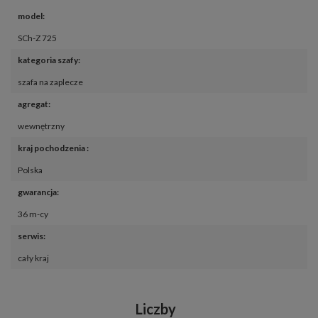
model
:
SCh-Z 725
kategoria szafy
:
szafa na zaplecze
agregat
:
wewnętrzny
kraj pochodzenia 
:
Polska
gwarancja
:
36 m-cy
serwis
:
cały kraj
Liczby