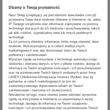
w standardzie
Dbamy o Twoją prywatność
odszranianie
:
Nasz Sklep (znajdujący się pod adresem www.eladex.com.pl)
przetwarza Twoje dane osobowe zbierane w Internecie, np. adres
automatyczne
IP Twojego urządzenia oraz informacje zapisywane za pomocą
rodzaj drzwi
:
technologii służących do ich śledzenia i przechowywania, takich
jak pliki cookies, sygnalizatory www lub innych podobnych
skrzydłowe
technologii.
Za ich pomocą zbieramy informacje, które mogą stanowić dane
automatyczne odparowanie skroplin
:
osobowe. Wykorzystujemy je w celach analitycznych,
tak (wyposażenie dodatkowe)
marketingowych oraz aby dostosować treści do Twoich
preferencji i zainteresowań.
Wyrażam zgodę na korzystanie z technologii automatycznego
śledzenia i zbierania danych, w tym z plików cookies, dostęp do
Energia
informacji na Twoim urządzeniu końcowym i ich przechowywanie
oraz na przetwarzanie Twoich danych osobowych przez firmę
LADEX Chłodnictwo-klimatyzacja Ireneusz Mydlarz oraz jej
klasa energetyczna
:
partnerów, w celach marketingowych (w tym do
C
zautomatyzowanego dopasowania reklam do Twoich
napięcie / moc znamionowa
:
zainteresowań i mierzenia ich skuteczności).
Niezależnie od tego, masz również prawo odmówić wyrażenia
230V/50Hz / 160 W ÷ 180 W
zgody na korzystanie w Internecie ze wspomnianych wyżej
technologii, dostępu do informacji na Twoim urządzeniu
dobowe zużycie energii
:
końcowym i ich przechowywania oraz na przetwarzanie Twoich