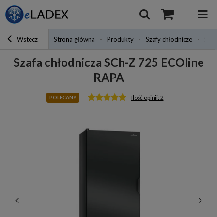
Wstecz
Strona główna
Produkty
Szafy chłodnicze
Szaf
Szafa chłodnicza SCh-Z 725 ECOline
RAPA
Ilość opinii: 2
POLECANY