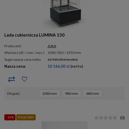
Lada cukiernicza LUMINA 130
Producent:
JUKA
wymiary (dł. / szer. / wys.)
1380 / 825 / 1350 mm
Sugerowana cena netto:
11 960,00 zł
(netto)
Nasza cena:
10 166,00 zł
(netto)
długość
1380 mm
980 mm
680 mm
- 15%
POLECANY
(
0
)