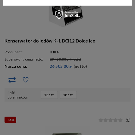
Konserwator do lodów K-1 DCI12 Dolce Ice
Producent:
JUKA
Sugerowana cena netto:
29 450,00 zł
(netto)
Nasza cena:
26 505,00 zł
(netto)
ilość
12 szt.
18 szt.
pojemników
- 15%
(
0
)