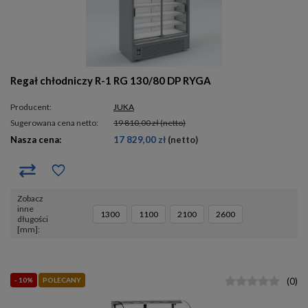
Regał chłodniczy R-1 RG 130/80 DP RYGA
Producent:
JUKA
Sugerowana cena netto:
19 810,00 zł
(netto)
Nasza cena:
17 829,00 zł
(netto)
Zobacz
inne
1300
1100
2100
2600
długości
[mm]
- 10%
POLECANY
(
0
)