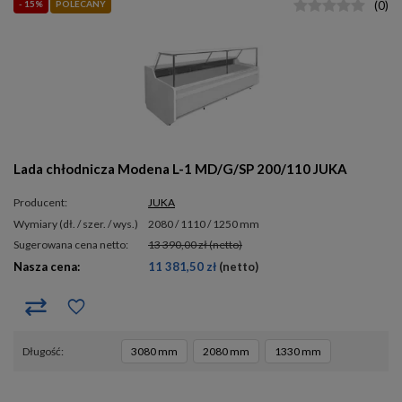
- 15%
POLECANY
(
0
)
Lada chłodnicza Modena L-1 MD/G/SP 200/110 JUKA
Producent:
JUKA
wymiary (dł. / szer. / wys.)
2080 / 1110 / 1250 mm
Sugerowana cena netto:
13 390,00 zł
(netto)
Nasza cena:
11 381,50 zł
(netto)
długość
3080 mm
2080 mm
1330 mm