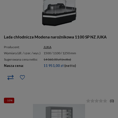
Lada chłodnicza Modena narożnikowa 1100 SP NZ JUKA
Producent:
JUKA
wymiary (dł. / szer. / wys.)
1500 / 1100 / 1250 mm
Sugerowana cena netto:
14 060,00 zł
(netto)
Nasza cena:
11 951,00 zł
(netto)
- 10%
(
0
)