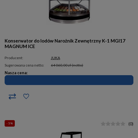
Konserwator do lodów Narożnik Zewnętrzny K-1 MGI17
MAGNUM ICE
Producent:
JUKA
Sugerowana cena netto:
64 060,00 zł
(netto)
Nasza cena:
CENA NA TELEFON
- 5%
(
0
)