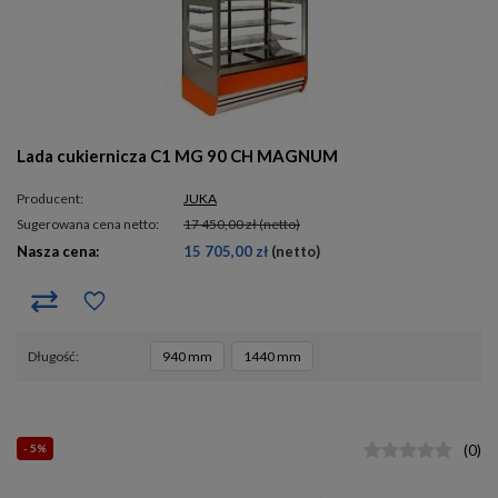
Lada cukiernicza C1 MG 90 CH MAGNUM
Producent:
JUKA
Sugerowana cena netto:
17 450,00 zł
(netto)
Nasza cena:
15 705,00 zł
(netto)
długość
940 mm
1440 mm
- 5%
(
0
)