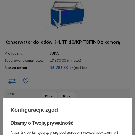
Konserwator do lodów K-1 TF 10/KP TOFINO z komorą
Producent:
JUKA
Sugerowana cena netto:
17 670,00 zł
(netto)
Nasza cena:
16 786,50 zł
(netto)
ilość
13 szt
10 szt.
pojemników
Konfiguracja zgód
- 10%
(
0
)
Dbamy o Twoją prywatność
Nasz Sklep (znajdujący się pod adresem www.eladex.com.pl)