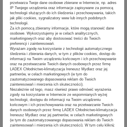
przetwarza Twoje dane osobowe zbierane w Internecie, np. adres
IP Twojego urządzenia oraz informacje zapisywane za pomocą
technologii służących do ich śledzenia i przechowywania, takich
jak pliki cookies, sygnalizatory www lub innych podobnych
technologii.
Za ich pomocą zbieramy informacje, które mogą stanowić dane
osobowe. Wykorzystujemy je w celach analitycznych,
marketingowych oraz aby dostosować treści do Twoich
Witryna do lodów K-1 ML6 MALAGA
preferencji i zainteresowań.
Wyrażam zgodę na korzystanie z technologii automatycznego
Producent:
JUKA
śledzenia i zbierania danych, w tym z plików cookies, dostęp do
Sugerowana cena netto:
17 310,00 zł
(netto)
informacji na Twoim urządzeniu końcowym i ich przechowywanie
Nasza cena:
15 579,00 zł
(netto)
oraz na przetwarzanie Twoich danych osobowych przez firmę
LADEX Chłodnictwo-klimatyzacja Ireneusz Mydlarz oraz jej
partnerów, w celach marketingowych (w tym do
zautomatyzowanego dopasowania reklam do Twoich
zainteresowań i mierzenia ich skuteczności).
ilość
Niezależnie od tego, masz również prawo odmówić wyrażenia
6 szt.
8 szt.
pojemników
zgody na korzystanie w Internecie ze wspomnianych wyżej
technologii, dostępu do informacji na Twoim urządzeniu
końcowym i ich przechowywania oraz na przetwarzanie Twoich
danych osobowych przez firmę LADEX Chłodnictwo-klimatyzacja
- 5%
(
0
)
Ireneusz Mydlarz oraz jej partnerów, w celach marketingowych
(w tym do zautomatyzowanego dopasowania reklam do Twoich
zainteresowań i mierzenia ich skuteczności). W tym celu kliknij: