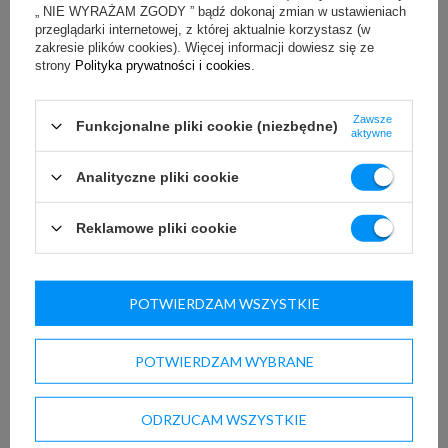
„ NIE WYRAŻAM ZGODY ” bądź dokonaj zmian w ustawieniach
przeglądarki internetowej, z której aktualnie korzystasz (w
zakresie plików cookies). Więcej informacji dowiesz się ze
strony
Polityka prywatności i cookies
.
Zawsze
Funkcjonalne pliki cookie (niezbędne)
aktywne
Konserwator do lodów K-1 MGI12 MAGNUM ICE
Producent:
JUKA
Analityczne pliki cookie
Sugerowana cena netto:
28 710,00 zł
(netto)
Nasza cena:
27 274,50 zł
(netto)
Reklamowe pliki cookie
POTWIERDZAM WSZYSTKIE
ilość
12 szt.
18 szt.
pojemników
POTWIERDZAM WYBRANE
- 10%
(
0
)
ODRZUCAM WSZYSTKIE