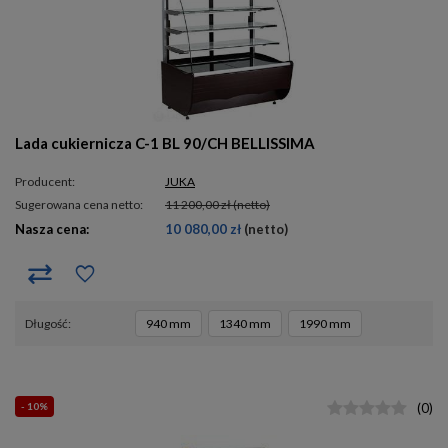
Lada cukiernicza C-1 BL 90/CH BELLISSIMA
Producent:
JUKA
Sugerowana cena netto:
11 200,00 zł
(netto)
Nasza cena:
10 080,00 zł
(netto)
długość
940 mm
1340 mm
1990 mm
- 10%
(
0
)