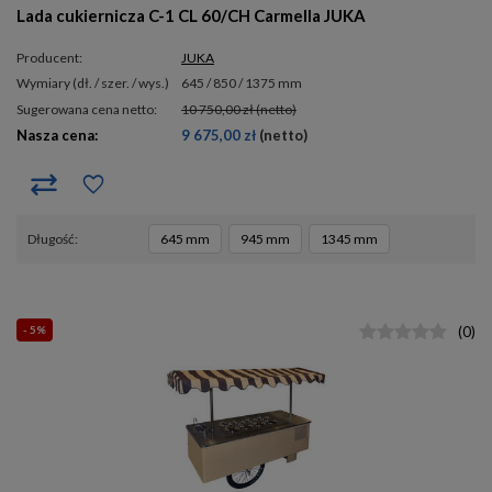
Lada cukiernicza C-1 CL 60/CH Carmella JUKA
Producent:
JUKA
wymiary (dł. / szer. / wys.)
645 / 850 / 1375 mm
Sugerowana cena netto:
10 750,00 zł
(netto)
Nasza cena:
9 675,00 zł
(netto)
długość
645 mm
945 mm
1345 mm
- 5%
(
0
)