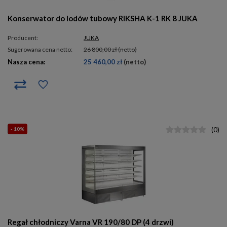
Konserwator do lodów tubowy RIKSHA K-1 RK 8 JUKA
Producent:
JUKA
Sugerowana cena netto:
26 800,00 zł
(netto)
Nasza cena:
25 460,00 zł
(netto)
- 10%
(
0
)
Regał chłodniczy Varna VR 190/80 DP (4 drzwi)