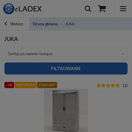
Wstecz
Strona główna
JUKA
JUKA
sortuj: po nazwie rosnąco
FILTROWANIE
- 5%
BESTSELLER
POLECANY
(
2
)