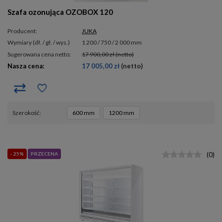
Szafa ozonująca OZOBOX 120
Producent:
JUKA
wymiary (dł. / gł. / wys.)
1 200 / 750 / 2 000 mm
Sugerowana cena netto:
17 900,00 zł
(netto)
Nasza cena:
17 005,00 zł
(netto)
szerokość
600 mm
1200 mm
- 25%
PRZECENA
(
0
)