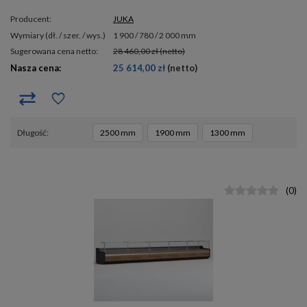
Producent:
JUKA
wymiary (dł. / szer. / wys.)
1 900 / 780 / 2 000 mm
Sugerowana cena netto:
28 460,00 zł
(netto)
Nasza cena:
25 614,00 zł
(netto)
długość
2500 mm
1900 mm
1300 mm
(
0
)