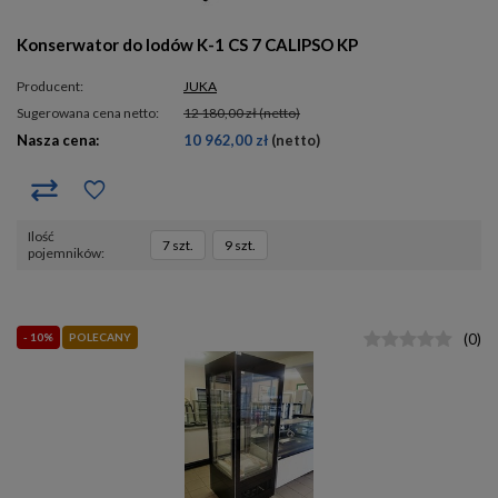
Konserwator do lodów K-1 CS 7 CALIPSO KP
Producent:
JUKA
Sugerowana cena netto:
12 180,00 zł
(netto)
Nasza cena:
10 962,00 zł
(netto)
ilość
7 szt.
9 szt.
pojemników
- 10%
POLECANY
(
0
)