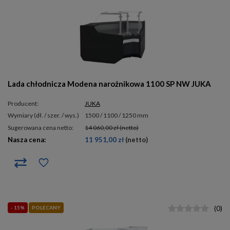
Lada chłodnicza Modena narożnikowa 1100 SP NW JUKA
Producent:
JUKA
wymiary (dł. / szer. / wys.)
1500 / 1100 / 1250 mm
Sugerowana cena netto:
14 060,00 zł
(netto)
Nasza cena:
11 951,00 zł
(netto)
- 15%
POLECANY
(
0
)