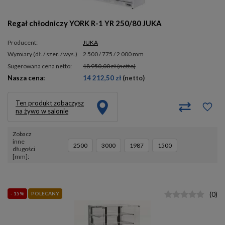
Regał chłodniczy YORK R-1 YR 250/80 JUKA
Producent:
JUKA
wymiary (dł. / szer. / wys.)
2 500 / 775 / 2 000 mm
Sugerowana cena netto:
18 950,00 zł
(netto)
Nasza cena:
14 212,50 zł
(netto)
Ten produkt zobaczysz
na żywo w salonie
Zobacz
inne
2500
3000
1987
1500
długości
[mm]
- 15%
POLECANY
(
0
)