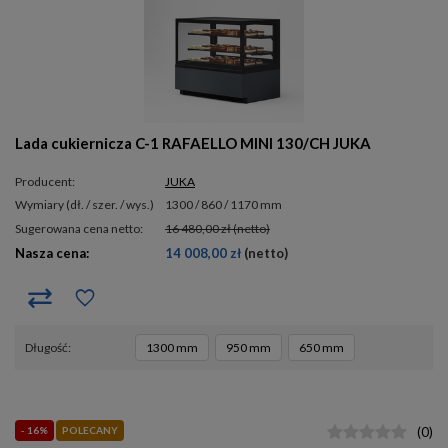
Lada cukiernicza C-1 RAFAELLO MINI 130/CH JUKA
Producent:
JUKA
wymiary (dł. / szer. / wys.)
1300 / 860 / 1170 mm
Sugerowana cena netto:
16 480,00 zł
(netto)
Nasza cena:
14 008,00 zł
(netto)
długość
1300 mm
950 mm
650 mm
- 16%
POLECANY
(
0
)