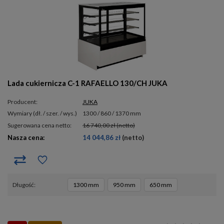
Lada cukiernicza C-1 RAFAELLO 130/CH JUKA
Producent:
JUKA
wymiary (dł. / szer. / wys.)
1300 / 860 / 1370 mm
Sugerowana cena netto:
16 740,00 zł
(netto)
Nasza cena:
14 044,86 zł
(netto)
długość
1300 mm
950 mm
650 mm