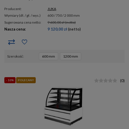
Producent:
JUKA
wymiary (dł. / gł. / wys.)
600 / 750 / 2 000 mm
Sugerowana cena netto:
9 600,00 zł
(netto)
Nasza cena:
9 120,00 zł
(netto)
szerokość
600 mm
1200 mm
- 10%
POLECANY
(
0
)