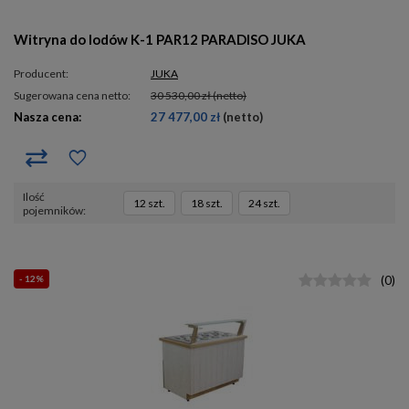
Witryna do lodów K-1 PAR12 PARADISO JUKA
Producent:
JUKA
Sugerowana cena netto:
30 530,00 zł
(netto)
Nasza cena:
27 477,00 zł
(netto)
ilość
12 szt.
18 szt.
24 szt.
pojemników
- 12%
(
0
)