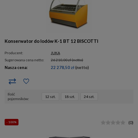
Konserwator do lodów K-1 BT 12 BISCOTTI
Producent:
JUKA
Sugerowana cena netto:
26 210,00 zł
(netto)
Nasza cena:
22 278,50 zł
(netto)
ilość
12 szt.
18 szt.
24 szt.
pojemników
- 100%
(
0
)