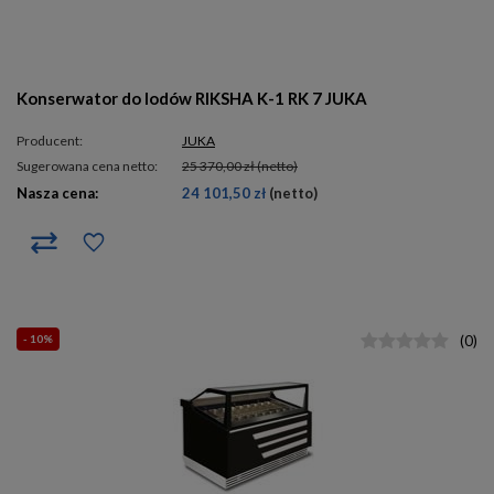
Konserwator do lodów RIKSHA K-1 RK 7 JUKA
Producent:
JUKA
Sugerowana cena netto:
25 370,00 zł
(netto)
Nasza cena:
24 101,50 zł
(netto)
- 10%
(
0
)