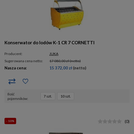
Konserwator do lodów K-1 CR 7 CORNETTI
Producent:
JUKA
Sugerowana cena netto:
17 080,00 zł
(netto)
Nasza cena:
15 372,00 zł
(netto)
ilość
7 szt.
10 szt.
pojemników
- 10%
(
0
)