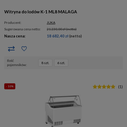
Witryna do lodów K-1 ML8 MALAGA
Producent:
JUKA
Sugerowana cena netto:
21 230,00 zł
(netto)
Nasza cena:
18 682,40 zł
(netto)
ilość
8 szt.
6 szt.
pojemników
- 10%
(
1
)