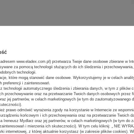
ość
 adresem www.eladex.com.pl) przetwarza Twoje dane osobowe zbierane w Inte
sywane za pomocą technologii służących do ich śledzenia i przechowywania, t
odobnych technologii.
acje, które mogą stanowić dane osobowe. Wykorzystujemy je w celach anali
 preferencji i zainteresowań.
 technologii automatycznego śledzenia i zbierania danych, w tym z plików co
ch przechowywanie oraz na przetwarzanie Twoich danych osobowych przez 
 oraz jej partnerów, w celach marketingowych (w tym do zautomatyzowanego 
kuteczności).
ież prawo odmówić wyrażenia zgody na korzystanie w Internecie ze wspomnia
m urządzeniu końcowym i ich przechowywania oraz na przetwarzanie Twoich 
a Ireneusz Mydlarz oraz jej partnerów, w celach marketingowych (w tym do
zainteresowań i mierzenia ich skuteczności). W tym celu kliknij: „ NIE W
ki internetowej, z której aktualnie korzystasz (w zakresie plików cookies). W