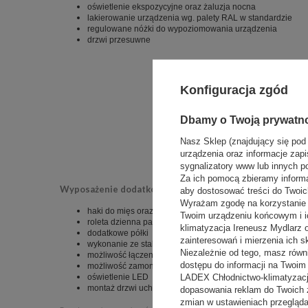
oświetlenie ekspozycyjne oraz żaluzja nocna
lakierowanie urządzenia wg. palety RAL w standardzie
regulowane nóżki do wypoziomowania urządzenia
drzwi przesuwne
Konfiguracja zgód
Dbamy o Twoją prywatn
Nasz Sklep (znajdujący się pod
urządzenia oraz informacje zapi
sygnalizatory www lub innych p
Za ich pomocą zbieramy inform
Wyposażenie dodatkowe opcjonalne:
aby dostosować treści do Twoich
Wyrażam zgodę na korzystanie z
haki do mięs oraz wędlin
Twoim urządzeniu końcowym i i
roleta dzienna paskowa
klimatyzacja Ireneusz Mydlarz
dodatkowe półki
zainteresowań i mierzenia ich s
wykonanie ze stali nierdzewnej wnętrza i półek
Niezależnie od tego, masz równ
możliwość łączenia regałów w ciągi chłodnicze
dostępu do informacji na Twoi
możliwość zamontowania pod agregat zewnętrzny
LADEX Chłodnictwo-klimatyzacj
oświetlenie LED
montaż drzwi uchylnych
dopasowania reklam do Twoich 
zmian w ustawieniach przeglądar