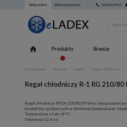
Sklep online
Sklep stacjonarny
61 814 29 67
Produkty
Branże
Strona główna
Produkty
Regały
Regały chłodnicze
Regał chłodniczy R-1 RG 210/8
Regał chłodniczy RYGA 210/80 DP firmy Juka przeznaczon
produktów spożywczych w obniżonej temperaturze. Ideal
Temperatura +2 do +8 °C.
Gwarancja 12 m-cy.