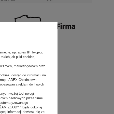
rnecie, np. adres IP Twojego
akich jak pliki cookies,
tycznych, marketingowych oraz
okies, dostęp do informacji na
firmę LADEX Chłodnictwo-
dopasowania reklam do Twoich
nych wyżej technologii,
danych osobowych przez firmę
 zautomatyzowanego
YRAŻAM ZGODY ” bądź dokonaj
ięcej informacji dowiesz się ze