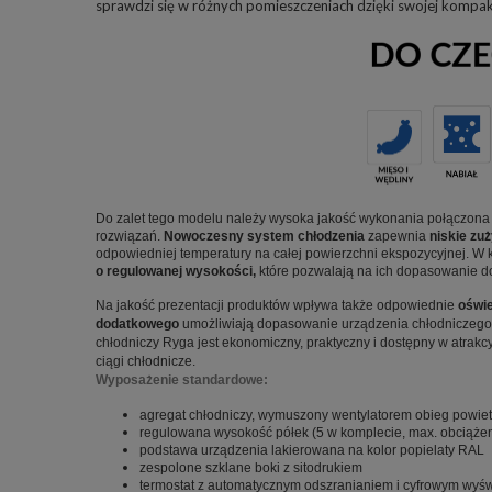
sprawdzi się w różnych pomieszczeniach dzięki swojej kompa
Do zalet tego modelu należy wysoka jakość wykonania połączona
rozwiązań.
Nowoczesny system chłodzenia
zapewnia
niskie zu
odpowiedniej temperatury na całej powierzchni ekspozycyjnej. W 
o regulowanej wysokości,
które pozwalają na ich dopasowanie do
Na jakość prezentacji produktów wpływa także odpowiednie
oświe
dodatkowego
umożliwiają dopasowanie urządzenia chłodniczego 
chłodniczy Ryga jest ekonomiczny, praktyczny i dostępny w atrakc
ciągi chłodnicze.
Wyposażenie standardowe:
agregat chłodniczy, wymuszony wentylatorem obieg powiet
regulowana wysokość półek (5 w komplecie, max. obciążeni
podstawa urządzenia
lakierowana na kolor popielaty RAL
zespolone szklane boki z sitodrukiem
termostat z automatycznym odszranianiem i cyfrowym wyś