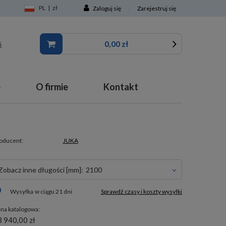
PL
|
zł
Zaloguj się
|
Zarejestruj się
0,00 zł
i
e
O firmie
Kontakt
oducent:
JUKA
Zobacz inne długości [mm]:
2100
Wysyłka
w ciągu 21 dni
Sprawdź czasy i koszty wysyłki
na katalogowa:
 940,00 zł