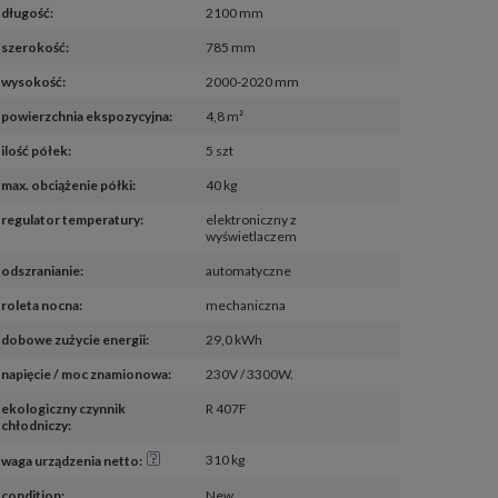
długość
:
2100 mm
szerokość
:
785 mm
wysokość
:
2000-2020 mm
powierzchnia ekspozycyjna
:
4,8 m²
ilość półek
:
5 szt
max. obciążenie półki
:
40 kg
regulator temperatury
:
elektroniczny z
wyświetlaczem
odszranianie
:
automatyczne
roleta nocna
:
mechaniczna
dobowe zużycie energii
:
29,0 kWh
napięcie / moc znamionowa
:
230V / 3300W.
ekologiczny czynnik 
R 407F
chłodniczy
:
310 kg
waga urządzenia netto
:
condition
:
New