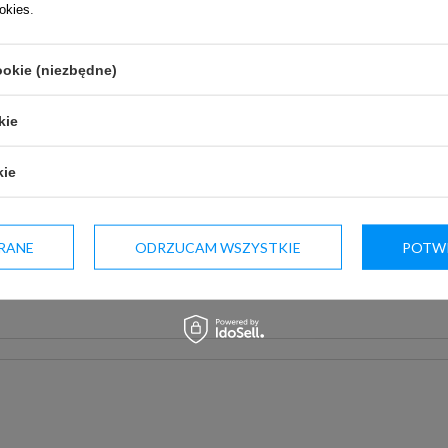
awie autorskim i prawach pokrewnych (Dz. U. z 2006 r. Nr 90 poz.
ookies
.
i na użytek komercyjny.
ookie (niezbędne)
kie
ZAPYTAJ O PRODUKT
kie
pis jest dla Ciebie niewystarczający, prześlij nam swoje pytanie odnośnie
RANE
ODRZUCAM WSZYSTKIE
POTWI
owiedzieć tak szybko jak tylko będzie to możliwe.