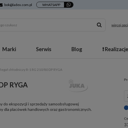
bok@ladex.com.pl
WHATSAPP
więcej opcj
Marki
Serwis
Blog
❗ Realizacj
Regał chłodniczy R-1 RG 210/80 DP RYGA
Pr
0 DP RYGA
y do ekspozycji i sprzedaży samoobsługowej
ny dla placówek handlowych oraz gastronomicznych.
Ce
33