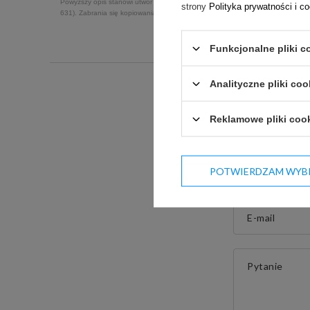
Powyższy opis stanowi utwór w rozumieniu ustawy z dnia 4 lutego 1994 r. o pr
strony
Polityka prywatności i c
631). Zabrania się kopiowania, powielania, oraz rozpowszechniania jego treśc
Funkcjonalne pliki c
Analityczne pliki coo
Reklamowe pliki coo
Jeżeli powyższy o
POTWIERDZAM WYB
Postaramy się odp
E-mail
Pytanie