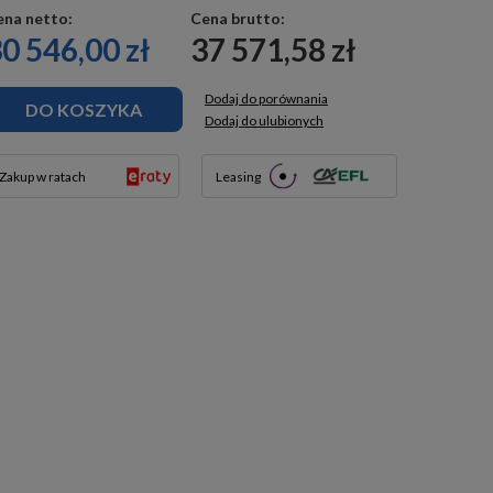
ena netto:
Cena brutto:
0 546,00 zł
37 571,58 zł
Dodaj do porównania
DO KOSZYKA
Dodaj do ulubionych
Zakup w ratach
Leasing