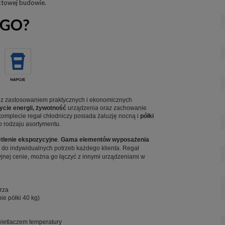
ktowej budowie.
 z zastosowaniem praktycznych i ekonomicznych
życie energii, żywotność
urządzenia oraz zachowanie
komplecie regał chłodniczy posiada żaluzję nocną i
półki
 rodzaju asortymentu.
tlenie ekspozycyjne
.
Gama elementów wyposażenia
do indywidualnych potrzeb każdego klienta. Regał
yjnej cenie, można go łączyć z innymi urządzeniami w
rza
e półki 40 kg)
wietlaczem temperatury