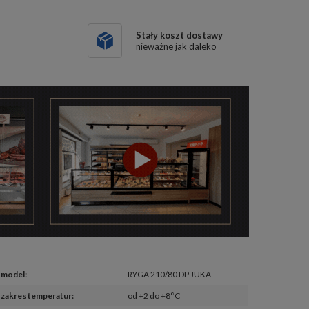
Stały koszt dostawy
nieważne jak daleko
model
:
RYGA 210/80 DP JUKA
zakres temperatur
:
od +2 do +8°C