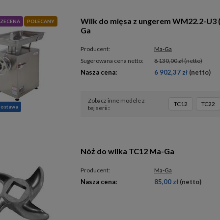
Wilk do mięsa z ungerem WM22.2-U3 
ZECENA
POLECANY
Ga
Producent:
Ma-Ga
Sugerowana cena netto:
8 130,00 zł
(netto)
Nasza cena:
6 902,37 zł
(netto)
Zobacz inne modele z
TC12
TC22
dostawa
tej serii:
Nóż do wilka TC12 Ma-Ga
Producent:
Ma-Ga
Nasza cena:
85,00 zł
(netto)