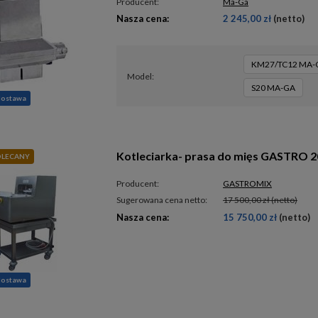
Producent:
Ma-Ga
Nasza cena:
2 245,00 zł
(netto)
KM27/TC12 MA-
model
S20 MA-GA
dostawa
Kotleciarka- prasa do mięs GASTRO 2
LECANY
Producent:
GASTROMIX
Sugerowana cena netto:
17 500,00 zł
(netto)
Nasza cena:
15 750,00 zł
(netto)
dostawa