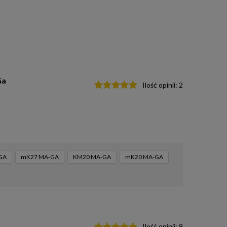
Ga
Ilość opinii:
2
GA
mK27 MA-GA
KM20 MA-GA
mK20 MA-GA
Ilość opinii:
9