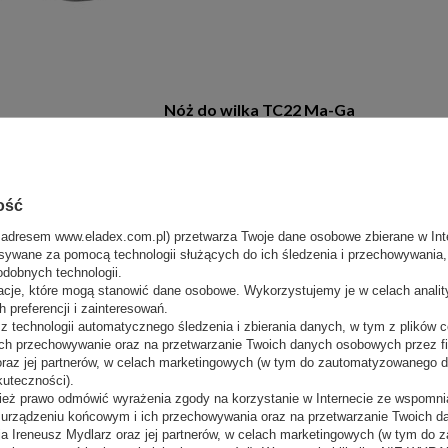
Nóż do wilka TC22 Ma-Ga
Producent:
Ma-Ga
Nasza cena:
116,00 zł
(netto)
ość
 adresem www.eladex.com.pl) przetwarza Twoje dane osobowe zbierane w Inte
sywane za pomocą technologii służących do ich śledzenia i przechowywania, t
odobnych technologii.
acje, które mogą stanowić dane osobowe. Wykorzystujemy je w celach anali
 preferencji i zainteresowań.
 technologii automatycznego śledzenia i zbierania danych, w tym z plików co
ch przechowywanie oraz na przetwarzanie Twoich danych osobowych przez 
Sitko do wilka TC12 Ma-Ga
 oraz jej partnerów, w celach marketingowych (w tym do zautomatyzowanego 
kuteczności).
ież prawo odmówić wyrażenia zgody na korzystanie w Internecie ze wspomnia
Producent:
Ma-Ga
m urządzeniu końcowym i ich przechowywania oraz na przetwarzanie Twoich 
Nasza cena:
187,00 zł
(netto)
a Ireneusz Mydlarz oraz jej partnerów, w celach marketingowych (w tym do