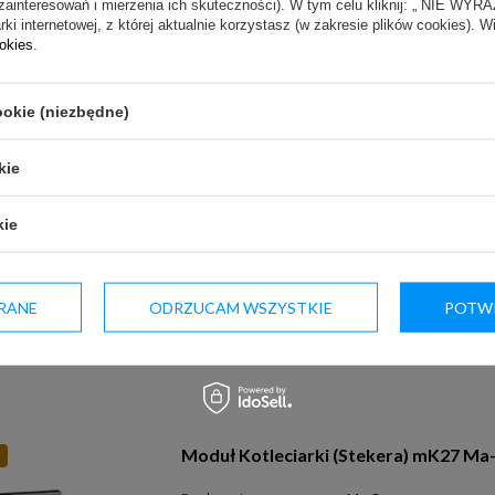
zainteresowań i mierzenia ich skuteczności). W tym celu kliknij: „ NIE W
ki internetowej, z której aktualnie korzystasz (w zakresie plików cookies). W
ookies
.
ookie (niezbędne)
kie
Sitko do wilka TC22 Ma-Ga
Producent:
Ma-Ga
kie
Nasza cena:
234,00 zł
(netto)
RANE
ODRZUCAM WSZYSTKIE
POTWI
Moduł Kotleciarki (Stekera) mK27 Ma
Y