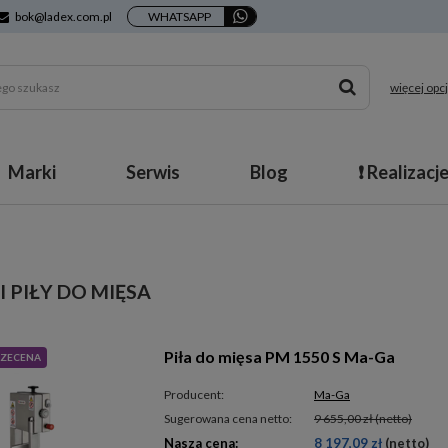
bok@ladex.com.pl
WHATSAPP
więcej opcj
Marki
Serwis
Blog
❗ Realizacj
I PIŁY DO MIĘSA
Piła do mięsa PM 1550 S Ma-Ga
ZECENA
Producent:
Ma-Ga
Sugerowana cena netto:
9 655,00 zł
(netto)
Nasza cena:
8 197,09 zł
(netto)