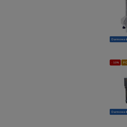
Darmowa 
- 10%
PO
Darmowa 