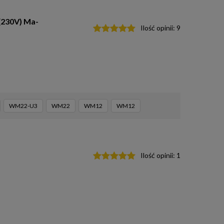
(230V) Ma-
Ilość opinii:
9
WM22-U3
WM22
WM12
WM12
Ilość opinii:
1