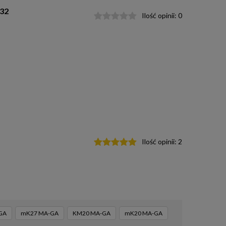
232
Ilość opinii:
0
Ilość opinii:
2
GA
mK27 MA-GA
KM20 MA-GA
mK20 MA-GA