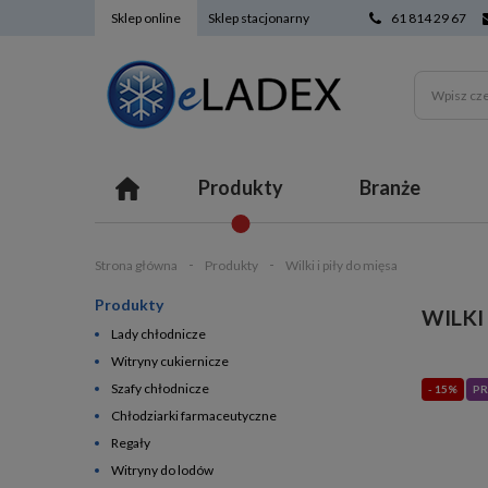
Sklep online
Sklep stacjonarny
61 814 29 67
Produkty
Branże
Strona główna
Produkty
Wilki i piły do mięsa
Produkty
WILKI 
Lady chłodnicze
Witryny cukiernicze
Szafy chłodnicze
- 15%
PR
Chłodziarki farmaceutyczne
Regały
Witryny do lodów