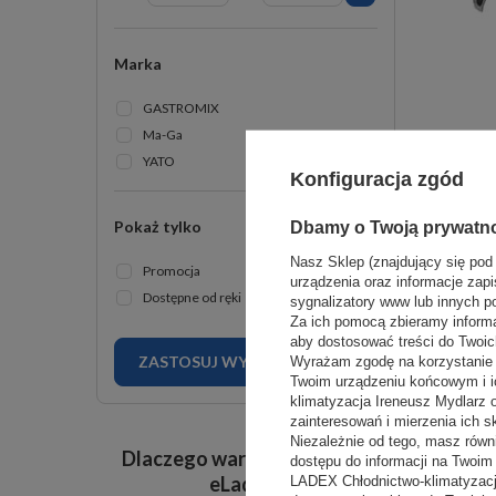
Marka
GASTROMIX
Ma-Ga
YATO
Konfiguracja zgód
Pokaż tylko
Dbamy o Twoją prywatn
Nasz Sklep (znajdujący się pod
Promocja
urządzenia oraz informacje zapi
Dostępne od ręki
sygnalizatory www lub innych p
Za ich pomocą zbieramy inform
aby dostosować treści do Twoich
ZASTOSUJ WYBRANE FILTRY
Wyrażam zgodę na korzystanie z
Twoim urządzeniu końcowym i i
klimatyzacja Ireneusz Mydlarz
zainteresowań i mierzenia ich s
Niezależnie od tego, masz równ
Dlaczego warto kupować w
dostępu do informacji na Twoi
eLadex?
LADEX Chłodnictwo-klimatyzacj