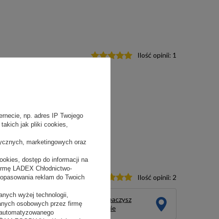
Ilość opinii:
1
rnecie, np. adres IP Twojego
akich jak pliki cookies,
tycznych, marketingowych oraz
okies, dostęp do informacji na
firmę LADEX Chłodnictwo-
Ilość opinii:
2
dopasowania reklam do Twoich
nych wyżej technologii,
Ten produkt zobaczysz
danych osobowych przez firmę
na żywo w salonie
 zautomatyzowanego