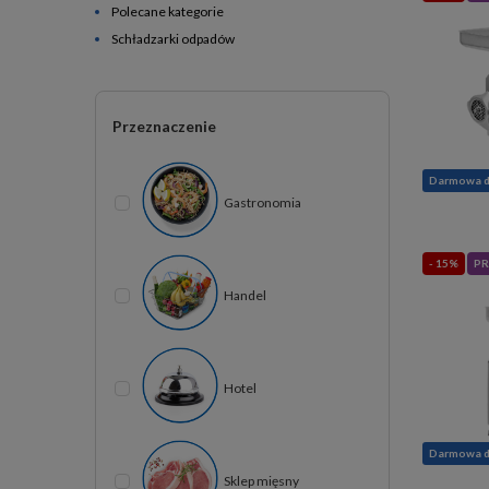
Polecane kategorie
Schładzarki odpadów
Przeznaczenie
Darmowa 
Gastronomia
- 15%
PR
Handel
Hotel
Darmowa 
Sklep mięsny