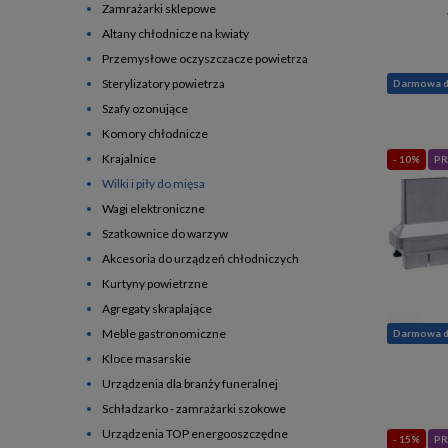
Zamrażarki sklepowe
Altany chłodnicze na kwiaty
Przemysłowe oczyszczacze powietrza
Sterylizatory powietrza
Darmowa 
Szafy ozonujące
Komory chłodnicze
Krajalnice
- 10%
PR
Wilki i piły do mięsa
Wagi elektroniczne
Szatkownice do warzyw
Akcesoria do urządzeń chłodniczych
Kurtyny powietrzne
Agregaty skraplające
Meble gastronomiczne
Darmowa 
Kloce masarskie
Urządzenia dla branży funeralnej
Schładzarko - zamrażarki szokowe
Urządzenia TOP energooszczędne
- 15%
PR