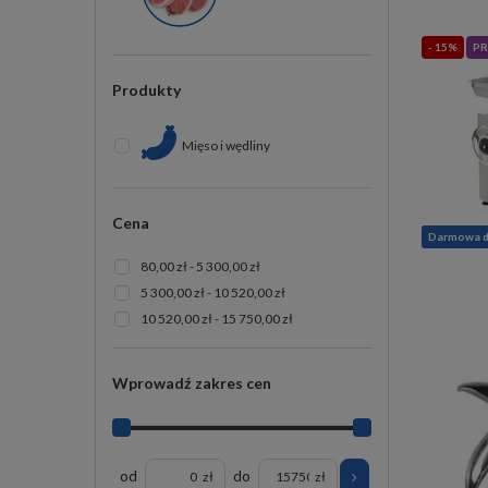
- 15%
PR
Produkty
Mięso i wędliny
Cena
Darmowa 
80,00 zł - 5 300,00 zł
5 300,00 zł - 10 520,00 zł
10 520,00 zł - 15 750,00 zł
Wprowadź zakres cen
od
do
zł
zł