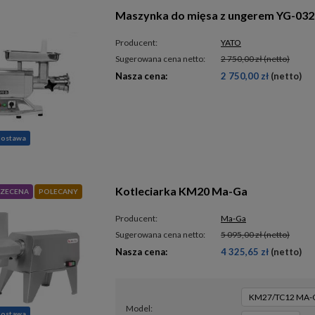
Maszynka do mięsa z ungerem YG-03
Producent:
YATO
Sugerowana cena netto:
2 750,00 zł
(netto)
Nasza cena:
2 750,00 zł
(netto)
dostawa
Kotleciarka KM20 Ma-Ga
ZECENA
POLECANY
Producent:
Ma-Ga
Sugerowana cena netto:
5 095,00 zł
(netto)
Nasza cena:
4 325,65 zł
(netto)
KM27/TC12 MA-
model
dostawa