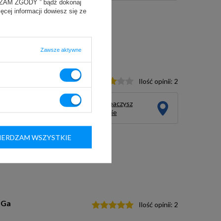
YRAŻAM ZGODY ” bądź dokonaj
ięcej informacji dowiesz się ze
Zawsze aktywne
Ilość opinii:
2
Ten produkt zobaczysz
na żywo w salonie
ERDZAM WSZYSTKIE
-Ga
Ilość opinii:
2