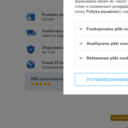
dopasowania reklam do Twoich 
zmian w ustawieniach przeglądar
strony
Polityka prywatności i c
Produkty dostępne
od ręki
Funkcjonalne pliki c
Szybka wysyłka
nawet w ciągu 24h
Analityczne pliki coo
Długa gwarancja
do 5 lat
Reklamowe pliki coo
Ponad 33 lata
doświadczenia
98% pozytywnych opinii
POTWIERDZAM WYB
Czytaj opinie
POLECAN