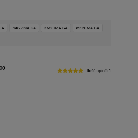
GA
mK27 MA-GA
KM20 MA-GA
mK20 MA-GA
00
Ilość opinii:
1