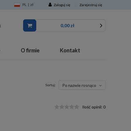
PL
|
zł
Zaloguj się
|
Zarejestruj się
0,00 zł
i
e
O firmie
Kontakt
Sortuj:
po nazwie rosnąco
Ilość opinii:
0