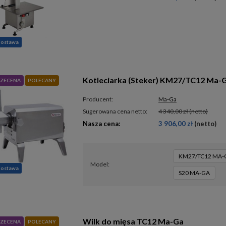
dostawa
Kotleciarka (Steker) KM27/TC12 Ma-
ZECENA
POLECANY
Producent:
Ma-Ga
Sugerowana cena netto:
4 340,00 zł
(netto)
Nasza cena:
3 906,00 zł
(netto)
KM27/TC12 MA-
model
dostawa
S20 MA-GA
Wilk do mięsa TC12 Ma-Ga
ZECENA
POLECANY