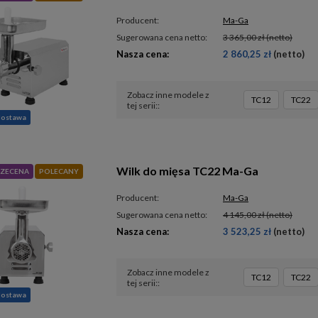
Producent:
Ma-Ga
Sugerowana cena netto:
3 365,00 zł
(netto)
Nasza cena:
2 860,25 zł
(netto)
Zobacz inne modele z
TC12
TC22
tej serii:
dostawa
Wilk do mięsa TC22 Ma-Ga
ZECENA
POLECANY
Producent:
Ma-Ga
Sugerowana cena netto:
4 145,00 zł
(netto)
Nasza cena:
3 523,25 zł
(netto)
Zobacz inne modele z
TC12
TC22
tej serii:
dostawa