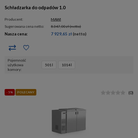
Schładzarka do odpadów 1.0
Producent:
MAWI
Sugerowana cena netto:
8 347,00 zł
(netto)
Nasza cena:
7 929,65 zł
(netto)
pojemność
użytkowa
501 l
1014 l
komory
- 5%
POLECANY
(
0
)