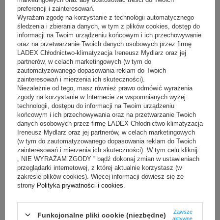
Kawiarnia po poznańsku - wywiad z Lavenda Cafe
preferencji i zainteresowań.
Wyrażam zgodę na korzystanie z technologii automatycznego
śledzenia i zbierania danych, w tym z plików cookies, dostęp do
BĄDŹ NA BIEŻĄCO I
ZAPISZ SIĘ DO NASZEGO
informacji na Twoim urządzeniu końcowym i ich przechowywanie
NEWSLETTERA
oraz na przetwarzanie Twoich danych osobowych przez firmę
LADEX Chłodnictwo-klimatyzacja Ireneusz Mydlarz oraz jej
partnerów, w celach marketingowych (w tym do
Twoje imię
zautomatyzowanego dopasowania reklam do Twoich
zainteresowań i mierzenia ich skuteczności).
Niezależnie od tego, masz również prawo odmówić wyrażenia
Twój e-mail
zgody na korzystanie w Internecie ze wspomnianych wyżej
technologii, dostępu do informacji na Twoim urządzeniu
końcowym i ich przechowywania oraz na przetwarzanie Twoich
ZAPISZ SIĘ
danych osobowych przez firmę LADEX Chłodnictwo-klimatyzacja
Ireneusz Mydlarz oraz jej partnerów, w celach marketingowych
(w tym do zautomatyzowanego dopasowania reklam do Twoich
Chcę otrzymywać E-mail Newsletter. Wyrażam zgodę na
zainteresowań i mierzenia ich skuteczności). W tym celu kliknij:
przetwarzanie moich danych osobowych do celów
marketingowych zgodnie z
polityką prywatności
„ NIE WYRAŻAM ZGODY ” bądź dokonaj zmian w ustawieniach
przeglądarki internetowej, z której aktualnie korzystasz (w
zakresie plików cookies). Więcej informacji dowiesz się ze
strony
Polityka prywatności i cookies
.
Kup online schładzarkę na odpady mięsne do
Zawsze
Funkcjonalne pliki cookie (niezbędne)
sklepu mięsnego
aktywne