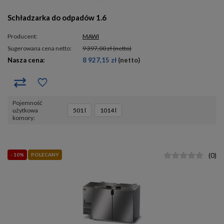
Schładzarka do odpadów 1.6
Producent:
MAWI
Sugerowana cena netto:
9 397,00 zł
(netto)
Nasza cena:
8 927,15 zł
(netto)
pojemność
użytkowa
501 l
1014 l
komory
- 10%
POLECANY
(
0
)