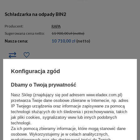
Schładzarka na odpady BIN2
Producent:
RAPA
Sugerowana cena netto:
11 900,00 zł
(netto)
Nasza cena:
10 710,00 zł
(netto)
Konfiguracja zgód
Dbamy o Twoją prywatność
Nasz Sklep (znajdujący się pod adresem www.eladex.com.pl)
przetwarza Twoje dane osobowe zbierane w Internecie, np. adres
IP Twojego urządzenia oraz informacje zapisywane za pomocą
PORADNIKI NASZYCH EKSPERTÓW
technologii służących do ich śledzenia i przechowywania, takich
jak pliki cookies, sygnalizatory www lub innych podobnych
Budowa lojalności za pomocą aplikacji mobilnych
technologii.
Wyposażenie sklepu w urządzenia chłodnicze
Za ich pomocą zbieramy informacje, które mogą stanowić dane
osobowe. Wykorzystujemy je w celach analitycznych,
Przegląd rynku cukierniczego w Polsce
marketingowych oraz aby dostosować treści do Twoich