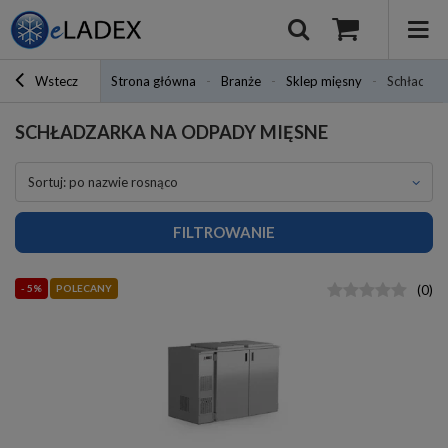
Wstecz
Strona główna
Branże
Sklep mięsny
Schładzar
SCHŁADZARKA NA ODPADY MIĘSNE
sortuj: po nazwie rosnąco
FILTROWANIE
- 5%
POLECANY
(
0
)