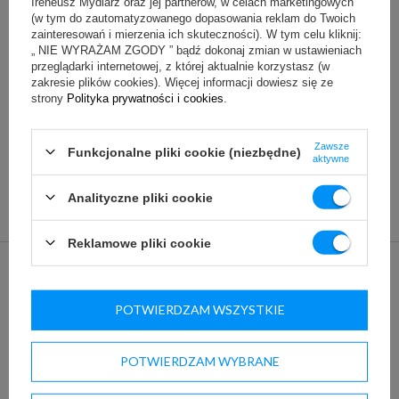
Ireneusz Mydlarz oraz jej partnerów, w celach marketingowych
(w tym do zautomatyzowanego dopasowania reklam do Twoich
zainteresowań i mierzenia ich skuteczności). W tym celu kliknij:
Pliki do pobrania
„ NIE WYRAŻAM ZGODY ” bądź dokonaj zmian w ustawieniach
przeglądarki internetowej, z której aktualnie korzystasz (w
Rysunek techniczny
zakresie plików cookies). Więcej informacji dowiesz się ze
strony
Polityka prywatności i cookies
.
Zawsze
Funkcjonalne pliki cookie (niezbędne)
aktywne
Analityczne pliki cookie
Reklamowe pliki cookie
ZAPYTAJ O PRODUKT
POTWIERDZAM WSZYSTKIE
Jeżeli powyższy opis jest dla Ciebie niewystarczający, prześlij nam
POTWIERDZAM WYBRANE
swoje pytanie odnośnie tego produktu. Postaramy się odpowiedzieć
tak szybko jak tylko będzie to możliwe.