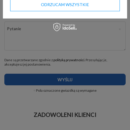
ODRZUCAM WSZYSTKIE
E-mail
Pytanie
Dane są przetwarzane zgodnie z
polityką prywatności
. Przesyłając je,
akceptujesz jej postanowienia.
WYŚLIJ
Pola oznaczone gwiazdką są wymagane
ZADOWOLENI KLIENCI