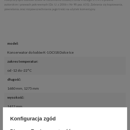
autorskim i prawach pokrewnych (Dz. U. z 2006 r. Nr 90 poz. 631). Zabrania się kopiowania,
powielania, oraz rozpowszechniania jego treści na użytek komercyjny.
model
:
Konserwator do lodów K-1 DCI18 Dolce Ice
zakres temperatur
:
od -12 do -22°C
długość
:
1680 mm
,
1275 mm
wysokość
:
1412 mm
ilość pojemników
:
Konfiguracja zgód
18 szt.