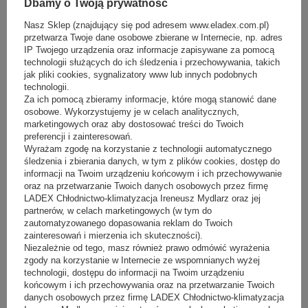
Dbamy o Twoją prywatność
dobowe zużycie energii
:
Nasz Sklep (znajdujący się pod adresem www.eladex.com.pl)
22 kWh
przetwarza Twoje dane osobowe zbierane w Internecie, np. adres
IP Twojego urządzenia oraz informacje zapisywane za pomocą
regulator temperatury
:
technologii służących do ich śledzenia i przechowywania, takich
elektroniczny z wyświetlaczem
jak pliki cookies, sygnalizatory www lub innych podobnych
technologii.
odszranianie
:
Za ich pomocą zbieramy informacje, które mogą stanowić dane
osobowe. Wykorzystujemy je w celach analitycznych,
automatyczne
marketingowych oraz aby dostosować treści do Twoich
preferencji i zainteresowań.
waga urządzenia netto
:
Wyrażam zgodę na korzystanie z technologii automatycznego
270 kg
śledzenia i zbierania danych, w tym z plików cookies, dostęp do
informacji na Twoim urządzeniu końcowym i ich przechowywanie
ekologiczny czynnik chłodniczy
:
oraz na przetwarzanie Twoich danych osobowych przez firmę
LADEX Chłodnictwo-klimatyzacja Ireneusz Mydlarz oraz jej
R290
partnerów, w celach marketingowych (w tym do
condition
:
zautomatyzowanego dopasowania reklam do Twoich
zainteresowań i mierzenia ich skuteczności).
New
Niezależnie od tego, masz również prawo odmówić wyrażenia
zgody na korzystanie w Internecie ze wspomnianych wyżej
zasilanie
:
technologii, dostępu do informacji na Twoim urządzeniu
końcowym i ich przechowywania oraz na przetwarzanie Twoich
230V / 50Hz
danych osobowych przez firmę LADEX Chłodnictwo-klimatyzacja