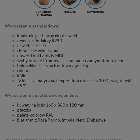
Wyposażenie standardowe:
konstrukcja z blachy nierdzewnej
czynnik chłodniczy R290
oświetlenie LED
chłodzenie wymuszone
daszek i boki z płyty MDF
szyby boczne i frontowa zespolone z czarnym sitodrukiem
boki szklane i szyba frontowa z grzałką
roleta
kółka
IV klasa klimatyczna, temperatura otoczenia 30 °C, wilgotność
55 %
Wyposażenie dodatkowe opcjonalne:
kuwety na lody 165 x 360 x 120 mm
płuczka
paleta kolorów RAL
blat granit: Rosa Porino. Impala, Nero Zimbabwe
Powyższy opis stanowi utwór w rozumieniu ustawy z dnia 4 lutego 1994 r. o prawie