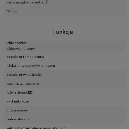
waga urządzenia netto
:
205 kg
Funkcje
chłodzenie
:
obieg wymuszony
regulator temperatury
:
elektroniczny z wyświetlaczem
regulator wilgotności
:
opcja na zamówienie
oświetlenie LED
:
w standardzie
odszranianie
:
automatyczne
automatyczne odparowanie skroplin
: