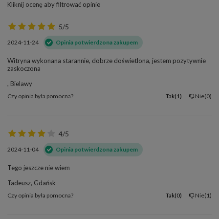
Kliknij ocenę aby filtrować opinie
5/5
2024-11-24
Opinia potwierdzona zakupem
Witryna wykonana starannie, dobrze doświetlona, jestem pozytywnie
zaskoczona
, Bielawy
Czy opinia była pomocna?
Tak
1
Nie
0
4/5
2024-11-04
Opinia potwierdzona zakupem
Tego jeszcze nie wiem
Tadeusz, Gdańsk
Czy opinia była pomocna?
Tak
0
Nie
1