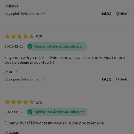
, Mława
Czy opinia była pomocna?
Tak
0
Nie
0
5/5
2022-12-15
Opinia potwierdzona zakupem
Elegancka witryna. Duża i świetna powierzchnia ekspozycyjna i dobre
podświetlenie produktów!!!
, Kórnik
Czy opinia była pomocna?
Tak
1
Nie
0
5/5
2022-08-12
Opinia potwierdzona zakupem
Super witryna! Nowoczesny wygląd, super podświetlenie
, Poznań