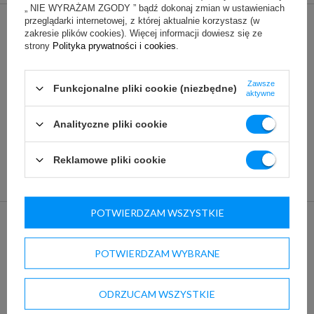
„ NIE WYRAŻAM ZGODY ” bądź dokonaj zmian w ustawieniach
przeglądarki internetowej, z której aktualnie korzystasz (w
zakresie plików cookies). Więcej informacji dowiesz się ze
Lada cukiernicza WCh-1/C5 750 ELLADA
strony
Polityka prywatności i cookies
.
8 552,25 zł
(netto)
11 403,00 zł
Zawsze
Funkcjonalne pliki cookie (niezbędne)
aktywne
Analityczne pliki cookie
Reklamowe pliki cookie
POTWIERDZAM WSZYSTKIE
ZADOWOLENI KLIENCI
POTWIERDZAM WYBRANE
ODRZUCAM WSZYSTKIE