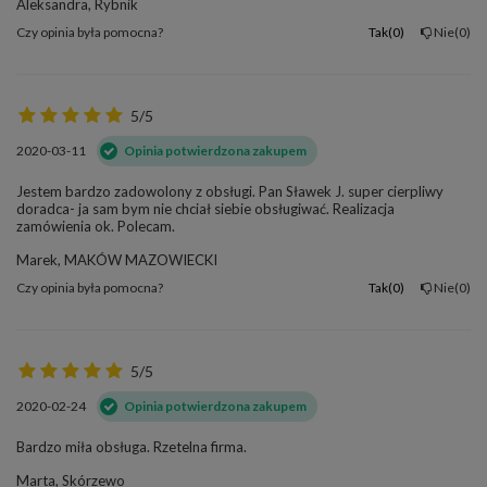
Aleksandra, Rybnik
Czy opinia była pomocna?
Tak
0
Nie
0
5/5
2020-03-11
Opinia potwierdzona zakupem
Jestem bardzo zadowolony z obsługi. Pan Sławek J. super cierpliwy
doradca- ja sam bym nie chciał siebie obsługiwać. Realizacja
zamówienia ok. Polecam.
Marek, MAKÓW MAZOWIECKI
Czy opinia była pomocna?
Tak
0
Nie
0
5/5
2020-02-24
Opinia potwierdzona zakupem
Bardzo miła obsługa. Rzetelna firma.
Marta, Skórzewo