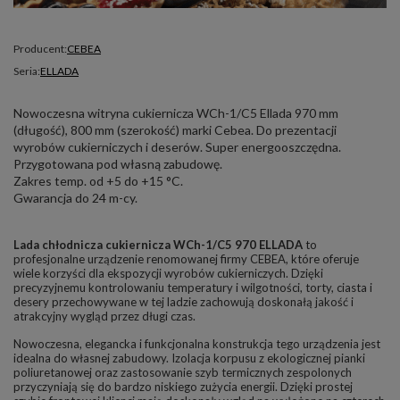
Producent:
CEBEA
Seria:
ELLADA
Nowoczesna witryna cukiernicza WCh-1/C5 Ellada 970 mm
(długość), 800 mm (szerokość) marki Cebea. Do prezentacji
wyrobów cukierniczych i deserów. Super energooszczędna.
Przygotowana pod własną zabudowę.
Zakres temp. od +5 do +15 °C.
Gwarancja do 24 m-cy.
Lada chłodnicza cukiernicza WCh-1/C5 970 ELLADA
to
profesjonalne urządzenie renomowanej firmy CEBEA, które oferuje
wiele korzyści dla ekspozycji wyrobów cukierniczych. Dzięki
precyzyjnemu kontrolowaniu temperatury i wilgotności, torty, ciasta i
desery przechowywane w tej ladzie zachowują doskonałą jakość i
atrakcyjny wygląd przez długi czas.
Nowoczesna, elegancka i funkcjonalna konstrukcja tego urządzenia jest
idealna do własnej zabudowy. Izolacja korpusu z ekologicznej pianki
poliuretanowej oraz zastosowanie szyb termicznych zespolonych
przyczyniają się do bardzo niskiego zużycia energii. Dzięki prostej