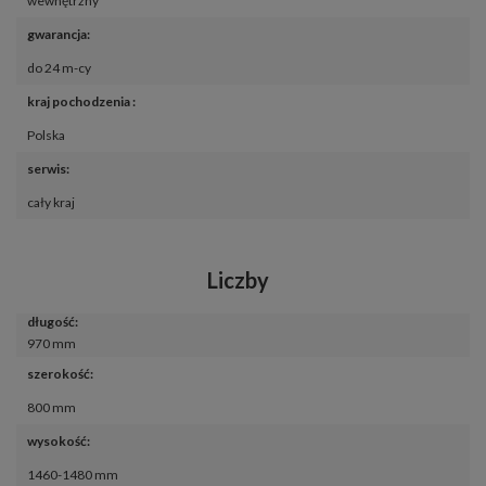
wewnętrzny
gwarancja
:
do 24 m-cy
kraj pochodzenia 
:
Polska
serwis
:
cały kraj
Liczby
długość
:
970 mm
szerokość
:
800 mm
wysokość
:
1460-1480 mm