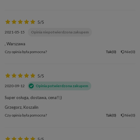
5/5
2021-05-15
Opinia niepotwierdzona zakupem
, Warszawa
Czy opinia była pomocna?
Tak
0
Nie
0
5/5
2020-09-12
Opinia potwierdzona zakupem
Super osługa, dostawa, cena!!;)
Grzegorz, Koszalin
Czy opinia była pomocna?
Tak
0
Nie
0
5/5