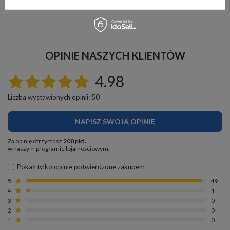
OPINIE NASZYCH KLIENTÓW
4.98
Liczba wystawionych opinii: 50
NAPISZ SWOJĄ OPINIĘ
Za opinię otrzymasz
200 pkt.
w naszym programie lojalnościowym.
Pokaż tylko opinie potwierdzone zakupem
5
49
4
1
3
0
2
0
1
0