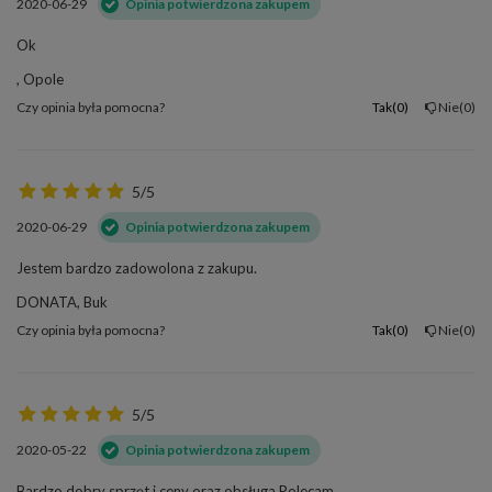
2020-06-29
Opinia potwierdzona zakupem
Ok
, Opole
Czy opinia była pomocna?
Tak
0
Nie
0
5/5
2020-06-29
Opinia potwierdzona zakupem
Jestem bardzo zadowolona z zakupu.
DONATA, Buk
Czy opinia była pomocna?
Tak
0
Nie
0
5/5
2020-05-22
Opinia potwierdzona zakupem
Bardzo dobry sprzęt i ceny oraz obsługa Polecam