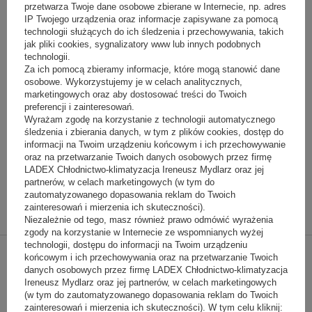
przetwarza Twoje dane osobowe zbierane w Internecie, np. adres
Pliki do pobrania
IP Twojego urządzenia oraz informacje zapisywane za pomocą
technologii służących do ich śledzenia i przechowywania, takich
jak pliki cookies, sygnalizatory www lub innych podobnych
Film produktowy
technologii.
Karta katalogowa
Za ich pomocą zbieramy informacje, które mogą stanowić dane
Instrukcja montażu - zabudowa własna
osobowe. Wykorzystujemy je w celach analitycznych,
Zabudowa indywidualna - wytyczne
marketingowych oraz aby dostosować treści do Twoich
preferencji i zainteresowań.
Wyrażam zgodę na korzystanie z technologii automatycznego
Dodatki
śledzenia i zbierania danych, w tym z plików cookies, dostęp do
informacji na Twoim urządzeniu końcowym i ich przechowywanie
oraz na przetwarzanie Twoich danych osobowych przez firmę
LADEX Chłodnictwo-klimatyzacja Ireneusz Mydlarz oraz jej
partnerów, w celach marketingowych (w tym do
komplet kół - wersje jezdne
zautomatyzowanego dopasowania reklam do Twoich
395,00 zł
(netto)
zainteresowań i mierzenia ich skuteczności).
Niezależnie od tego, masz również prawo odmówić wyrażenia
zgody na korzystanie w Internecie ze wspomnianych wyżej
technologii, dostępu do informacji na Twoim urządzeniu
końcowym i ich przechowywania oraz na przetwarzanie Twoich
Oświetlenie LED dla wszystkich półek lad
danych osobowych przez firmę LADEX Chłodnictwo-klimatyzacja
cukierniczych
Ireneusz Mydlarz oraz jej partnerów, w celach marketingowych
650,00 zł
(netto)
(w tym do zautomatyzowanego dopasowania reklam do Twoich
zainteresowań i mierzenia ich skuteczności). W tym celu kliknij: