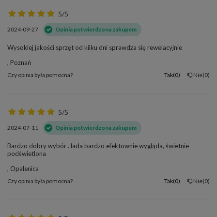
5/5
2024-09-27
Opinia potwierdzona zakupem
Wysokiej jakośći sprzęt od kilku dni sprawdza się rewelacyjnie
, Poznań
Czy opinia była pomocna?
Tak
0
Nie
0
5/5
2024-07-11
Opinia potwierdzona zakupem
Bardzo dobry wybór . lada bardzo efektownie wygląda, świetnie
podświetlona
, Opalenica
Czy opinia była pomocna?
Tak
0
Nie
0