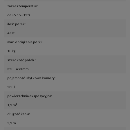
zakres temperatur
:
od +5 do +15°C
ilość półek
:
4 szt
max. obciążenie półki
:
10 kg
szerokość półek 
:
350 - 480 mm
pojemność użytkowa komory
:
280 l
powierzchnia ekspozycyjna
:
1,5 m²
długość kabla
:
2,5 m