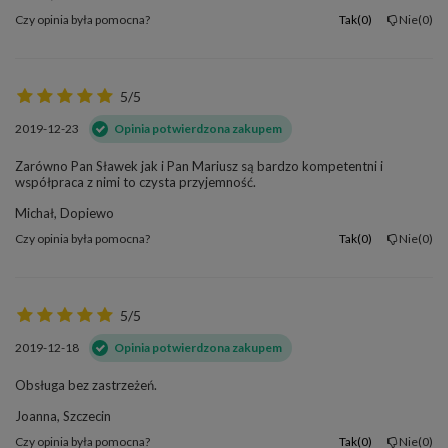
Czy opinia była pomocna?
Tak
0
Nie
0
5/5
2019-12-23
Opinia potwierdzona zakupem
Zarówno Pan Sławek jak i Pan Mariusz są bardzo kompetentni i
współpraca z nimi to czysta przyjemność.
Michał, Dopiewo
Czy opinia była pomocna?
Tak
0
Nie
0
5/5
2019-12-18
Opinia potwierdzona zakupem
Obsługa bez zastrzeżeń.
Joanna, Szczecin
Czy opinia była pomocna?
Tak
0
Nie
0