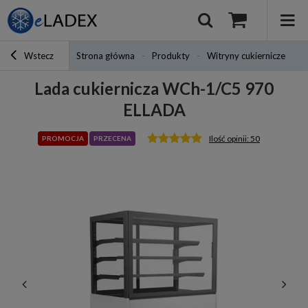
Wstecz
Strona główna
Produkty
Witryny cukiernicze
L
Lada cukiernicza WCh-1/C5 970
ELLADA
Ilość opinii: 50
PROMOCJA
PRZECENA