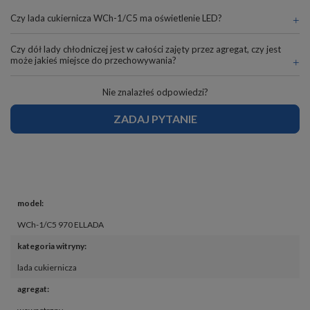
Czy lada cukiernicza WCh-1/C5 ma oświetlenie LED?
Czy dół lady chłodniczej jest w całości zajęty przez agregat, czy jest
może jakieś miejsce do przechowywania?
Nie znalazłeś odpowiedzi?
ZADAJ PYTANIE
model
:
WCh-1/C5 970 ELLADA
kategoria witryny
:
lada cukiernicza
agregat
: