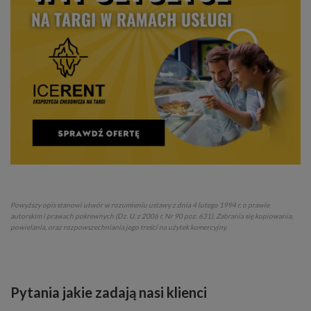
Powyższy opis stanowi utwór w rozumieniu ustawy z dnia 4 lutego 1994 r. o prawie
autorskim i prawach pokrewnych (Dz. U. z 2006 r. Nr 90 poz. 631). Zabrania się kopiowania,
powielania, oraz rozpowszechniania jego treści na użytek komercyjny.
Pytania jakie zadają nasi klienci