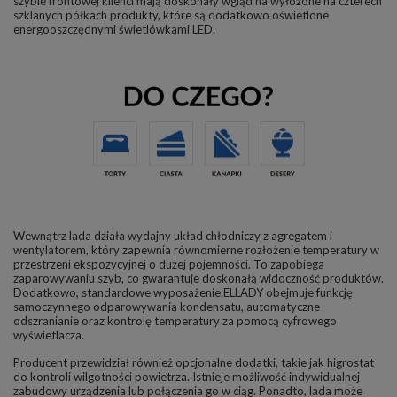
szybie frontowej klienci mają doskonały wgląd na wyłożone na czterech
szklanych półkach produkty, które są dodatkowo oświetlone
energooszczędnymi świetlówkami LED.
Wewnątrz lada działa wydajny układ chłodniczy z agregatem i
wentylatorem, który zapewnia równomierne rozłożenie temperatury w
przestrzeni ekspozycyjnej o dużej pojemności. To zapobiega
zaparowywaniu szyb, co gwarantuje doskonałą widoczność produktów.
Dodatkowo, standardowe wyposażenie ELLADY obejmuje funkcję
samoczynnego odparowywania kondensatu, automatyczne
odszranianie oraz kontrolę temperatury za pomocą cyfrowego
wyświetlacza.
Producent przewidział również opcjonalne dodatki, takie jak higrostat
do kontroli wilgotności powietrza. Istnieje możliwość indywidualnej
zabudowy urządzenia lub połączenia go w ciąg. Ponadto, lada może