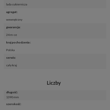
lada cukiernicza
agregat
:
wewnętrzny
gwarancja
:
24 m-ce
kraj pochodzenia 
:
Polska
serwis
:
cały kraj
Liczby
długość
:
1390 mm
szerokość
: