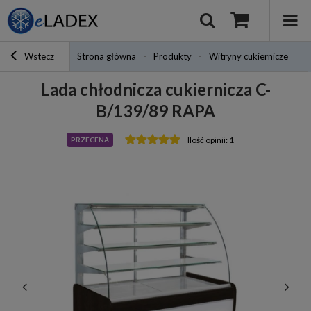
Wstecz
Strona główna
Produkty
Witryny cukiernicze
L
Lada chłodnicza cukiernicza C-
B/139/89 RAPA
Ilość opinii: 1
PRZECENA