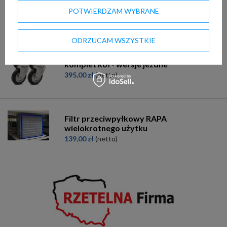
POTWIERDZAM WYBRANE
Dodatki
ODRZUCAM WSZYSTKIE
komplet kół - wersje jezdne
395,00 zł
(netto)
Filtr przeciwpyłkowy RAPA
wielokrotnego użytku
139,00 zł
(netto)