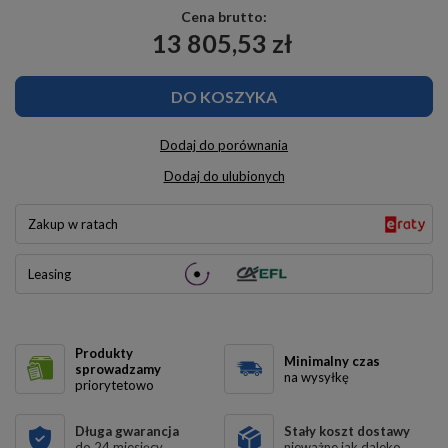
Cena brutto:
13 805,53 zł
DO KOSZYKA
Dodaj do porównania
Dodaj do ulubionych
Zakup w ratach
Leasing
Produkty
Minimalny czas
sprowadzamy
na wysyłkę
priorytetowo
Długa gwarancja
Stały koszt dostawy
do 24 miesięcy
nieważne jak daleko