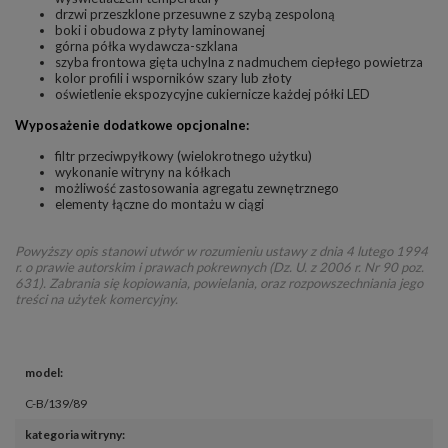
drzwi przeszklone przesuwne z szybą zespoloną
boki i obudowa z płyty laminowanej
górna półka wydawcza-szklana
szyba frontowa gięta uchylna z nadmuchem ciepłego powietrza
kolor profili i wsporników szary lub złoty
oświetlenie ekspozycyjne cukiernicze każdej półki LED
Wyposażenie dodatkowe opcjonalne:
filtr przeciwpyłkowy (wielokrotnego użytku)
wykonanie witryny na kółkach
możliwość zastosowania agregatu zewnętrznego
elementy łączne do montażu w ciągi
Powyższy opis stanowi utwór w rozumieniu ustawy z dnia 4 lutego 1994
r. o prawie autorskim i prawach pokrewnych (Dz. U. z 2006 r. Nr 90 poz.
631). Zabrania się kopiowania, powielania, oraz rozpowszechniania jego
treści na użytek komercyjny.
model
:
C-B/139/89
kategoria witryny
: