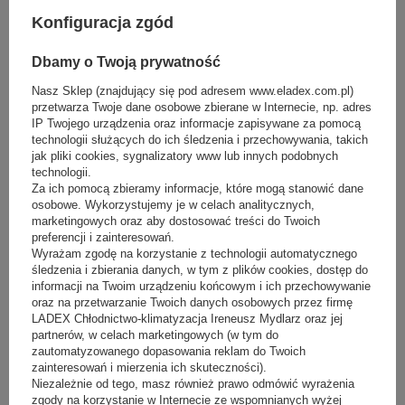
Konfiguracja zgód
waga urządzenia netto
:
220 kg
Dbamy o Twoją prywatność
Nasz Sklep (znajdujący się pod adresem www.eladex.com.pl)
przetwarza Twoje dane osobowe zbierane w Internecie, np. adres
Funkcje
IP Twojego urządzenia oraz informacje zapisywane za pomocą
technologii służących do ich śledzenia i przechowywania, takich
chłodzenie
:
jak pliki cookies, sygnalizatory www lub innych podobnych
obieg wymuszony
technologii.
Za ich pomocą zbieramy informacje, które mogą stanowić dane
regulator temperatury
:
osobowe. Wykorzystujemy je w celach analitycznych,
marketingowych oraz aby dostosować treści do Twoich
elektroniczny z wyświetlaczem
preferencji i zainteresowań.
regulator wilgotności
:
Wyrażam zgodę na korzystanie z technologii automatycznego
śledzenia i zbierania danych, w tym z plików cookies, dostęp do
bd
informacji na Twoim urządzeniu końcowym i ich przechowywanie
oraz na przetwarzanie Twoich danych osobowych przez firmę
oświetlenie LED
:
LADEX Chłodnictwo-klimatyzacja Ireneusz Mydlarz oraz jej
w standardzie
partnerów, w celach marketingowych (w tym do
zautomatyzowanego dopasowania reklam do Twoich
odszranianie
:
zainteresowań i mierzenia ich skuteczności).
Niezależnie od tego, masz również prawo odmówić wyrażenia
automatyczne
zgody na korzystanie w Internecie ze wspomnianych wyżej