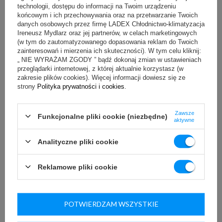
technologii, dostępu do informacji na Twoim urządzeniu
automatyczne odparowanie skroplin
:
końcowym i ich przechowywania oraz na przetwarzanie Twoich
tak
danych osobowych przez firmę LADEX Chłodnictwo-klimatyzacja
Ireneusz Mydlarz oraz jej partnerów, w celach marketingowych
gniazdko zasilające 
:
(w tym do zautomatyzowanego dopasowania reklam do Twoich
zainteresowań i mierzenia ich skuteczności). W tym celu kliknij:
bd
„ NIE WYRAŻAM ZGODY ” bądź dokonaj zmian w ustawieniach
przeglądarki internetowej, z której aktualnie korzystasz (w
zakresie plików cookies). Więcej informacji dowiesz się ze
Energia
strony
Polityka prywatności i cookies
.
klasa energetyczna
:
Zawsze
Funkcjonalne pliki cookie (niezbędne)
E
aktywne
napięcie / moc znamionowa
:
Analityczne pliki cookie
230 V / 50 Hz / 660 W ÷ 960 W
dobowe zużycie energii
:
Reklamowe pliki cookie
11,8 kWh
ekologiczny czynnik chłodniczy
:
POTWIERDZAM WSZYSTKIE
R290