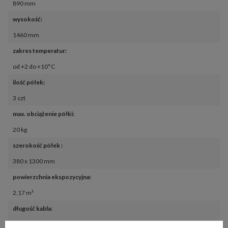
890 mm
wysokość
:
1460 mm
zakres temperatur
:
od +2 do +10°C
ilość półek
:
3 szt
max. obciążenie półki
:
20 kg
szerokość półek 
:
380 x 1300 mm
powierzchnia ekspozycyjna
:
2,17 m²
długość kabla
:
2,5 m