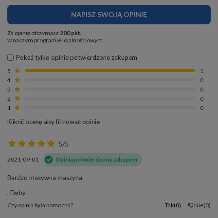
NAPISZ SWOJĄ OPINIĘ
Za opinię otrzymasz
200 pkt.
w naszym programie lojalnościowym.
Pokaż tylko opinie potwierdzone zakupem
5
1
4
0
3
0
2
0
1
0
Kliknij ocenę aby filtrować opinie
5/5
2021-09-01
Opinia potwierdzona zakupem
Bardzo masywna maszyna
, Dęby
Czy opinia była pomocna?
Tak
0
Nie
0