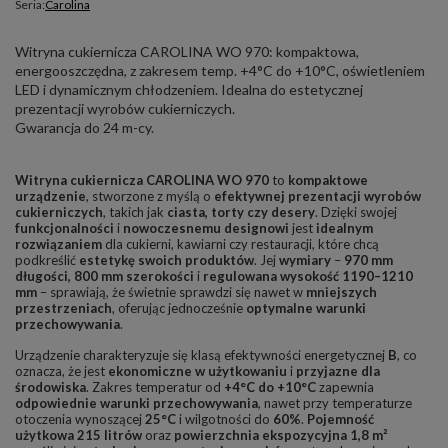
Seria:
Carolina
Witryna cukiernicza CAROLINA WO 970: kompaktowa,
energooszczędna, z zakresem temp. +4°C do +10°C, oświetleniem
LED i dynamicznym chłodzeniem. Idealna do estetycznej
prezentacji wyrobów cukierniczych.
Gwarancja do 24 m-cy.
Witryna cukiernicza CAROLINA WO 970
to
kompaktowe
urządzenie
, stworzone z myślą o
efektywnej prezentacji wyrobów
cukierniczych
, takich jak
ciasta, torty czy desery
. Dzięki swojej
funkcjonalności
i
nowoczesnemu designowi
jest
idealnym
rozwiązaniem
dla cukierni, kawiarni czy restauracji, które chcą
podkreślić
estetykę swoich produktów
. Jej
wymiary
–
970 mm
długości, 800 mm szerokości
i
regulowana wysokość 1190–1210
mm
– sprawiają, że świetnie sprawdzi się nawet w
mniejszych
przestrzeniach
, oferując jednocześnie
optymalne warunki
przechowywania
.
Urządzenie charakteryzuje się klasą efektywności energetycznej
B
, co
oznacza, że jest
ekonomiczne w użytkowaniu
i
przyjazne dla
środowiska
. Zakres temperatur od
+4°C do +10°C
zapewnia
odpowiednie warunki przechowywania
, nawet przy temperaturze
otoczenia wynoszącej
25°C
i wilgotności do
60%
.
Pojemność
użytkowa 215 litrów
oraz
powierzchnia ekspozycyjna 1,8 m²