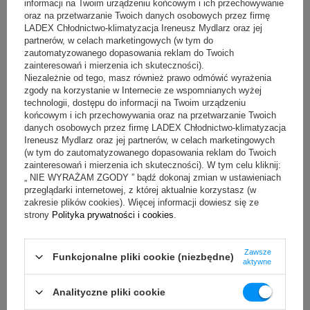
informacji na Twoim urządzeniu końcowym i ich przechowywanie
oraz na przetwarzanie Twoich danych osobowych przez firmę
cały kraj
LADEX Chłodnictwo-klimatyzacja Ireneusz Mydlarz oraz jej
partnerów, w celach marketingowych (w tym do
zautomatyzowanego dopasowania reklam do Twoich
Liczby
zainteresowań i mierzenia ich skuteczności).
Niezależnie od tego, masz również prawo odmówić wyrażenia
zgody na korzystanie w Internecie ze wspomnianych wyżej
szerokość
:
technologii, dostępu do informacji na Twoim urządzeniu
800 mm
końcowym i ich przechowywania oraz na przetwarzanie Twoich
wysokość
:
danych osobowych przez firmę LADEX Chłodnictwo-klimatyzacja
Ireneusz Mydlarz oraz jej partnerów, w celach marketingowych
1190-1210 mm
(w tym do zautomatyzowanego dopasowania reklam do Twoich
zainteresowań i mierzenia ich skuteczności). W tym celu kliknij:
zakres temperatur
:
„ NIE WYRAŻAM ZGODY ” bądź dokonaj zmian w ustawieniach
przeglądarki internetowej, z której aktualnie korzystasz (w
od +4 do +10°C
zakresie plików cookies). Więcej informacji dowiesz się ze
ilość półek
:
strony
Polityka prywatności i cookies
.
4 szt
Zawsze
max. obciążenie półki
:
Funkcjonalne pliki cookie (niezbędne)
aktywne
10 kg
Analityczne pliki cookie
szerokość półek 
: