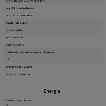
elektroniczny z wyświetlaczem
regulator wilgotności
:
opcja na zamówienie
oświetlenie LED
:
w standardzie
odszranianie
:
automatyczne
automatyczne odparowanie skroplin
:
tak
gniazdko zasilające 
:
opcja na zamówienie
Energia
klasa energetyczna
:
B