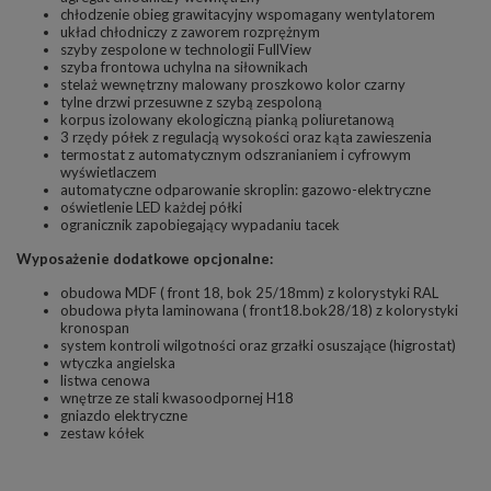
chłodzenie obieg grawitacyjny wspomagany wentylatorem
układ chłodniczy z zaworem rozprężnym
szyby zespolone w technologii FullView
szyba frontowa uchylna na siłownikach
stelaż wewnętrzny malowany proszkowo kolor czarny
tylne drzwi przesuwne z szybą zespoloną
korpus izolowany ekologiczną pianką poliuretanową
3 rzędy półek z regulacją wysokości oraz kąta zawieszenia
termostat z automatycznym odszranianiem i cyfrowym
wyświetlaczem
automatyczne odparowanie skroplin: gazowo-elektryczne
oświetlenie LED każdej półki
ogranicznik zapobiegający wypadaniu tacek
Wyposażenie dodatkowe opcjonalne:
obudowa MDF ( front 18, bok 25/18mm) z kolorystyki RAL
obudowa płyta laminowana ( front18.bok28/18) z kolorystyki
kronospan
system kontroli wilgotności oraz grzałki osuszające (higrostat)
wtyczka angielska
listwa cenowa
wnętrze ze stali kwasoodpornej H18
gniazdo elektryczne
zestaw kółek