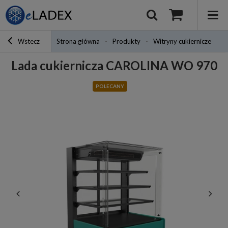
Wstecz
Strona główna
Produkty
Witryny cukiernicze
L
Lada cukiernicza CAROLINA WO 970
POLECANY