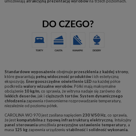
umożliwiają
atrakcyjną prezentację wyrobów
na trzech poziomach.
Standardowe wyposażenie
obejmuje
przeszklenia z każdej strony
,
które gwarantują
pełną widoczność produktów
i ich estetyczną
ekspozycję.
Energooszczędne oświetlenie LED
na każdej półce
podkreśla
walory wizualne wyrobów
. Półki mają maksymalne
obciążenie
10 kg/m
, co sprawia, że witryna nadaje się zarówno do
lekkich deserów
, jak i
cięższych tortów
.
System dynamicznego
chłodzenia
zapewnia równomierne rozprowadzanie temperatury,
niezależnie od poziomu półek.
CAROLINA WO 970 jest zasilana napięciem
230 V/50 Hz
, co sprawia,
że jest
kompatybilna z typową infrastrukturą elektryczną
. Intuicyjny
panel sterowania
umożliwia
precyzyjne ustawienie temperatury
, a
masa
125 kg
zapewnia urządzeniu
stabilność i solidność wykonania
.