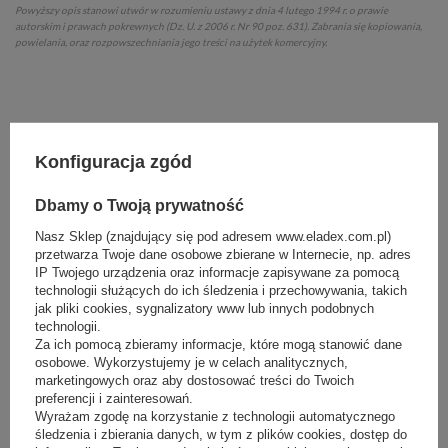
Powyższy opis stanowi utwór w rozumieniu ustawy z dnia 4 lutego 1994 r. o prawie
autorskim i prawach pokrewnych (Dz. U. z 2006 r. Nr 90 poz. 631). Zabrania się kopiowania,
powielania, oraz rozpowszechniania jego treści na użytek komercyjny.
model
:
Konfiguracja zgód
CAROLINA WO 970
kategoria witryny
:
Dbamy o Twoją prywatność
lada cukiernicza
Nasz Sklep (znajdujący się pod adresem www.eladex.com.pl)
agregat
:
przetwarza Twoje dane osobowe zbierane w Internecie, np. adres
IP Twojego urządzenia oraz informacje zapisywane za pomocą
wewnętrzny
technologii służących do ich śledzenia i przechowywania, takich
jak pliki cookies, sygnalizatory www lub innych podobnych
gwarancja
:
technologii.
Za ich pomocą zbieramy informacje, które mogą stanowić dane
do 24 m-cy
osobowe. Wykorzystujemy je w celach analitycznych,
kraj pochodzenia 
:
marketingowych oraz aby dostosować treści do Twoich
preferencji i zainteresowań.
Polska
Wyrażam zgodę na korzystanie z technologii automatycznego
śledzenia i zbierania danych, w tym z plików cookies, dostęp do
serwis
: