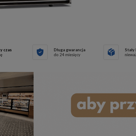
y czas
Długa gwarancja
Stały
kę
do 24 miesięcy
nieważ