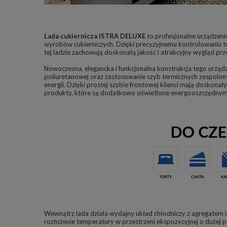
Lada cukiernicza ISTRA DELUXE
to profesjonalne urządzenie
wyrobów cukierniczych. Dzięki precyzyjnemu kontrolowaniu t
tej ladzie zachowują doskonałą jakość i atrakcyjny wygląd prze
Nowoczesna, elegancka i funkcjonalna konstrukcja tego urządze
poliuretanowej oraz zastosowanie szyb termicznych zespolony
energii. Dzięki prostej szybie frontowej klienci mają doskona
produkty, które są dodatkowo oświetlone energooszczędnym
Wewnątrz lada działa wydajny układ chłodniczy z agregatem 
rozłożenie temperatury w przestrzeni ekspozycyjnej o dużej