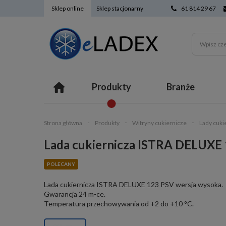
Sklep online
Sklep stacjonarny
61 814 29 67
Produkty
Branże
Strona główna
Produkty
Witryny cukiernicze
Lady cuki
Lada cukiernicza ISTRA DELUXE
POLECANY
Lada cukiernicza ISTRA DELUXE 123 PSV wersja wysoka.
Gwarancja 24 m-ce.
Temperatura przechowywania od +2 do +10 °C.