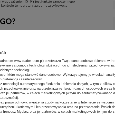
 wyposażeniem ISTRY jest funkcję samoczynnego
 kontrolę temperatury za pomocą cyfrowego
ość
 adresem www.eladex.com.pl) przetwarza Twoje dane osobowe zbierane w Inte
sywane za pomocą technologii służących do ich śledzenia i przechowywania, t
odobnych technologii.
acje, które mogą stanowić dane osobowe. Wykorzystujemy je w celach anali
nalne urządzenie, które zapewnia precyzyjną
 i atrakcyjny wygląd produktów cukierniczych. Dzięki
 preferencji i zainteresowań.
kcjonalnym rozwiązaniom, ta lada to doskonały
 technologii automatycznego śledzenia i zbierania danych, w tym z plików co
ch przechowywanie oraz na przetwarzanie Twoich danych osobowych przez 
 oraz jej partnerów, w celach marketingowych (w tym do zautomatyzowanego 
kuteczności).
ież prawo odmówić wyrażenia zgody na korzystanie w Internecie ze wspomnia
m urządzeniu końcowym i ich przechowywania oraz na przetwarzanie Twoich 
a Ireneusz Mydlarz oraz jej partnerów, w celach marketingowych (w tym do