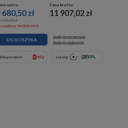
ena netto:
Cena brutto:
 680,50 zł
11 907,02 zł
 190,00 zł
zczędzasz 5% (509,50 zł).
Dodaj do porównania
DO KOSZYKA
Dodaj do ulubionych
Zakup w ratach
Leasing