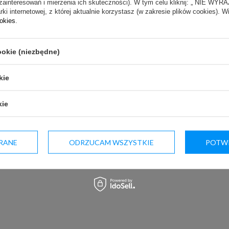
m wyświetlaczem
zainteresowań i mierzenia ich skuteczności). W tym celu kliknij: „ NIE W
ki internetowej, z której aktualnie korzystasz (w zakresie plików cookies). W
ookies
.
ookie (niezbędne)
kie
kie
ie autorskim i prawach pokrewnych (Dz. U. z 2006 r. Nr 90 poz. 631).
tek komercyjny.
RANE
ODRZUCAM WSZYSTKIE
POTWI