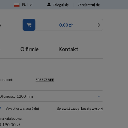
PL
|
zł
Zaloguj się
|
Zarejestruj się
0,00 zł
i
e
O firmie
Kontakt
oducent:
FREEZEBEE
długość:
1200 mm
Wysyłka
w ciągu 9 dni
Sprawdź czasy i koszty wysyłki
na katalogowa:
 190,00 zł