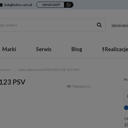
bok@ladex.com.pl
WHATSAPP
więcej opcj
Marki
Serwis
Blog
❗ Realizacj
ernicze
Lada cukiernicza ISTRA DELUXE 123 PSV
Pr
 123 PSV
Ce
10