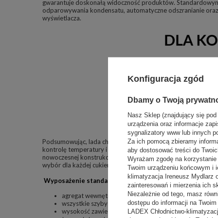
gwarantuje doskonałą widoczność produktów. Standardowym
odparowywania kondensatu, automatyczne odszranianie oraz
wyświetlacza.
Konfiguracja zgód
Dbamy o Twoją prywatn
Nasz Sklep (znajdujący się pod
urządzenia oraz informacje zapi
sygnalizatory www lub innych p
Za ich pomocą zbieramy inform
Podsumowując, lada chłodnicza cukiernicza ISTRA to profesjo
kontrolę temperatury i wilgotności, utrzymując wysoką jakość
aby dostosować treści do Twoich
nowoczesnej konstrukcji, energooszczędnym oświetleniu i fun
Wyrażam zgodę na korzystanie z
wybór dla każdej cukierni czy kawiarni.
Twoim urządzeniu końcowym i i
klimatyzacja Ireneusz Mydlarz
Wyposażenie standardowe zawiera:
zainteresowań i mierzenia ich s
Niezależnie od tego, masz równ
agregat wewnętrzny, chłodzenie- obieg wymuszony
dostępu do informacji na Twoi
wszystkie szyby zespolone
wysokość zawieszenia półki co 160 mm
LADEX Chłodnictwo-klimatyzacj