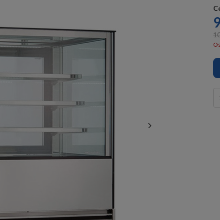
C
9
10
Os