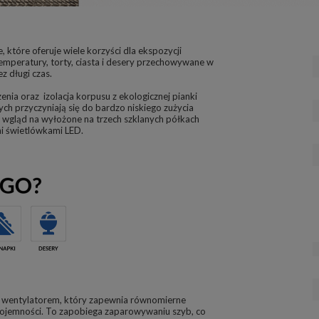
, które oferuje wiele korzyści dla ekspozycji
emperatury, torty, ciasta i desery przechowywane w
z długi czas.
nia oraz izolacja korpusu z ekologicznej pianki
ch przyczyniają się do bardzo niskiego zużycia
ły wgląd na wyłożone na trzech szklanych półkach
i świetlówkami LED.
i wentylatorem, który zapewnia równomierne
 pojemności. To zapobiega zaparowywaniu szyb, co