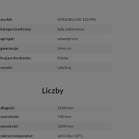
model
:
ISTRA DELUXE 123 PSV
kategoria witryny
:
lada cukiernicza
agregat
:
wewnętrzny
gwarancja
:
24 m-ce
kraj pochodzenia 
:
Polska
serwis
:
cały kraj
Liczby
długość
:
1200 mm
szerokość
:
740 mm
wysokość
:
1300 mm
zakres temperatur
:
od +2 do +10°C