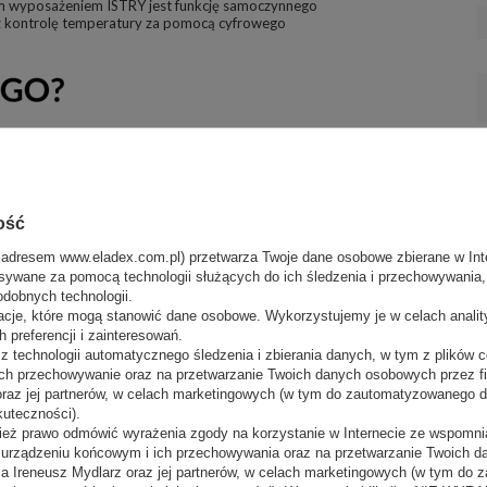
 wyposażeniem ISTRY jest funkcję samoczynnego
 kontrolę temperatury za pomocą cyfrowego
ość
 adresem www.eladex.com.pl) przetwarza Twoje dane osobowe zbierane w Inte
sywane za pomocą technologii służących do ich śledzenia i przechowywania, t
odobnych technologii.
acje, które mogą stanowić dane osobowe. Wykorzystujemy je w celach anali
nalne urządzenie, które zapewnia precyzyjną
 i atrakcyjny wygląd produktów cukierniczych. Dzięki
 preferencji i zainteresowań.
kcjonalnym rozwiązaniom, ta lada to doskonały
 technologii automatycznego śledzenia i zbierania danych, w tym z plików co
ch przechowywanie oraz na przetwarzanie Twoich danych osobowych przez 
 oraz jej partnerów, w celach marketingowych (w tym do zautomatyzowanego 
kuteczności).
ież prawo odmówić wyrażenia zgody na korzystanie w Internecie ze wspomnia
m urządzeniu końcowym i ich przechowywania oraz na przetwarzanie Twoich 
a Ireneusz Mydlarz oraz jej partnerów, w celach marketingowych (w tym do