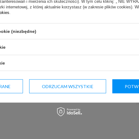
m wyświetlaczem
zainteresowań i mierzenia ich skuteczności). W tym celu kliknij: „ NIE W
ki internetowej, z której aktualnie korzystasz (w zakresie plików cookies). W
ookies
.
ookie (niezbędne)
kie
kie
ie autorskim i prawach pokrewnych (Dz. U. z 2006 r. Nr 90 poz. 631).
tek komercyjny.
RANE
ODRZUCAM WSZYSTKIE
POTWI