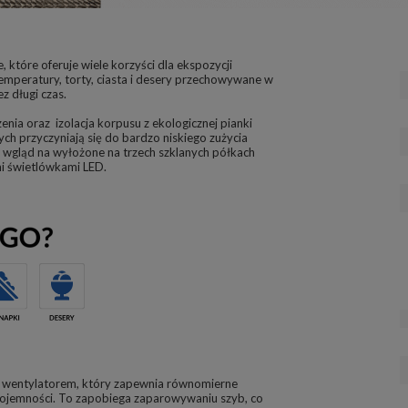
, które oferuje wiele korzyści dla ekspozycji
emperatury, torty, ciasta i desery przechowywane w
z długi czas.
nia oraz izolacja korpusu z ekologicznej pianki
ch przyczyniają się do bardzo niskiego zużycia
ły wgląd na wyłożone na trzech szklanych półkach
i świetlówkami LED.
i wentylatorem, który zapewnia równomierne
 pojemności. To zapobiega zaparowywaniu szyb, co