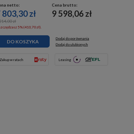
ena netto:
Cena brutto:
 803,30 zł
9 598,06 zł
214,00 zł
zczędzasz 5% (410,70 zł).
Dodaj do porównania
DO KOSZYKA
Dodaj do ulubionych
Zakup w ratach
Leasing