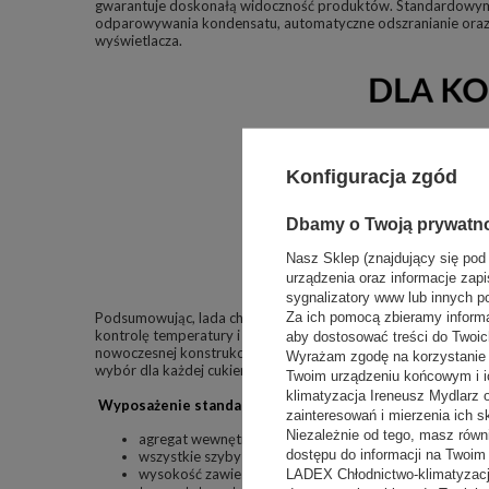
gwarantuje doskonałą widoczność produktów. Standardowym
odparowywania kondensatu, automatyczne odszranianie oraz
wyświetlacza.
Konfiguracja zgód
Dbamy o Twoją prywatn
Nasz Sklep (znajdujący się pod
urządzenia oraz informacje zapi
sygnalizatory www lub innych p
Za ich pomocą zbieramy inform
Podsumowując, lada chłodnicza cukiernicza ISTRA to profesjo
kontrolę temperatury i wilgotności, utrzymując wysoką jakość
aby dostosować treści do Twoich
nowoczesnej konstrukcji, energooszczędnym oświetleniu i fun
Wyrażam zgodę na korzystanie z
wybór dla każdej cukierni czy kawiarni.
Twoim urządzeniu końcowym i i
klimatyzacja Ireneusz Mydlarz
Wyposażenie standardowe zawiera:
zainteresowań i mierzenia ich s
Niezależnie od tego, masz równ
agregat wewnętrzny, chłodzenie- obieg wymuszony
dostępu do informacji na Twoi
wszystkie szyby zespolone
wysokość zawieszenia półki co 225 mm
LADEX Chłodnictwo-klimatyzacj