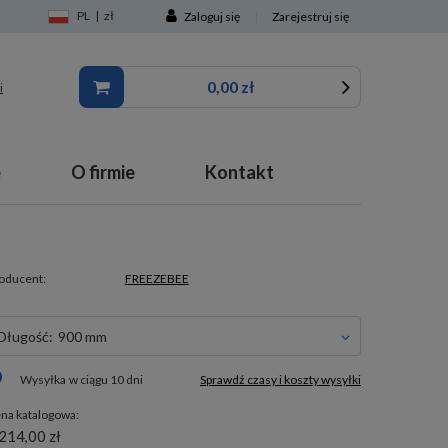
PL
|
zł
Zaloguj się
|
Zarejestruj się
0,00 zł
i
e
O firmie
Kontakt
oducent:
FREEZEBEE
długość:
900 mm
Wysyłka
w ciągu 10 dni
Sprawdź czasy i koszty wysyłki
na katalogowa:
214,00 zł