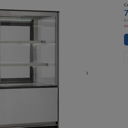
C
7
8 
Os