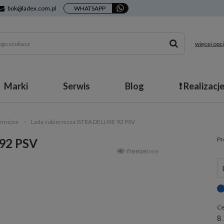
bok@ladex.com.pl
WHATSAPP
więcej opcj
Marki
Serwis
Blog
❗ Realizacj
ernicze
Lada cukiernicza ISTRA DELUXE 92 PSV
Pr
 92 PSV
Ce
8 