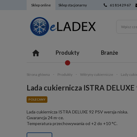
Sklep online
Sklep stacjonarny
61 814 29 67
Produkty
Branże
Strona główna
Produkty
Witryny cukiernicze
Lady cuki
Lada cukiernicza ISTRA DELUXE
POLECANY
Lada cukiernicza ISTRA DELUXE 92 PSV wersja niska.
Gwarancja 24 m-ce.
Temperatura przechowywania od +2 do +10 °C.