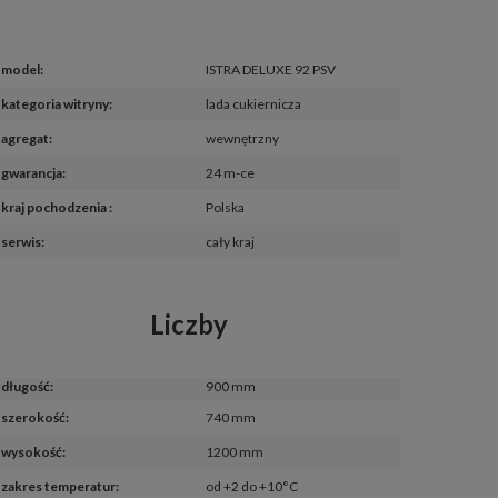
model
:
ISTRA DELUXE 92 PSV
kategoria witryny
:
lada cukiernicza
agregat
:
wewnętrzny
gwarancja
:
24 m-ce
kraj pochodzenia 
:
Polska
serwis
:
cały kraj
Liczby
długość
:
900 mm
szerokość
:
740 mm
wysokość
:
1200 mm
zakres temperatur
:
od +2 do +10°C