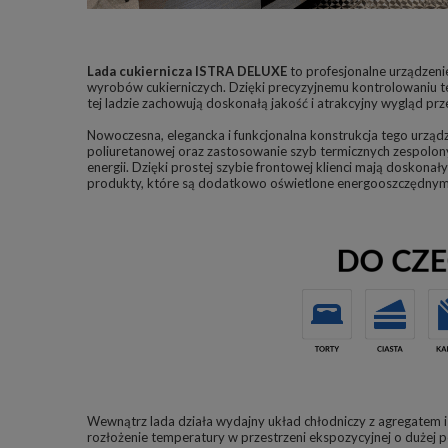
Lada cukiernicza ISTRA DELUXE
to profesjonalne urządzenie
wyrobów cukierniczych. Dzięki precyzyjnemu kontrolowaniu t
tej ladzie zachowują doskonałą jakość i atrakcyjny wygląd prze
Nowoczesna, elegancka i funkcjonalna konstrukcja tego urządze
poliuretanowej oraz zastosowanie szyb termicznych zespolony
energii. Dzięki prostej szybie frontowej klienci mają doskona
produkty, które są dodatkowo oświetlone energooszczędnym
Wewnątrz lada działa wydajny układ chłodniczy z agregatem 
rozłożenie temperatury w przestrzeni ekspozycyjnej o dużej