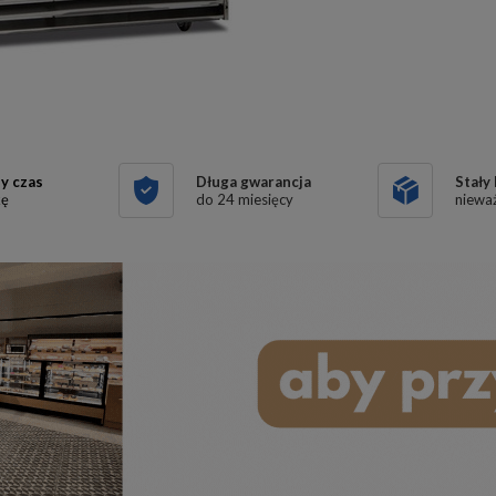
y czas
Długa gwarancja
Stały
kę
do 24 miesięcy
nieważ