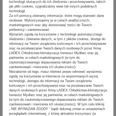
technologii służących do ich śledzenia i przechowywania, takich
jak pliki cookies, sygnalizatory www lub innych podobnych
technologii.
Za ich pomocą zbieramy informacje, które mogą stanowić dane
Lada chłodnicza BART LIFT 1.87 / 1.1 DYN
osobowe. Wykorzystujemy je w celach analitycznych,
marketingowych oraz aby dostosować treści do Twoich
preferencji i zainteresowań.
Producent:
MAWI
Wyrażam zgodę na korzystanie z technologii automatycznego
Sugerowana cena netto:
13 443,00 zł
(netto)
śledzenia i zbierania danych, w tym z plików cookies, dostęp do
Nasza cena:
12 098,70 zł
(netto)
informacji na Twoim urządzeniu końcowym i ich przechowywanie
oraz na przetwarzanie Twoich danych osobowych przez firmę
LADEX Chłodnictwo-klimatyzacja Ireneusz Mydlarz oraz jej
partnerów, w celach marketingowych (w tym do
zautomatyzowanego dopasowania reklam do Twoich
zainteresowań i mierzenia ich skuteczności).
1334 mm
1584 mm
1959 mm
długość
Niezależnie od tego, masz również prawo odmówić wyrażenia
2584 mm
zgody na korzystanie w Internecie ze wspomnianych wyżej
technologii, dostępu do informacji na Twoim urządzeniu
końcowym i ich przechowywania oraz na przetwarzanie Twoich
danych osobowych przez firmę LADEX Chłodnictwo-klimatyzacja
Ireneusz Mydlarz oraz jej partnerów, w celach marketingowych
- 20%
PRZECENA
POLECANY
(
30
)
(w tym do zautomatyzowanego dopasowania reklam do Twoich
zainteresowań i mierzenia ich skuteczności). W tym celu kliknij:
„ NIE WYRAŻAM ZGODY ” bądź dokonaj zmian w ustawieniach
przeglądarki internetowej, z której aktualnie korzystasz (w