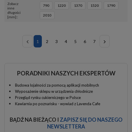
Zobacz
790
1220
1370
1520
1790
inne
długości
2010
[mm]:
1
2
3
4
5
6
7
PORADNIKI NASZYCH EKSPERTÓW
Budowa lojalności za pomocą aplikacji mobilnych
Wyposażenie sklepu w urządzenia chłodnicze
Przegląd rynku cukierniczego w Polsce
Kawiarnia po poznańsku - wywiad z Lavenda Cafe
BĄDŹ NA BIEŻĄCO I
ZAPISZ SIĘ DO NASZEGO
NEWSLETTERA