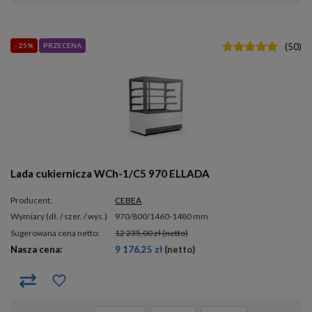
- 25%
PRZECENA
(
50
)
Lada cukiernicza WCh-1/C5 970 ELLADA
Producent:
CEBEA
wymiary (dł. / szer. / wys.)
970/800/1460-1480 mm
Sugerowana cena netto:
12 235,00 zł
(netto)
Nasza cena:
9 176,25 zł
(netto)