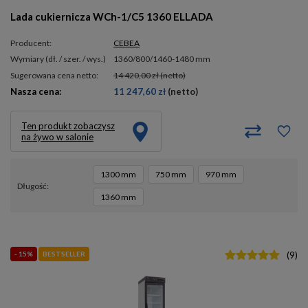
Lada cukiernicza WCh-1/C5 1360 ELLADA
Producent:
CEBEA
wymiary (dł. / szer. / wys.)
1360/800/1460-1480 mm
Sugerowana cena netto:
14 420,00 zł
(netto)
Nasza cena:
11 247,60 zł
(netto)
Ten produkt zobaczysz
na żywo w salonie
1300 mm
750 mm
970 mm
długość
1360 mm
- 15%
BESTSELLER
(
9
)