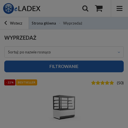
Wstecz
Strona główna
Wyprzedaż
WYPRZEDAŻ
sortuj: po nazwie rosnąco
FILTROWANIE
- 22%
BESTSELLER
(
50
)