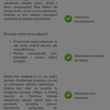
zamachem zakupić dobry sprzęt i
nieco zaoszczędzić. Nasi Klienci nie
muszą tracić czasu na poszukiwania,
bowiem w tym miejscu oferujemy
Gwarancja
wszystkie dostępne wyprzedaże.
niezawodności
Dlaczego warto tutaj zaglądać?
Propozycje wyprzedażowe są
tak samo dobrej jakości, jak
wszystkie inne.
Można zaoszczędzić czas,
dostawa
Ekspresowa
pieniądze i zyskać dobry
do sklepu
produkt.
Zatem bez względu na to czy szuka
się lady chłodniczej, krajalnicy czy też
są potrzebne witryny cukiernicze -
dobrze jest mieć na uwadze tę
kategorię naszego sklepu, w której
Specjalistyczne
zawsze na Państwa czekają
doradztwo
wyjątkowe okazje: niskie ceny za
produkty wysokiej jakości.
Serdecznie zachęcamy do