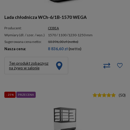
Lada chłodnicza WCh-6/1B-1570 WEGA
Producent:
CEBEA
wymiary (dł. / szer. / wys.)
1570 / 1100 /1230-1250 mm
Sugerowana cena netto:
10 396,00 zł
(netto)
Nasza cena:
8 836,60 zł
(netto)
Ten produkt zobaczysz
na żywo w salonie
- 25%
PRZECENA
(
50
)