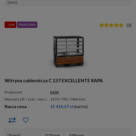
[mm]
- 11%
PRZECENA
(
2
)
Witryna cukiernicza C 137 EXCELLENTE RAPA
Producent:
RAPA
wymiary (dł. / szer. / wys.)
1370 / 790 / 1460 mm
Nasza cena:
15 416,37 zł
(netto)
długość
1370 mm
1000 mm