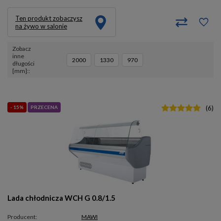
Ten produkt zobaczysz
na żywo w salonie
Zobacz
inne
2000
1330
970
długości
[mm]:
- 15%
PRZECENA
(
6
)
Lada chłodnicza WCH G 0.8/1.5
Producent:
MAWI