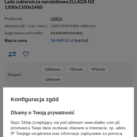
Lada cukiernicza narożnikowa ELLADA NZ
1300x1300x1480
Producent:
CEBEA
wymiary (dł. / szer. / wys.)
1300/1300/1460-1480 mm
Sugerowana cena netto:
21 389,00 zł
(netto)
Nasza cena:
16 469,53 zł
(netto)
1300 mm
750 mm
970 mm
długość
1360 mm
Konfiguracja zgód
- 10%
PRZECENA
POLECANY
(
0
)
Dbamy o Twoją prywatność
Nasz Sklep (znajdujący się pod adresem www.eladex.com.pl)
przetwarza Twoje dane osobowe zbierane w Internecie, np. adres
IP Twojego urządzenia oraz informacje zapisywane za pomocą