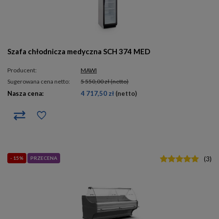
Szafa chłodnicza medyczna SCH 374 MED
Producent:
MAWI
Sugerowana cena netto:
5 550,00 zł
(netto)
Nasza cena:
4 717,50 zł
(netto)
- 15%
PRZECENA
(
3
)