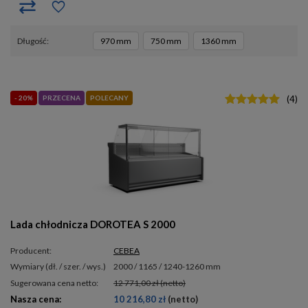
długość
970 mm
750 mm
1360 mm
- 20%
PRZECENA
POLECANY
(
4
)
Lada chłodnicza DOROTEA S 2000
Producent:
CEBEA
wymiary (dł. / szer. / wys.)
2000 / 1165 / 1240-1260 mm
Sugerowana cena netto:
12 771,00 zł
(netto)
Nasza cena:
10 216,80 zł
(netto)