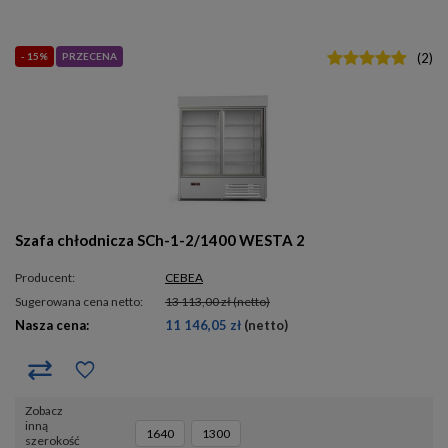
- 15%
PRZECENA
(
2
)
Szafa chłodnicza SCh-1-2/1400 WESTA 2
Producent:
CEBEA
Sugerowana cena netto:
13 113,00 zł
(netto)
Nasza cena:
11 146,05 zł
(netto)
Zobacz
inną
1640
1300
szerokość