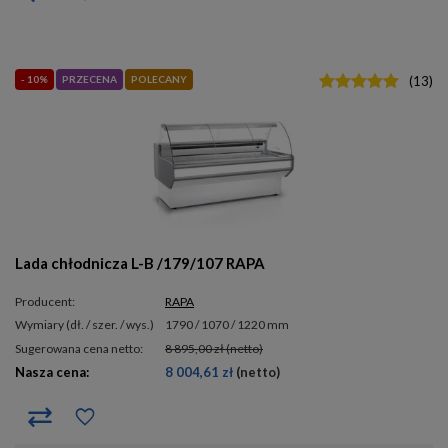
- 10%
PRZECENA
POLECANY
(
13
)
Lada chłodnicza L-B /179/107 RAPA
Producent:
RAPA
wymiary (dł. / szer. / wys.)
1790 / 1070 / 1220 mm
Sugerowana cena netto:
8 895,00 zł
(netto)
Nasza cena:
8 004,61 zł
(netto)