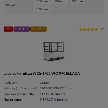
1300 mm
750 mm
970 mm
długość
1360 mm
- 21%
PRZECENA
POLECANY
(
4
)
Lada cukiernicza WCh-1/C5 WO 970 ELLADA
Producent:
CEBEA
wymiary (dł. / szer. / wys.)
970/800/1230-1250 mm
Sugerowana cena netto:
11 613,00 zł
(netto)
Nasza cena:
9 174,27 zł
(netto)