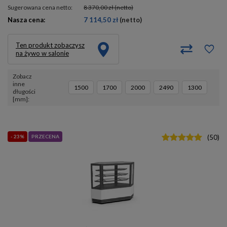
Sugerowana cena netto:
8 370,00 zł
(netto)
Nasza cena:
7 114,50 zł
(netto)
Ten produkt zobaczysz
na żywo w salonie
Zobacz
inne
1500
1700
2000
2490
1300
długości
[mm]
- 23%
PRZECENA
(
50
)