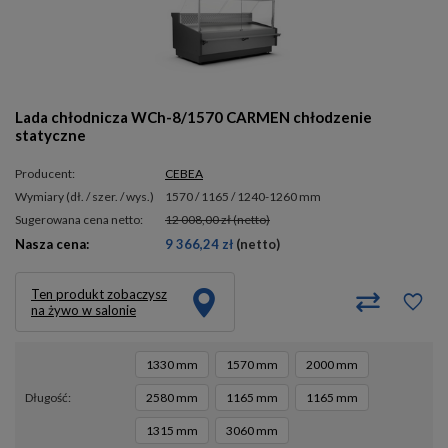
Lada chłodnicza WCh-8/1570 CARMEN chłodzenie
statyczne
Producent:
CEBEA
wymiary (dł. / szer. / wys.)
1570 / 1165 / 1240-1260 mm
Sugerowana cena netto:
12 008,00 zł
(netto)
Nasza cena:
9 366,24 zł
(netto)
Ten produkt zobaczysz
na żywo w salonie
1330 mm
1570 mm
2000 mm
długość
2580 mm
1165 mm
1165 mm
1315 mm
3060 mm