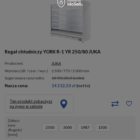
Regał chłodniczy YORK R-1 YR 250/80 JUKA
Producent:
JUKA
wymiary (dł. / szer. / wys.)
2 500 / 775 / 2 000 mm
Sugerowana cena netto:
18 950,00 zł
(netto)
Nasza cena:
14 212,50 zł
(netto)
Ten produkt zobaczysz
na żywo w salonie
Zobacz
inne
2500
3000
1987
1500
długości
[mm]