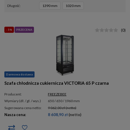
długość
1390 mm
1020 mm
- 5%
PRZECENA
(
0
)
Darmowa dostawa
Szafa chłodnicza cukiernicza VICTORIA 65 P czarna
Producent:
FREEZEBEE
wymiary (dł. / gł. / wys.)
650 / 650 / 1960 mm
Sugerowana cena netto:
9 062,00 zł
(netto)
Nasza cena:
8 608,90 zł
(netto)