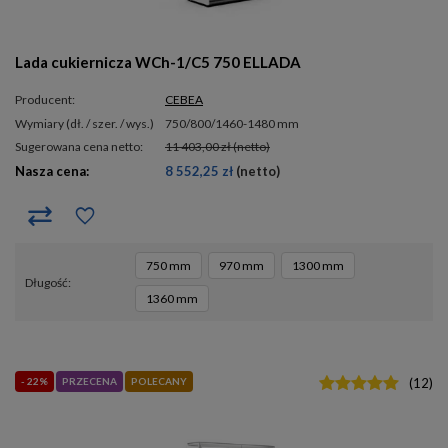
Lada cukiernicza WCh-1/C5 750 ELLADA
Producent:
CEBEA
wymiary (dł. / szer. / wys.)
750/800/1460-1480 mm
Sugerowana cena netto:
11 403,00 zł
(netto)
Nasza cena:
8 552,25 zł
(netto)
750 mm
970 mm
1300 mm
długość
1360 mm
- 22%
PRZECENA
POLECANY
(
12
)