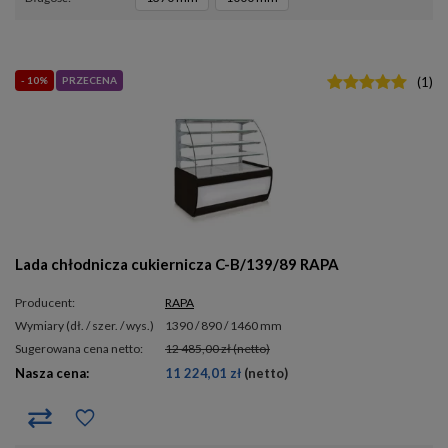
- 10%
PRZECENA
(
1
)
Lada chłodnicza cukiernicza C-B/139/89 RAPA
Producent:
RAPA
wymiary (dł. / szer. / wys.)
1390 / 890 / 1460 mm
Sugerowana cena netto:
12 485,00 zł
(netto)
Nasza cena:
11 224,01 zł
(netto)