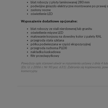
blat roboczy z płyty laminowanej 280 mm
podwójne gniazdo elektryczne montowane po prawej s
zasłony nocne
oświetlenie LED
Wyposażenie dodatkowe opcjonalne:
blat roboczy ze stali nierdzewnej lub granitu
oświetlenie mięsne LED
malowanie korpusu na dowolny kolor z palety RAL
przegroda stała szklana
półka podwieszana w części ekspozycyjnej
przegroda ruchoma PLEXI
nakładka kaskadowa
filtr przeciwpyłkowy
Powyższy opis stanowi utwór w rozumieniu ustawy z dnia 4 lut
(Dz. U. z 2006 r. Nr 90 poz. 631). Zabrania się kopiowania, pow
komercyjny.