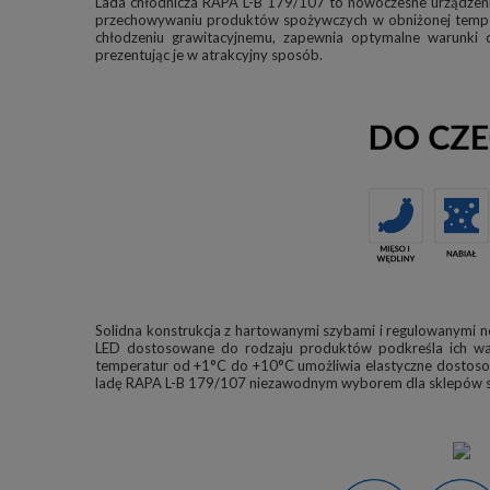
Lada chłodnicza RAPA L-B 179/107 to nowoczesne urządzenie
przechowywaniu produktów spożywczych w obniżonej temperat
chłodzeniu grawitacyjnemu, zapewnia optymalne warunki dl
prezentując je w atrakcyjny sposób.
Solidna konstrukcja z hartowanymi szybami i regulowanymi no
LED dostosowane do rodzaju produktów podkreśla ich walo
temperatur od +1°C do +10°C umożliwia elastyczne dostoso
ladę RAPA L-B 179/107 niezawodnym wyborem dla sklepów s