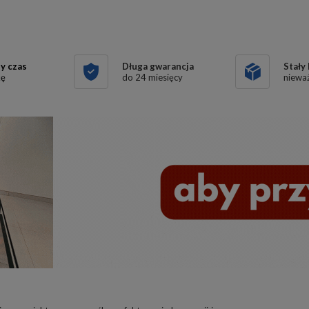
y czas
Długa gwarancja
Stały
kę
do 24 miesięcy
nieważ