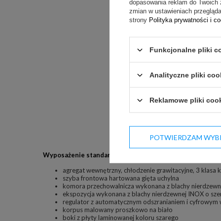
dopasowania reklam do Twoich 
zmian w ustawieniach przeglądar
strony
Polityka prywatności i c
Funkcjonalne pliki c
Analityczne pliki coo
Reklamowe pliki coo
POTWIERDZAM WYB
Wyposażenie standardowe:
agregat wewnętrzny, chłodzenie grawitacyjne, 3 klasa 
szyba frontowa hartowana gięta uchylna
komora przechowalnicza wykonana z blachy nierdzew
ekspozycja wykonana z blachy nierdzewnej INOX o sz
regulator z automatycznym odszranianiem i cyfrowym
korpus malowany proszkowo na biało
boki z płyty laminowanej koloru szarego