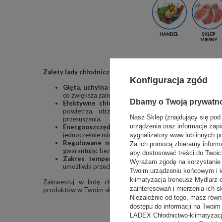
Zalety lady chłodniczej RAPA L-B 179/107:
Konfiguracja zgód
Gięta, uchylna szyba czołowa
: umożliwia wygodny do
co zwiększa zainteresowanie klientów i poprawia widoc
Dbamy o Twoją prywatn
Efektywne chłodzenie grawitacyjne (statyczne)
:
powietrza, utrzymując odpowiednią temperaturę
Nasz Sklep (znajdujący się pod
przesuszania.
urządzenia oraz informacje zapi
Energooszczędne oświetlenie LED
: skutecznie pod
jednocześnie minimalizując zużycie energii i obniżając k
sygnalizatory www lub innych p
Regulowane nogi
: pozwalają na stabilne ustawien
Za ich pomocą zbieramy inform
gwarantując bezpieczeństwo użytkowania w każdym mi
aby dostosować treści do Twoich
Zakres temperatur od +1°C do +10°C
: dostos
Wyrażam zgodę na korzystanie z
umożliwia przechowywanie ich w optymalnych warunkach
Twoim urządzeniu końcowym i i
klimatyzacja Ireneusz Mydlarz
Zainwestuj w ladę chłodniczą RAPA L-B 179/107, aby p
zainteresowań i mierzenia ich s
produktów w Twoim sklepie, zwiększając satysfakcję klientów 
Niezależnie od tego, masz równ
dostępu do informacji na Twoi
LADEX Chłodnictwo-klimatyzacj