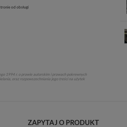
tronie od obsługi
ego 1994 r. o prawie autorskim i prawach pokrewnych
ielania, oraz rozpowszechniania jego treści na użytek
ZAPYTAJ O PRODUKT