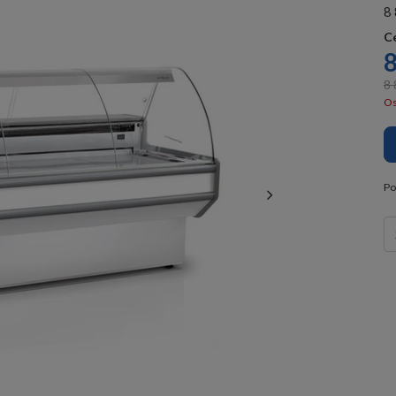
8 
C
8
8 
Os
Po