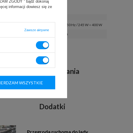
YRAŻAM ZGODY ” bądź dokonaj
ięcej informacji dowiesz się ze
klasa energetyczna
:
E
napięcie / moc znamionowa
:
230 V / 50 Hz / 245 W ÷ 400 W
Zawsze aktywne
dobowe zużycie energii
:
5,5 kWh
ekologiczny czynnik 
R290
chłodniczy
:
Pliki do pobrania
ERDZAM WSZYSTKIE
Film produktowy
Dodatki
Przegroda ruchoma do lady