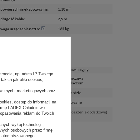
powierzchnia ekspozycyjna
:
1,18 m²
długość kabla
:
2,5 m
165 kg
waga urządzenia netto
:
Funkcje
chłodzenie
:
obieg grawitacyjny
rnecie, np. adres IP Twojego
regulator temperatury
:
elektroniczny z
akich jak pliki cookies,
wyświetlaczem
tycznych, marketingowych oraz
oświetlenie LED
:
w standardzie
okies, dostęp do informacji na
odszranianie
:
automatyczne
firmę LADEX Chłodnictwo-
automatyczne odparowanie 
tak (wyposażenie dodatkowe)
dopasowania reklam do Twoich
skroplin
:
nych wyżej technologii,
danych osobowych przez firmę
 zautomatyzowanego
Energia