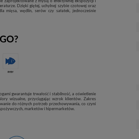
 zaprojektowane z myślą o efektywnej ekspozycji i
urze. Dzięki giętej, uchylnej szybie czołowej oraz
a mięsa, wędlin, serów czy sałatek, jednocześnie
gami gwarantuje trwałość i stabilność, a oświetlenie
ry wizualne, przyciągając wzrok klientów. Zakres
wanie do różnych potrzeb przechowywania, co czyni
pożywczych, marketów i hipermarketów.