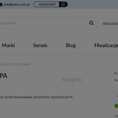
bok@ladex.com.pl
WHATSAPP
więcej opcj
Marki
Serwis
Blog
❗ Realizacj
cza L-B /179/107 RAPA
Pr
APA
Se
acji i przechowywania artykułów spożywczych.
Ce