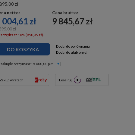
895,00 zł
ena netto:
Cena brutto:
 004,61 zł
9 845,67 zł
895,00 zł
zczędzasz 10% (890,39 zł).
Dodaj do porównania
DO KOSZYKA
Dodaj do ulubionych
 zakupie otrzymasz:
5 000,00 pkt.
Zakup w ratach
Leasing