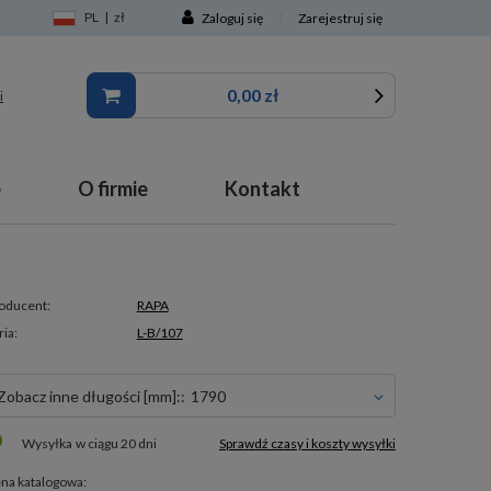
PL
|
zł
Zaloguj się
|
Zarejestruj się
0,00 zł
i
e
O firmie
Kontakt
oducent:
RAPA
ria:
L-B/107
Zobacz inne długości [mm]::
1790
Wysyłka
w ciągu 20 dni
Sprawdź czasy i koszty wysyłki
na katalogowa: