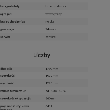
kategoria lady
:
lada chłodnicza
agregat
:
wewnętrzny
kraj pochodzenia 
:
Polska
gwarancja
:
24 m-ce
serwis
:
cały kraj
Liczby
długość
:
1790 mm
szerokość
:
1070 mm
wysokość
:
1220 mm
zakres temperatur
:
od +1 do +10°C
szerokość ekspozycji 
:
660 mm
pojemność użytkowa 
645 l
komory
: