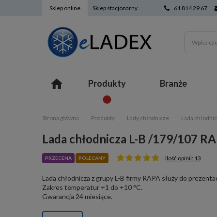
Sklep online
Sklep stacjonarny
61 814 29 67
Produkty
Branże
Strona główna
Produkty
Lady chłodnicze
Lada chłodni
Lada chłodnicza L-B /179/107 R
Ilość opinii: 13
PRZECENA
POLECANY
Lada chłodnicza z grupy L-B firmy RAPA służy do prezent
Zakres temperatur +1 do +10 °C.
Gwarancja 24 miesiące.