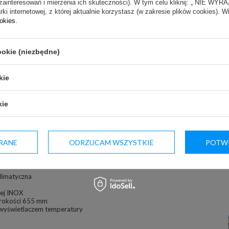
zainteresowań i mierzenia ich skuteczności). W tym celu kliknij: „ NIE W
ki internetowej, z której aktualnie korzystasz (w zakresie plików cookies). W
ookies
.
ookie (niezbędne)
kie
kie
RANE
ODRZUCAM WSZYSTKIE
POTWI
klimatyczna
nej INOX
erokości 655 mm
 wyświetlaczem temperatury