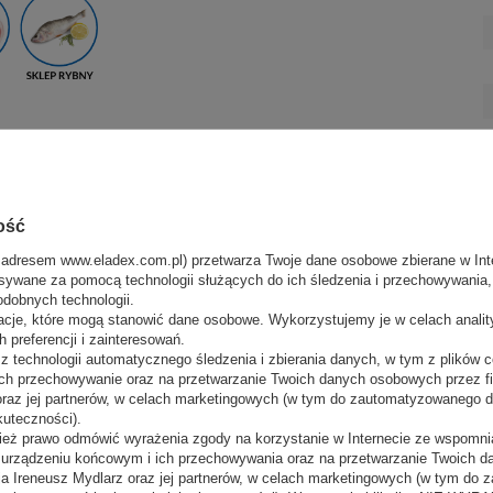
stęp do produktów oraz ich atrakcyjną prezentację,
zność oferty.
ość
 zapewnia równomierne rozprowadzanie chłodnego
 i świeżość przechowywanych artykułów bez ich
 adresem www.eladex.com.pl) przetwarza Twoje dane osobowe zbierane w Inte
sywane za pomocą technologii służących do ich śledzenia i przechowywania, t
kreśla walory estetyczne prezentowanych produktów,
oszty eksploatacji.
odobnych technologii.
ie urządzenia nawet na nierównych powierzchniach,
acje, które mogą stanowić dane osobowe. Wykorzystujemy je w celach anali
ejscu.
 preferencji i zainteresowań.
owany do różnorodnych produktów spożywczych,
 technologii automatycznego śledzenia i zbierania danych, w tym z plików co
, odpowiednio podkreślając ich jakość i świeżość.
ch przechowywanie oraz na przetwarzanie Twoich danych osobowych przez 
 oraz jej partnerów, w celach marketingowych (w tym do zautomatyzowanego 
odnieść standardy przechowywania i prezentacji
kuteczności).
i wyniki sprzedaży.
ież prawo odmówić wyrażenia zgody na korzystanie w Internecie ze wspomnia
m urządzeniu końcowym i ich przechowywania oraz na przetwarzanie Twoich 
a Ireneusz Mydlarz oraz jej partnerów, w celach marketingowych (w tym do