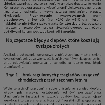
chłodzić czynnika, przez co ciśnienie w układzie drastycznie rośnie.
Kompresor pobiera znacznie więcej energii elektrycznej, generując
gigantyczne rachunki, a ryzyko zatarcia mechanizmu wzrasta
kilkukrotnie.
Przekroczenie rygorystycznych norm
przechowywania żywności (np. +2°C do +6°C dla mięsa i
nabiału) to nie tylko ryzyko utraty świeżości, ale też poważne
naruszenie przepisów prawa żywnościowego, zagrożone
dotkliwymi karami podczas kontroli Sanepidu.
Najczęstsze błędy sklepów, które kosztują
tysiące złotych
Analizując zgłoszenia serwisowe z ubiegłych lat, można śmiało
wysnuć wniosek, że za większość letnich awarii i wynikających z nich
strat odpowiadają powtarzalne zaniedbania ludzkie oraz błędy
organizacyjne.
Błąd 1 – brak regularnych przeglądów urządzeń
chłodniczych przed sezonem letnim
Wielu właścicieli przypomina sobie o istnieniu serwisu dopiero
wtedy, gdy maszyna ostatecznie odmówi posłuszeństwa.
Uruchomienie instalacji w szczycie upałów bez wcześniejszej
weryfikacji to czysta loteria. Kurz, pył i resztki folii zalegające na
lamelach skraplacza działają jak warstwa izolacji termicznej.