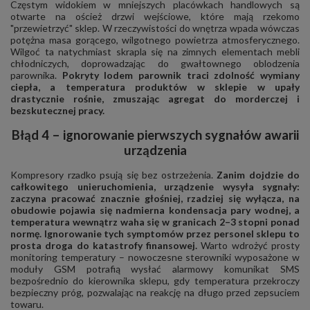
Częstym widokiem w mniejszych placówkach handlowych są
otwarte na oścież drzwi wejściowe, które mają rzekomo
"przewietrzyć" sklep. W rzeczywistości do wnętrza wpada wówczas
potężna masa gorącego, wilgotnego powietrza atmosferycznego.
Wilgoć ta natychmiast skrapla się na zimnych elementach mebli
chłodniczych, doprowadzając do gwałtownego oblodzenia
parownika.
Pokryty lodem parownik traci zdolność wymiany
ciepła, a temperatura produktów w sklepie w upały
drastycznie rośnie, zmuszając agregat do morderczej i
bezskutecznej pracy.
Błąd 4 – ignorowanie pierwszych sygnałów awarii
urządzenia
Kompresory rzadko psują się bez ostrzeżenia.
Zanim dojdzie do
całkowitego unieruchomienia, urządzenie wysyła sygnały:
zaczyna pracować znacznie głośniej, rzadziej się wyłącza, na
obudowie pojawia się nadmierna kondensacja pary wodnej, a
temperatura wewnątrz waha się w granicach 2–3 stopni ponad
normę. Ignorowanie tych symptomów przez personel sklepu to
prosta droga do katastrofy finansowej.
Warto wdrożyć prosty
monitoring temperatury – nowoczesne sterowniki wyposażone w
moduły GSM potrafią wysłać alarmowy komunikat SMS
bezpośrednio do kierownika sklepu, gdy temperatura przekroczy
bezpieczny próg, pozwalając na reakcję na długo przed zepsuciem
towaru.