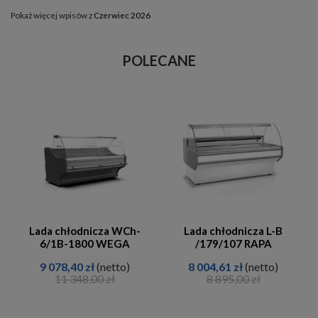
Pokaż więcej wpisów z
Czerwiec 2026
POLECANE
Lada chłodnicza WCh-
Lada chłodnicza L-B
6/1B-1800 WEGA
/179/107 RAPA
9 078,40 zł
(netto)
8 004,61 zł
(netto)
11 348,00 zł
8 895,00 zł