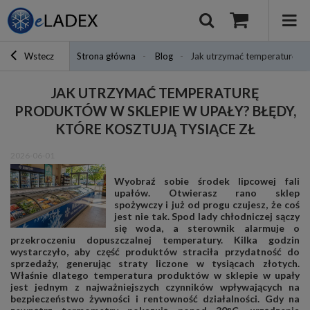
Wstecz
Strona główna
Blog
Jak utrzymać temperaturę pro
JAK UTRZYMAĆ TEMPERATURĘ
PRODUKTÓW W SKLEPIE W UPAŁY? BŁĘDY,
KTÓRE KOSZTUJĄ TYSIĄCE ZŁ
2026-06-01
Wyobraź sobie środek lipcowej fali
upałów. Otwierasz rano sklep
spożywczy i już od progu czujesz, że coś
jest nie tak. Spod lady chłodniczej sączy
się woda, a sterownik alarmuje o
przekroczeniu dopuszczalnej temperatury. Kilka godzin
wystarczyło, aby część produktów straciła przydatność do
sprzedaży, generując straty liczone w tysiącach złotych.
Właśnie dlatego temperatura produktów w sklepie w upały
jest jednym z najważniejszych czynników wpływających na
bezpieczeństwo żywności i rentowność działalności. Gdy na