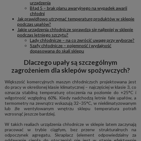
urządzenia
Błąd 5 – brak planu awaryjnego na wypadek awarii
chłodni
Jak prawidłowo utrzymać temperaturę produktów w sklepie
podczas upałów?
Jakie urządzenia chłodnicze sprawdzą się najlepiej w sklepie
podczas letniego szczytu?
Lady chłodnicze – na co zwrócić uwagę przy wyborze?
Szafy chłodnicze – pojemność i wydajność
dopasowana do skali sklepu
Dlaczego upały są szczególnym
zagrożeniem dla sklepów spożywczych?
Większość komercyjnych maszyn chłodniczych projektowana jest
do pracy w określonej klasie klimatycznej – najczęściej w klasie 3, co
oznacza stabilną temperaturę otoczenia na poziomie do +25°C i
wilgotność względną 60%. Kiedy nadchodzą letnie fale upałów, a
termometry na zewnątrz wskazują 32–35°C, w nieklimatyzowanym
lub źle wentylowanym wnętrzu sklepu temperatura potrafi
wzrosnąć jeszcze bardziej.
W takich realiach urządzenia chłodnicze w sklepie latem zaczynają
pracować w trybie ciągłym, bez przerw strukturalnych na
odpoczynek agregatu. Skraplacz (element odpowiedzialny za
oddawanie ciepła do otoczenia) nie jest w stanie efektywnie