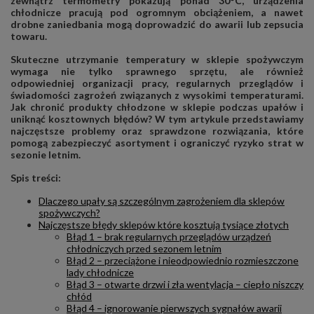
zewnątrz termometry pokazują ponad 30°C, urządzenia
chłodnicze pracują pod ogromnym obciążeniem, a nawet
drobne zaniedbania mogą doprowadzić do awarii lub zepsucia
towaru.
Skuteczne utrzymanie temperatury w sklepie spożywczym
wymaga nie tylko sprawnego sprzętu, ale również
odpowiedniej organizacji pracy, regularnych przeglądów i
świadomości zagrożeń związanych z wysokimi temperaturami.
Jak chronić produkty chłodzone w sklepie podczas upałów i
uniknąć kosztownych błędów? W tym artykule przedstawiamy
najczęstsze problemy oraz sprawdzone rozwiązania, które
pomogą zabezpieczyć asortyment i ograniczyć ryzyko strat w
sezonie letnim.
Spis treści:
Dlaczego upały są szczególnym zagrożeniem dla sklepów
spożywczych?
Najczęstsze błędy sklepów które kosztują tysiące złotych
Błąd 1 – brak regularnych przeglądów urządzeń
chłodniczych przed sezonem letnim
Błąd 2 – przeciążone i nieodpowiednio rozmieszczone
lady chłodnicze
Błąd 3 – otwarte drzwi i zła wentylacja – ciepło niszczy
chłód
Błąd 4 – ignorowanie pierwszych sygnałów awarii