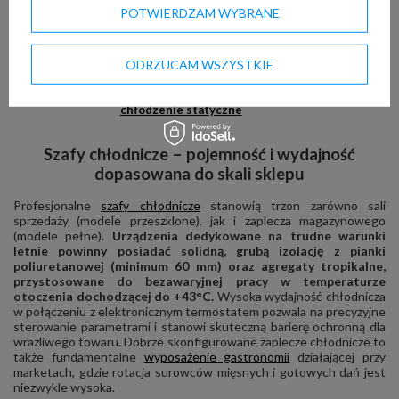
POTWIERDZAM WYBRANE
ODRZUCAM WSZYSTKIE
Lada chłodnicza WCh-
8/2580 CARMEN
chłodzenie statyczne
Szafy chłodnicze – pojemność i wydajność
dopasowana do skali sklepu
Profesjonalne
szafy chłodnicze
stanowią trzon zarówno sali
sprzedaży (modele przeszklone), jak i zaplecza magazynowego
(modele pełne).
Urządzenia dedykowane na trudne warunki
letnie powinny posiadać solidną, grubą izolację z pianki
poliuretanowej (minimum 60 mm) oraz agregaty tropikalne,
przystosowane do bezawaryjnej pracy w temperaturze
otoczenia dochodzącej do +43°C.
Wysoka wydajność chłodnicza
w połączeniu z elektronicznym termostatem pozwala na precyzyjne
sterowanie parametrami i stanowi skuteczną barierę ochronną dla
wrażliwego towaru. Dobrze skonfigurowane zaplecze chłodnicze to
także fundamentalne
wyposażenie gastronomii
działającej przy
marketach, gdzie rotacja surowców mięsnych i gotowych dań jest
niezwykle wysoka.