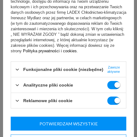
chroniąc asortyment przed nagrzewaniem.
technologii, dostępu do informacji na Twoim urządzeniu
końcowym i ich przechowywania oraz na przetwarzanie Twoich
danych osobowych przez firmę LADEX Chłodnictwo-klimatyzacja
Ireneusz Mydlarz oraz jej partnerów, w celach marketingowych
(w tym do zautomatyzowanego dopasowania reklam do Twoich
zainteresowań i mierzenia ich skuteczności). W tym celu kliknij:
„ NIE WYRAŻAM ZGODY ” bądź dokonaj zmian w ustawieniach
przeglądarki internetowej, z której aktualnie korzystasz (w
zakresie plików cookies). Więcej informacji dowiesz się ze
strony
Polityka prywatności i cookies
.
Zawsze
Funkcjonalne pliki cookie (niezbędne)
aktywne
Lada chłodnicza WCh-6/1B-
Lada chłodnicza SAMA
1570 WEGA
150XL chłodzenie
Analityczne pliki cookie
dynamiczne
Reklamowe pliki cookie
POTWIERDZAM WSZYSTKIE