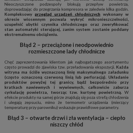
Nieoczyszczone podzespoły blokują przepływ powietrza,
doprowadzając do przegrzania kompresora w zaledwie kilka godzin.
Kompleksowy
przegląd urządzeń chłodniczych
wykonany w
okresie wiosennym pozwala wykryć mikronieszczelności,
uzupełnić ubytki czynnika chłodniczego oraz zweryfikować
stan automatyki sterującej, zanim system zostanie poddany
ekstremalnemu obciążeniu.
Błąd 2 – przeciążone i neodpowiednio
rozmieszczone lady chłodnicze
Chęć zaprezentowania klientom jak najbogatszego asortymentu
często prowadzi do zjawiska tzw. przeładowania ekspozycji.
Każda
witryna ma ściśle wyznaczoną linię maksymalnego załadunku
(często oznaczoną czerwoną linią lub perforacją). Układanie
produktów powyżej tej granicy, bądź bezpośrednio przy
kratkach nawiewnych i wywiewnych, całkowicie zaburza
cyrkulację powietrza, tworząc tzw. kurtynę powietrzną.
W
efekcie produkty na samej górze znajdują się poza strefą chłodzenia
i ulegają zepsuciu, mimo że termometr urządzenia (mierzący
temperaturę przy parowniku) wskazuje prawidłowe parametry.
Błąd 3 – otwarte drzwi i zła wentylacja – ciepło
niszczy chłód