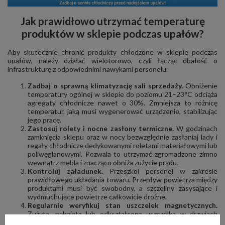
Jak prawidłowo utrzymać temperaturę
produktów w sklepie podczas upałów?
Aby skutecznie chronić produkty chłodzone w sklepie podczas
upałów, należy działać wielotorowo, czyli łącząc dbałość o
infrastrukturę z odpowiednimi nawykami personelu.
Zadbaj o sprawną klimatyzację sali sprzedaży.
Obniżenie
temperatury ogólnej w sklepie do poziomu 21–23°C odciąża
agregaty chłodnicze nawet o 30%. Zmniejsza to różnicę
temperatur, jaką musi wygenerować urządzenie, stabilizując
jego pracę.
Zastosuj rolety i nocne zasłony termiczne.
W godzinach
zamknięcia sklepu oraz w nocy bezwzględnie zasłaniaj lady i
regały chłodnicze dedykowanymi roletami materiałowymi lub
poliwęglanowymi. Pozwala to utrzymać zgromadzone zimno
wewnątrz mebla i znacząco obniża zużycie prądu.
Kontroluj załadunek.
Przeszkol personel w zakresie
prawidłowego układania towaru. Przepływ powietrza między
produktami musi być swobodny, a szczeliny zasysające i
wydmuchujące powietrze całkowicie drożne.
Regularnie weryfikuj stan uszczelek magnetycznych.
Zużyta, pęknięta lub odkształcona uszczelka w drzwiach
szafy chłodniczej sprawia, że do wnętrza stale zasysane jest