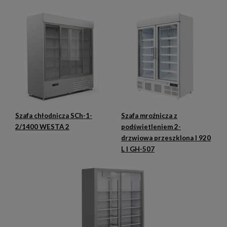
Szafa chłodnicza SCh-1-
Szafa mroźnicza z
2/1400 WESTA 2
podświetleniem 2-
drzwiowa przeszklona I 920
L I GH-507