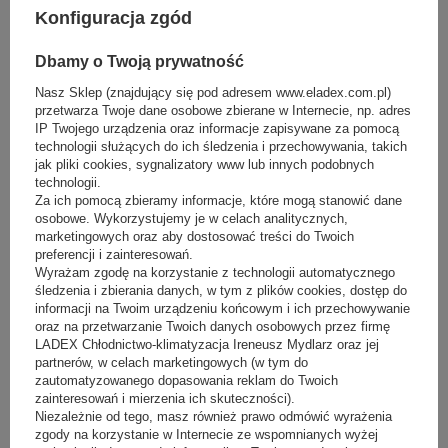
ciepłe powietrze. Prosty test z kartką papieru przytrzaśniętą
Konfiguracja zgód
drzwiami pozwoli ocenić siłę przylegania magnesu.
Jakie urządzenia chłodnicze sprawdzą się
Dbamy o Twoją prywatność
najlepiej w sklepie podczas letniego
Nasz Sklep (znajdujący się pod adresem www.eladex.com.pl)
szczytu?
przetwarza Twoje dane osobowe zbierane w Internecie, np. adres
IP Twojego urządzenia oraz informacje zapisywane za pomocą
technologii służących do ich śledzenia i przechowywania, takich
Wybór odpowiedniego sprzętu to fundament bezpieczeństwa
jak pliki cookies, sygnalizatory www lub innych podobnych
mikrobiologicznego żywności. Inwestując w wyposażenie placówki,
technologii.
warto stawiać na rozwiązania renomowanych producentów,
Za ich pomocą zbieramy informacje, które mogą stanowić dane
charakteryzujące się podwyższoną klasą technologiczną.
osobowe. Wykorzystujemy je w celach analitycznych,
Lady chłodnicze – na co zwrócić uwagę przy
marketingowych oraz aby dostosować treści do Twoich
preferencji i zainteresowań.
wyborze?
Wyrażam zgodę na korzystanie z technologii automatycznego
śledzenia i zbierania danych, w tym z plików cookies, dostęp do
Wybierając nowoczesne
lady chłodnicze
, kluczowym parametrem
informacji na Twoim urządzeniu końcowym i ich przechowywanie
jest rodzaj zastosowanego chłodzenia.
W okresie letnim znacznie
oraz na przetwarzanie Twoich danych osobowych przez firmę
lepiej sprawdzają się modele z chłodzeniem dynamicznym
LADEX Chłodnictwo-klimatyzacja Ireneusz Mydlarz oraz jej
(wymuszonym wentylatorem), które gwarantują błyskawiczny
partnerów, w celach marketingowych (w tym do
powrót do zadanej temperatury po otwarciu szyb
ekspozycyjnych.
Warto również zweryfikować, czy lada posiada
zautomatyzowanego dopasowania reklam do Twoich
automatyczne odparowanie kondensatu oraz czy jej konstrukcja
zainteresowań i mierzenia ich skuteczności).
ułatwia codzienne mycie i dezynfekcję. Przeszklone fronty z
Niezależnie od tego, masz również prawo odmówić wyrażenia
szybami niskoemisyjnymi dodatkowo odbijają promienie cieplne,
zgody na korzystanie w Internecie ze wspomnianych wyżej