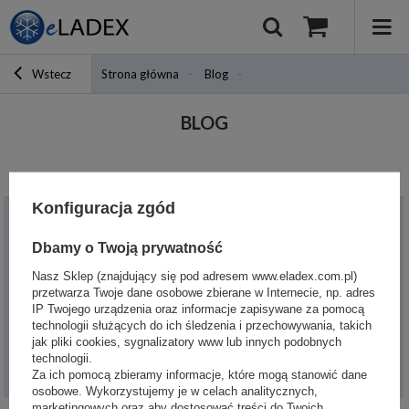
Wstecz
Strona główna
Blog
BLOG
Konfiguracja zgód
Moje zamówienie
Dbamy o Twoją prywatność
Status zamówienia
Nasz Sklep (znajdujący się pod adresem www.eladex.com.pl)
Śledzenie przesyłki
przetwarza Twoje dane osobowe zbierane w Internecie, np. adres
IP Twojego urządzenia oraz informacje zapisywane za pomocą
Chcę zareklamować towar
technologii służących do ich śledzenia i przechowywania, takich
Chcę zwrócić towar
jak pliki cookies, sygnalizatory www lub innych podobnych
technologii.
Chcę wymienić towar
Za ich pomocą zbieramy informacje, które mogą stanowić dane
osobowe. Wykorzystujemy je w celach analitycznych,
marketingowych oraz aby dostosować treści do Twoich