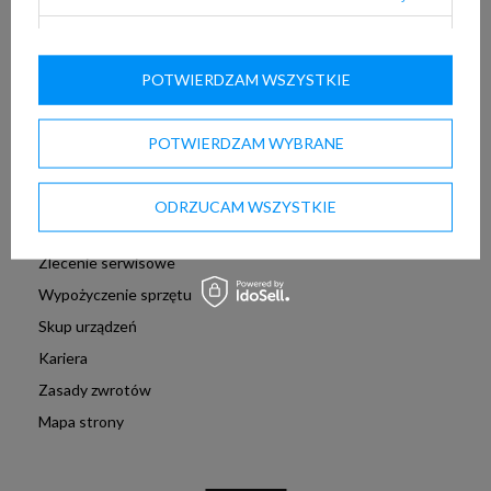
Obejrzyj z Whatsapp
❗Odroczona płatność
Analityczne pliki cookie
Leasing dla firm
POTWIERDZAM WSZYSTKIE
Reklamowe pliki cookie
System ratalny
❗ Konfigurator on-line
POTWIERDZAM WYBRANE
Program lojalnościowy
Program Cashback
ODRZUCAM WSZYSTKIE
Program partnerski
Zlecenie serwisowe
Wypożyczenie sprzętu
Skup urządzeń
Kariera
Zasady zwrotów
Mapa strony