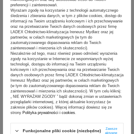
Moje konto
preferencji i zainteresowań.
Wyrażam zgodę na korzystanie z technologii automatycznego
Zarejestruj się
śledzenia i zbierania danych, w tym z plików cookies, dostęp do
informacji na Twoim urządzeniu końcowym i ich przechowywanie
Moje zamówienia
oraz na przetwarzanie Twoich danych osobowych przez firmę
LADEX Chłodnictwo-klimatyzacja Ireneusz Mydlarz oraz jej
Koszyk
partnerów, w celach marketingowych (w tym do
Obserwowane
zautomatyzowanego dopasowania reklam do Twoich
zainteresowań i mierzenia ich skuteczności).
Historia transakcji
Niezależnie od tego, masz również prawo odmówić wyrażenia
zgody na korzystanie w Internecie ze wspomnianych wyżej
Moje rabaty
technologii, dostępu do informacji na Twoim urządzeniu
Newsletter
końcowym i ich przechowywania oraz na przetwarzanie Twoich
danych osobowych przez firmę LADEX Chłodnictwo-klimatyzacja
Ireneusz Mydlarz oraz jej partnerów, w celach marketingowych
Informacje podstawowe
(w tym do zautomatyzowanego dopasowania reklam do Twoich
zainteresowań i mierzenia ich skuteczności). W tym celu kliknij:
Regulamin sklepu
„ NIE WYRAŻAM ZGODY ” bądź dokonaj zmian w ustawieniach
Polityka prywatności
przeglądarki internetowej, z której aktualnie korzystasz (w
zakresie plików cookies). Więcej informacji dowiesz się ze
Dostawa i płatność
strony
Polityka prywatności i cookies
.
❗ Abonament na sprzęt
Video-oferta
Zawsze
Funkcjonalne pliki cookie (niezbędne)
aktywne