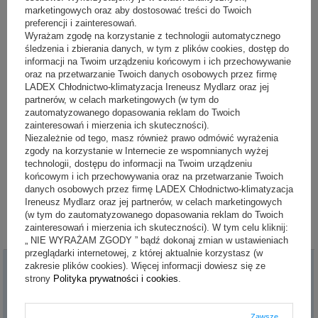
Jak otworzyć i wyposażyć sklep rybny?
marketingowych oraz aby dostosować treści do Twoich
preferencji i zainteresowań.
Wyrażam zgodę na korzystanie z technologii automatycznego
śledzenia i zbierania danych, w tym z plików cookies, dostęp do
informacji na Twoim urządzeniu końcowym i ich przechowywanie
oraz na przetwarzanie Twoich danych osobowych przez firmę
LADEX Chłodnictwo-klimatyzacja Ireneusz Mydlarz oraz jej
partnerów, w celach marketingowych (w tym do
zautomatyzowanego dopasowania reklam do Twoich
zainteresowań i mierzenia ich skuteczności).
Niezależnie od tego, masz również prawo odmówić wyrażenia
zgody na korzystanie w Internecie ze wspomnianych wyżej
Otwórz dochodowy sklep rybny – sprawdź, jakie formalności i sprzęt są
technologii, dostępu do informacji na Twoim urządzeniu
potrzebne, by sprzedawać świeże ryby zgodnie z przepisami i
końcowym i ich przechowywania oraz na przetwarzanie Twoich
przyciągać klientów.
danych osobowych przez firmę LADEX Chłodnictwo-klimatyzacja
Przeczytaj więcej
Ireneusz Mydlarz oraz jej partnerów, w celach marketingowych
(w tym do zautomatyzowanego dopasowania reklam do Twoich
zainteresowań i mierzenia ich skuteczności). W tym celu kliknij:
„ NIE WYRAŻAM ZGODY ” bądź dokonaj zmian w ustawieniach
przeglądarki internetowej, z której aktualnie korzystasz (w
zakresie plików cookies). Więcej informacji dowiesz się ze
Moje zamówienie
strony
Polityka prywatności i cookies
.
Status zamówienia
Zawsze