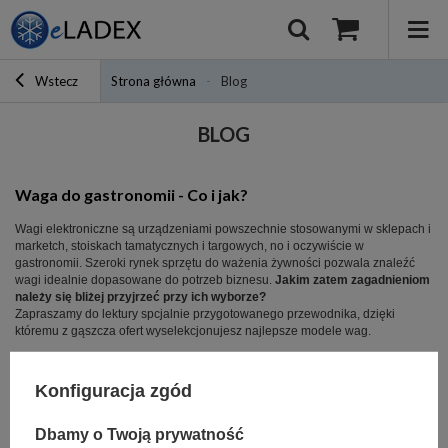
Wstecz
Strona główna
Blog
BLOG
Waga do gastronomii - Co i jak?
Wagi elektroniczne są urządzeniami powszechnie stosowanymi w sklepach i
marketch, stoiskach tamatycznych i targowych, no i oczywiście w
gastronomii. Szeroki rynek sprzętu do ważenia żywności pozwala znaleźć
wagi idealnie dopasowane do potrzeb biznesu.
Jakim zatem zagadnieniom
należy się bliżej przyjrzeć przy ich wyborze?
Zapraszamy do lektury spcjalnie przygotowanego przewodnika, dzięki
któremu z gąszcza ofert wyselekcjonujesz najlepsze modele wag.
Przeczytaj więcej
Konfiguracja zgód
Jak wybrać krajalnicę? - rady eksperta
Dbamy o Twoją prywatność
Krajalnica stanowi jedną z najważniejszych maszyn na wyposażeniu sklepu