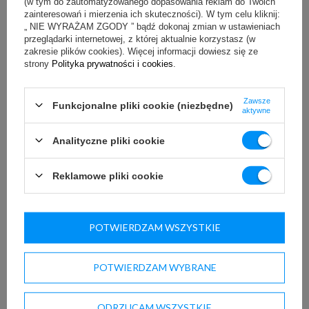
(w tym do zautomatyzowanego dopasowania reklam do Twoich
zainteresowań i mierzenia ich skuteczności). W tym celu kliknij:
Zarejestruj się
„ NIE WYRAŻAM ZGODY ” bądź dokonaj zmian w ustawieniach
przeglądarki internetowej, z której aktualnie korzystasz (w
Moje zamówienia
zakresie plików cookies). Więcej informacji dowiesz się ze
strony
Polityka prywatności i cookies
.
Koszyk
Obserwowane
Zawsze
Funkcjonalne pliki cookie (niezbędne)
Historia transakcji
aktywne
Moje rabaty
Analityczne pliki cookie
Newsletter
Reklamowe pliki cookie
Informacje podstawowe
Regulamin sklepu
Polityka prywatności
POTWIERDZAM WSZYSTKIE
Dostawa i płatność
❗ Abonament na sprzęt
POTWIERDZAM WYBRANE
Video-oferta
Obejrzyj z Whatsapp
ODRZUCAM WSZYSTKIE