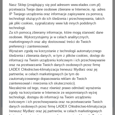
oraz firmy zajmującej się gastronomią czy cateringiem. Praca tego
Nasz Sklep (znajdujący się pod adresem www.eladex.com.pl)
urządzenia ma na celu
szybkie
,
wygodne
a przy tym
bezpieczne
krojenie
przetwarza Twoje dane osobowe zbierane w Internecie, np. adres
produktów spożywczych np. chleba, wędlin, sera, na wybrane grubości,
IP Twojego urządzenia oraz informacje zapisywane za pomocą
równe plasterki.
technologii służących do ich śledzenia i przechowywania, takich
W jaki sposób dokonać najwłaściwszego
wyboru
?
Wystarczy zwrócić
jak pliki cookies, sygnalizatory www lub innych podobnych
uwagę na kilka czynników, aby zakupiona krajalnica służyła na długie lata.
technologii.
Za ich pomocą zbieramy informacje, które mogą stanowić dane
Przeczytaj więcej
osobowe. Wykorzystujemy je w celach analitycznych,
marketingowych oraz aby dostosować treści do Twoich
preferencji i zainteresowań.
Wyrażam zgodę na korzystanie z technologii automatycznego
śledzenia i zbierania danych, w tym z plików cookies, dostęp do
Moje zamówienie
informacji na Twoim urządzeniu końcowym i ich przechowywanie
oraz na przetwarzanie Twoich danych osobowych przez firmę
Status zamówienia
LADEX Chłodnictwo-klimatyzacja Ireneusz Mydlarz oraz jej
partnerów, w celach marketingowych (w tym do
Śledzenie przesyłki
zautomatyzowanego dopasowania reklam do Twoich
zainteresowań i mierzenia ich skuteczności).
Chcę zareklamować towar
Niezależnie od tego, masz również prawo odmówić wyrażenia
Chcę zwrócić towar
zgody na korzystanie w Internecie ze wspomnianych wyżej
technologii, dostępu do informacji na Twoim urządzeniu
Chcę wymienić towar
końcowym i ich przechowywania oraz na przetwarzanie Twoich
danych osobowych przez firmę LADEX Chłodnictwo-klimatyzacja
Ireneusz Mydlarz oraz jej partnerów, w celach marketingowych
Moje konto