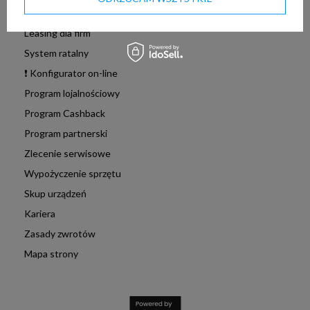
❗Odroczona płatność
Leasing dla firm
System ratalny
❗ Konfigurator on-line
Program lojalnościowy
Program Cashback
Program partnerski
Zlecenie serwisowe
Wypożyczenie sprzętu
Skup urządzeń
Kariera
Zasady zwrotów
Mapa strony