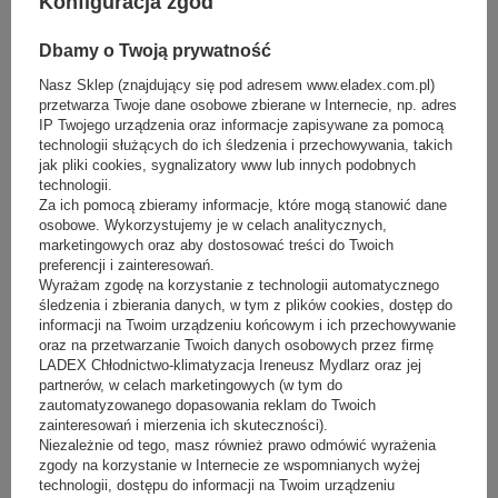
Konfiguracja zgód
automatyczne
Dbamy o Twoją prywatność
napięcie / moc znamionowa
:
Nasz Sklep (znajdujący się pod adresem www.eladex.com.pl)
230V / 800W
przetwarza Twoje dane osobowe zbierane w Internecie, np. adres
dobowe zużycie energii
:
IP Twojego urządzenia oraz informacje zapisywane za pomocą
technologii służących do ich śledzenia i przechowywania, takich
6,5 kWh
jak pliki cookies, sygnalizatory www lub innych podobnych
technologii.
ekologiczny czynnik chłodniczy
:
Za ich pomocą zbieramy informacje, które mogą stanowić dane
R290
osobowe. Wykorzystujemy je w celach analitycznych,
marketingowych oraz aby dostosować treści do Twoich
waga urządzenia netto
:
preferencji i zainteresowań.
Wyrażam zgodę na korzystanie z technologii automatycznego
200 kg
śledzenia i zbierania danych, w tym z plików cookies, dostęp do
informacji na Twoim urządzeniu końcowym i ich przechowywanie
condition
:
oraz na przetwarzanie Twoich danych osobowych przez firmę
New
LADEX Chłodnictwo-klimatyzacja Ireneusz Mydlarz oraz jej
partnerów, w celach marketingowych (w tym do
zautomatyzowanego dopasowania reklam do Twoich
zainteresowań i mierzenia ich skuteczności).
Dodatki
Niezależnie od tego, masz również prawo odmówić wyrażenia
zgody na korzystanie w Internecie ze wspomnianych wyżej
technologii, dostępu do informacji na Twoim urządzeniu