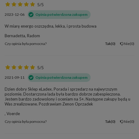
5/5
2023-12-06
Opinia potwierdzona zakupem
W miarę energo oszczędna, lekka, i prosta budowa
Bernadetta, Radom
Czy opinia była pomocna?
Tak
0
Nie
0
5/5
2021-09-11
Opinia potwierdzona zakupem
Dzien dobry Sklep eLadex. Porada i sprzedarz na najwyrzszym
poziomie. Dostarczona lada była bardzo dobrze zabespieczona.
Jestem bardzo zadowolony i oceniam na 5+. Następne zakupy będą u
Was zrealizowane. Pozdrawiam Zenon Oprzadek
, Voerde
Czy opinia była pomocna?
Tak
0
Nie
0