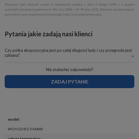
Powyższy opis stanowi utwór w rozumieniu ustawy z dnia 4 lutego 1994 r. o prawie
autorskim i prawach pokrewnych (Dz. U. z 2006 r. Nr 90 poz. 631). Zabrania się kopiowania,
powielania, oraz rozpowszechniania jego treści na użytek komercyjny.
Pytania jakie zadają nasi klienci
Czy półka ekspozycyjna jest po całej długości lady i czy przegroda jest
szklana?
Nie znalazłeś odpowiedzi?
ZADAJ PYTANIE
model
:
WCH G0.8/2.5 MAWI
zakres temperatur
: