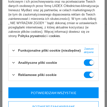
końcowym i ich przechowywania oraz na przetwarzanie Twoich
danych osobowych przez firmę LADEX Chłodnictwo-klimatyzacja
Przegroda ruchoma do lady chłodniczej
Ireneusz Mydlarz oraz jej partnerów, w celach marketingowych
275,50 zł
(netto)
290,00 zł
(w tym do zautomatyzowanego dopasowania reklam do Twoich
zainteresowań i mierzenia ich skuteczności). W tym celu kliknij:
„ NIE WYRAŻAM ZGODY ” bądź dokonaj zmian w ustawieniach
przeglądarki internetowej, z której aktualnie korzystasz (w
zakresie plików cookies). Więcej informacji dowiesz się ze
komplet kół - wersje jezdne
strony
Polityka prywatności i cookies
.
395,00 zł
(netto)
Zawsze
Funkcjonalne pliki cookie (niezbędne)
aktywne
Analityczne pliki cookie
Reklamowe pliki cookie
POTWIERDZAM WSZYSTKIE
POTWIERDZAM WYBRANE