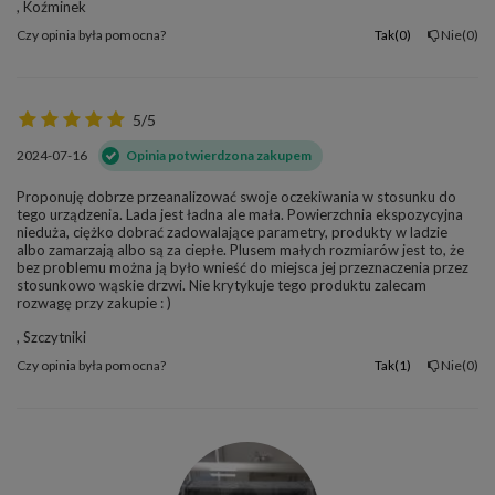
, Koźminek
Czy opinia była pomocna?
Tak
0
Nie
0
5/5
2024-07-16
Opinia potwierdzona zakupem
Proponuję dobrze przeanalizować swoje oczekiwania w stosunku do
tego urządzenia. Lada jest ładna ale mała. Powierzchnia ekspozycyjna
nieduża, ciężko dobrać zadowalające parametry, produkty w ladzie
albo zamarzają albo są za ciepłe. Plusem małych rozmiarów jest to, że
bez problemu można ją było wnieść do miejsca jej przeznaczenia przez
stosunkowo wąskie drzwi. Nie krytykuje tego produktu zalecam
rozwagę przy zakupie : )
, Szczytniki
Czy opinia była pomocna?
Tak
1
Nie
0