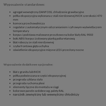
Wyposażenie standardowe:
agregat wewnętrzny DANFOSS,
chłodzenie grawitacyjne
półka ekspozycyjna wykonana z stali nierdzewnej INOX szerokości 470
mm
komora przechowalnicza
regulator z automatycznym odszranianiem i cyfrowym wyświetlaczem
temperatury
korpus i podstawa malowane proszkowo na kolor biały RAL 9003
boki ABS i korpus izolowany pianką poliuretanową
blat roboczy ze stali nierdzewnej
szyba frontowa gięta uchylna
oświetlenie ekspozycyjne mięsne LED i przesłony nocne
Wyposażenie dodatkowe opcjonalne:
blat z granitu lub INOX
półka podwieszana w części ekspozycyjnej
przegroda szklana stała
przegroda ruchoma plexi
elementy łączne do montażu w ciągi
kolorowe panele ozdobne wg. palety RAL
narożnik zewnętrzny lub wewnętrzny chłodniczy