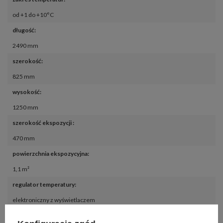
od +1 do +10°C
długość
:
2490 mm
szerokość
:
825 mm
wysokość
:
1250 mm
szerokość ekspozycji 
:
470 mm
powierzchnia ekspozycyjna
:
1,1 m²
regulator temperatury
:
elektroniczny z wyświetlaczem
odszranianie
: