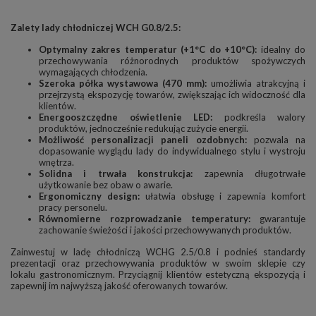
Zalety lady chłodniczej WCH G0.8/2.5:
Optymalny zakres temperatur (+1°C do +10°C):
idealny do
przechowywania różnorodnych produktów spożywczych
wymagających chłodzenia.
Szeroka półka wystawowa (470 mm):
umożliwia atrakcyjną i
przejrzystą ekspozycję towarów, zwiększając ich widoczność dla
klientów.
Energooszczędne oświetlenie LED:
podkreśla walory
produktów, jednocześnie redukując zużycie energii.
Możliwość personalizacji paneli ozdobnych:
pozwala na
dopasowanie wyglądu lady do indywidualnego stylu i wystroju
wnętrza.
Solidna i trwała konstrukcja:
zapewnia długotrwałe
użytkowanie bez obaw o awarie.
Ergonomiczny design:
ułatwia obsługę i zapewnia komfort
pracy personelu.
Równomierne rozprowadzanie temperatury:
gwarantuje
zachowanie świeżości i jakości przechowywanych produktów.
Zainwestuj w ladę chłodniczą WCHG 2.5/0.8 i podnieś standardy
prezentacji oraz przechowywania produktów w swoim sklepie czy
lokalu gastronomicznym. Przyciągnij klientów estetyczną ekspozycją i
zapewnij im najwyższą jakość oferowanych towarów.