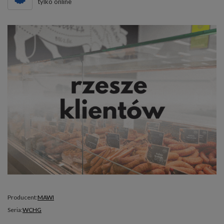
tylko online
Producent:
MAWI
Seria:
WCHG