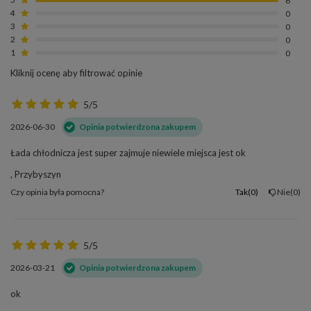
4
0
3
0
2
0
1
0
Kliknij ocenę aby filtrować opinie
5/5
2026-06-30
Opinia potwierdzona zakupem
Łada chłodnicza jest super zajmuje niewiele miejsca jest ok
, Przybyszyn
Czy opinia była pomocna?
Tak
0
Nie
0
5/5
2026-03-21
Opinia potwierdzona zakupem
ok