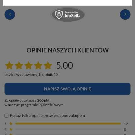
OPINIE NASZYCH KLIENTÓW
5.00
Liczba wystawionych opinii: 12
NAPISZ SWOJĄ OPINIĘ
Za opinię otrzymasz
200 pkt.
w naszym programie lojalnościowym.
Pokaż tylko opinie potwierdzone zakupem
5
12
4
0
3
0