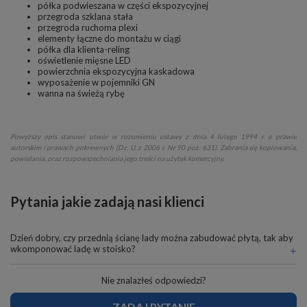
półka podwieszana w części ekspozycyjnej
przegroda szklana stała
przegroda ruchoma plexi
elementy łączne do montażu w ciągi
półka dla klienta-reling
oświetlenie mięsne LED
powierzchnia ekspozycyjna kaskadowa
wyposażenie w pojemniki GN
wanna na świeżą rybę
Powyższy opis stanowi utwór w rozumieniu ustawy z dnia 4 lutego 1994 r. o prawie
autorskim i prawach pokrewnych (Dz. U. z 2006 r. Nr 90 poz. 631). Zabrania się kopiowania,
powielania, oraz rozpowszechniania jego treści na użytek komercyjny.
Pytania jakie zadają nasi klienci
Dzień dobry, czy przednią ścianę lady można zabudować płytą, tak aby
wkomponować ladę w stoisko?
Nie znalazłeś odpowiedzi?
ZADAJ PYTANIE