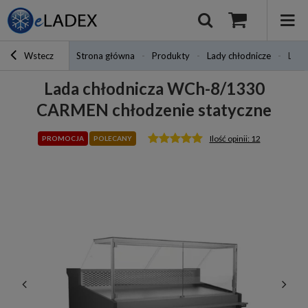
Wstecz
Strona główna
Produkty
Lady chłodnicze
Lada
Lada chłodnicza WCh-8/1330
CARMEN chłodzenie statyczne
Ilość opinii: 12
PROMOCJA
POLECANY