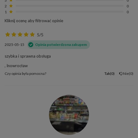
2
0
1
0
Kliknij ocenę aby filtrować opinie
5/5
2025-05-15
Opinia potwierdzona zakupem
szybka i sprawna obsługa
, Inowrocław
Czy opinia była pomocna?
Tak
0
Nie
0