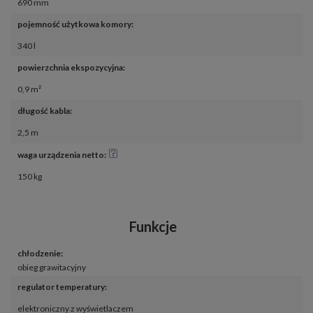
690 mm
pojemność użytkowa komory
:
340 l
powierzchnia ekspozycyjna
:
0,9 m²
długość kabla
:
2,5 m
waga urządzenia netto
:
150 kg
Funkcje
chłodzenie
:
obieg grawitacyjny
regulator temperatury
:
elektroniczny z wyświetlaczem