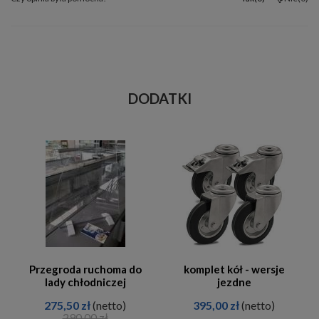
DODATKI
Przegroda ruchoma do
komplet kół - wersje
lady chłodniczej
jezdne
275,50 zł
(netto)
395,00 zł
(netto)
290,00 zł