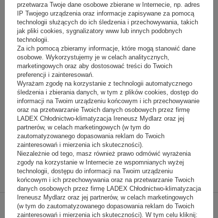
przetwarza Twoje dane osobowe zbierane w Internecie, np. adres
ekologiczny czynnik chłodniczy
:
IP Twojego urządzenia oraz informacje zapisywane za pomocą
R290
technologii służących do ich śledzenia i przechowywania, takich
jak pliki cookies, sygnalizatory www lub innych podobnych
technologii.
Za ich pomocą zbieramy informacje, które mogą stanowić dane
Pliki do pobrania
osobowe. Wykorzystujemy je w celach analitycznych,
marketingowych oraz aby dostosować treści do Twoich
preferencji i zainteresowań.
Film produktowy
Wyrażam zgodę na korzystanie z technologii automatycznego
Karta katalogowa
śledzenia i zbierania danych, w tym z plików cookies, dostęp do
informacji na Twoim urządzeniu końcowym i ich przechowywanie
oraz na przetwarzanie Twoich danych osobowych przez firmę
LADEX Chłodnictwo-klimatyzacja Ireneusz Mydlarz oraz jej
Dodatki
partnerów, w celach marketingowych (w tym do
zautomatyzowanego dopasowania reklam do Twoich
zainteresowań i mierzenia ich skuteczności).
Niezależnie od tego, masz również prawo odmówić wyrażenia
Lada witrynowa grzewcza CARMEN
zgody na korzystanie w Internecie ze wspomnianych wyżej
BEMAR 1330
technologii, dostępu do informacji na Twoim urządzeniu
10 254,37 zł
(netto)
12 834,00 zł
końcowym i ich przechowywania oraz na przetwarzanie Twoich
danych osobowych przez firmę LADEX Chłodnictwo-klimatyzacja
Ireneusz Mydlarz oraz jej partnerów, w celach marketingowych
(w tym do zautomatyzowanego dopasowania reklam do Twoich
zainteresowań i mierzenia ich skuteczności). W tym celu kliknij:
Przegroda ruchoma do lady chłodniczej