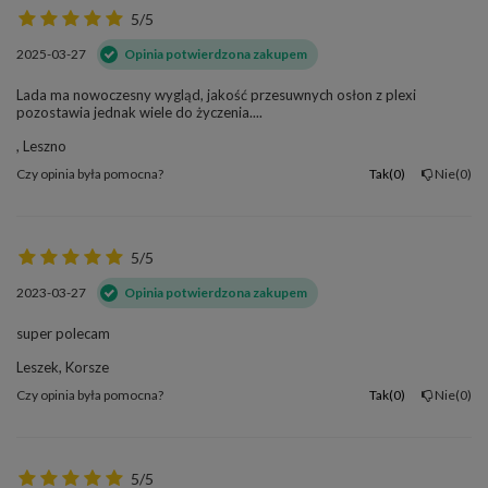
5/5
2025-03-27
Opinia potwierdzona zakupem
Lada ma nowoczesny wygląd, jakość przesuwnych osłon z plexi
pozostawia jednak wiele do życzenia....
, Leszno
Czy opinia była pomocna?
Tak
0
Nie
0
5/5
2023-03-27
Opinia potwierdzona zakupem
super polecam
Leszek, Korsze
Czy opinia była pomocna?
Tak
0
Nie
0
5/5