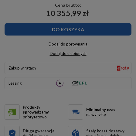
Cena brutto:
10 355,99 zł
DO KOSZYKA
Dodaj do porównania
Dodaj do ulubionych
Zakup w ratach
Leasing
Produkty
Minimalny czas
sprowadzamy
na wysyłkę
priorytetowo
Długa gwarancja
Stały koszt dostawy
do 24 miesięcy
nieważne jak daleko