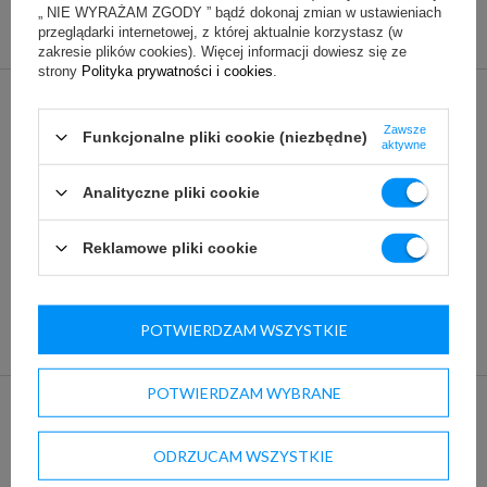
„ NIE WYRAŻAM ZGODY ” bądź dokonaj zmian w ustawieniach
275,50 zł
(netto)
290,00 zł
przeglądarki internetowej, z której aktualnie korzystasz (w
zakresie plików cookies). Więcej informacji dowiesz się ze
strony
Polityka prywatności i cookies
.
komplet kół - wersje jezdne
Zawsze
Funkcjonalne pliki cookie (niezbędne)
395,00 zł
(netto)
aktywne
Analityczne pliki cookie
Reklamowe pliki cookie
POTWIERDZAM WSZYSTKIE
POTWIERDZAM WYBRANE
ZADOWOLENI KLIENCI
ODRZUCAM WSZYSTKIE