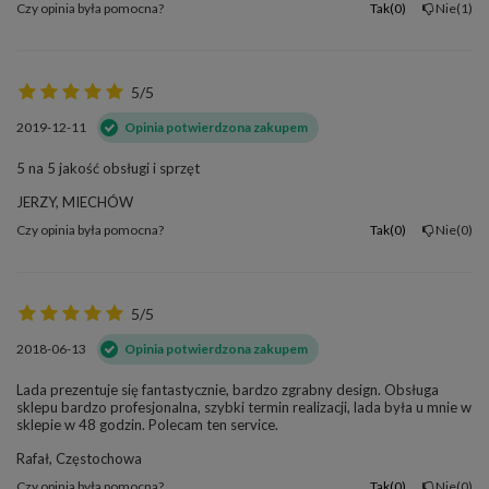
Czy opinia była pomocna?
Tak
0
Nie
1
5/5
2019-12-11
Opinia potwierdzona zakupem
5 na 5 jakość obsługi i sprzęt
JERZY, MIECHÓW
Czy opinia była pomocna?
Tak
0
Nie
0
5/5
2018-06-13
Opinia potwierdzona zakupem
Lada prezentuje się fantastycznie, bardzo zgrabny design. Obsługa
sklepu bardzo profesjonalna, szybki termin realizacji, lada była u mnie w
sklepie w 48 godzin. Polecam ten service.
Rafał, Częstochowa
Czy opinia była pomocna?
Tak
0
Nie
0