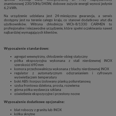
znamionowej 230/50Hz/340W, dobowe zużycie energii wynosi jedynie
6,2 kWh.
Na urządzenie udzielana jest 24-miesięczna gwarancja, a serwis
dostępny jest na terenie całego kraju, co stanowi dodatkowy atut dla
użytkowników. Witryna chłodnicza WCh-8/1330 CARMEN to
profesjonalne i niezawodne urządzenie, które spełni oczekiwania nawet
najbardziej wymagających klientów.
Wyposażenie standardowe:
agregat wewnętrzny, chłodzenie-obieg statyczny
półka ekspozycyjna wykonana z stali nierdzewnej INOX
szerokości 690 mm
komora przechowalnicza wykonana z blachy nierdzewnej INOX
regulator z automatycznym odszranianiem i cyfrowym
wyświetlaczem temperatury
boki ABS i korpus izolowany pianką poliuretanową
szyba frontowa dzielona, prosta, rozwierna
górna półka wydawcza szklana
oświetlenie ekspozycyjne i przesłony nocne
Wyposażenie dodatkowe opcjonalne:
blat roboczy z granitu lub INOX
kółka skrętne