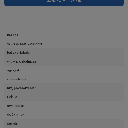
model
:
WCh-8/1330 CARMEN
kategoria lady
:
witryna chłodnicza
agregat
:
wewnętrzny
kraj pochodzenia 
:
Polska
gwarancja
:
do 24 m-cy
serwis
: