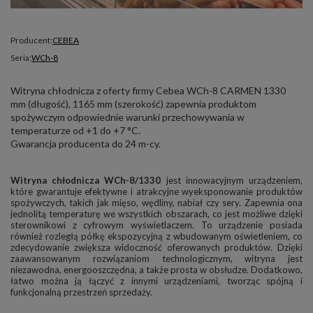
Producent:
CEBEA
Seria:
WCh-8
Witryna chłodnicza z oferty firmy Cebea WCh-8 CARMEN 1330
mm (długość), 1165 mm (szerokość) zapewnia produktom
spożywczym odpowiednie warunki przechowywania w
temperaturze od +1 do +7 °C.
Gwarancja producenta do 24 m-cy.
Witryna chłodnicza WCh-8/1330
jest innowacyjnym urządzeniem,
które gwarantuje efektywne i atrakcyjne wyeksponowanie produktów
spożywczych, takich jak mięso, wędliny, nabiał czy sery. Zapewnia ona
jednolitą temperaturę we wszystkich obszarach, co jest możliwe dzięki
sterownikowi z cyfrowym wyświetlaczem. To urządzenie posiada
również rozległą półkę ekspozycyjną z wbudowanym oświetleniem, co
zdecydowanie zwiększa widoczność oferowanych produktów. Dzięki
zaawansowanym rozwiązaniom technologicznym, witryna jest
niezawodna, energooszczędna, a także prosta w obsłudze. Dodatkowo,
łatwo można ją łączyć z innymi urządzeniami, tworząc spójną i
funkcjonalną przestrzeń sprzedaży.