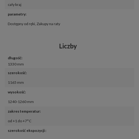
cały kraj
parametry
:
Dostępny od ręki
,
Zakupy na raty
Liczby
długość
:
1330 mm
szerokość
:
1165 mm
wysokość
:
1240-1260 mm
zakres temperatur
:
od +1 do +7°C
szerokość ekspozycji 
: