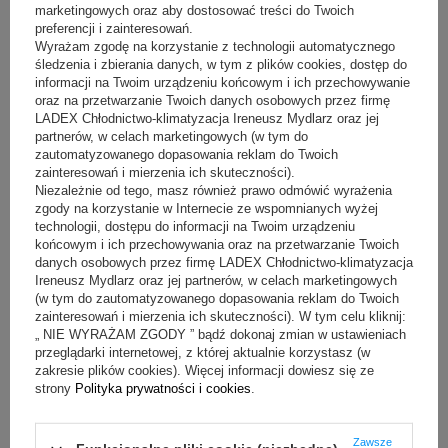
marketingowych oraz aby dostosować treści do Twoich
Area Cooling Solutions – certyfikowane
preferencji i zainteresowań.
agregaty
Wyrażam zgodę na korzystanie z technologii automatycznego
śledzenia i zbierania danych, w tym z plików cookies, dostęp do
Potrzebujesz agregatu skraplającego, który spełnia europejskie
informacji na Twoim urządzeniu końcowym i ich przechowywanie
standardy, jest bezawaryjny i bezpieczny? Agregaty Area Cooling
oraz na przetwarzanie Twoich danych osobowych przez firmę
Solutions nie tylko otrzymały certyfikaty, ale i są wyposażone w
LADEX Chłodnictwo-klimatyzacja Ireneusz Mydlarz oraz jej
przyjazne dla środowiska czynniki chłodnicze
R404A, R448A, R449A
–
partnerów, w celach marketingowych (w tym do
nie mają negatywnego wpływu na otoczenie.
zautomatyzowanego dopasowania reklam do Twoich
zainteresowań i mierzenia ich skuteczności).
Agregaty chłodzące Area Cooling Solutions maja szereg innowacyjnych
rozwiązań. Wśród nich są
wentylatory EC
, dzięki którym poziom
Niezależnie od tego, masz również prawo odmówić wyrażenia
hałasu jest niższy nawet o połowę od generowanego w starszych
zgody na korzystanie w Internecie ze wspomnianych wyżej
modelach. Dużą popularnością cieszą się też urządzenia z
technologii, dostępu do informacji na Twoim urządzeniu
wbudowanym zdalnym monitoringiem
, który sprawuje kontrolę nad
końcowym i ich przechowywania oraz na przetwarzanie Twoich
tym, by agregat działał w odpowiedniej temperaturze.
danych osobowych przez firmę LADEX Chłodnictwo-klimatyzacja
Ireneusz Mydlarz oraz jej partnerów, w celach marketingowych
W naszej ofercie znajdziesz między innymi agregatory skraplające z linii
(w tym do zautomatyzowanego dopasowania reklam do Twoich
BASIC złożone ze sprężarki, skraplacza, zbiornika cieczy, filtru
zainteresowań i mierzenia ich skuteczności). W tym celu kliknij:
odwadniacza, armatury odcinającej i automatyki elektrycznej.
„ NIE WYRAŻAM ZGODY ” bądź dokonaj zmian w ustawieniach
Bez problemu zamontujesz je na zewnątrz, więc nie zajmą miejsca w
przeglądarki internetowej, z której aktualnie korzystasz (w
lokalu ani na zapleczu, zyskasz do zagospodarowania więcej
zakresie plików cookies). Więcej informacji dowiesz się ze
przestrzeni.
Agregaty generują poziom dźwięku około 46 dB,
strony
Polityka prywatności i cookies
.
porównywany do szmerów
, zatem nie zakłócą spokoju klientów ani
pracowników, stworzą przyjemną atmosferę w Twoim lokalu.
Firma Area Cooling Solutions słynie z agregatów skraplających
Zawsze