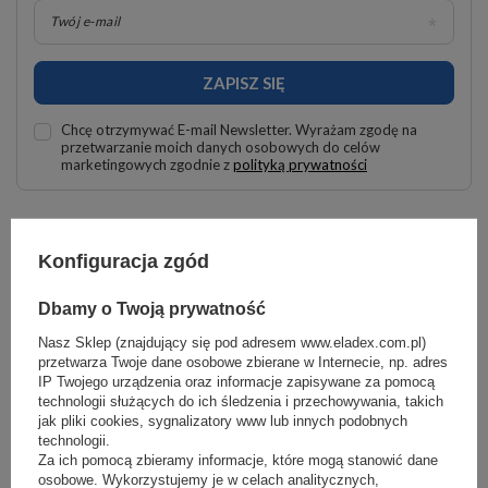
Twój e-mail
ZAPISZ SIĘ
Chcę otrzymywać E-mail Newsletter. Wyrażam zgodę na
przetwarzanie moich danych osobowych do celów
marketingowych zgodnie z
polityką prywatności
Konfiguracja zgód
Agregaty skraplające marki AREA COOLING
SOLUTIONS
Dbamy o Twoją prywatność
Agregaty skraplające skutecznie dbają o świeżość produktów w
Nasz Sklep (znajdujący się pod adresem www.eladex.com.pl)
sklepach i restauracjach. W naszej ofercie znajdziesz agregaty prosto od
przetwarza Twoje dane osobowe zbierane w Internecie, np. adres
renomowanej marki Area Cooling Solutions, przeznaczone do obsługi
IP Twojego urządzenia oraz informacje zapisywane za pomocą
ciągów lad chłodniczych i chłodni
.
technologii służących do ich śledzenia i przechowywania, takich
jak pliki cookies, sygnalizatory www lub innych podobnych
To urządzenia projektowane i produkowane w Europie, spełniają
rygorystyczne normy, co potwierdzają
certyfikaty
TÜV i PED III
technologii.
(gwarantujące bezpieczną pracę agregatów), więc na pewno spełnią
Za ich pomocą zbieramy informacje, które mogą stanowić dane
Twoje oczekiwania!
osobowe. Wykorzystujemy je w celach analitycznych,