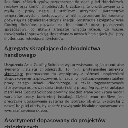
Solutions różnych typów, przeznaczone do obsługi lad chłodniczych,
regałów oraz komór chłodniczych. Urządzenia te projektowane są z
myślą o pracy ciągłej i stabilnym utrzymaniu parametrów
temperaturowych, a zastosowane w nich nowoczesne komponenty
pozwalają na ograniczenie zużycia energii. Konstrukcja agregatów Area
Cooling Solutions pozwala na ich montaż poza przestrzenią
sprzedażową, co ułatwia aranżację wnętrza sklepu. Co ważne,
rozwiązania te sprawdzają się zarówno w nowych instalacjach, jak i przy
modernizacji istniejących systemów.
Agregaty skraplające do chłodnictwa
handlowego
Urządzenia Area Cooling Solutions wykorzystywane są jako centralne
elementy instalacji chłodniczych. To m.in. profesjonalne
agregaty
skraplające
przeznaczone do współpracy z różnymi urządzeniami
ekspozycyjnymi i zapleczowymi. Ich zadaniem jest zapewnienie stabilnej
pracy całego układu chłodniczego, a także zagwarantowanie
efektywnego odprowadzania ciepła i cichej pracę. Agregaty skraplające
marki Area Cooling Solutions powinny być dobierane pod kątem mocy i
warunków pracy konkretnej instalacji. Dzięki temu możliwe jest
precyzyjne dopasowanie systemu do potrzeb obiektu. Skorzystaj z
naszej bogatej oferty, by znaleźć rozwiązanie idealnie dopasowane do
wymagań swojego sklepu.
Asortyment dopasowany do projektów
chłodniczych