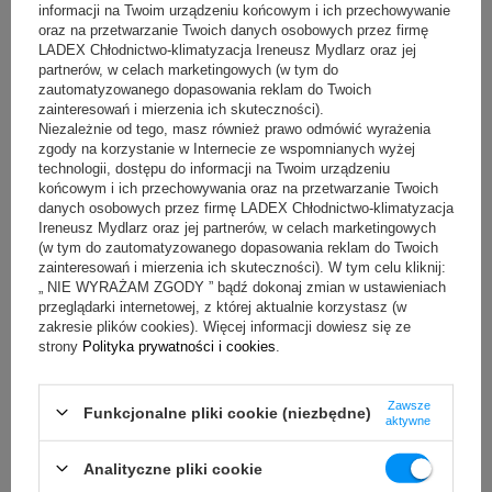
lepszym od poprzednich modeli i wynosi od 0 do 24
informacji na Twoim urządzeniu końcowym i ich przechowywanie
milimetrów. Oczywiście nóż jest pokryty teflonem.
oraz na przetwarzanie Twoich danych osobowych przez firmę
LADEX Chłodnictwo-klimatyzacja Ireneusz Mydlarz oraz jej
Jeszcze lepsze parametry posiada:
partnerów, w celach marketingowych (w tym do
zautomatyzowanego dopasowania reklam do Twoich
półautomatyczna krajalnica do sera firmy Ma-Ga z serii A2-
zainteresowań i mierzenia ich skuteczności).
812T CE – ten model posiada większą moc wynoszącą 250
Niezależnie od tego, masz również prawo odmówić wyrażenia
W. W trybie automatycznym maszyna będzie kroiła ser do
zgody na korzystanie w Internecie ze wspomnianych wyżej
jego skończenia lub do osiągnięcia zadanej liczby plastrów z
technologii, dostępu do informacji na Twoim urządzeniu
zakresu od 1 do 999, później sama się wyłączy. Taki sposób
końcowym i ich przechowywania oraz na przetwarzanie Twoich
działania znacznie przyśpiesza pracę w wielu miejscach oraz
danych osobowych przez firmę LADEX Chłodnictwo-klimatyzacja
zwalnia pracownika od obsługi maszyny i pozwala mu w tym
Ireneusz Mydlarz oraz jej partnerów, w celach marketingowych
czasie zająć się czymś innym. Regulacja cięcia jest możliwa w
(w tym do zautomatyzowanego dopasowania reklam do Twoich
zakresie od 0 do 24 milimetrów. Wydajność maszyny to 24
zainteresowań i mierzenia ich skuteczności). W tym celu kliknij:
plasterki na minutę. Tak jak we wszystkich modelach do
„ NIE WYRAŻAM ZGODY ” bądź dokonaj zmian w ustawieniach
cięcia sera nóż, pokrywa noża oraz powierzchnia oporowa są
pokryte warstwą teflonu.
przeglądarki internetowej, z której aktualnie korzystasz (w
zakresie plików cookies). Więcej informacji dowiesz się ze
Oczywiście wszystkie krajalnice do sera opisane powyżej nadają się
strony
Polityka prywatności i cookies
.
równie dobrze do cięcia innych produktów spożywczych takich jak
wędliny czy mięso bez kości. Istnieje również możliwość wymiany
ostrza na takie ze stali bez pokrycia warstwą teflonu. W niektórych
Zawsze
Funkcjonalne pliki cookie (niezbędne)
zastosowaniach mogą być ważne także inne parametry, które
aktywne
sprawdzisz w instrukcji urządzenia. Jeżeli maszyna będzie często
przenoszona to istotna może być jej waga, która waha się od 20 do
Analityczne pliki cookie
nawet 60 kilogramów. Duża waga w połączeniu z regulowanymi