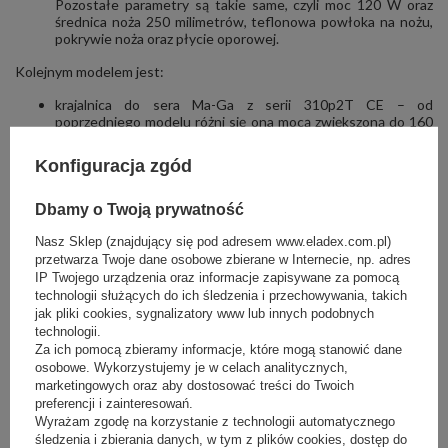
Pozostałe parametry są takie same, czyli moc 120 W oraz
średnica noża 250 milimetrów, teflonowa powłoka na nożu,
pokrywie noża oraz płycie oporowej.
Kolejnym modelem jest:
krajalnica do sera Ma-Ga z serii 310p2T CE – od
poprzedniego modelu różni się ona mocą zwiększoną do 160
W oraz przekładnią ślimakową, co pozwala na szybszą i
dokładniejszą pracę. Średnica ostrza wynosi 250 milimetrów,
Konfiguracja zgód
regulacja grubości plastrów 0-16 milimetrów oraz pokrycie
teflonowe noża, płyty oporowej oraz pokrywy noża.
Dbamy o Twoją prywatność
Podobnymi parametrami cechuje się:
Nasz Sklep (znajdujący się pod adresem www.eladex.com.pl)
krajalnica FAP 300 Celme – krajalnica o mocy 220 W
przetwarza Twoje dane osobowe zbierane w Internecie, np. adres
przeznaczona do pracy w systemie ciągłym. Grubość
IP Twojego urządzenia oraz informacje zapisywane za pomocą
plastrów może wynosić od 0 do 16 milimetrów. Średnica noża
technologii służących do ich śledzenia i przechowywania, takich
wynosi 300 milimetrów, jest on wykonany ze stali pokrytej
jak pliki cookies, sygnalizatory www lub innych podobnych
powłoką teflonową.
technologii.
Za ich pomocą zbieramy informacje, które mogą stanowić dane
Przy większym obciążeniu pracą jeszcze lepiej sprawdzi się model:
osobowe. Wykorzystujemy je w celach analitycznych,
marketingowych oraz aby dostosować treści do Twoich
krajalnica do sera Ma-Ga z serii 612pT CE – ten model
preferencji i zainteresowań.
dysponuje zdecydowanie większą mocą wynoszącą 250 W,
Wyrażam zgodę na korzystanie z technologii automatycznego
przekładnią ślimakową oraz większą średnicą noża tnącego –
śledzenia i zbierania danych, w tym z plików cookies, dostęp do
300 milimetrów. Zakres regulacji grubości cięcia również jest