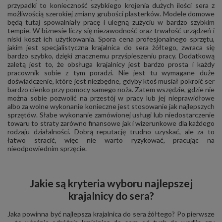
przypadki to konieczność szybkiego krojenia dużych ilości sera z
możliwością szerokiej zmiany grubości plasterków. Modele domowe
będą tutaj spowalniały pracę i ulegną zużyciu w bardzo szybkim
tempie. W biznesie liczy się niezawodność oraz trwałość urządzeń i
niski koszt ich użytkowania. Spora cena profesjonalnego sprzętu,
jakim jest specjalistyczna krajalnica do sera żółtego, zwraca się
bardzo szybko, dzięki znacznemu przyśpieszeniu pracy. Dodatkową
zaletą jest to, że obsługa krajalnicy jest bardzo prosta i każdy
pracownik sobie z tym poradzi. Nie jest tu wymagane duże
doświadczenie, które jest niezbędne, gdyby ktoś musiał pokroić ser
bardzo cienko przy pomocy samego noża. Zatem wszędzie, gdzie nie
można sobie pozwolić na przestój w pracy lub jej nieprawidłowe
albo za wolne wykonanie konieczne jest stosowanie jak najlepszych
sprzętów. Słabe wykonanie zamówionej usługi lub niedostarczenie
towaru to straty zarówno finansowe jak i wizerunkowe dla każdego
rodzaju działalności. Dobrą reputację trudno uzyskać, ale za to
łatwo stracić, więc nie warto ryzykować, pracując na
nieodpowiednim sprzęcie.
Jakie są kryteria wyboru najlepszej
krajalnicy do sera?
Jaka powinna być najlepsza krajalnica do sera żółtego? Po pierwsze