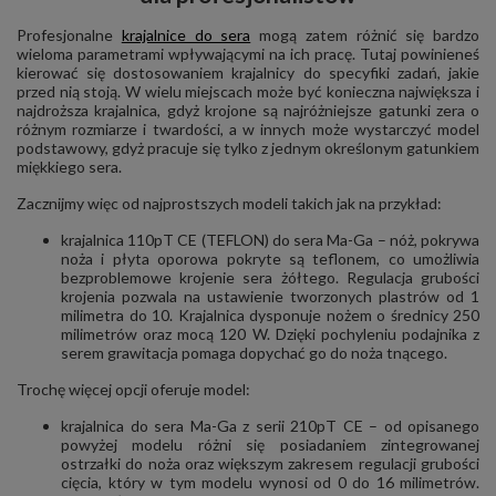
Profesjonalne
krajalnice do sera
mogą zatem różnić się bardzo
wieloma parametrami wpływającymi na ich pracę. Tutaj powinieneś
kierować się dostosowaniem krajalnicy do specyfiki zadań, jakie
przed nią stoją. W wielu miejscach może być konieczna największa i
najdroższa krajalnica, gdyż krojone są najróżniejsze gatunki zera o
różnym rozmiarze i twardości, a w innych może wystarczyć model
podstawowy, gdyż pracuje się tylko z jednym określonym gatunkiem
miękkiego sera.
Zacznijmy więc od najprostszych modeli takich jak na przykład:
krajalnica 110pT CE (TEFLON) do sera Ma-Ga – nóż, pokrywa
noża i płyta oporowa pokryte są teflonem, co umożliwia
bezproblemowe krojenie sera żółtego. Regulacja grubości
krojenia pozwala na ustawienie tworzonych plastrów od 1
milimetra do 10. Krajalnica dysponuje nożem o średnicy 250
milimetrów oraz mocą 120 W. Dzięki pochyleniu podajnika z
serem grawitacja pomaga dopychać go do noża tnącego.
Trochę więcej opcji oferuje model:
krajalnica do sera Ma-Ga z serii 210pT CE – od opisanego
powyżej modelu różni się posiadaniem zintegrowanej
ostrzałki do noża oraz większym zakresem regulacji grubości
cięcia, który w tym modelu wynosi od 0 do 16 milimetrów.