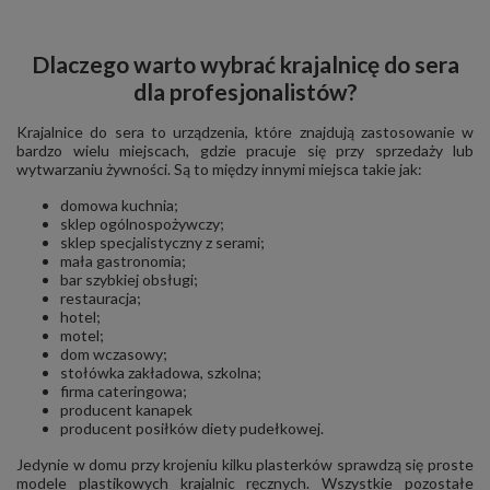
Dlaczego warto wybrać krajalnicę do sera
dla profesjonalistów?
Krajalnice do sera to urządzenia, które znajdują zastosowanie w
bardzo wielu miejscach, gdzie pracuje się przy sprzedaży lub
wytwarzaniu żywności. Są to między innymi miejsca takie jak:
domowa kuchnia;
sklep ogólnospożywczy;
sklep specjalistyczny z serami;
mała gastronomia;
bar szybkiej obsługi;
restauracja;
hotel;
motel;
dom wczasowy;
stołówka zakładowa, szkolna;
firma cateringowa;
producent kanapek
producent posiłków diety pudełkowej.
Jedynie w domu przy krojeniu kilku plasterków sprawdzą się proste
modele plastikowych krajalnic ręcznych. Wszystkie pozostałe