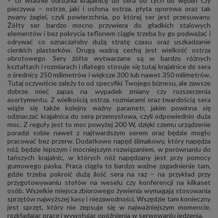
– to właśnie odróżnia krajalnicę do sera od tych do wędlin czy
pieczywa – ostrze, jaki i osłona ostrza, płyta oporowa oraz tak
zwany żagiel, czyli powierzchnia, po której ser jest przesuwany.
Żółty ser bardzo mocno przywiera do gładkich stalowych
elementów i bez pokrycia teflonem ciągle trzeba by go podważać i
odrywać co oznaczałoby dużą stratę czasu oraz uszkadzanie
cienkich plasterków. Drugą ważną cechą jest wielkość ostrza
obrotowego. Sery żółte wytwarzane są w bardzo różnych
kształtach i rozmiarach i dlatego stosuje się tutaj krajalnice do sera
o średnicy 250 milimetrów i większe 300 lub nawet 350 milimetrów.
Tutaj oczywiście zależy to od specyfiki Twojego biznesu, ale zawsze
dobrze mieć zapas na wypadek zmiany czy rozszerzenia
asortymentu. Z wielkością ostrza, rozmiarami oraz twardością sera
wiąże się także kolejny ważny parametr, jakim powinna się
odznaczać krajalnica do sera przemysłowa, czyli odpowiednio duża
moc. Z reguły jest to moc powyżej 200 W, dzięki czemu urządzenie
poradzi sobie nawet z najtwardszym serem oraz będzie mogło
pracować bez przerw. Dodatkowo napęd ślimakowy, który napędza
nóż, będzie lepszym i mocniejszym rozwiązaniem, w porównaniu do
tańszych krajalnic, w których nóż napędzany jest przy pomocy
gumowego paska. Praca ciągła to bardzo ważne zagadnienie tam,
gdzie trzeba pokroić dużą ilość sera na raz – na przykład przy
przygotowywaniu stołów na weselu czy konferencji na kilkaset
osób. Wszelkie miejsca zbiorowego żywienia wymagają stosowania
sprzętów najwyższej kasy i niezawodności. Wszędzie tam konieczny
jest sprzęt, który nie zepsuje się w najważniejszym momencie,
rozkładając pracę i wywołując opóźnienia w serwowaniu jedzenia.