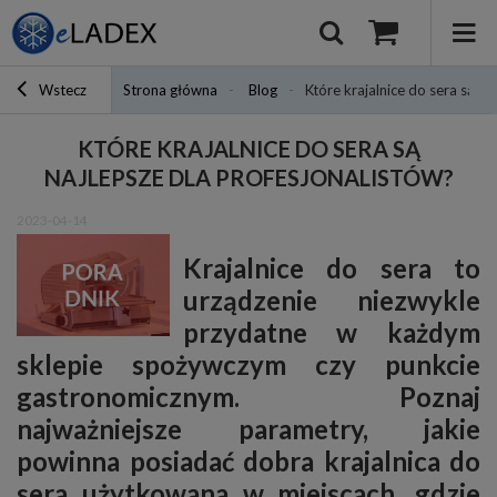
Wstecz
Strona główna
Blog
Które krajalnice do sera są na
KTÓRE KRAJALNICE DO SERA SĄ
NAJLEPSZE DLA PROFESJONALISTÓW?
2023-04-14
Krajalnice do sera to
urządzenie niezwykle
przydatne w każdym
sklepie spożywczym czy punkcie
gastronomicznym. Poznaj
najważniejsze parametry, jakie
powinna posiadać dobra krajalnica do
sera użytkowana w miejscach, gdzie