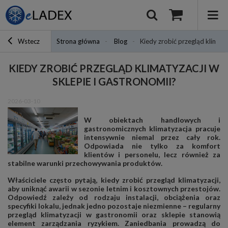
Wstecz
Strona główna
Blog
Kiedy zrobić przegląd klimatyz
KIEDY ZROBIĆ PRZEGLĄD KLIMATYZACJI W
SKLEPIE I GASTRONOMII?
2026-03-10
W obiektach handlowych i
gastronomicznych klimatyzacja pracuje
intensywnie niemal przez cały rok.
Odpowiada nie tylko za komfort
klientów i personelu, lecz również za
stabilne warunki przechowywania produktów.
Właściciele często pytają, kiedy zrobić przegląd klimatyzacji,
aby uniknąć awarii w sezonie letnim i kosztownych przestojów.
Odpowiedź zależy od rodzaju instalacji, obciążenia oraz
specyfiki lokalu, jednak jedno pozostaje niezmienne – regularny
przegląd klimatyzacji w gastronomii oraz sklepie stanowią
element zarządzania ryzykiem. Zaniedbania prowadzą do