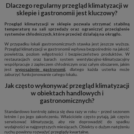
Dlaczego regularny przegląd klimatyzacji w
sklepie i gastronomii jest kluczowy?
Przegląd klimatyzacji w sklepie pozwala utrzymać stabilną
temperaturę na sali sprzedaży oraz ograniczyć przeciążenie
systemów chłodniczych, które przecież działają na okrągło.
W przypadku lokali gastronomicznych stawka jest jeszcze wyższa.
Przegląd klimatyzacji w gastronomii wpływa bezpośrednio na jakość
powietrza, poziom wilgotności i bezpieczeństwo produktów. W
restauracjach oraz barach system wentylacyjno-klimatyzacyjny
współpracuje z zapleczem chłodniczym oraz całym obszarem, jakim
jest
wyposażenie gastronomii
, dlatego każda usterka może
zaburzyć funkcjonowanie całego lokalu.
Jak często wykonywać przegląd klimatyzacji
w obiektach handlowych i
gastronomicznych?
Standardowo kontrolę zaleca się dwa razy w roku – przed sezonem
letnim i po jego zakończeniu. Właściciele często pytają, jak często
serwisować klimatyzację, aby nie doprowadzić do spadku
wydajności w najgorętszych miesiącach. Obiekty o dużym natężeniu
ruchu powinny rozważyć przeglądy kwartalne.