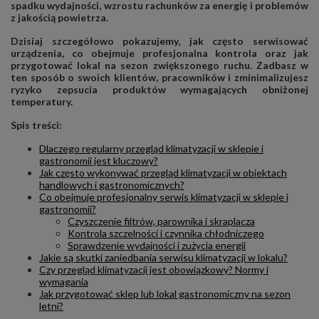
spadku wydajności, wzrostu rachunków za energię i problemów
z jakością powietrza.
Dzisiaj szczegółowo pokazujemy, jak często serwisować
urządzenia, co obejmuje profesjonalna kontrola oraz jak
przygotować lokal na sezon zwiększonego ruchu. Zadbasz w
ten sposób o swoich klientów, pracowników i zminimalizujesz
ryzyko zepsucia produktów wymagających obniżonej
temperatury.
Spis treści:
Dlaczego regularny przegląd klimatyzacji w sklepie i
gastronomii jest kluczowy?
Jak często wykonywać przegląd klimatyzacji w obiektach
handlowych i gastronomicznych?
Co obejmuje profesjonalny serwis klimatyzacji w sklepie i
gastronomii?
Czyszczenie filtrów, parownika i skraplacza
Kontrola szczelności i czynnika chłodniczego
Sprawdzenie wydajności i zużycia energii
Jakie są skutki zaniedbania serwisu klimatyzacji w lokalu?
Czy przegląd klimatyzacji jest obowiązkowy? Normy i
wymagania
Jak przygotować sklep lub lokal gastronomiczny na sezon
letni?