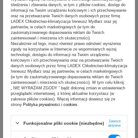
Sprawdzenie wydajności i zużycia energii
śledzenia i zbierania danych, w tym z plików cookies, dostęp do
informacji na Twoim urządzeniu końcowym i ich przechowywanie
Profesjonalny serwis obejmuje również pomiar wydajności
oraz na przetwarzanie Twoich danych osobowych przez firmę
chłodzenia oraz analizę zużycia energii. Nadmierny pobór prądu
LADEX Chłodnictwo-klimatyzacja Ireneusz Mydlarz oraz jej
często wskazuje na zabrudzenie wymienników lub nieprawidłową
partnerów, w celach marketingowych (w tym do
pracę sprężarki.
zautomatyzowanego dopasowania reklam do Twoich
zainteresowań i mierzenia ich skuteczności).
Warto pamiętać, że prawidłowe działanie systemu zaczyna się już
Niezależnie od tego, masz również prawo odmówić wyrażenia
na etapie instalacji.
Niewłaściwy
montaż klimatyzatora
może
zgody na korzystanie w Internecie ze wspomnianych wyżej
powodować nierównomierne rozprowadzanie powietrza i
przyspieszone zużycie podzespołów.
Dlatego przeglądy powinny
technologii, dostępu do informacji na Twoim urządzeniu
obejmować także ocenę poprawności wcześniejszych prac
końcowym i ich przechowywania oraz na przetwarzanie Twoich
montażowych.
danych osobowych przez firmę LADEX Chłodnictwo-klimatyzacja
Ireneusz Mydlarz oraz jej partnerów, w celach marketingowych
Jakie są skutki zaniedbania serwisu
(w tym do zautomatyzowanego dopasowania reklam do Twoich
zainteresowań i mierzenia ich skuteczności). W tym celu kliknij:
klimatyzacji w lokalu?
„ NIE WYRAŻAM ZGODY ” bądź dokonaj zmian w ustawieniach
przeglądarki internetowej, z której aktualnie korzystasz (w
Zaniedbania prowadzą do spadku wydajności, wzrostu rachunków
zakresie plików cookies). Więcej informacji dowiesz się ze
za energię oraz skrócenia żywotności urządzeń. W sklepie
strony
Polityka prywatności i cookies
.
przegrzana sala sprzedaży oznacza krótszy czas przebywania
klientów i mniejszy komfort zakupów. W restauracji wysoka
temperatura obniża rotację stolików i zwiększa presję na personel.
Zawsze
Funkcjonalne pliki cookie (niezbędne)
aktywne
Czy przegląd klimatyzacji jest
obowiązkowy? Normy i wymagania