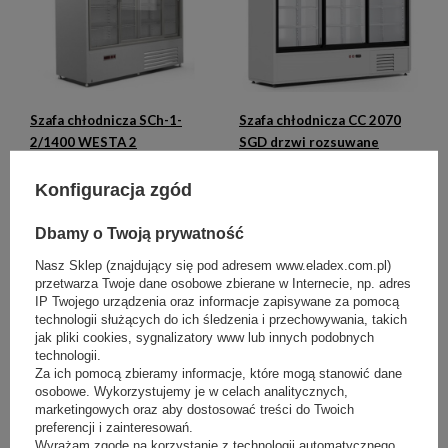
Szafa chłodnicza SCh-1-
Szafa chłodnicza CC 2070
2/1400 WESTA 2
SGD drzwi rozsuwane
Konfiguracja zgód
Dbamy o Twoją prywatność
Nasz Sklep (znajdujący się pod adresem www.eladex.com.pl)
przetwarza Twoje dane osobowe zbierane w Internecie, np. adres
IP Twojego urządzenia oraz informacje zapisywane za pomocą
technologii służących do ich śledzenia i przechowywania, takich
jak pliki cookies, sygnalizatory www lub innych podobnych
technologii.
Za ich pomocą zbieramy informacje, które mogą stanowić dane
Szafa chłodnicza CC 1200
osobowe. Wykorzystujemy je w celach analitycznych,
SGD drzwi rozsuwane
marketingowych oraz aby dostosować treści do Twoich
preferencji i zainteresowań.
Wyrażam zgodę na korzystanie z technologii automatycznego