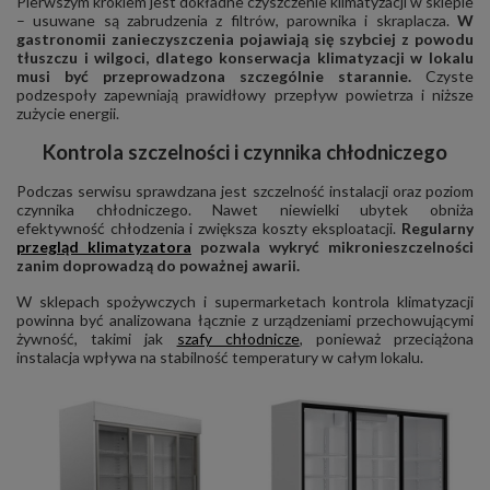
Pierwszym krokiem jest dokładne czyszczenie klimatyzacji w sklepie
– usuwane są zabrudzenia z filtrów, parownika i skraplacza.
W
gastronomii zanieczyszczenia pojawiają się szybciej z powodu
tłuszczu i wilgoci, dlatego konserwacja klimatyzacji w lokalu
musi być przeprowadzona szczególnie starannie.
Czyste
podzespoły zapewniają prawidłowy przepływ powietrza i niższe
zużycie energii.
Kontrola szczelności i czynnika chłodniczego
Podczas serwisu sprawdzana jest szczelność instalacji oraz poziom
czynnika chłodniczego. Nawet niewielki ubytek obniża
efektywność chłodzenia i zwiększa koszty eksploatacji.
Regularny
przegląd klimatyzatora
pozwala wykryć mikronieszczelności
zanim doprowadzą do poważnej awarii.
W sklepach spożywczych i supermarketach kontrola klimatyzacji
powinna być analizowana łącznie z urządzeniami przechowującymi
żywność, takimi jak
szafy chłodnicze
, ponieważ przeciążona
instalacja wpływa na stabilność temperatury w całym lokalu.