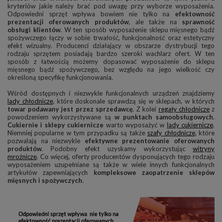
kryteriów jakie należy brać pod uwagę przy wyborze wyposażenia.
Odpowiedni sprzęt wpływa bowiem nie tylko na
efektowność
prezentacji oferowanych produktów
, ale także na
sprawność
obsługi klientów
. W ten sposób wyposażenie sklepu mięsnego bądź
spożywczego łączy w sobie trwałość, funkcjonalność oraz estetyczny
efekt wizualny. Producenci działający w obszarze dystrybucji tego
rodzaju sprzętem posiadają bardzo szeroki wachlarz ofert. W ten
sposób z łatwością możemy dopasować wyposażenie do sklepu
mięsnego bądź spożywczego, bez względu na jego wielkość czy
określoną specyfikę funkcjonowania.
Wśród dostępnych i niezwykle funkcjonalnych urządzeń znajdziemy
lady chłodnicze
, które doskonale sprawdzą się w sklepach, w których
towar podawany jest przez sprzedawcę
. Z kolei
regały chłodnicze
z
powodzeniem wykorzystywane są
w punktach samoobsługowych
.
Cukiernie i sklepy cukiernicze
warto wyposażyć w
lady cukiernicze
.
Niemniej popularne w tym przypadku są także
szafy chłodnicze
, które
pozwalają na niezwykle
efektywne prezentowanie oferowanych
produktów
. Podobny efekt uzyskamy wykorzystując
witryny
mroźnicze
. Co więcej, oferty producentów dysponujących tego rodzaju
wyposażeniem uzupełniane są także w wiele innych funkcjonalnych
artykułów zapewniających
kompleksowe zaopatrzenie sklepów
mięsnych i spożywczych
.