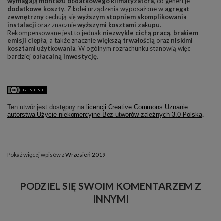
wymagają montażu dodatkowego klimatyzatora
, co generuje
dodatkowe
koszty
. Z kolei urządzenia wyposażone w
agregat
zewnętrzny
cechują się
wyższym stopniem skomplikowania
instalacji
oraz znacznie
wyższymi kosztami zakupu
.
Rekompensowane jest to jednak
niezwykle cichą pracą
,
brakiem
emisji ciepła
, a także znacznie
większą trwałością
oraz
niskimi
kosztami użytkowania
. W ogólnym rozrachunku stanowią więc
bardziej
opłacalną inwestycję
.
Ten utwór jest dostępny na
licencji Creative Commons Uznanie
autorstwa-Użycie niekomercyjne-Bez utworów zależnych 3.0 Polska
.
Pokaż więcej wpisów z
Wrzesień 2019
PODZIEL SIĘ SWOIM KOMENTARZEM Z
INNYMI