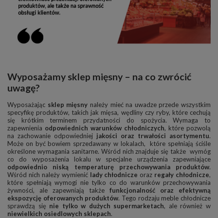
Wyposażamy sklep mięsny – na co zwrócić
uwagę?
Wyposażając
sklep mięsny
należy mieć na uwadze przede wszystkim
specyfikę produktów, takich jak mięsa, wędliny czy ryby, które cechują
się krótkim terminem przydatności do spożycia. Wymaga to
zapewnienia
odpowiednich warunków chłodniczych
, które pozwolą
na zachowanie odpowiedniej
jakości oraz trwałości asortymentu
.
Może on być bowiem sprzedawany w lokalach, które spełniają ściśle
określone wymagania sanitarne. Wśród nich znajduje się także wymóg
co do wyposażenia lokalu w specjalne urządzenia zapewniające
odpowiednio niską temperaturę przechowywania produktów
.
Wśród nich należy wymienić
lady chłodnicze
oraz
regały chłodnicze
,
które spełniają wymogi nie tylko co do warunków przechowywania
żywności, ale zapewniają także
funkcjonalność oraz efektywną
ekspozycję oferowanych produktów
. Tego rodzaju meble chłodnicze
sprawdzą się
nie tylko w dużych supermarketach
, ale również w
niewielkich osiedlowych sklepach
.