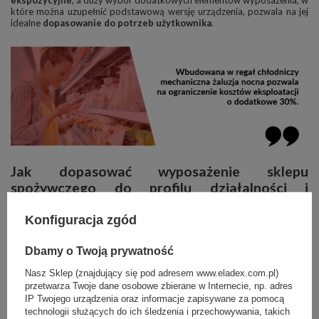
które można uzupełnić podstawową wersję urządzenia, pozwala na jej
idealne
dopasowanie do potrzeb użytkownika
.
Jak dopasować wyposażenie sklepu
spożywczego do profilu działalności i
oferowanych produktów?
Konfiguracja zgód
Wybierając wyposażenie do
sklepu spożywczego
, tak jak w
przypadku
sklepów mięsnych
, przede wszystkim zależy nam na
Dbamy o Twoją prywatność
długotrwałym utrzymaniu świeżości i trwałości produktów. Oprócz
tego niezbędny sprzęt musi zapewniać efektowną prezentację oraz
Nasz Sklep (znajdujący się pod adresem www.eladex.com.pl)
wygodną i sprawną obsługę klientów. W przypadku sklepów
spożywczych należy również pamiętać o tym, by wyposażenie
przetwarza Twoje dane osobowe zbierane w Internecie, np. adres
dopasowane było do profilu jego działalności, a więc do rodzaju
IP Twojego urządzenia oraz informacje zapisywane za pomocą
oferowanych produktów.
technologii służących do ich śledzenia i przechowywania, takich