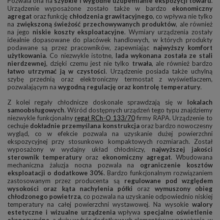
Pozwala ona na
szybkie i wygodne uzupełnianie ekspozycji towaru
.
Urządzenie wyposażone zostało także w bardzo
ekonomiczny
agregat
oraz funkcję
chłodzenia grawitacyjnego
, co wpływa nie tylko
na
zwiększoną świeżość przechowywanych produktów
, ale również
na jego
niskie koszty eksploatacyjne
. Wymiary urządzenia zostały
idealnie dopasowane do placówek handlowych, w których produkty
podawane są przez pracowników, zapewniając
najwyższy komfort
użytkowania
. Co niezwykle istotne,
lada wykonana została ze stali
nierdzewnej
, dzięki czemu jest nie tylko
trwała
, ale również bardzo
łatwo utrzymać ją w czystości
. Urządzenie posiada także uchylną
szybę przednią oraz elektroniczny termostat z wyświetlaczem,
pozwalającym na
wygodną regulację oraz kontrolę temperatury
.
Z kolei regały chłodnicze doskonale sprawdzają się w
lokalach
samoobsługowych
. Wśród dostępnych urządzeń tego typu znajdziemy
niezwykle funkcjonalny
regał RCh-O 133/70
firmy RAPA. Urządzenie to
cechuje
dokładnie przemyślana konstrukcja
oraz bardzo nowoczesny
wygląd, co w efekcie pozwala na uzyskanie dużej powierzchni
ekspozycyjnej przy stosunkowo kompaktowych rozmiarach. Został
wyposażony w wydajny układ chłodniczy,
najwyższej jakości
sterownik temperatury
oraz
ekonomiczny agregat
. Wbudowana
mechaniczna żaluzja nocna pozwala na
ograniczenie kosztów
eksploatacji o dodatkowe 30%
. Bardzo funkcjonalnym rozwiązaniem
zastosowanym przez producenta są
regulowane pod względem
wysokości oraz kąta nachylenia półki
oraz
wymuszony obieg
chłodzonego powietrza
, co pozwala na uzyskanie odpowiednio niskiej
temperatury na całej powierzchni wystawowej. Na wysokie
walory
estetyczne i wizualne urządzenia
wpływa
specjalne oświetlenie
ekspozycyjne
, a duży wybór dodatkowych elementów wyposażenia, w