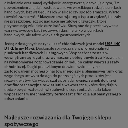
oświetlenie oraz samej wydajności energetycznej decydują o tym, iż z
powodzeniem znajdują zastosowanie we wszelkiego rodzaju punktach
handlowych, bez względu na ich wielkość czy sposób aranżacji. Warto
również zaznaczyć, iż
klasyczna wersja tego typu urządzeń
, to szafy
nie przeszklone, lecz posiadające
metalowe drzwiczki
, które
przypominają wizualnie duże lodówki. Służą one do przechowywania
warzyw, owoców bądź gotowych dań, nie tylko w punktach
handlowych, ale także w lokalach gastronomicznych.
Jedną z dostępnych na rynku
szaf chłodniczych
jest
model
USS 440
DTKL
firmy
Mawi
. Doskonale sprawdza się w
profesjonalnych
punktach handlowych i usługowych
. Wyposażona została w
wewnętrzny agregat
oraz
wymuszony obieg powietrza
. Pozwala on
na
równomierne rozprowadzanie chłodu po całym wnętrzu szafy
chłodniczej
. Dzięki przeszklonym drzwiom wykonanym z
zastosowaniem
mocnego
,
hartowanego szkła
, aluminiowej ramy oraz
wygodnego uchwytu dostęp do poszczególnych produktów jest
niezwykle łatwy. Co więcej,
szafa
posiada również
zamek do drzwi
oraz
fluorescencyjne oświetlenie wewnętrzne
, które decyduje o
dodatkowych
walorach wizualnych urządzenia
. Została także
wyposażona w
mechaniczny termostat z funkcją automatycznego
odszraniania
.
Najlepsze rozwiązania dla Twojego sklepu
spożywczego