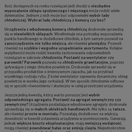
Ilość dostępnych na rynku rozwiązań jeśli chodzi o
niezbędne
wyposażenie sklepu spożywczego i mięsnego
może rodzić wiele
dylematów. Jednym z nich może być odpowiedni
wybór lady
chłodniczej
.
Wybrać ladę chłodniczą z komorą czy bez?
Urządzenia z wbudowaną komorą chłodniczą
doskonale sprawdzą
się w
niewielkich sklepach
. Wyeliminuje ona potrzebę wyposażenia
punktu handlowego w dodatkowe chłodnie, a tym samym pozwoli na
zaoszczędzenie nie tylko miejsca
, ale również
pieniędzy
. Pozwoli
również na
szybkie i wygodne uzupełnianie asortymentu
. Kolejne
wątpliwości może rodzić kwestia zastosowania odpowiednich
rozwiązań w zakresie
chłodzenia
.
Postawić na wentylator czy
parownik?
Parownik
pozwala na
chłodzenie grawitacyjne
, poprzez
spływające z niego chłodne powietrze. Doskonale sprawdzi się w
przypadku produktów o intensywnym zapachu, jak na przykład
wszelkiego rodzaju ryby. Z kolei wentylator zapewnia dynamiczny obieg
powietrza w wyniku jego cyrkulacji. W ten sposób chłodzenie odbywa
się w sposób równomierny i skuteczny w całej przestrzeni urządzenia.
Jeszcze jedną kwestią, którą warto poruszyć jest
wybór
odpowiedniego agregatu
.
Postawić na agregat wewnętrzny czy
zewnętrzny?
Urządzenia posiadające wbudowane agregaty doskonale
sprawdzają się w
małych obiektach handlowych
. Nie tylko są
tańsze
,
ale również
proste w montażu
. Pozwalają dodatkowo na większą
dowolność w kwestii ustawienia urządzenia w pomieszczeniu. Generują
jednak
większe koszty eksploatacyjne
, mają
mniejszą wydajność
,
mogą również
powodować hałas oraz emisję ciepła
. Niejednokrotnie