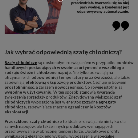
Jak wybrać odpowiednią szafę chłodniczą?
Szafy chłodnicze
są doskonałym rozwiązaniem w przypadku
punktów
handlowych posiadających w swoim asortymencie wszelkiego
rodzaju świeże i chłodzone napoje
. Nie tylko pozwalają na
utrzymanie ich
odpowiedniej temperatury oraz świeżości
, ale także
zapewniają
efektowną ekspozycję produktów
. Cechuje je bowiem
prostolinijność
, a zarazem
nowoczesność
. Co równie istotne, są
wygodne w użytkowaniu
. W ten sposób stanowią gwarancję
zwiększenia sprzedaży produktów. Zdecydowana większość
szaf
chłodniczych
wyposażona jest w energooszczędne
agregaty
chłodnicze
, zapewniające znaczne
ograniczenie kosztów
eksploatacji
.
Przeszklone szafy chłodnicze
to idealne rozwiązanie nie tylko dla
samych napojów, ale także innych produktów wymagających
przechowywania w obniżonej temperaturze. Dodatkowe profity
wynikające z eleganckiego wyglądu, wyposażenia w specjalne