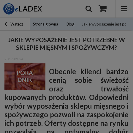
Wstecz
Strona główna
Blog
Jakie wyposażenie jest potr
JAKIE WYPOSAŻENIE JEST POTRZEBNE W
SKLEPIE MIĘSNYM I SPOŻYWCZYM?
2019-09-24
Obecnie klienci bardzo
cenią sobie świeżość
oraz trwałość
kupowanych produktów. Odpowiedni
wybór wyposażenia sklepu mięsnego i
spożywczego pozwoli na zaspokojenie
ich potrzeb. Oferty dostępne na rynku
pozwalają na optymalny dobór