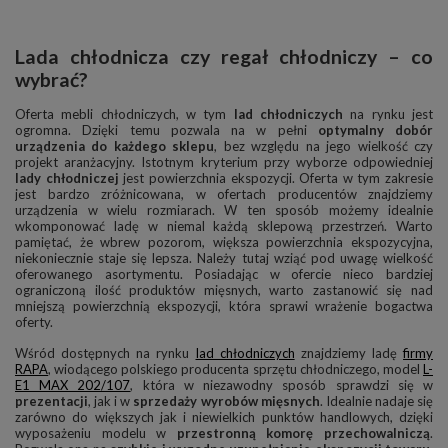
Lada chłodnicza czy regał chłodniczy – co
wybrać?
Oferta mebli chłodniczych, w tym
lad chłodniczych
na rynku jest
ogromna. Dzięki temu pozwala na w pełni
optymalny dobór
urządzenia do każdego sklepu
, bez względu na jego wielkość czy
projekt aranżacyjny. Istotnym kryterium przy wyborze odpowiedniej
lady chłodniczej
jest powierzchnia ekspozycji. Oferta w tym zakresie
jest bardzo zróżnicowana, w ofertach producentów znajdziemy
urządzenia w wielu rozmiarach. W ten sposób możemy idealnie
wkomponować ladę w niemal każdą sklepową przestrzeń. Warto
pamiętać, że wbrew pozorom, większa powierzchnia ekspozycyjna,
niekoniecznie staje się lepsza. Należy tutaj wziąć pod uwagę wielkość
oferowanego asortymentu. Posiadając w ofercie nieco bardziej
ograniczoną ilość produktów mięsnych, warto zastanowić się nad
mniejszą powierzchnią ekspozycji, która sprawi wrażenie bogactwa
oferty.
Wśród dostępnych na rynku
lad chłodniczych
znajdziemy ladę
firmy
RAPA
, wiodącego polskiego producenta sprzętu chłodniczego, model
L-
E1 MAX 202/107
, która w niezawodny sposób sprawdzi się w
prezentacji
, jak i w
sprzedaży wyrobów mięsnych
. Idealnie nadaje się
zarówno do większych jak i niewielkich punktów handlowych, dzięki
wyposażeniu modelu w
przestronną komorę przechowalniczą
.