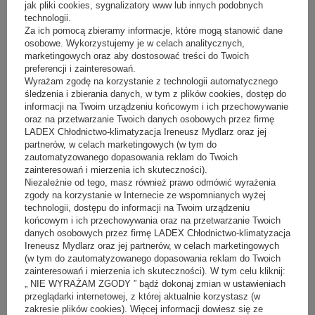
jak pliki cookies, sygnalizatory www lub innych podobnych
W zależności od oferowanego asortymentu sklep spożywczy możemy
technologii.
wyposażyć w ladę chłodnicza bądź regał chłodniczy. Lada chłodnicza
Za ich pomocą zbieramy informacje, które mogą stanowić dane
sprawdzi się w punktach handlowych, gdzie towar podawany jest przez
osobowe. Wykorzystujemy je w celach analitycznych,
sprzedawcę. Jest idealnym rozwiązaniem, gdy w asortymencie
marketingowych oraz aby dostosować treści do Twoich
posiadamy mięsa, wędliny, sery, wyroby garmażeryjne, sałatki i inne
produkty sprzedawane na wagę. Z kolei regał chłodniczy zalecany jest
preferencji i zainteresowań.
w przypadku samoobsługowych punktów handlowych. Pozwala na
Wyrażam zgodę na korzystanie z technologii automatycznego
ekspozycję towaru w pionie, a więc doskonale sprawdzi się w
śledzenia i zbierania danych, w tym z plików cookies, dostęp do
przypadku ekspozycji produktów w formie kostek czy też produktów
informacji na Twoim urządzeniu końcowym i ich przechowywanie
pakowanych w butelki, kartony i pudełka.
oraz na przetwarzanie Twoich danych osobowych przez firmę
LADEX Chłodnictwo-klimatyzacja Ireneusz Mydlarz oraz jej
partnerów, w celach marketingowych (w tym do
Na co zwrócić uwagę przy wyborze lady
zautomatyzowanego dopasowania reklam do Twoich
zainteresowań i mierzenia ich skuteczności).
cukierniczej?
Niezależnie od tego, masz również prawo odmówić wyrażenia
zgody na korzystanie w Internecie ze wspomnianych wyżej
Witryny cukiernicze
doskonale sprawdzają się w przypadku, gdy w
technologii, dostępu do informacji na Twoim urządzeniu
asortymencie posiadamy torty, ciasta i desery. Urządzenia te
końcowym i ich przechowywania oraz na przetwarzanie Twoich
charakteryzuje bardzo często stosowany
system regulacji kąta
nachylenia półek
, co pozwala na uzyskanie najbardziej
efektownej
danych osobowych przez firmę LADEX Chłodnictwo-klimatyzacja
ekspozycji
. Niektóre lady cukiernicze wyposażone zostały także w
Ireneusz Mydlarz oraz jej partnerów, w celach marketingowych
system kontroli wilgotności
. W ten sposób produkty cukiernicze na
(w tym do zautomatyzowanego dopasowania reklam do Twoich
dłużej zachowują świeżość i nie wysychają. Wśród dostępnych modeli
zainteresowań i mierzenia ich skuteczności). W tym celu kliknij:
możemy znaleźć wersje w złotej tonacji z elementami drewna oraz
„ NIE WYRAŻAM ZGODY ” bądź dokonaj zmian w ustawieniach
specjalnym, żółtym oświetleniem.
przeglądarki internetowej, z której aktualnie korzystasz (w
zakresie plików cookies). Więcej informacji dowiesz się ze
Różnorodność rozwiązań dostępnych na rynku w zakresie szaf