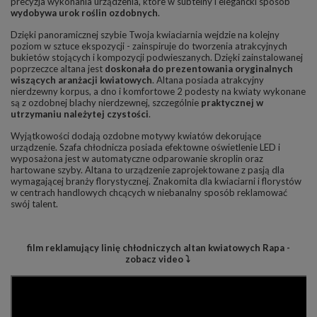
precyzja wykonania urządzenia, które w subtelny i elegancki sposób
wydobywa urok roślin ozdobnych
.
Dzięki panoramicznej szybie Twoja kwiaciarnia wejdzie na kolejny
poziom w sztuce ekspozycji - zainspiruje do tworzenia atrakcyjnych
bukietów stojących i kompozycji podwieszanych. Dzięki zainstalowanej
poprzeczce altana jest
doskonała do prezentowania oryginalnych
wiszących aranżacji kwiatowych
. Altana posiada atrakcyjny
nierdzewny korpus, a dno i komfortowe 2 podesty na kwiaty wykonane
są z ozdobnej blachy nierdzewnej, szczególnie
praktycznej w
utrzymaniu należytej czystości
.
Wyjątkowości dodają ozdobne motywy kwiatów dekorujące
urządzenie. Szafa chłodnicza posiada efektowne oświetlenie LED i
wyposażona jest w automatyczne odparowanie skroplin oraz
hartowane szyby. Altana to urządzenie zaprojektowane z pasją dla
wymagającej branży florystycznej. Znakomita dla kwiaciarni i florystów
w centrach handlowych chcących w niebanalny sposób reklamować
swój talent.
film reklamujący linię chłodniczych altan kwiatowych Rapa -
zobacz video ⤵