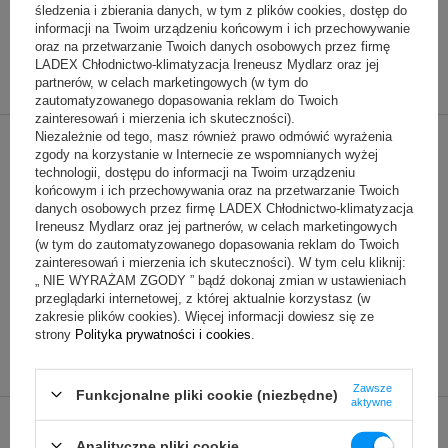
śledzenia i zbierania danych, w tym z plików cookies, dostęp do
informacji na Twoim urządzeniu końcowym i ich przechowywanie
Filtr przeciwpyłkowy RAPA
oraz na przetwarzanie Twoich danych osobowych przez firmę
wielokrotnego użytku
LADEX Chłodnictwo-klimatyzacja Ireneusz Mydlarz oraz jej
139,00 zł
(netto)
partnerów, w celach marketingowych (w tym do
zautomatyzowanego dopasowania reklam do Twoich
zainteresowań i mierzenia ich skuteczności).
Niezależnie od tego, masz również prawo odmówić wyrażenia
Przedłużenie gwarancji chłodniczej
zgody na korzystanie w Internecie ze wspomnianych wyżej
altany kwiatowej – 5 lat
technologii, dostępu do informacji na Twoim urządzeniu
końcowym i ich przechowywania oraz na przetwarzanie Twoich
825,00 zł
(netto)
danych osobowych przez firmę LADEX Chłodnictwo-klimatyzacja
Ireneusz Mydlarz oraz jej partnerów, w celach marketingowych
(w tym do zautomatyzowanego dopasowania reklam do Twoich
zainteresowań i mierzenia ich skuteczności). W tym celu kliknij:
„ NIE WYRAŻAM ZGODY ” bądź dokonaj zmian w ustawieniach
przeglądarki internetowej, z której aktualnie korzystasz (w
zakresie plików cookies). Więcej informacji dowiesz się ze
strony
Polityka prywatności i cookies
.
Zawsze
Funkcjonalne pliki cookie (niezbędne)
aktywne
Analityczne pliki cookie