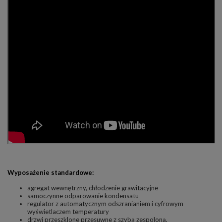
Wyposażenie standardowe:
agregat wewnętrzny, chłodzenie grawitacyjne
samoczynne odparowanie kondensatu
regulator z automatycznym odszranianiem i cyfrowym
wyświetlaczem temperatury
drzwi przeszklone przesuwne z szybą zespoloną,