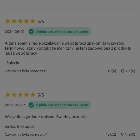
5/5
2024-06-05
Opinia potwierdzona zakupem
Altana spełnia moje oczekiwania współpraca znakomita wszystko
terminowo, stały kontakt telefoniczny jestem zadowolona z produktu
jak i z współpracy
, Sulęcin
Czy opinia była pomocna?
Tak
0
Nie
0
5/5
2023-09-29
Opinia potwierdzona zakupem
Wszystko zgodne z opisem. Świetny produkt.
Emilia, Biskupice
Czy opinia była pomocna?
Tak
1
Nie
0