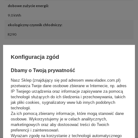
dobowe zużycie energii
:
9,0 kWh
ekologiczny czynnik chłodniczy
:
R290
Konfiguracja zgód
Pliki do pobrania
Dbamy o Twoją prywatność
Film produktowy
Nasz Sklep (znajdujący się pod adresem www.eladex.com.pl)
przetwarza Twoje dane osobowe zbierane w Internecie, np. adres
Dodatki
IP Twojego urządzenia oraz informacje zapisywane za pomocą
technologii służących do ich śledzenia i przechowywania, takich
jak pliki cookies, sygnalizatory www lub innych podobnych
technologii.
Za ich pomocą zbieramy informacje, które mogą stanowić dane
komplet kół - wersje jezdne
osobowe. Wykorzystujemy je w celach analitycznych,
395,00 zł
(netto)
marketingowych oraz aby dostosować treści do Twoich
preferencji i zainteresowań.
Wyrażam zgodę na korzystanie z technologii automatycznego