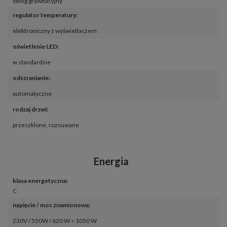
obieg grawitacyjny
regulator temperatury
:
elektroniczny z wyświetlaczem
oświetlenie LED
:
w standardzie
odszranianie
:
automatyczne
rodzaj drzwi
:
przeszklone
,
rozsuwane
Energia
klasa energetyczna
:
C
napięcie / moc znamionowa
:
230V / 550W / 620 W ÷ 1050 W