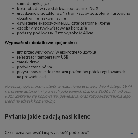
samodomykające
boki i obudowa ze stali kwasoodpornej INOX
urządzenie przeszklone z 4 stron - szyby zespolone, hartowane
obustronnie, niskoemisyjne
oświetlenie ekspozycyjne LED czterostronne i górne
ozdobny motyw kwiatowy na korpusie
podesty pod kwiaty-2szt. wysokość 40cm
Wyposażenie dodatkowe opcjonalne:
filtr przeciwpyłkowy (wielokrotnego użytku)
rejestrator temperatury USB
zamek drzwi
podwieszana półka
przystosowanie do montażu poziomów półek regulowanych
na prowadnicach
Powyższy opis stanowi utwór w rozumieniu ustawy z dnia 4 lutego 1994
r. o prawie autorskim i prawach pokrewnych (Dz. U. z 2006 r. Nr 90 poz.
631). Zabrania się kopiowania, powielania, oraz rozpowszechniania jego
treści na użytek komercyjny.
Pytania jakie zadają nasi klienci
Czy można zamówić inną wysokość podestów?