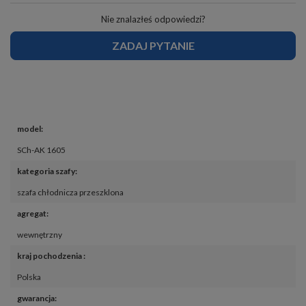
Nie znalazłeś odpowiedzi?
ZADAJ PYTANIE
model
:
SCh-AK 1605
kategoria szafy
:
szafa chłodnicza przeszklona
agregat
:
wewnętrzny
kraj pochodzenia 
:
Polska
gwarancja
: