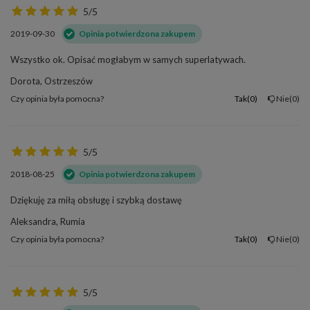
5/5
2019-09-30
Opinia potwierdzona zakupem
Wszystko ok. Opisać mogłabym w samych superlatywach.
Dorota, Ostrzeszów
Czy opinia była pomocna?
Tak
0
Nie
0
5/5
2018-08-25
Opinia potwierdzona zakupem
Dziękuję za miłą obsługę i szybką dostawę
Aleksandra, Rumia
Czy opinia była pomocna?
Tak
0
Nie
0
5/5