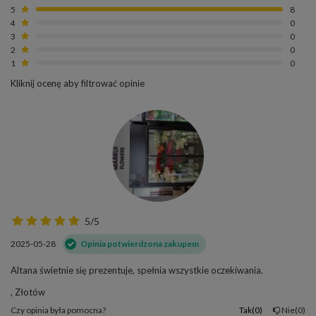
5
8
4
0
3
0
2
0
1
0
Kliknij ocenę aby filtrować opinie
5/5
2025-05-28
Opinia potwierdzona zakupem
Altana świetnie się prezentuje, spełnia wszystkie oczekiwania.
, Złotów
Czy opinia była pomocna?
Tak
0
Nie
0