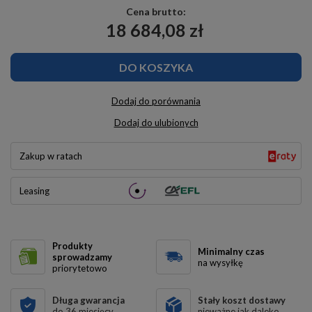
Cena brutto:
18 684,08 zł
DO KOSZYKA
Dodaj do porównania
Dodaj do ulubionych
Zakup w ratach
Leasing
Produkty
Minimalny czas
sprowadzamy
na wysyłkę
priorytetowo
Długa gwarancja
Stały koszt dostawy
do 36 miesięcy
nieważne jak daleko