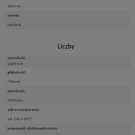
24 m-ce
serwis
:
cały kraj
Liczby
szerokość
:
1605 mm
głębokość
:
745mm
wysokość
:
1990 mm
zakres temperatur
:
od -1 do +10°C
pojemność użytkowa komory
: