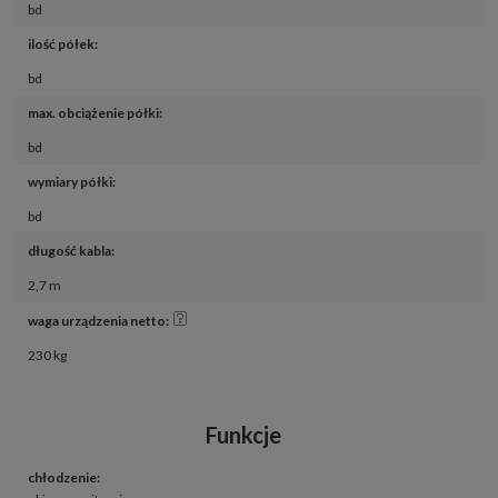
bd
ilość półek
:
bd
max. obciążenie półki
:
bd
wymiary półki
:
bd
długość kabla
:
2,7 m
waga urządzenia netto
:
230 kg
Funkcje
chłodzenie
: