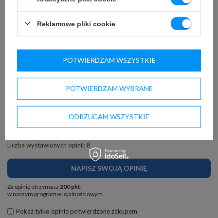
ZADOWOLENI KLIENCI
Reklamowe pliki cookie
POTWIERDZAM WSZYSTKIE
POTWIERDZAM WYBRANE
OPINIE NASZYCH KLIENTÓW
ODRZUCAM WSZYSTKIE
5.00
Liczba wystawionych opinii: 8
NAPISZ SWOJĄ OPINIĘ
Za opinię otrzymasz
200 pkt.
w naszym programie lojalnościowym.
Pokaż tylko opinie potwierdzone zakupem