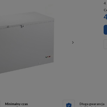
4 
C
4
Minimalny czas
Długa gwarancja