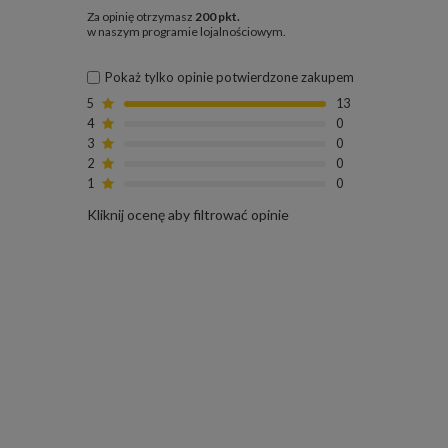
Za opinię otrzymasz
200 pkt.
w naszym programie lojalnościowym.
Pokaż tylko opinie potwierdzone zakupem
5
13
4
0
3
0
2
0
1
0
Kliknij ocenę aby filtrować opinie