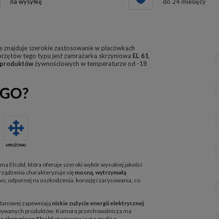
na wysyłkę
do 24 miesięcy
re znajduje szerokie zastosowanie w placówkach
przętów tego typu jest zamrażarka skrzyniowa
EL 61
,
 produktów
żywnościowych w temperaturze od -18
rma Elcold, która oferuje szeroki wybór wysokiej jakości
rządzenia charakteryzuje się
mocną, wytrzymałą
, odpornej na uszkodzenia, korozję i zarysowania, co
retanowej zapewniają
niskie zużycie energii elektrycznej
.
howywanych produktów. Komora przechowalnicza ma
a skrzyniowa Elcold
stworzona jest z myślą o