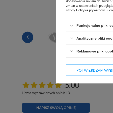
dopasowania reklam do Twoich 
zmian w ustawieniach przeglądar
strony
Polityka prywatności i c
Funkcjonalne pliki c
Analityczne pliki coo
Reklamowe pliki coo
POTWIERDZAM WYB
5.00
Liczba wystawionych opinii: 13
NAPISZ SWOJĄ OPINIĘ