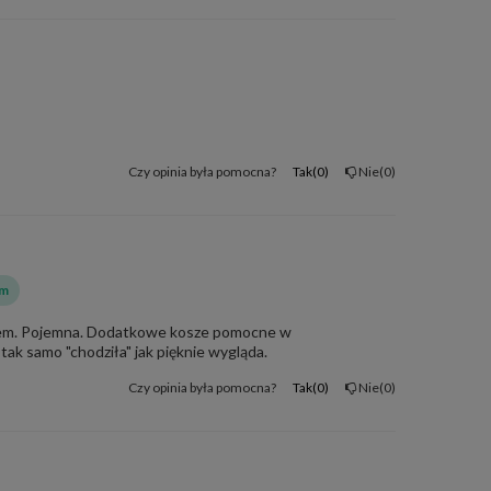
Czy opinia była pomocna?
Tak
0
Nie
0
em
sem. Pojemna. Dodatkowe kosze pomocne w
ak samo "chodziła" jak pięknie wygląda.
Czy opinia była pomocna?
Tak
0
Nie
0