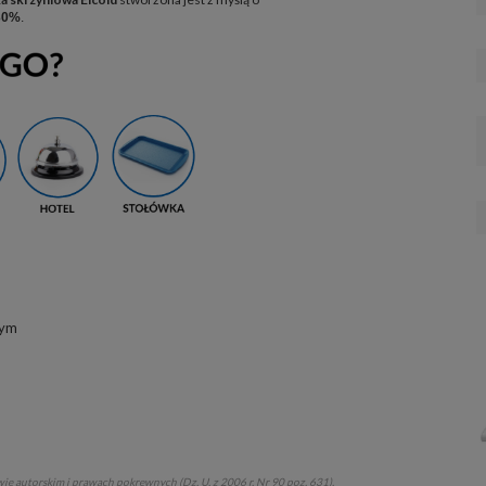
30%
.
nym
ie autorskim i prawach pokrewnych (Dz. U. z 2006 r. Nr 90 poz. 631).