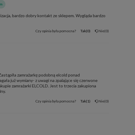
em
izacja, bardzo dobry kontakt ze sklepem. Wygląda bardzo
Czy opinia była pomocna?
Tak
0
Nie
0
Zastąpiła zamrażarkę podobną elcold ponad
agała już wymiany- z uwagi na zpalające się czerwone
akupie zamrażarki ELCOLD. Jest to trzecia zakupiona
dny.
Czy opinia była pomocna?
Tak
1
Nie
0