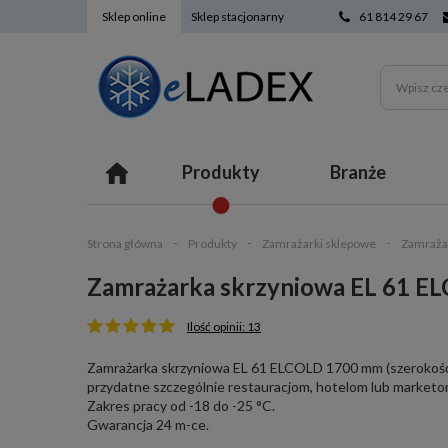
Sklep online
Sklep stacjonarny
61 814 29 67
Produkty
Branże
Strona główna
Produkty
Zamrażarki sklepowe
Zamraża
Zamrażarka skrzyniowa EL 61 E
Ilość opinii: 13
Zamrażarka skrzyniowa EL 61 ELCOLD 1700 mm (szerokość),
przydatne szczególnie restauracjom, hotelom lub market
Zakres pracy od -18 do -25 °C.
Gwarancja 24 m-ce.