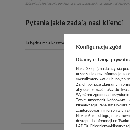
Zabrania się kopiowania, powielania, oraz rozpowszechniania jego treści na uży
Pytania jakie zadają nasi klienci
Ile będzie mnie kosztować to urządzenie, znaczy pod kątem z
Konfiguracja zgód
Dbamy o Twoją prywatn
Nie zn
Nasz Sklep (znajdujący się pod
urządzenia oraz informacje zapi
sygnalizatory www lub innych p
Za ich pomocą zbieramy inform
aby dostosować treści do Twoich
Wyrażam zgodę na korzystanie z
Twoim urządzeniu końcowym i i
klimatyzacja Ireneusz Mydlarz
zainteresowań i mierzenia ich s
Niezależnie od tego, masz równ
dostępu do informacji na Twoi
LADEX Chłodnictwo-klimatyzacj