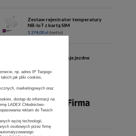
Zestaw rejestrator temperatury
NB-IoT z kartą SIM
1 274,00 zł
(netto)
komplet kół - wersje jezdne
395,00 zł
(netto)
rnecie, np. adres IP Twojego
akich jak pliki cookies,
tycznych, marketingowych oraz
okies, dostęp do informacji na
firmę LADEX Chłodnictwo-
dopasowania reklam do Twoich
nych wyżej technologii,
danych osobowych przez firmę
 zautomatyzowanego