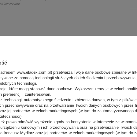
tek komercyjny.
użycia prądu?
ość
ZADAJ PYTANIE
alazłeś odpowiedzi?
 adresem www.eladex.com.pl) przetwarza Twoje dane osobowe zbierane w Inte
sywane za pomocą technologii służących do ich śledzenia i przechowywania, t
odobnych technologii.
acje, które mogą stanowić dane osobowe. Wykorzystujemy je w celach anali
 preferencji i zainteresowań.
 technologii automatycznego śledzenia i zbierania danych, w tym z plików co
ch przechowywanie oraz na przetwarzanie Twoich danych osobowych przez 
 oraz jej partnerów, w celach marketingowych (w tym do zautomatyzowanego 
kuteczności).
ież prawo odmówić wyrażenia zgody na korzystanie w Internecie ze wspomnia
m urządzeniu końcowym i ich przechowywania oraz na przetwarzanie Twoich 
a Ireneusz Mydlarz oraz jej partnerów, w celach marketingowych (w tym do