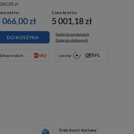
280,00 zł
ena netto:
Cena brutto:
 066,00 zł
5 001,18 zł
Dodaj do porównania
DO KOSZYKA
Dodaj do ulubionych
Zakup w ratach
Leasing
Stały koszt dostawy