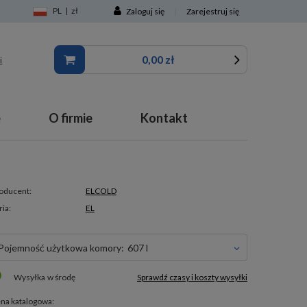
PL
|
zł
Zaloguj się
|
Zarejestruj się
0,00 zł
i
e
O firmie
Kontakt
oducent:
ELCOLD
ria:
EL
pojemność użytkowa komory:
607 l
Wysyłka
w środę
Sprawdź czasy i koszty wysyłki
na katalogowa: