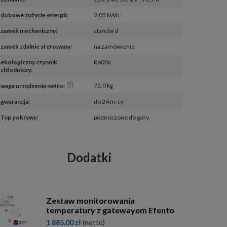
dobowe zużycie energii
:
2,05 kWh
zamek mechaniczny
:
standard
zamek zdalnie sterowany
:
na zamówienie
ekologiczny czynnik 
R600a
chłodniczy
:
75,0 kg
waga urządzenia netto
:
gwarancja
:
do 24 m-cy
Typ pokrywy
:
podnoszone do góry
Dodatki
Zestaw monitorowania
temperatury z gatewayem Efento
1 885,00 zł
(netto)