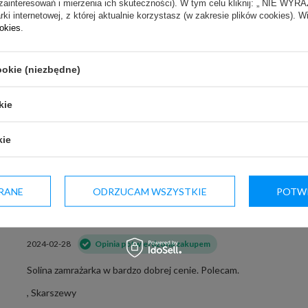
zainteresowań i mierzenia ich skuteczności). W tym celu kliknij: „ NIE W
ki internetowej, z której aktualnie korzystasz (w zakresie plików cookies). W
ookies
.
ZADOWOLENI KLIENCI
ookie (niezbędne)
kie
kie
OPINIE NASZYCH KLIENTÓW
RANE
ODRZUCAM WSZYSTKIE
POTWI
5/5
2024-02-28
Opinia potwierdzona zakupem
Solina zamrażarka w bardzo dobrej cenie. Polecam.
, Skarszewy