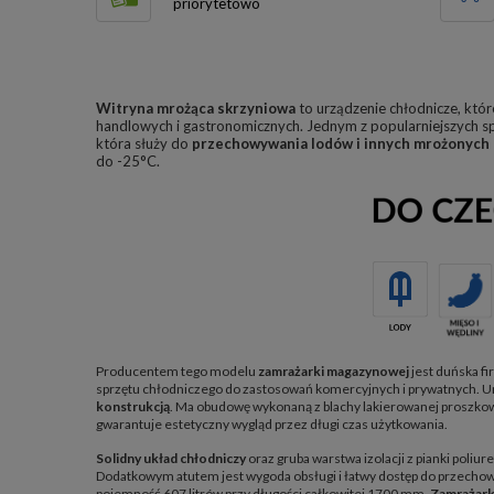
priorytetowo
Witryna mrożąca skrzyniowa
to urządzenie chłodnicze, któ
handlowych i gastronomicznych. Jednym z popularniejszych s
która służy do
przechowywania lodów i innych mrożonych
do -25°C.
Producentem tego modelu
zamrażarki magazynowej
jest duńska fi
sprzętu chłodniczego do zastosowań komercyjnych i prywatnych. U
konstrukcją
. Ma obudowę wykonaną z blachy lakierowanej proszkowo
gwarantuje estetyczny wygląd przez długi czas użytkowania.
Solidny układ chłodniczy
oraz gruba warstwa izolacji z pianki poliu
Dodatkowym atutem jest wygoda obsługi i łatwy dostęp do przec
pojemność 607 litrów przy długości całkowitej 1700 mm.
Zamrażark