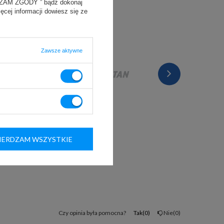
YRAŻAM ZGODY ” bądź dokonaj
ięcej informacji dowiesz się ze
Zawsze aktywne
ERDZAM WSZYSTKIE
Czy opinia była pomocna?
Tak
0
Nie
0