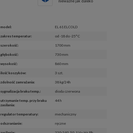
nieważne jak daleko
model
:
EL 61 ELCOLD
zakres temperatur
:
od -18 do -25°C
szerokość
:
1700 mm
głębokość
:
730 mm
wysokość
:
860 mm
ilość koszyków
:
3 szt.
zdolność zamrażania
:
38 kg/24h
sygnalizacja braku temp.
:
dioda czerwona
utrzymanie temp. przy braku 
44 h
zasilania
:
regulator temperatury
:
mechaniczny
odszranianie
:
ręczne
zasilanie
:
220-240, 50, 1 V~,Hz,Ph