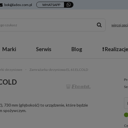
bok@ladex.com.pl
WHATSAPP
więcej opcj
Marki
Serwis
Blog
❗ Realizacj
rki skrzyniowe
Zamrażarka skrzyniowa EL 61 ELCOLD
Pr
LCOLD
Se
 730 mm (głębokość) to urządzenie, które będzie
om spożywczym.
Ce