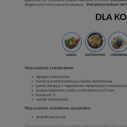
długotrwałej i intensywnej eksploatacji.
Energooszczędność do 
Wyposażenie standardowe:
agregat wewnętrzny
komora przechowalnicza z blachy aluminiowej
panel sterujący z regulatorem temperatury mechanicz
korpus izolowany pianką poliuretanową 65 mm
kosze szt. 3
zamek mechaniczny
Wyposażenie dodatkowe opcjonalne:
dodatkowe kosze
Powyższy opis stanowi utwór w rozumieniu ustawy z dnia 4 lutego 1994 r. o praw