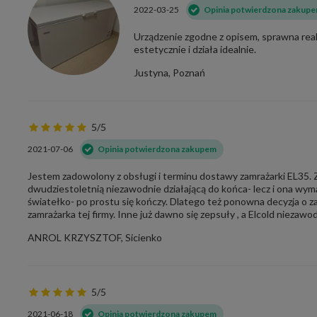
2022-03-25
Opinia potwierdzona zakup
Urządzenie zgodne z opisem, sprawna real
estetycznie i działa idealnie.
Justyna, Poznań
5/5
2021-07-06
Opinia potwierdzona zakupem
Jestem zadowolony z obsługi i terminu dostawy zamrażarki EL35. 
dwudziestoletnią niezawodnie działającą do końca- lecz i ona wym
światełko- po prostu się kończy. Dlatego też ponowna decyzja o z
zamrażarka tej firmy. Inne już dawno się zepsuły , a Elcold niezawo
ANROL KRZYSZTOF, Sicienko
5/5
2021-06-18
Opinia potwierdzona zakupem