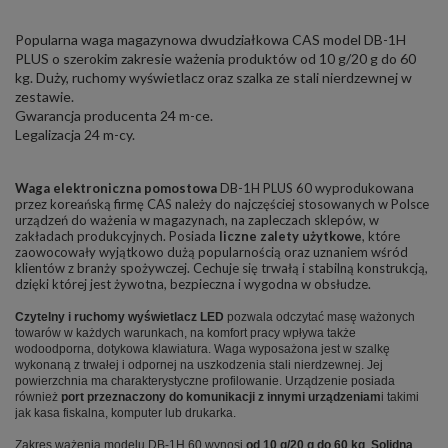
Popularna waga magazynowa dwudziałkowa CAS model DB-1H
PLUS o szerokim zakresie ważenia produktów od 10 g/20 g do 60
kg. Duży, ruchomy wyświetlacz oraz szalka ze stali nierdzewnej w
zestawie.
Gwarancja producenta 24 m-ce.
Legalizacja 24 m-cy.
Waga elektroniczna pomostowa
DB-1H PLUS 60 wyprodukowana
przez koreańską firmę CAS należy do najczęściej stosowanych w Polsce
urządzeń do ważenia w magazynach, na zapleczach sklepów, w
zakładach produkcyjnych. Posiada
liczne zalety użytkowe
, które
zaowocowały wyjątkowo dużą popularnością oraz uznaniem wśród
klientów z branży spożywczej. Cechuje się trwałą i stabilną konstrukcją,
dzięki której jest żywotna, bezpieczna i wygodna w obsłudze.
Czytelny i ruchomy wyświetlacz LED
pozwala odczytać masę ważonych
towarów w każdych warunkach, na komfort pracy wpływa także
wodoodporna, dotykowa klawiatura. Waga wyposażona jest w szalkę
wykonaną z trwałej i odpornej na uszkodzenia stali nierdzewnej. Jej
powierzchnia ma charakterystyczne profilowanie. Urządzenie posiada
również
port przeznaczony do komunikacji z innymi urządzeniam
i takimi
jak kasa fiskalna, komputer lub drukarka.
Zakres ważenia modelu DB-1H 60 wynosi
od 10 g/20 g do 60 kg
.
Solidna