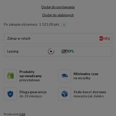
Dodaj do porównania
Dodaj do ulubionych
Po zakupie otrzymasz:
1 521,00 pkt.
Zakup w ratach
Leasing
Produkty
Minimalny czas
sprowadzamy
na wysyłkę
priorytetowo
Długa gwarancja
Stały koszt dostawy
do 24 miesięcy
nieważne jak daleko
Producent:
CAS