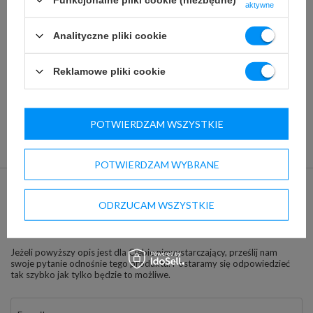
aktywne
condition
:
New
Analityczne pliki cookie
Reklamowe pliki cookie
POTWIERDZAM WSZYSTKIE
POTWIERDZAM WYBRANE
ODRZUCAM WSZYSTKIE
ZAPYTAJ O PRODUKT
Jeżeli powyższy opis jest dla Ciebie niewystarczający, prześlij nam
swoje pytanie odnośnie tego produktu. Postaramy się odpowiedzieć
tak szybko jak tylko będzie to możliwe.