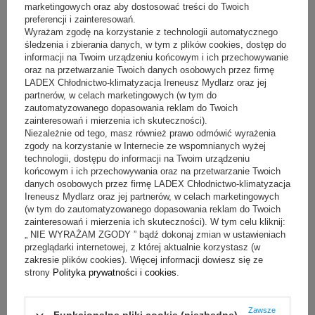
marketingowych oraz aby dostosować treści do Twoich
preferencji i zainteresowań.
obciążenie max
:
Wyrażam zgodę na korzystanie z technologii automatycznego
60 kg
śledzenia i zbierania danych, w tym z plików cookies, dostęp do
informacji na Twoim urządzeniu końcowym i ich przechowywanie
dokładność ważenia
:
oraz na przetwarzanie Twoich danych osobowych przez firmę
LADEX Chłodnictwo-klimatyzacja Ireneusz Mydlarz oraz jej
10/20 g
partnerów, w celach marketingowych (w tym do
zautomatyzowanego dopasowania reklam do Twoich
wymiary szalki [mm]
:
zainteresowań i mierzenia ich skuteczności).
300(D) x 380 (S)
Niezależnie od tego, masz również prawo odmówić wyrażenia
zgody na korzystanie w Internecie ze wspomnianych wyżej
wymiary gabarytowe
:
technologii, dostępu do informacji na Twoim urządzeniu
końcowym i ich przechowywania oraz na przetwarzanie Twoich
635(D) x 420(S) x 765(W) mm
danych osobowych przez firmę LADEX Chłodnictwo-klimatyzacja
zasilanie
:
Ireneusz Mydlarz oraz jej partnerów, w celach marketingowych
(w tym do zautomatyzowanego dopasowania reklam do Twoich
AC 240V, 50/60Hz
zainteresowań i mierzenia ich skuteczności). W tym celu kliknij:
„ NIE WYRAŻAM ZGODY ” bądź dokonaj zmian w ustawieniach
akumulator
:
przeglądarki internetowej, z której aktualnie korzystasz (w
zakresie plików cookies). Więcej informacji dowiesz się ze
6V 133Ah
strony
Polityka prywatności i cookies
.
waga urządzenia netto
:
19 kg
Zawsze
Funkcjonalne pliki cookie (niezbędne)