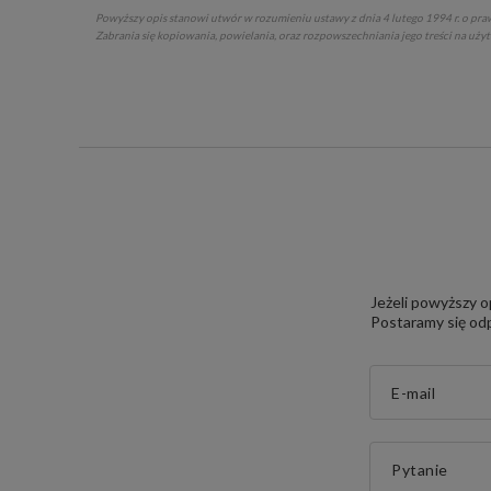
Powyższy opis stanowi utwór w rozumieniu ustawy z dnia 4 lutego 1994 r. o praw
Zabrania się kopiowania, powielania, oraz rozpowszechniania jego treści na uży
Jeżeli powyższy o
Postaramy się odp
E-mail
Pytanie