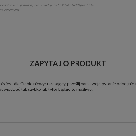
ie autorskim i prawach pokrewnych (Dz. U. z 2006 r. Nr 90 poz. 631).
tek komercyjny.
ZAPYTAJ O PRODUKT
pis jest dla Ciebie niewystarczający, prześlij nam swoje pytanie odnośnie
owiedzieć tak szybko jak tylko będzie to możliwe.