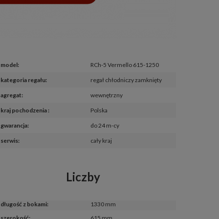
model
:
RCh-5 Vermello 615-1250
kategoria regału
:
regał chłodniczy zamknięty
agregat
:
wewnętrzny
kraj pochodzenia 
:
Polska
gwarancja
:
do 24 m-cy
serwis
:
cały kraj
Liczby
długość z bokami
:
1330 mm
szerokość
:
615 mm