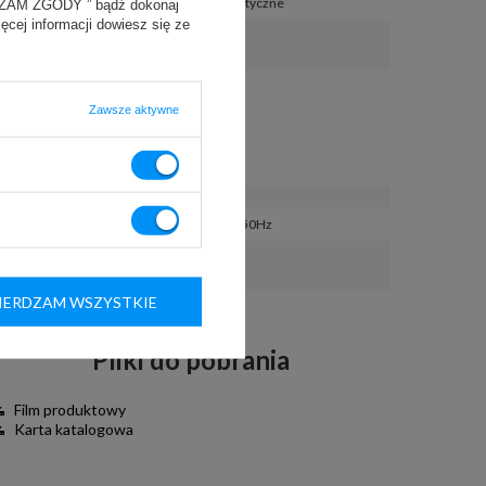
odszranianie
:
automatyczne
YRAŻAM ZGODY ” bądź dokonaj
ięcej informacji dowiesz się ze
automatyczne odparowanie 
tak
skroplin
:
Zawsze aktywne
Energia
klasa energetyczna
:
E
napięcie
:
230V / 50Hz
ekologiczny czynnik 
R290
chłodniczy
:
ERDZAM WSZYSTKIE
Pliki do pobrania
Film produktowy
Karta katalogowa