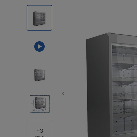
+
3
więcej