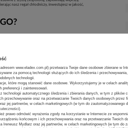
ając nasz regał chłodniczy, inwestujesz w jakość,
ość
 adresem www.eladex.com.pl) przetwarza Twoje dane osobowe zbierane w Inte
sywane za pomocą technologii służących do ich śledzenia i przechowywania, t
odobnych technologii.
acje, które mogą stanowić dane osobowe. Wykorzystujemy je w celach anali
 preferencji i zainteresowań.
 technologii automatycznego śledzenia i zbierania danych, w tym z plików co
ch przechowywanie oraz na przetwarzanie Twoich danych osobowych przez 
 oraz jej partnerów, w celach marketingowych (w tym do zautomatyzowanego 
kuteczności).
ież prawo odmówić wyrażenia zgody na korzystanie w Internecie ze wspomnia
m urządzeniu końcowym i ich przechowywania oraz na przetwarzanie Twoich 
a Ireneusz Mydlarz oraz jej partnerów, w celach marketingowych (w tym do