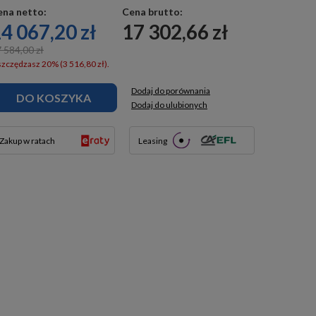
ena netto:
Cena brutto:
4 067,20 zł
17 302,66 zł
 584,00 zł
zczędzasz 20% (3 516,80 zł).
Dodaj do porównania
DO KOSZYKA
Dodaj do ulubionych
Zakup w ratach
Leasing