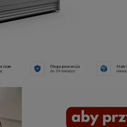
y czas
Długa gwarancja
Stały
kę
do 24 miesięcy
nieważ