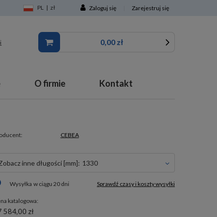
PL
|
zł
Zaloguj się
|
Zarejestruj się
0,00 zł
i
e
O firmie
Kontakt
oducent:
CEBEA
Zobacz inne długości [mm]:
1330
Wysyłka
w ciągu 20 dni
Sprawdź czasy i koszty wysyłki
na katalogowa:
 584,00 zł