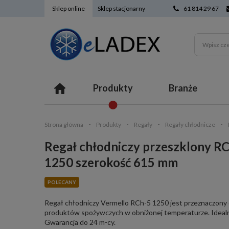
Sklep online
Sklep stacjonarny
61 814 29 67
Produkty
Branże
Strona główna
Produkty
Regały
Regały chłodnicze
Regał chłodniczy przeszklony RC
1250 szerokość 615 mm
POLECANY
Regał chłodniczy Vermello RCh-5 1250 jest przeznaczony
produktów spożywczych w obniżonej temperaturze. Ideal
Gwarancja do 24 m-cy.