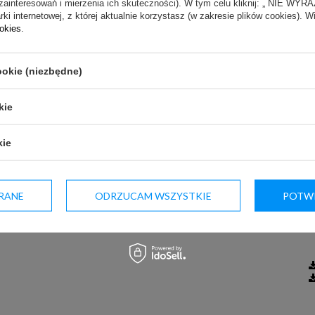
zainteresowań i mierzenia ich skuteczności). W tym celu kliknij: „ NIE W
ki internetowej, z której aktualnie korzystasz (w zakresie plików cookies). W
ookies
.
ookie (niezbędne)
kie
orem obieg powietrza
kie
ą regulacją pochylenia
m wyświetlaczem
RANE
ODRZUCAM WSZYSTKIE
POTWI