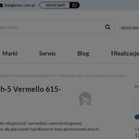
bok@ladex.com.pl
WHATSAPP
więcej opcj
Marki
Serwis
Blog
❗ Realizacj
Regał chłodniczy przeszklony RCh-5 Vermello 615-1250 szerokość 615 mm
Pr
h-5 Vermello 615-
 do ekspozycji i sprzedaży samoobsługowej
ny dla placówek handlowych oraz gastronomicznych.
Ce
17