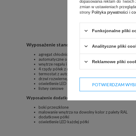
dopasowania reklam do Twoich 
zmian w ustawieniach przeglądar
strony
Polityka prywatności i c
Funkcjonalne pliki c
Wyposażenie standardowe:
Analityczne pliki coo
agregat chłodniczy, dynamiczny, wymuszony wentylat
automatyczne odparowanie skroplin
Reklamowe pliki coo
wnętrze regału i półki z blachy lakierowanej białej
4 rzędy półek z regulowaną wysokością i trzystopniow
termostat z automatycznym odszranianiem i cyfrowy
drzwi rozwierne, przeszklone - szyba zespolona
oświetlenie LED
POTWIERDZAM WYB
listwy cenowe
Wyposażenie dodatkowe opcjonalne:
boki przeszklone
malowanie wnętrza na dowolny kolor z palety RAL
dodatkowe półki
oświetlenie LED każdej półki