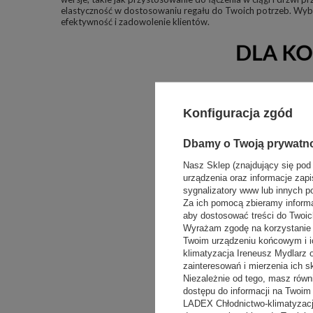
elastyczność w dostosowaniu regału do Twoich potrzeb. Wybier
efektywność i zadowolenie klientów.
Konfiguracja zgód
Dbamy o Twoją prywatn
Nasz Sklep (znajdujący się pod
urządzenia oraz informacje zapi
sygnalizatory www lub innych p
Za ich pomocą zbieramy inform
aby dostosować treści do Twoich
Wyrażam zgodę na korzystanie z
Twoim urządzeniu końcowym i i
klimatyzacja Ireneusz Mydlarz
zainteresowań i mierzenia ich s
Niezależnie od tego, masz równ
dostępu do informacji na Twoi
LADEX Chłodnictwo-klimatyzacj