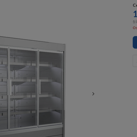
C
1
17
Os