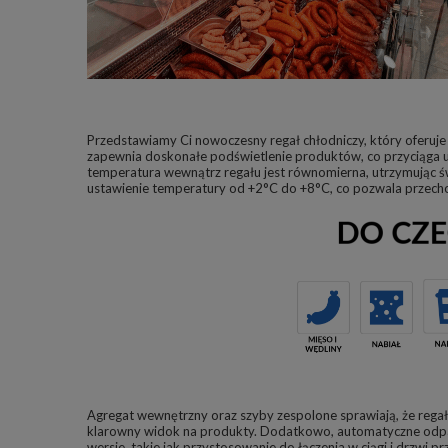
Przedstawiamy Ci nowoczesny regał chłodniczy, który oferuje
zapewnia doskonałe podświetlenie produktów, co przyciąga 
temperatura wewnątrz regału jest równomierna, utrzymując ś
ustawienie temperatury od +2°C do +8°C, co pozwala przec
Agregat wewnętrzny oraz szyby zespolone sprawiają, że regał
klarowny widok na produkty. Dodatkowo, automatyczne odpar
wersje, takie jak przystosowanie do łączenia w ciągi i drzwi 