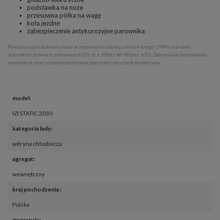
podstawka na noże
przesuwna półka na wagę
koła jezdne
zabezpieczenie antykorozyjne parownika
Powyższy opis stanowi utwór w rozumieniu ustawy z dnia 4 lutego 1994 r. o prawie
autorskim i prawach pokrewnych (Dz. U. z 2006 r. Nr 90 poz. 631). Zabrania się kopiowania,
powielania, oraz rozpowszechniania jego treści na użytek komercyjny.
model
:
IZI STATIC 2030
kategoria lady
:
witryna chłodnicza
agregat
:
wewnętrzny
kraj pochodzenia 
:
Polska
gwarancja
: