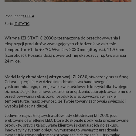
Producent:
CEBEA
Seria:
IZI STATIC
Witryna IZI STATIC 2030 przeznaczona do przechowywania i
ekspozycji produktów wymagających chłodzenia w zakresie
temperatur +1 do +7 °C. Wymiary 2030 mm (długość), 1170 mm
(szerokość). Posiada dużą powierzchnię ekspozycyjną. Gwarancja
24 m-ce.
Model
lady chłodniczej witrynowej IZI 2030
, stworzony przez firmę
Cebea - specjalistę w dziedzinie chłodnictwa handlowego i
gastronomicznego, oferuje wiele wartościowych korzyści dla Twojego
biznesu. Dzięki temu nowoczesnemu urządzeniu, zaprojektowanemu do
przechowywania i ekspozycji produktów spożywczych w niskiej
temperaturze, masz pewność, że Twoje towary zachowają świeżość i
wysoką jakość na dłużej.
Jednym z najważniejszych atutów lady chłodniczej IZI 2030 jest
efektowne oświetlenie LED, które doskonale podkreśla prezentowane
produkty, przyciągając uwagę klientów i skłaniając ich do zakupu.
Innowacyjny system obiegu wymuszonego wewnątrz urządzenia
gwarantuje równomierne rozprowadzanie chłodzenia, utrzymując