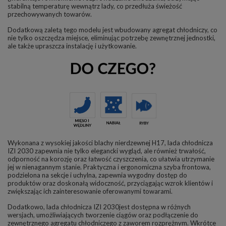
stabilną temperaturę wewnątrz lady, co przedłuża świeżość
przechowywanych towarów.
Dodatkową zaletą tego modelu jest wbudowany agregat chłodniczy, co
nie tylko oszczędza miejsce, eliminując potrzebę zewnętrznej jednostki,
ale także upraszcza instalację i użytkowanie.
Wykonana z wysokiej jakości blachy nierdzewnej H17, lada chłodnicza
IZI 2030 zapewnia nie tylko elegancki wygląd, ale również trwałość,
odporność na korozję oraz łatwość czyszczenia, co ułatwia utrzymanie
jej w nienagannym stanie. Praktyczna i ergonomiczna szyba frontowa,
podzielona na sekcje i uchylna, zapewnia wygodny dostęp do
produktów oraz doskonałą widoczność, przyciągając wzrok klientów i
zwiększając ich zainteresowanie oferowanymi towarami.
Dodatkowo, lada chłodnicza IZI 2030jest dostępna w różnych
wersjach, umożliwiających tworzenie ciągów oraz podłączenie do
zewnętrznego agregatu chłodniczego z zaworem rozprężnym. Wkrótce