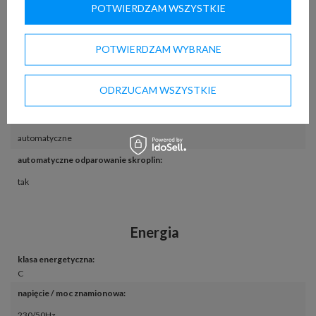
POTWIERDZAM WSZYSTKIE
obieg grawitacyjny
regulator temperatury
:
POTWIERDZAM WYBRANE
elektroniczny z wyświetlaczem
oświetlenie LED
:
ODRZUCAM WSZYSTKIE
w standardzie
odszranianie
:
automatyczne
automatyczne odparowanie skroplin
:
tak
Energia
klasa energetyczna
:
C
napięcie / moc znamionowa
:
230/50Hz