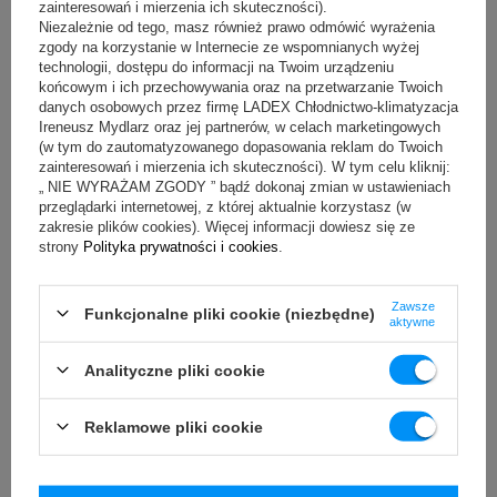
zainteresowań i mierzenia ich skuteczności).
od +1 do +7°C
Niezależnie od tego, masz również prawo odmówić wyrażenia
zgody na korzystanie w Internecie ze wspomnianych wyżej
szerokość ekspozycji 
:
technologii, dostępu do informacji na Twoim urządzeniu
końcowym i ich przechowywania oraz na przetwarzanie Twoich
890 mm
danych osobowych przez firmę LADEX Chłodnictwo-klimatyzacja
pojemność użytkowa komory
:
Ireneusz Mydlarz oraz jej partnerów, w celach marketingowych
(w tym do zautomatyzowanego dopasowania reklam do Twoich
590 l
zainteresowań i mierzenia ich skuteczności). W tym celu kliknij:
„ NIE WYRAŻAM ZGODY ” bądź dokonaj zmian w ustawieniach
powierzchnia ekspozycyjna
:
przeglądarki internetowej, z której aktualnie korzystasz (w
zakresie plików cookies). Więcej informacji dowiesz się ze
1,7 m²
strony
Polityka prywatności i cookies
.
długość kabla
:
2,5 m
Zawsze
Funkcjonalne pliki cookie (niezbędne)
aktywne
waga urządzenia netto
:
200 kg
Analityczne pliki cookie
Reklamowe pliki cookie
Funkcje
chłodzenie
: