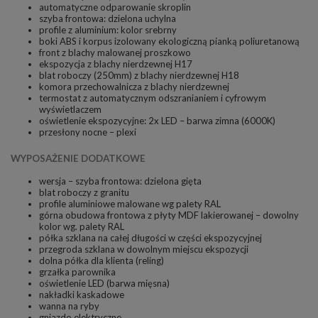
automatyczne odparowanie skroplin
szyba frontowa: dzielona uchylna
profile z aluminium: kolor srebrny
boki ABS i korpus izolowany ekologiczną pianką poliuretanową
front z blachy malowanej proszkowo
ekspozycja z blachy nierdzewnej H17
blat roboczy (250mm) z blachy nierdzewnej H18
komora przechowalnicza z blachy nierdzewnej
termostat z automatycznym odszranianiem i cyfrowym
wyświetlaczem
oświetlenie ekspozycyjne: 2x LED – barwa zimna (6000K)
przesłony nocne – plexi
WYPOSAŻENIE DODATKOWE
wersja – szyba frontowa: dzielona gięta
blat roboczy z granitu
profile aluminiowe malowane wg palety RAL
górna obudowa frontowa z płyty MDF lakierowanej – dowolny
kolor wg. palety RAL
półka szklana na całej długości w części ekspozycyjnej
przegroda szklana w dowolnym miejscu ekspozycji
dolna półka dla klienta (reling)
grzałka parownika
oświetlenie LED (barwa mięsna)
nakładki kaskadowe
wanna na ryby
gniazdo elektryczne