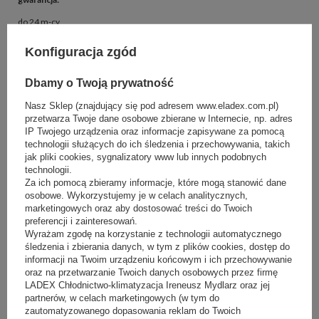
do 24 m-cy
serwis
:
Konfiguracja zgód
cały kraj
Dbamy o Twoją prywatność
parametry
:
Nasz Sklep (znajdujący się pod adresem www.eladex.com.pl)
Dostępny od ręki
,
Zakupy na raty
przetwarza Twoje dane osobowe zbierane w Internecie, np. adres
IP Twojego urządzenia oraz informacje zapisywane za pomocą
technologii służących do ich śledzenia i przechowywania, takich
jak pliki cookies, sygnalizatory www lub innych podobnych
Liczby
technologii.
Za ich pomocą zbieramy informacje, które mogą stanowić dane
długość
:
osobowe. Wykorzystujemy je w celach analitycznych,
2030 mm
marketingowych oraz aby dostosować treści do Twoich
preferencji i zainteresowań.
szerokość
:
Wyrażam zgodę na korzystanie z technologii automatycznego
1170 mm
śledzenia i zbierania danych, w tym z plików cookies, dostęp do
informacji na Twoim urządzeniu końcowym i ich przechowywanie
wysokość
:
oraz na przetwarzanie Twoich danych osobowych przez firmę
LADEX Chłodnictwo-klimatyzacja Ireneusz Mydlarz oraz jej
1160-1180 mm
partnerów, w celach marketingowych (w tym do
zautomatyzowanego dopasowania reklam do Twoich
zakres temperatur
: