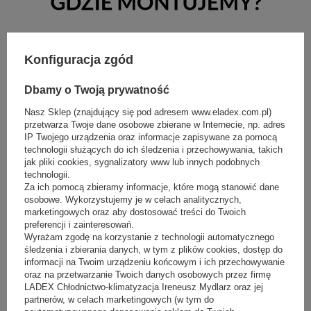
Specjalizujemy się w montażu systemów chłodniczych, oferując usługi
na terenie
Wielkopolski
i województw:
Zachodniopomorskiego
,
Konfiguracja zgód
Kujawsko-Pomorskiego
,
Łódzkiego
,
Dolnośląskiego
, oraz
Lubuskiego
. Dzięki zespołowi wykwalifikowanych ekspertów,
zapewniamy profesjonalne wykonanie projektów chłodniczych w tych
Dbamy o Twoją prywatność
regionach, gwarantując efektywność naszych rozwiązań.
Nasz Sklep (znajdujący się pod adresem www.eladex.com.pl)
przetwarza Twoje dane osobowe zbierane w Internecie, np. adres
IP Twojego urządzenia oraz informacje zapisywane za pomocą
technologii służących do ich śledzenia i przechowywania, takich
jak pliki cookies, sygnalizatory www lub innych podobnych
technologii.
Za ich pomocą zbieramy informacje, które mogą stanowić dane
osobowe. Wykorzystujemy je w celach analitycznych,
marketingowych oraz aby dostosować treści do Twoich
preferencji i zainteresowań.
Wyrażam zgodę na korzystanie z technologii automatycznego
śledzenia i zbierania danych, w tym z plików cookies, dostęp do
informacji na Twoim urządzeniu końcowym i ich przechowywanie
oraz na przetwarzanie Twoich danych osobowych przez firmę
LADEX Chłodnictwo-klimatyzacja Ireneusz Mydlarz oraz jej
partnerów, w celach marketingowych (w tym do