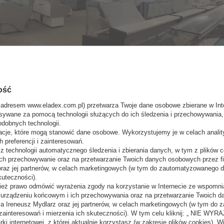
DOSTĘPNOŚĆ PRODUKTU W SKLEPACH
ość
 adresem www.eladex.com.pl) przetwarza Twoje dane osobowe zbierane w Inte
LADEX SERWIS
sywane za pomocą technologii służących do ich śledzenia i przechowywania, t
Na zamówienie
odobnych technologii.
acje, które mogą stanowić dane osobowe. Wykorzystujemy je w celach anali
 preferencji i zainteresowań.
 technologii automatycznego śledzenia i zbierania danych, w tym z plików co
ch przechowywanie oraz na przetwarzanie Twoich danych osobowych przez 
 oraz jej partnerów, w celach marketingowych (w tym do zautomatyzowanego 
kuteczności).
ież prawo odmówić wyrażenia zgody na korzystanie w Internecie ze wspomnia
m urządzeniu końcowym i ich przechowywania oraz na przetwarzanie Twoich 
a Ireneusz Mydlarz oraz jej partnerów, w celach marketingowych (w tym do
zainteresowań i mierzenia ich skuteczności). W tym celu kliknij: „ NIE W
ki internetowej, z której aktualnie korzystasz (w zakresie plików cookies). W