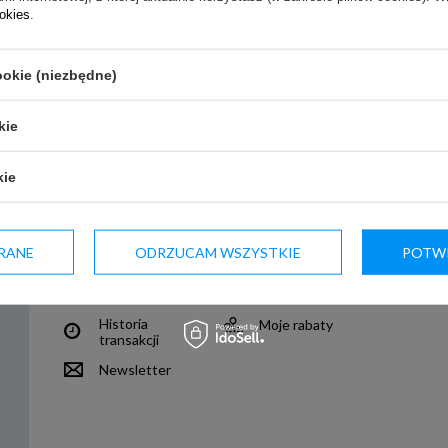
ookies
.
ookie (niezbędne)
kie
kie
Moje konto
RANE
ODRZUCAM WSZYSTKIE
POTWI
Zarejestruj się
Moje zamówienia
Koszyk
Obserwowane
Historia
Moje rabaty
transakcji
Newsletter