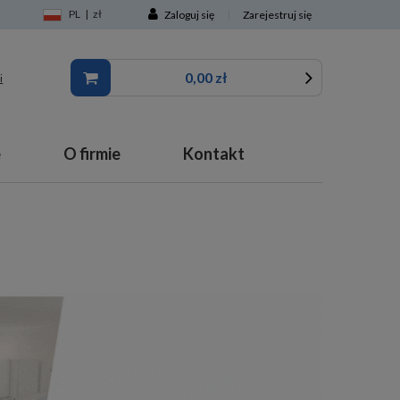
PL
|
zł
Zaloguj się
|
Zarejestruj się
0,00 zł
i
e
O firmie
Kontakt