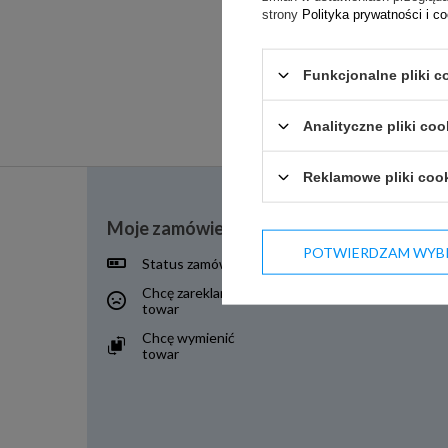
strony
Polityka prywatności i c
Funkcjonalne pliki c
Analityczne pliki coo
Reklamowe pliki coo
Moje zamówienie
POTWIERDZAM WYB
Status zamówienia
Śledzenie przesyłki
Chcę zareklamować
Chcę zwrócić towar
towar
Chcę wymienić
towar