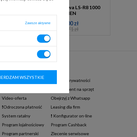
Lada sprzedażowa LS-R8 1000
CARMEN
3 217,00 zł
Zawsze aktywne
3 784,71 zł
Informacje podstawowe
ERDZAM WSZYSTKIE
Regulamin sklepu
Polityka prywatności
Dostawa i płatność
❗ Abonament na sprzęt
Video-oferta
Obejrzyj z Whatsapp
❗Odroczona płatność
Leasing dla firm
System ratalny
❗ Konfigurator on-line
Program lojalnościowy
Program Cashback
Program partnerski
Zlecenie serwisowe