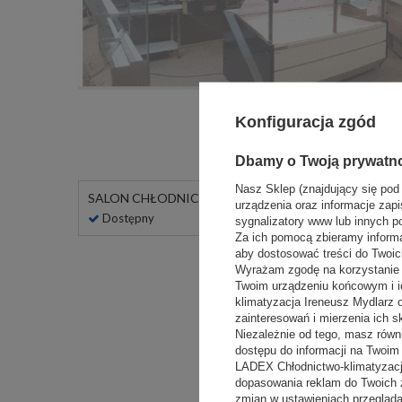
Konfiguracja zgód
Dbamy o Twoją prywatn
Nasz Sklep (znajdujący się pod
SALON CHŁODNICZY LADEX
urządzenia oraz informacje zapi
Dostępny
sygnalizatory www lub innych p
Za ich pomocą zbieramy inform
aby dostosować treści do Twoich
Wyrażam zgodę na korzystanie z
Twoim urządzeniu końcowym i i
klimatyzacja Ireneusz Mydlarz
zainteresowań i mierzenia ich s
Niezależnie od tego, masz równ
dostępu do informacji na Twoi
LADEX Chłodnictwo-klimatyzacj
dopasowania reklam do Twoich 
zmian w ustawieniach przeglądar