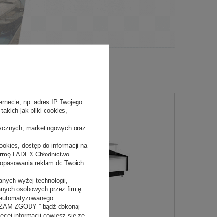
rnecie, np. adres IP Twojego
akich jak pliki cookies,
tycznych, marketingowych oraz
okies, dostęp do informacji na
firmę LADEX Chłodnictwo-
dopasowania reklam do Twoich
nych wyżej technologii,
danych osobowych przez firmę
 zautomatyzowanego
YRAŻAM ZGODY ” bądź dokonaj
ięcej informacji dowiesz się ze