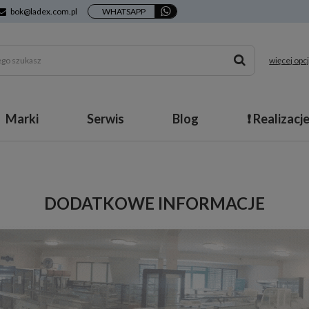
bok@ladex.com.pl
WHATSAPP
więcej opcj
Marki
Serwis
Blog
❗ Realizacj
DODATKOWE INFORMACJE