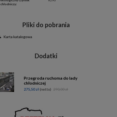
ekologiczny czynnik 
R290
chłodniczy
:
Pliki do pobrania
Karta katalogowa
Dodatki
Przegroda ruchoma do lady
chłodniczej
275,50 zł
(netto)
290,00 zł