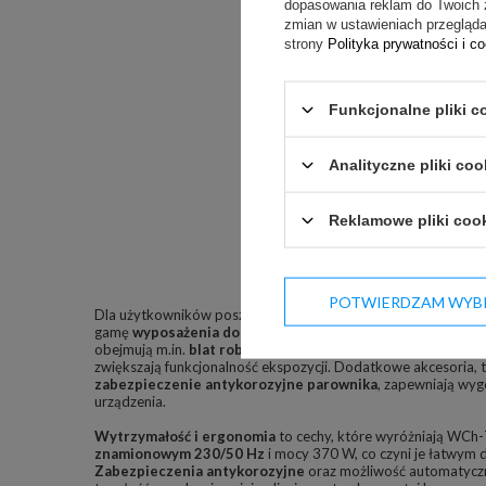
dopasowania reklam do Twoich 
zmian w ustawieniach przeglądar
strony
Polityka prywatności i c
Funkcjonalne pliki c
Analityczne pliki coo
Reklamowe pliki coo
POTWIERDZAM WYB
Dla użytkowników poszukujących indywidualnych rozwiązań,
gamę
wyposażenia dodatkowego
, które pozwala dostosowa
obejmują m.in.
blat roboczy z granitu
,
świetlówkę mięsna „
zwiększają funkcjonalność ekspozycji. Dodatkowe akcesoria, t
zabezpieczenie antykorozyjne parownika
, zapewniają wyg
urządzenia.
Wytrzymałość i ergonomia
to cechy, które wyróżniają WCh-
znamionowym 230/50 Hz
i mocy 370 W, co czyni je łatwym do
Zabezpieczenia antykorozyjne
oraz możliwość automatycz