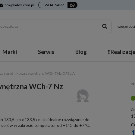
bok@ladex.com.pl
WHATSAPP
więcej opcj
Marki
Serwis
Blog
❗ Realizacj
cza narożnikowa zewnętrzna WCh-7 Nz OFELIA
Pr
ewnętrzna WCh-7 Nz
Ce
17
 133,5 cm x 133,5 cm to idealne rozwiązanie do
C
raz serów w zakresie temperatur od +1°C do +7°C.
1