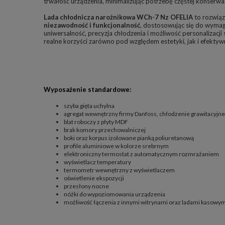
trwałość urządzenia, minimalizując potrzebę częstej konserwac
Lada chłodnicza narożnikowa WCh-7 Nz OFELIA
to rozwiąz
niezawodność i funkcjonalność
, dostosowując się do wyma
uniwersalność, precyzja chłodzenia i możliwość personalizacji s
realne korzyści zarówno pod względem estetyki, jak i efektyw
Wyposażenie standardowe:
szyba gięta uchylna
agregat wewnętrzny firmy Danfoss, chłodzenie grawitacyjne
blat roboczy z płyty MDF
brak komory przechowalniczej
boki oraz korpus izolowane pianką poliuretanową
profile aluminiowe w kolorze srebrnym
elektroniczny termostat z automatycznym rozmrażaniem
wyświetlacz temperatury
termometr wewnętrzny z wyświetlaczem
oświetlenie ekspozycji
przesłony nocne
nóżki do wypoziomowania urządzenia
możliwość łączenia z innymi witrynami oraz ladami kasowy