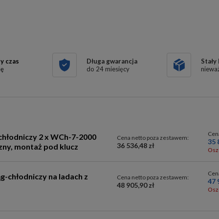
y czas
Długa gwarancja
Stały
kę
do 24 miesięcy
nieważ
Cen
 chłodniczy 2 x WCh-7-2000
Cena netto poza zestawem:
35 
36 536,48 zł
ny, montaż pod klucz
Osz
Cen
g-chłodniczy na ladach z
Cena netto poza zestawem:
47 
48 905,90 zł
Osz