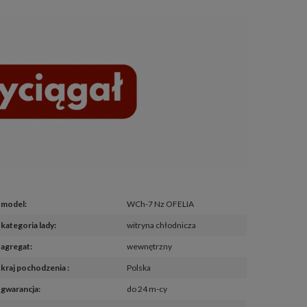
model
:
WCh-7 Nz OFELIA
kategoria lady
:
witryna chłodnicza
agregat
:
wewnętrzny
kraj pochodzenia 
:
Polska
gwarancja
:
do 24 m-cy