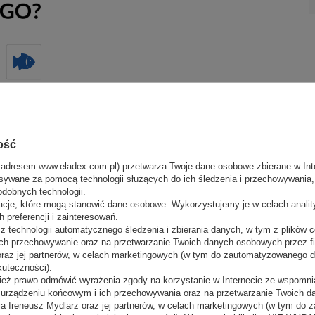
 co czyni je idealnym rozwiązaniem do
ość
nabiał, ciasta czy inne produkty wymagające
ównomiernie rozprowadza temperaturę, utrzymując
 adresem www.eladex.com.pl) przetwarza Twoje dane osobowe zbierane w Inte
temperaturze otoczenia do 25°C i wilgotności
sywane za pomocą technologii służących do ich śledzenia i przechowywania, t
e z
energooszczędnością
, co przekłada się na
odobnych technologii.
acje, które mogą stanowić dane osobowe. Wykorzystujemy je w celach anali
ylną szybę frontową
, która ułatwia dostęp do
 preferencji i zainteresowań.
z cyfrowym wyświetlaczem
, który pozwala na
 technologii automatycznego śledzenia i zbierania danych, w tym z plików co
osiada
front wykonany z blachy malowanej
ch przechowywanie oraz na przetwarzanie Twoich danych osobowych przez 
 zapewnia trwałość i estetykę przez długie lata
 oraz jej partnerów, w celach marketingowych (w tym do zautomatyzowanego 
wietlówki doskonale podkreśla prezentowane
kuteczności).
agregat chłodniczy
oraz ekspozycja i blat roboczy
ież prawo odmówić wyrażenia zgody na korzystanie w Internecie ze wspomnia
wość utrzymania w czystości, co jest kluczowe w
m urządzeniu końcowym i ich przechowywania oraz na przetwarzanie Twoich 
a Ireneusz Mydlarz oraz jej partnerów, w celach marketingowych (w tym do