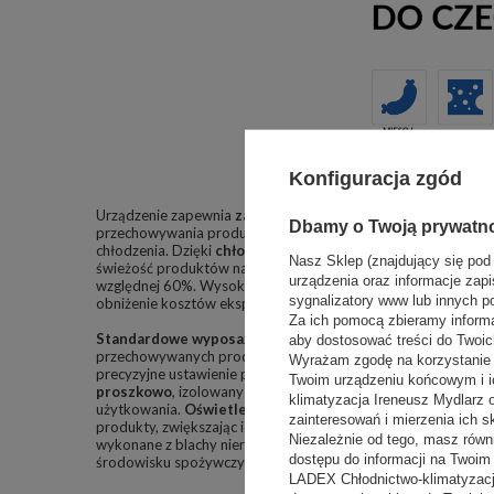
Konfiguracja zgód
Urządzenie zapewnia
zakres temperatur od +1°C do +7°C
,
Dbamy o Twoją prywatn
przechowywania produktów spożywczych, takich jak wędliny, 
chłodzenia. Dzięki
chłodzeniu grawitacyjnemu
urządzenie r
Nasz Sklep (znajdujący się pod
świeżość produktów nawet w wymagających warunkach – przy 
urządzenia oraz informacje zapi
względnej 60%. Wysoka efektywność chłodzenia idzie w parz
sygnalizatory www lub innych p
obniżenie kosztów eksploatacji.
Za ich pomocą zbieramy inform
Standardowe wyposażenie
WCh-7 Nz OFELIA obejmuje
uch
aby dostosować treści do Twoich
przechowywanych produktów i ich obsługę, oraz
termostat 
Wyrażam zgodę na korzystanie z
precyzyjne ustawienie parametrów chłodzenia. Urządzenie p
Twoim urządzeniu końcowym i i
proszkowo
, izolowany ekologicznie pianką poliuretanową, co
klimatyzacja Ireneusz Mydlarz
użytkowania.
Oświetlenie ekspozycyjne
w postaci białej ś
zainteresowań i mierzenia ich s
produkty, zwiększając ich atrakcyjność wizualną. Wewnętrzny
Niezależnie od tego, masz równ
wykonane z blachy nierdzewnej gwarantują niezawodność i łat
dostępu do informacji na Twoi
środowisku spożywczym.
LADEX Chłodnictwo-klimatyzacj