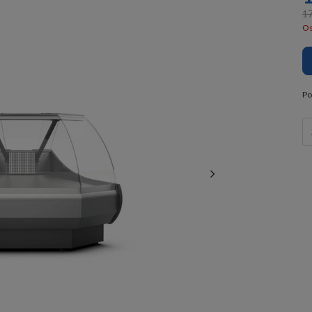
17
Os
Po