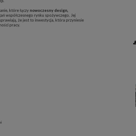
ji.
anie, które łączy
nowoczesny design,
gań współczesnego rynku spożywczego. Jej
prawiają, że jest to inwestycja, która przyniesie
ności pracy.
mi