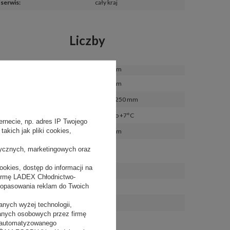
serwis
:
cały kraj
Liczby
długość
:
1335 mm
szerokość
:
1335 mm
wysokość
:
1230-1250 mm
zakres temperatur
:
od +1 do +7°C
rnecie, np. adres IP Twojego
akich jak pliki cookies,
szerokość ekspozycji 
:
1100 mm
pojemność użytkowa 
133,5 l
tycznych, marketingowych oraz
komory
:
okies, dostęp do informacji na
powierzchnia ekspozycyjna
:
0,89 m²
firmę LADEX Chłodnictwo-
dopasowania reklam do Twoich
długość kabla
:
bd
bd
waga urządzenia netto
:
nych wyżej technologii,
danych osobowych przez firmę
 zautomatyzowanego