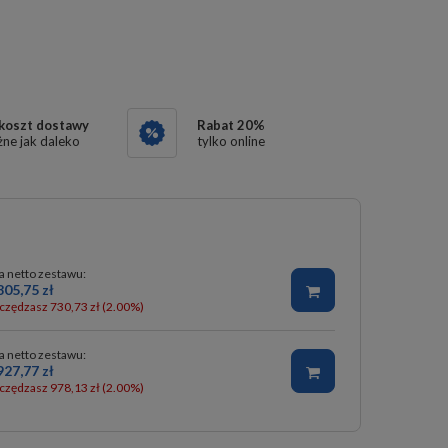
 koszt dostawy
Rabat
20
%
ne jak daleko
tylko online
a netto zestawu:
805,75 zł
czędzasz 730,73 zł (2.00%)
a netto zestawu:
927,77 zł
czędzasz 978,13 zł (2.00%)