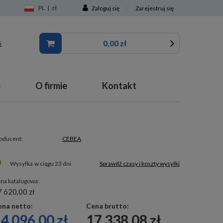
PL
|
zł
Zaloguj się
|
Zarejestruj się
0,00 zł
i
e
O firmie
Kontakt
oducent:
CEBEA
Wysyłka
w ciągu 23 dni
Sprawdź czasy i koszty wysyłki
na katalogowa:
 620,00 zł
ena netto:
Cena brutto:
4 096,00 zł
17 338,08 zł