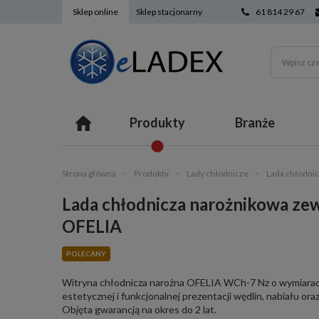
Sklep online
Sklep stacjonarny
61 814 29 67
Produkty
Branże
Strona główna
Produkty
Lady chłodnicze
Lada chłodni
Lada chłodnicza narożnikowa z
OFELIA
POLECANY
Witryna chłodnicza narożna OFELIA WCh-7 Nz o wymiarach
estetycznej i funkcjonalnej prezentacji wędlin, nabiału o
Objęta gwarancją na okres do 2 lat.