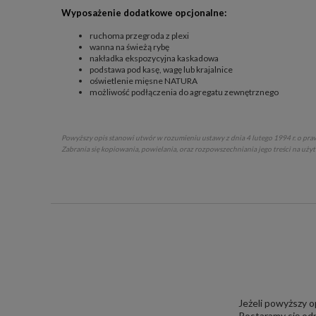
Wyposażenie dodatkowe opcjonalne:
ruchoma przegroda z plexi
wanna na świeżą rybę
nakładka ekspozycyjna kaskadowa
podstawa pod kasę, wagę lub krajalnice
oświetlenie mięsne NATURA
możliwość podłączenia do agregatu zewnętrznego
Powyższy opis stanowi utwór w rozumieniu ustawy z dnia 4 lutego 1994 r. o praw
Zabrania się kopiowania, powielania, oraz rozpowszechniania jego treści na uży
Jeżeli powyższy o
Postaramy się odp