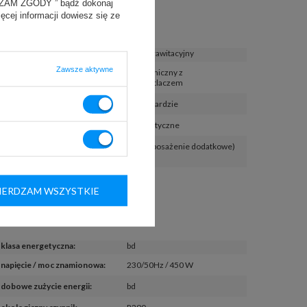
YRAŻAM ZGODY ” bądź dokonaj
Funkcje
ięcej informacji dowiesz się ze
chłodzenie
:
obieg grawitacyjny
Zawsze aktywne
regulator temperatury
:
elektroniczny z
wyświetlaczem
oświetlenie LED
:
w standardzie
odszranianie
:
automatyczne
automatyczne odparowanie 
tak (wyposażenie dodatkowe)
skroplin
:
ERDZAM WSZYSTKIE
Energia
klasa energetyczna
:
bd
napięcie / moc znamionowa
:
230/50Hz / 450 W
dobowe zużycie energii
:
bd