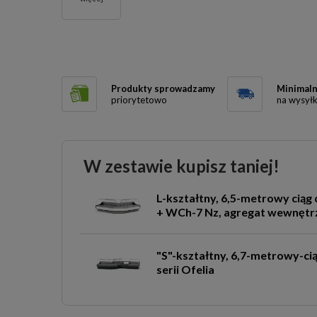
Produkty sprowadzamy
Minimaln
priorytetowo
na wysył
W zestawie kupisz taniej!
L-kształtny, 6,5-metrowy ciąg
+ WCh-7 Nz, agregat wewnętrz
"S"-kształtny, 6,7-metrowy-cią
serii Ofelia