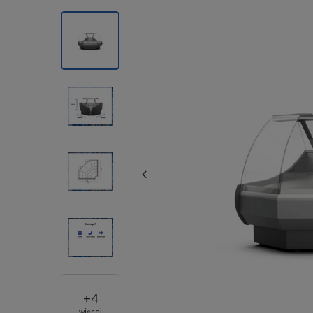
+
4
więcej