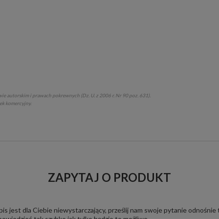
ie autorskim i prawach pokrewnych (Dz. U. z 2006 r. Nr 90 poz. 631).
tek komercyjny.
ZAPYTAJ O PRODUKT
pis jest dla Ciebie niewystarczający, prześlij nam swoje pytanie odnośnie
owiedzieć tak szybko jak tylko będzie to możliwe.