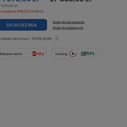
 620,00 zł
zczędzasz 20% (3 524,00 zł).
Dodaj do porównania
DO KOSZYKA
Dodaj do ulubionych
 zakupie otrzymasz:
14 096,00 pkt.
Zakup w ratach
Leasing