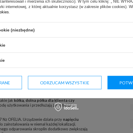
zainteresowań i mierzenia ich skuteczności). W tym celu kliknij: „ NIE W
ki internetowej, z której aktualnie korzystasz (w zakresie plików cookies). W
ookies
.
ookie (niezbędne)
kie
kie
RANE
ODRZUCAM WSZYSTKIE
POTWI
lada chłodnicza WCh-7 Nz OFELIA
oferuje szeroką
ć urządzenie do specyficznych potrzeb. Opcje te
natura” lub LED
, a także
przegrody ruchome
, które
akie jak
kółka, dolna półka dla klienta czy
odę użytkowania i przedłużają żywotność
7 Nz OFELIA. Urządzenie działa przy
napięciu
 zainstalowania w niemal każdej lokalizacji.
nego odparowania skroplin dodatkowo zwiększają