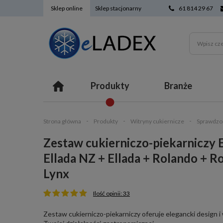
Sklep online
Sklep stacjonarny
61 814 29 67
Produkty
Branże
Strona główna
Produkty
Witryny cukiernicze
Sprawdzon
Zestaw cukierniczo-piekarniczy 
Ellada NZ + Ellada + Rolando + Ro
Lynx
Ilość opinii: 33
Zestaw cukierniczo-piekarniczy oferuje elegancki design i