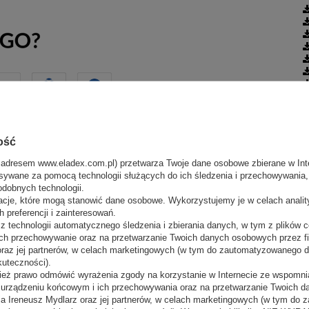
ość
ię eleganckim designem i zapewniają
doskonałą
 adresem www.eladex.com.pl) przetwarza Twoje dane osobowe zbierane w Inte
yślaną konstrukcją,
ułatwia ekspozycję
i
dostęp do
sywane za pomocą technologii służących do ich śledzenia i przechowywania, t
olando RCh-1/C5 970 to regał chłodniczy, który
odobnych technologii.
wywanie różnorodnych produktów w odpowiednich
acje, które mogą stanowić dane osobowe. Wykorzystujemy je w celach anali
ązaniem do eksponowania pieczywa,
podkreślając
 preferencji i zainteresowań.
edykowana dla lodów, która gwarantuje ich
 technologii automatycznego śledzenia i zbierania danych, w tym z plików co
tację
. Wn5Lx Lynx 970 łączy funkcjonalność z
ch przechowywanie oraz na przetwarzanie Twoich danych osobowych przez 
ementów zestawu.
 oraz jej partnerów, w celach marketingowych (w tym do zautomatyzowanego 
kuteczności).
ież prawo odmówić wyrażenia zgody na korzystanie w Internecie ze wspomnia
m urządzeniu końcowym i ich przechowywania oraz na przetwarzanie Twoich 
a Ireneusz Mydlarz oraz jej partnerów, w celach marketingowych (w tym do