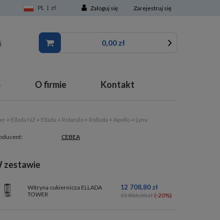
PL
|
zł
Zaloguj się
|
Zarejestruj się
0,00 zł
i
e
O firmie
Kontakt
 + Ellada NZ + Ellada + Rolando + Rollada + Apollo + Lynx
oducent:
CEBEA
 zestawie
12 708,80 zł
Witryna cukiernicza ELLADA
TOWER
15 886,00 zł
(-20%)