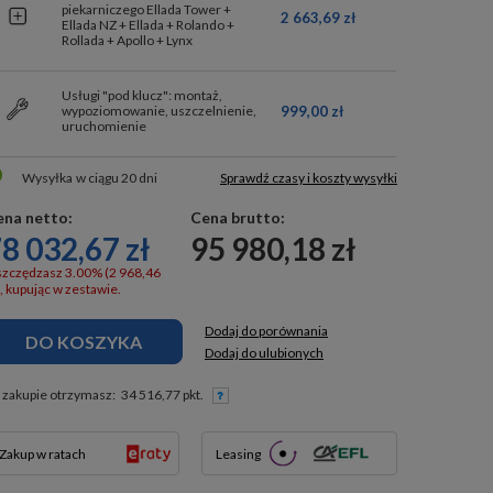
piekarniczego Ellada Tower +
2 663,69 zł
Ellada NZ + Ellada + Rolando +
Rollada + Apollo + Lynx
Usługi "pod klucz": montaż,
999,00 zł
wypoziomowanie, uszczelnienie,
uruchomienie
Wysyłka
w ciągu 20 dni
Sprawdź czasy i koszty wysyłki
ena netto:
Cena brutto:
8 032,67 zł
95 980,18 zł
zczędzasz 3.00% (2 968,46
), kupując w zestawie.
Dodaj do porównania
DO KOSZYKA
Dodaj do ulubionych
 zakupie otrzymasz:
34 516,77 pkt.
Zakup w ratach
Leasing