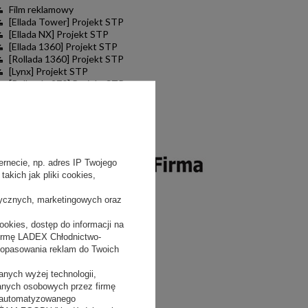
Film reklamowy
[Ellada Tower] Projekt STP
[Ellada NX] Projekt STP
[Ellada 1360] Projekt STP
[Rollada 1360] Projekt STP
[Lynx] Projekt STP
[Rollando 970] Projekt STP
[Apollo X] Projekt STP
rnecie, np. adres IP Twojego
akich jak pliki cookies,
tycznych, marketingowych oraz
okies, dostęp do informacji na
firmę LADEX Chłodnictwo-
dopasowania reklam do Twoich
nych wyżej technologii,
danych osobowych przez firmę
 zautomatyzowanego