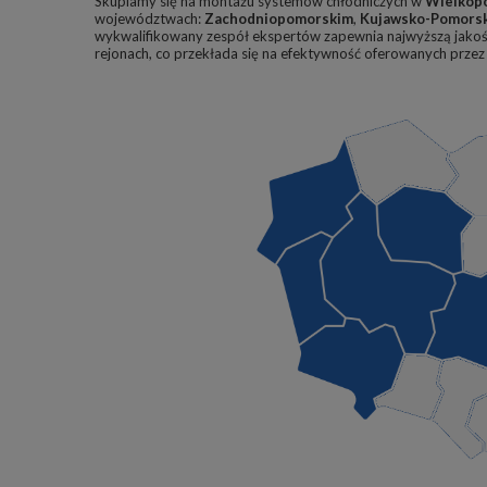
Skupiamy się na montażu systemów chłodniczych w
Wielkop
województwach:
Zachodniopomorskim
,
Kujawsko-Pomors
wykwalifikowany zespół ekspertów zapewnia najwyższą jakoś
rejonach, co przekłada się na efektywność oferowanych prze