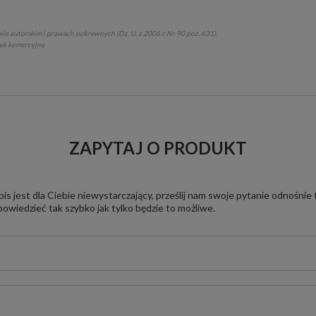
ie autorskim i prawach pokrewnych (Dz. U. z 2006 r. Nr 90 poz. 631).
tek komercyjny.
ZAPYTAJ O PRODUKT
pis jest dla Ciebie niewystarczający, prześlij nam swoje pytanie odnośnie
owiedzieć tak szybko jak tylko będzie to możliwe.