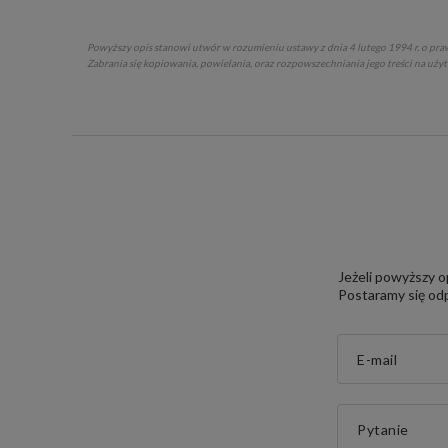
Powyższy opis stanowi utwór w rozumieniu ustawy z dnia 4 lutego 1994 r. o praw
Zabrania się kopiowania, powielania, oraz rozpowszechniania jego treści na uży
Jeżeli powyższy o
Postaramy się odp
E-mail
Pytanie