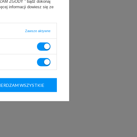
YRAŻAM ZGODY ” bądź dokonaj
ięcej informacji dowiesz się ze
Zawsze aktywne
ERDZAM WSZYSTKIE