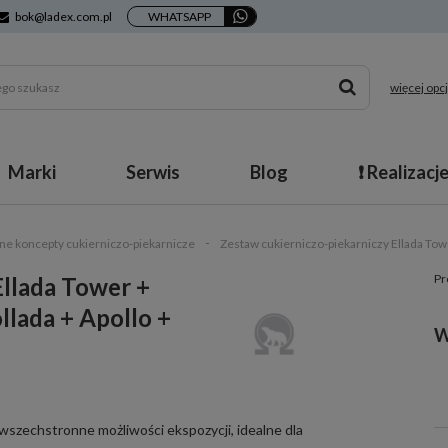
bok@ladex.com.pl
WHATSAPP
więcej opcj
Marki
Serwis
Blog
❗ Realizacj
e koncepty cukierniczo-piekarnicze
Zestaw cukierniczo-piekarniczy Ellada Tower
Pr
Ellada Tower +
llada + Apollo +
W
 wszechstronne możliwości ekspozycji, idealne dla