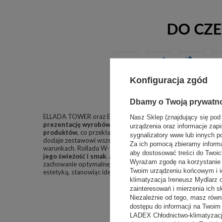
Konfiguracja zgód
Dbamy o Twoją prywatn
ELLADA TOWER oraz Ellada NZ to witryny, które wyróżniają s
Nasz Sklep (znajdujący się pod
prezentację wyrobów cukierniczych
. Ellada 1360, z przem
urządzenia oraz informacje zapi
produktów
, co przekłada się na wygodę obsługi klientów. R
sygnalizatory www lub innych p
dodaje zestawowi wszechstronności, umożliwiając przecho
Za ich pomocą zbieramy inform
warunkach. Rollada W-1/C5 WW1360 jest doskonałym rozwi
aby dostosować treści do Twoich
jego świeżość i smak
. APOLLO X 1360, z kolei, to witryna d
Wyrażam zgodę na korzystanie z
zachowanie optymalnej temperatury oraz
atrakcyjną prezen
Twoim urządzeniu końcowym i i
estetyką, stanowiąc idealne uzupełnienie dla pozostałych el
klimatyzacja Ireneusz Mydlarz
zainteresowań i mierzenia ich s
Niezależnie od tego, masz równ
dostępu do informacji na Twoi
LADEX Chłodnictwo-klimatyzacj