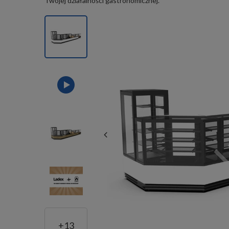
Twojej działalności gastronomicznej.
+
13