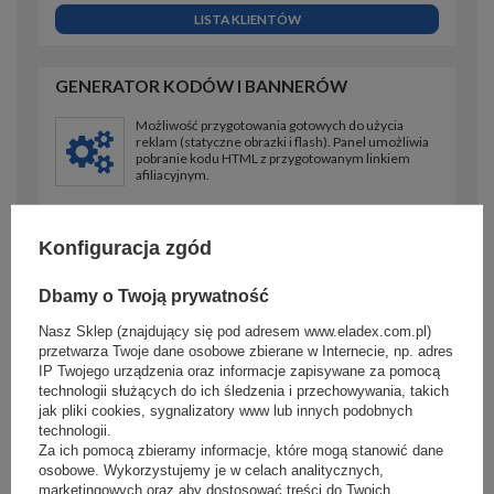
LISTA KLIENTÓW
GENERATOR KODÓW I BANNERÓW
Możliwość przygotowania gotowych do użycia
reklam (statyczne obrazki i flash). Panel umożliwia
pobranie kodu HTML z przygotowanym linkiem
afiliacyjnym.
KODY PROMOCYJNE
Konfiguracja zgód
KOD HTML
KOD PHP
Dbamy o Twoją prywatność
KOD JAVASCRIPT
Nasz Sklep (znajdujący się pod adresem www.eladex.com.pl)
przetwarza Twoje dane osobowe zbierane w Internecie, np. adres
IP Twojego urządzenia oraz informacje zapisywane za pomocą
technologii służących do ich śledzenia i przechowywania, takich
ROZLICZENIA
jak pliki cookies, sygnalizatory www lub innych podobnych
technologii.
Narzędzie pozwala sprawdzić aktulany stan Twoich
Za ich pomocą zbieramy informacje, które mogą stanowić dane
rozliczeń ze sklepem.
osobowe. Wykorzystujemy je w celach analitycznych,
marketingowych oraz aby dostosować treści do Twoich