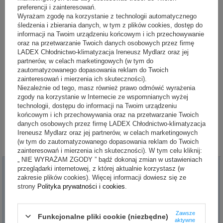
preferencji i zainteresowań.
Wyrażam zgodę na korzystanie z technologii automatycznego
ROZLICZENIA
śledzenia i zbierania danych, w tym z plików cookies, dostęp do
informacji na Twoim urządzeniu końcowym i ich przechowywanie
oraz na przetwarzanie Twoich danych osobowych przez firmę
ŚRODKI DO WYKORZYSTANIA
LADEX Chłodnictwo-klimatyzacja Ireneusz Mydlarz oraz jej
partnerów, w celach marketingowych (w tym do
Narzędzie pozwala na wypłaty lub wymiany
zautomatyzowanego dopasowania reklam do Twoich
zgromadzonych środków na bon towarowy.
zainteresowań i mierzenia ich skuteczności).
Niezależnie od tego, masz również prawo odmówić wyrażenia
zgody na korzystanie w Internecie ze wspomnianych wyżej
technologii, dostępu do informacji na Twoim urządzeniu
ŚRODKI DO WYKORZYSTANIA
końcowym i ich przechowywania oraz na przetwarzanie Twoich
danych osobowych przez firmę LADEX Chłodnictwo-klimatyzacja
Ireneusz Mydlarz oraz jej partnerów, w celach marketingowych
(w tym do zautomatyzowanego dopasowania reklam do Twoich
zainteresowań i mierzenia ich skuteczności). W tym celu kliknij:
„ NIE WYRAŻAM ZGODY ” bądź dokonaj zmian w ustawieniach
przeglądarki internetowej, z której aktualnie korzystasz (w
Moje zamówienie
zakresie plików cookies). Więcej informacji dowiesz się ze
strony
Polityka prywatności i cookies
.
Status zamówienia
Śledzenie przesyłki
Zawsze
Funkcjonalne pliki cookie (niezbędne)
Chcę zareklamować towar
aktywne