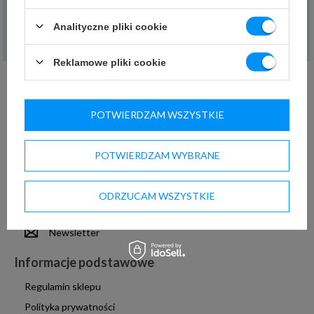
Chcę zwrócić towar
Analityczne pliki cookie
Chcę wymienić towar
Reklamowe pliki cookie
Moje konto
Zarejestruj się
POTWIERDZAM WSZYSTKIE
Moje zamówienia
Koszyk
POTWIERDZAM WYBRANE
Obserwowane
Historia transakcji
ODRZUCAM WSZYSTKIE
Moje rabaty
Newsletter
Informacje podstawowe
Regulamin sklepu
Polityka prywatności