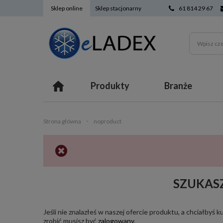
Sklep online
Sklep stacjonarny
61 814 29 67
Produkty
Branże
Strona główna
noproduct
SZUKAS
Jeśli nie znalazłeś w naszej ofercie produktu, a chciałby
zrobić musisz być
zalogowany
.