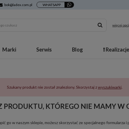
bok@ladex.com.pl
WHATSAPP
więcej opcj
Marki
Serwis
Blog
❗ Realizacj
Szukany produkt nie został znaleziony. Skorzystaj z
wyszukiwarki
.
Z PRODUKTU, KTÓREGO NIE MAMY W O
ś kupić go w naszym sklepie, możesz skorzystać ze specjalnego formularza