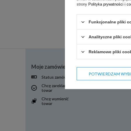
strony
Polityka prywatności i c
Funkcjonalne pliki c
Analityczne pliki coo
Reklamowe pliki coo
Moje zamówienie
POTWIERDZAM WYB
Status zamówienia
Śledzenie przesyłki
Chcę zareklamować
Chcę zwrócić towar
towar
Chcę wymienić
towar