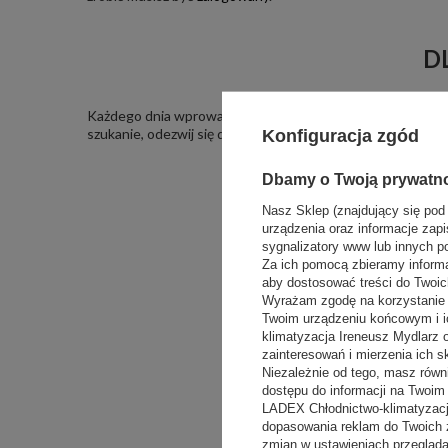
D
Każdego dnia wprowadzamy nowe produkty do oferty. Może
szukanie, odezwij się do naszych ekspertów. Jeżeli nie be
Konfiguracja zgód
Dbamy o Twoją prywatn
Nasz Sklep (znajdujący się pod
urządzenia oraz informacje zapi
sygnalizatory www lub innych p
Za ich pomocą zbieramy inform
aby dostosować treści do Twoich
Wyrażam zgodę na korzystanie z
Twoim urządzeniu końcowym i i
klimatyzacja Ireneusz Mydlarz
zainteresowań i mierzenia ich s
Niezależnie od tego, masz równ
dostępu do informacji na Twoi
LADEX Chłodnictwo-klimatyzacj
dopasowania reklam do Twoich 
zmian w ustawieniach przeglądar