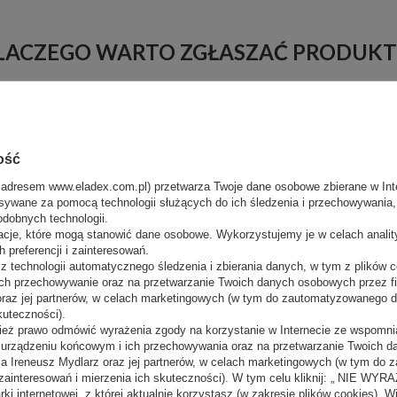
LACZEGO WARTO ZGŁASZAĆ PRODUKT
 się zdarzyć, że poszukiwane przez Ciebie urządzenie
znajdzie się jutr
dziemy w stanie sprostać Twoim oczekiwaniom - szczerze polecimy inną fi
Rozpocznij czat
ość
lub zeskanuj kod QR, aby rozpocząć rozmowę przez Whatsapp
 adresem www.eladex.com.pl) przetwarza Twoje dane osobowe zbierane w Inte
sywane za pomocą technologii służących do ich śledzenia i przechowywania, t
odobnych technologii.
acje, które mogą stanowić dane osobowe. Wykorzystujemy je w celach anali
 preferencji i zainteresowań.
 technologii automatycznego śledzenia i zbierania danych, w tym z plików co
ch przechowywanie oraz na przetwarzanie Twoich danych osobowych przez 
 oraz jej partnerów, w celach marketingowych (w tym do zautomatyzowanego 
kuteczności).
ież prawo odmówić wyrażenia zgody na korzystanie w Internecie ze wspomnia
m urządzeniu końcowym i ich przechowywania oraz na przetwarzanie Twoich 
a Ireneusz Mydlarz oraz jej partnerów, w celach marketingowych (w tym do
zainteresowań i mierzenia ich skuteczności). W tym celu kliknij: „ NIE W
ki internetowej, z której aktualnie korzystasz (w zakresie plików cookies). W