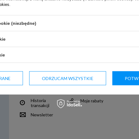
ookies
.
ookie (niezbędne)
kie
kie
Moje konto
RANE
ODRZUCAM WSZYSTKIE
POTWI
Zarejestruj się
Moje zamówienia
Koszyk
Obserwowane
Historia
Moje rabaty
transakcji
Newsletter