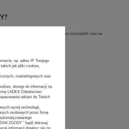
Y?
o
lub
pojutrze
na stronie e-sklepu. Aby oszczędzić czas na
rmę.
rnecie, np. adres IP Twojego
akich jak pliki cookies,
tycznych, marketingowych oraz
okies, dostęp do informacji na
firmę LADEX Chłodnictwo-
dopasowania reklam do Twoich
nych wyżej technologii,
danych osobowych przez firmę
 zautomatyzowanego
YRAŻAM ZGODY ” bądź dokonaj
ięcej informacji dowiesz się ze