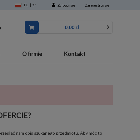
PL
|
zł
Zaloguj się
|
Zarejestruj się
0,00 zł
i
e
O firmie
Kontakt
FERCIE?
 i przesłać nam opis szukanego przedmiotu. Aby móc to