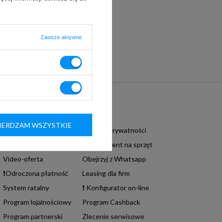
Zawsze aktywne
Informacje podstawowe
ERDZAM WSZYSTKIE
Regulamin sklepu
Polityka prywatności
Dostawa i płatność
❗ Abonament na sprzęt
Video-oferta
Obejrzyj z Whatsapp
❗Odroczona płatność
Leasing dla firm
System ratalny
❗ Konfigurator on-line
Program lojalnościowy
Program Cashback
Program partnerski
Zlecenie serwisowe